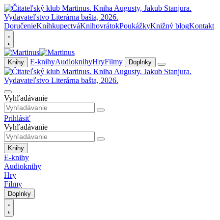
Doručenie
Kníhkupectvá
Knihovrátok
Poukážky
Knižný blog
Kontakt
E-knihy
Audioknihy
Hry
Filmy
Knihy
Doplnky
Vyhľadávanie
Prihlásiť
Vyhľadávanie
Knihy
E-knihy
Audioknihy
Hry
Filmy
Doplnky