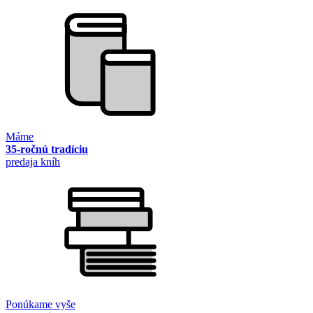
Máme
35-ročnú tradíciu
predaja kníh
Ponúkame vyše