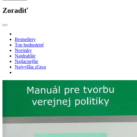
Zoradiť
Bestsellery
Top hodnotené
Novinky
Najdrahšie
Najlacnejšie
Najvyššia zľava