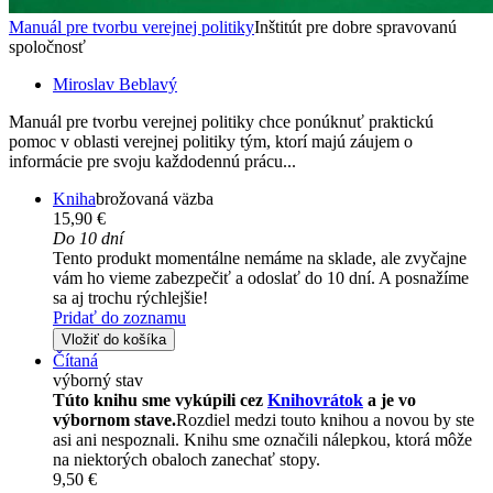
Manuál pre tvorbu verejnej politiky
Inštitút pre dobre spravovanú
spoločnosť
Miroslav Beblavý
Manuál pre tvorbu verejnej politiky chce ponúknuť praktickú
pomoc v oblasti verejnej politiky tým, ktorí majú záujem o
informácie pre svoju každodennú prácu...
Kniha
brožovaná väzba
15,90 €
Do 10 dní
Tento produkt momentálne nemáme na sklade, ale zvyčajne
vám ho vieme zabezpečiť a odoslať do 10 dní. A posnažíme
sa aj trochu rýchlejšie!
Pridať do zoznamu
Vložiť do košíka
Čítaná
výborný stav
Túto knihu sme vykúpili cez
Knihovrátok
a je vo
výbornom stave.
Rozdiel medzi touto knihou a novou by ste
asi ani nespoznali. Knihu sme označili nálepkou, ktorá môže
na niektorých obaloch zanechať stopy.
9,50 €