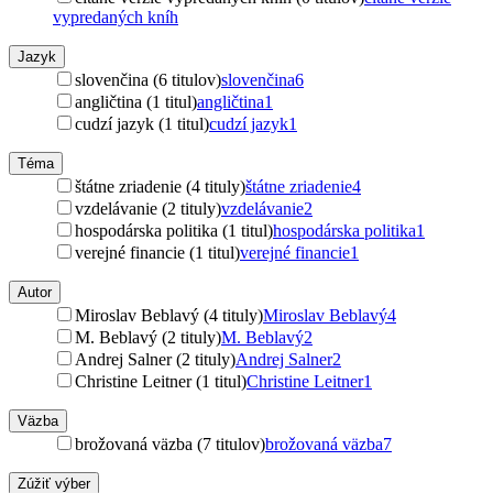
vypredaných kníh
Jazyk
slovenčina (6 titulov)
slovenčina
6
angličtina (1 titul)
angličtina
1
cudzí jazyk (1 titul)
cudzí jazyk
1
Téma
štátne zriadenie (4 tituly)
štátne zriadenie
4
vzdelávanie (2 tituly)
vzdelávanie
2
hospodárska politika (1 titul)
hospodárska politika
1
verejné financie (1 titul)
verejné financie
1
Autor
Miroslav Beblavý (4 tituly)
Miroslav Beblavý
4
M. Beblavý (2 tituly)
M. Beblavý
2
Andrej Salner (2 tituly)
Andrej Salner
2
Christine Leitner (1 titul)
Christine Leitner
1
Väzba
brožovaná väzba (7 titulov)
brožovaná väzba
7
Zúžiť výber