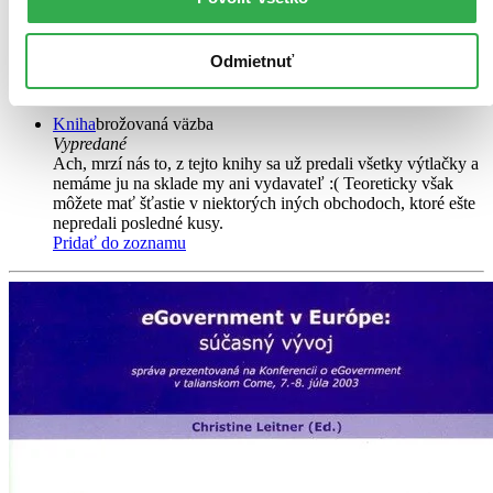
M. Beblavý
Stav verejných financií dnes predstavuje jednu z najvážnejších
Odmietnuť
ekonomických tém. Nevyhnutným predpokladom jej riešenia je
reforma systému rozpočtovania a riadenia verejných výdavkov...
Kniha
brožovaná väzba
Vypredané
Ach, mrzí nás to, z tejto knihy sa už predali všetky výtlačky a
nemáme ju na sklade my ani vydavateľ :( Teoreticky však
môžete mať šťastie v niektorých iných obchodoch, ktoré ešte
nepredali posledné kusy.
Pridať do zoznamu