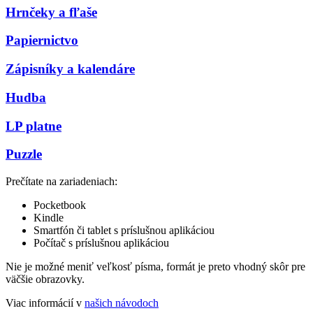
Hrnčeky a fľaše
Papiernictvo
Zápisníky a kalendáre
Hudba
LP platne
Puzzle
Prečítate na zariadeniach:
Pocketbook
Kindle
Smartfón či tablet s príslušnou aplikáciou
Počítač s príslušnou aplikáciou
Nie je možné meniť veľkosť písma, formát je preto vhodný skôr pre
väčšie obrazovky.
Viac informácií v
našich návodoch