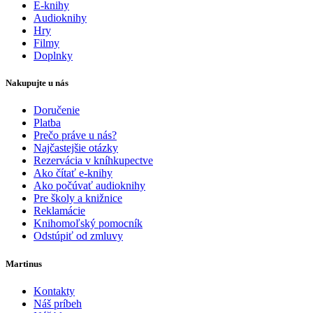
E-knihy
Audioknihy
Hry
Filmy
Doplnky
Nakupujte u nás
Doručenie
Platba
Prečo práve u nás?
Najčastejšie otázky
Rezervácia v kníhkupectve
Ako čítať e-knihy
Ako počúvať audioknihy
Pre školy a knižnice
Reklamácie
Knihomoľský pomocník
Odstúpiť od zmluvy
Martinus
Kontakty
Náš príbeh