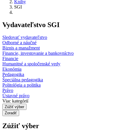
Knihy
SGI
Vydavateľstvo SGI
Sledovať vydavateľstvo
Odborné a náučné
Biznis a manažment
Financie, investovanie a bankovníctvo
Financie
Humanitné a spoločenské vedy
Ekonómia
Pedagogika
Špeciálna pedagogika
Politológia a politika
Právo
Ústavné právo
Viac kategórií
Zúžiť výber
Zoradiť
Zúžiť výber