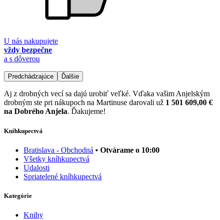
U nás nakupujete
vždy bezpečne
a s dôverou
Predchádzajúce
Ďalšie
Aj z drobných vecí sa dajú urobiť veľké. Vďaka vašim Anjelským
drobným ste pri nákupoch na Martinuse darovali už
1 501 609,00 €
na Dobrého Anjela
. Ďakujeme!
Kníhkupectvá
Bratislava - Obchodná
• Otvárame o 10:00
Všetky kníhkupectvá
Udalosti
Spriatelené kníhkupectvá
Kategórie
Knihy