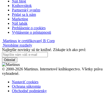
Náš blog
Knihovrátok
Partnerský systém
Pridaj sa k nám
Marketing
Náš labák
Prehlásenie o cookies
Vyhlásenie o prístupnosti
Martinus je certifikovaný B Corp
Nerobíme rozdiely
Najlepšie novinky sú tie knižné. Získajte ich ako prví:
Odoslať
© 2000-2026 Martinus. Internetové kníhkupectvo. Všetky práva
vyhradené.
Nastaviť cookies
Ochrana súkromia
Obchodné podmienky