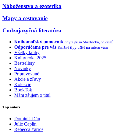
Náboženstvo a ezoterika
Mapy a cestovanie
Cudzojazyčná literatúra
Knihomoľský pomocník
Spýtajte sa Sherlocka, čo čítať
Odporúčame pre vás
Knižné tipy ušité na mieru vám
Všetky knihy
Knihy roka 2025
Bestsellery
Novinky
Pripravované
Akcie a zľavy
Kolekcie
BookTok
Mám záujem o titul
Top autori
Dominik Dán
Julie Caplin
Rebecca Yarros