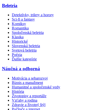
Beletria
Detektívky, trilery a horory
Sci-fi a fantasy
Komiksy
Romantika
Spoločenská beletria
Klasika
Historické
Slovenská beletria
Svetová beletria
Poézia
Ďalšie kategórie
Náučná a odborná
Motivácia a sebarozvoj
Biznis a manažment
Humanitné a spoločenské vedy
História
Životopisy a reportáže
Vzťahy a rodina
Zdravie a životný štýl
Počítače a internet