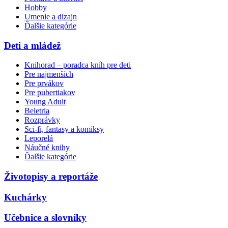
Hobby
Umenie a dizajn
Ďalšie kategórie
Deti a mládež
Knihorad – poradca kníh pre deti
Pre najmenších
Pre prvákov
Pre pubertiakov
Young Adult
Beletria
Rozprávky
Sci-fi, fantasy a komiksy
Leporelá
Náučné knihy
Ďalšie kategórie
Životopisy a reportáže
Kuchárky
Učebnice a slovníky