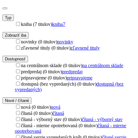
Typ
kniha (7 titulov)
kniha
7
Zobraziť iba
novinky (0 titulov)
novinky
zľavnené tituly (0 titulov)
zľavnené tituly
Dostupnosť
na centrálnom sklade (0 titulov)
na centrálnom sklade
predpredaj (0 titulov)
predpredaj
pripravujeme (0 titulov)
pripravujeme
dostupná (bez vypredaných) (0 titulov)
dostupná (bez
vypredaných)
Nové / čítané
nová (0 titulov)
nová
čítaná (0 titulov)
čítaná
čítaná - výborný stav (0 titulov)
čítaná - výborný stav
čítaná - mierne opotrebovaná (0 titulov)
čítaná - mierne
opotrebovaná
čítané verzie vypredaných kníh (0 titulov)
čítané verzie