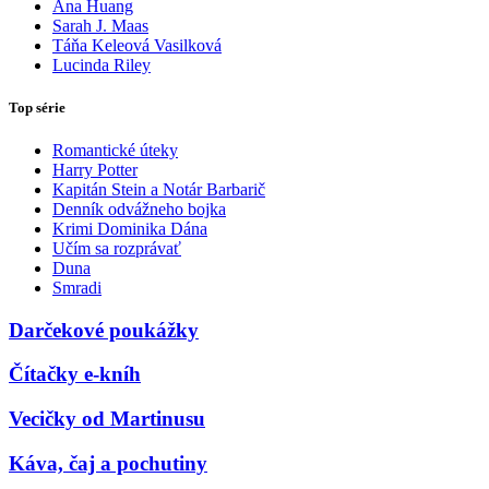
Ana Huang
Sarah J. Maas
Táňa Keleová Vasilková
Lucinda Riley
Top série
Romantické úteky
Harry Potter
Kapitán Stein a Notár Barbarič
Denník odvážneho bojka
Krimi Dominika Dána
Učím sa rozprávať
Duna
Smradi
Darčekové poukážky
Čítačky e-kníh
Vecičky od Martinusu
Káva, čaj a pochutiny