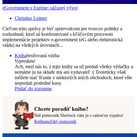
eGovernment v Európe: súčasný vývoj
Christine Leitner
Cieľom tejto správy je byť sprievodcom pre tvorcov politiky a
rozhodnutí, ktorí sú konfrontovaní s kľúčovým procesom
implementácie projektov e-government (eG alebo elektronická
vláda) na všetkých úrovniach...
Kniha
brožovaná väzba
Vypredané
Ach, mrzí nás to, z tejto knihy sa už predali všetky výtlačky a
nemáme ju na sklade my ani vydavateľ :( Teoreticky však
môžete mať šťastie v niektorých iných obchodoch, ktoré ešte
nepredali posledné kusy.
Pridať do zoznamu
Chcete poradiť knihu?
Náš pomocník Sherlock vám ju s radosťou vypátra!
Knihomoľský pomocník