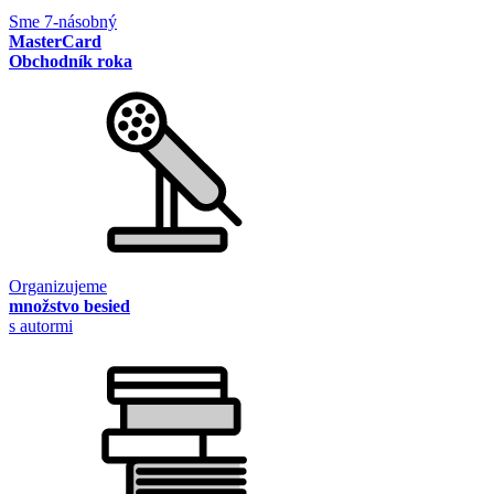
Sme 7-násobný
MasterCard
Obchodník roka
Organizujeme
množstvo besied
s autormi