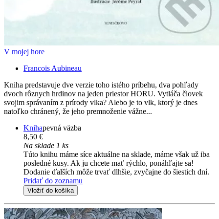
V mojej hore
Francois Aubineau
Kniha predstavuje dve verzie toho istého príbehu, dva pohľady
dvoch rôznych hrdinov na jeden priestor HORU. Vytláča človek
svojim správaním z prírody vlka? Alebo je to vlk, ktorý je dnes
natoľko chránený, že jeho premnoženie vážne...
Kniha
pevná väzba
8,50 €
Na sklade 1 ks
Túto knihu máme síce aktuálne na sklade, máme však už iba
posledné kusy. Ak ju chcete mať rýchlo, ponáhľajte sa!
Dodanie ďalších môže trvať dlhšie, zvyčajne do šiestich dní.
Pridať do zoznamu
Vložiť do košíka