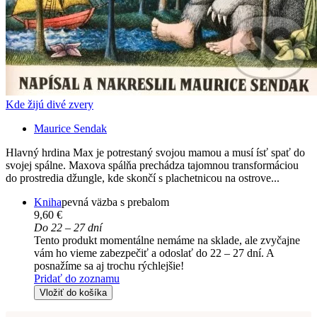
Kde žijú divé zvery
Maurice Sendak
Hlavný hrdina Max je potrestaný svojou mamou a musí ísť spať do
svojej spálne. Maxova spálňa prechádza tajomnou transformáciou
do prostredia džungle, kde skončí s plachetnicou na ostrove...
Kniha
pevná väzba s prebalom
9,60 €
Do 22 – 27 dní
Tento produkt momentálne nemáme na sklade, ale zvyčajne
vám ho vieme zabezpečiť a odoslať do 22 – 27 dní. A
posnažíme sa aj trochu rýchlejšie!
Pridať do zoznamu
Vložiť do košíka