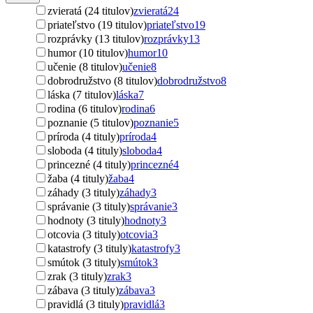
zvieratá (24 titulov)
zvieratá
24
priateľstvo (19 titulov)
priateľstvo
19
rozprávky (13 titulov)
rozprávky
13
humor (10 titulov)
humor
10
učenie (8 titulov)
učenie
8
dobrodružstvo (8 titulov)
dobrodružstvo
8
láska (7 titulov)
láska
7
rodina (6 titulov)
rodina
6
poznanie (5 titulov)
poznanie
5
príroda (4 tituly)
príroda
4
sloboda (4 tituly)
sloboda
4
princezné (4 tituly)
princezné
4
žaba (4 tituly)
žaba
4
záhady (3 tituly)
záhady
3
správanie (3 tituly)
správanie
3
hodnoty (3 tituly)
hodnoty
3
otcovia (3 tituly)
otcovia
3
katastrofy (3 tituly)
katastrofy
3
smútok (3 tituly)
smútok
3
zrak (3 tituly)
zrak
3
zábava (3 tituly)
zábava
3
pravidlá (3 tituly)
pravidlá
3