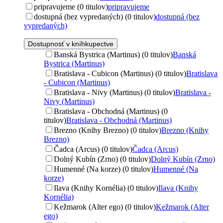
pripravujeme (0 titulov)
pripravujeme
dostupná (bez vypredaných) (0 titulov)
dostupná (bez
vypredaných)
Dostupnosť v kníhkupectve
Banská Bystrica (Martinus) (0 titulov)
Banská
Bystrica (Martinus)
Bratislava - Cubicon (Martinus) (0 titulov)
Bratislava
- Cubicon (Martinus)
Bratislava - Nivy (Martinus) (0 titulov)
Bratislava -
Nivy (Martinus)
Bratislava - Obchodná (Martinus) (0
titulov)
Bratislava - Obchodná (Martinus)
Brezno (Knihy Brezno) (0 titulov)
Brezno (Knihy
Brezno)
Čadca (Arcus) (0 titulov)
Čadca (Arcus)
Dolný Kubín (Zrno) (0 titulov)
Dolný Kubín (Zrno)
Humenné (Na korze) (0 titulov)
Humenné (Na
korze)
Ilava (Knihy Kornélia) (0 titulov)
Ilava (Knihy
Kornélia)
Kežmarok (Alter ego) (0 titulov)
Kežmarok (Alter
ego)