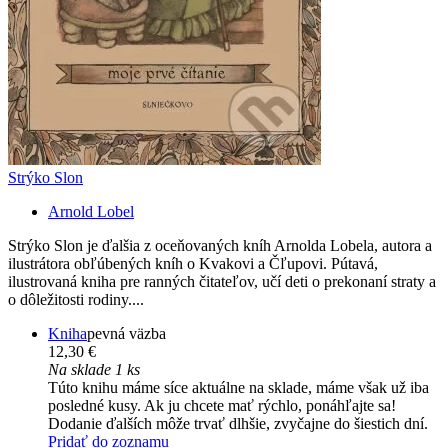
Strýko Slon
Arnold Lobel
Strýko Slon je ďalšia z oceňovaných kníh Arnolda Lobela, autora a
ilustrátora obľúbených kníh o Kvakovi a Čľupovi. Pútavá,
ilustrovaná kniha pre ranných čitateľov, učí deti o prekonaní straty a
o dôležitosti rodiny....
Kniha
pevná väzba
12,30 €
Na sklade 1 ks
Túto knihu máme síce aktuálne na sklade, máme však už iba
posledné kusy. Ak ju chcete mať rýchlo, ponáhľajte sa!
Dodanie ďalších môže trvať dlhšie, zvyčajne do šiestich dní.
Pridať do zoznamu