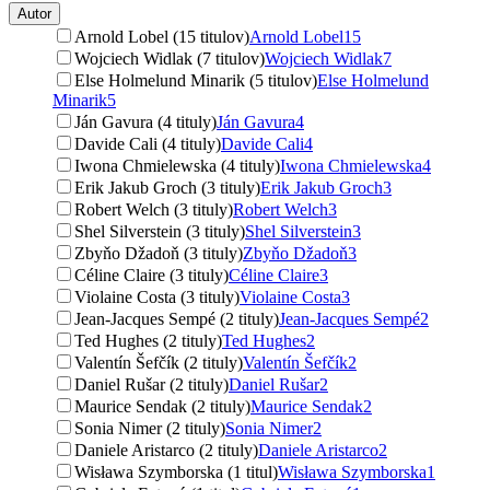
Autor
Arnold Lobel (15 titulov)
Arnold Lobel
15
Wojciech Widlak (7 titulov)
Wojciech Widlak
7
Else Holmelund Minarik (5 titulov)
Else Holmelund
Minarik
5
Ján Gavura (4 tituly)
Ján Gavura
4
Davide Cali (4 tituly)
Davide Cali
4
Iwona Chmielewska (4 tituly)
Iwona Chmielewska
4
Erik Jakub Groch (3 tituly)
Erik Jakub Groch
3
Robert Welch (3 tituly)
Robert Welch
3
Shel Silverstein (3 tituly)
Shel Silverstein
3
Zbyňo Džadoň (3 tituly)
Zbyňo Džadoň
3
Céline Claire (3 tituly)
Céline Claire
3
Violaine Costa (3 tituly)
Violaine Costa
3
Jean-Jacques Sempé (2 tituly)
Jean-Jacques Sempé
2
Ted Hughes (2 tituly)
Ted Hughes
2
Valentín Šefčík (2 tituly)
Valentín Šefčík
2
Daniel Rušar (2 tituly)
Daniel Rušar
2
Maurice Sendak (2 tituly)
Maurice Sendak
2
Sonia Nimer (2 tituly)
Sonia Nimer
2
Daniele Aristarco (2 tituly)
Daniele Aristarco
2
Wisława Szymborska (1 titul)
Wisława Szymborska
1