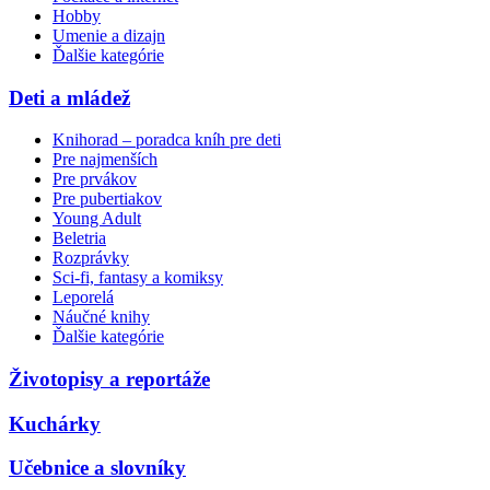
Hobby
Umenie a dizajn
Ďalšie kategórie
Deti a mládež
Knihorad – poradca kníh pre deti
Pre najmenších
Pre prvákov
Pre pubertiakov
Young Adult
Beletria
Rozprávky
Sci-fi, fantasy a komiksy
Leporelá
Náučné knihy
Ďalšie kategórie
Životopisy a reportáže
Kuchárky
Učebnice a slovníky