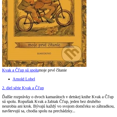
Kvak a Čľup sú spolu
moje prvé čítanie
Arnold Lobel
2. diel série
Kvak a Čľup
Ďalšie rozprávky o dvoch kamarátoch v detskej knihe Kvak a Čľup
sú spolu. Ropušiak Kvak a žabiak Čľup, jeden bez druhého
neurobia ani krok. Bývajú každý vo svojom domčeku so záhradkou,
navštevujú sa, chodia spolu na prechádzky...