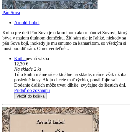
Pán Sova
Arnold Lobel
Kniha pre deti Pán Sova je o kom inom ako o pánovi Sovovi, ktorý
býva v malom útulnom domčeku. Žiť sám nie je ľahké, niekedy sa
pán Sova bojí, inokedy je mu smutno za kamarátom, so všetkým si
musí poradiť sám. O neuveriteľné...
Kniha
pevná väzba
12,30 €
Na sklade 2 ks
Túto knihu máme síce aktuálne na sklade, máme však už iba
posledné kusy. Ak ju chcete mať rýchlo, ponáhľajte sa!
Dodanie ďalších môže trvať dlhšie, zvyčajne do šiestich dní.
Pridať do zoznamu
Vložiť do košíka