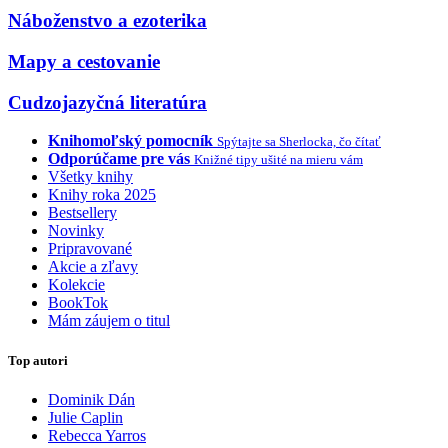
Náboženstvo a ezoterika
Mapy a cestovanie
Cudzojazyčná literatúra
Knihomoľský pomocník
Spýtajte sa Sherlocka, čo čítať
Odporúčame pre vás
Knižné tipy ušité na mieru vám
Všetky knihy
Knihy roka 2025
Bestsellery
Novinky
Pripravované
Akcie a zľavy
Kolekcie
BookTok
Mám záujem o titul
Top autori
Dominik Dán
Julie Caplin
Rebecca Yarros