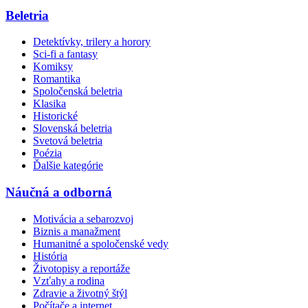
Beletria
Detektívky, trilery a horory
Sci-fi a fantasy
Komiksy
Romantika
Spoločenská beletria
Klasika
Historické
Slovenská beletria
Svetová beletria
Poézia
Ďalšie kategórie
Náučná a odborná
Motivácia a sebarozvoj
Biznis a manažment
Humanitné a spoločenské vedy
História
Životopisy a reportáže
Vzťahy a rodina
Zdravie a životný štýl
Počítače a internet