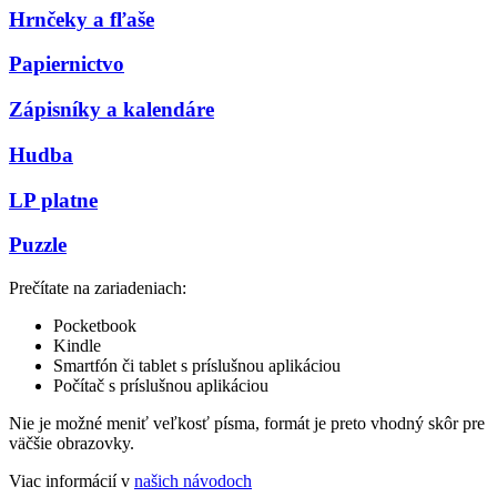
Hrnčeky a fľaše
Papiernictvo
Zápisníky a kalendáre
Hudba
LP platne
Puzzle
Prečítate na zariadeniach:
Pocketbook
Kindle
Smartfón či tablet s príslušnou aplikáciou
Počítač s príslušnou aplikáciou
Nie je možné meniť veľkosť písma, formát je preto vhodný skôr pre
väčšie obrazovky.
Viac informácií v
našich návodoch