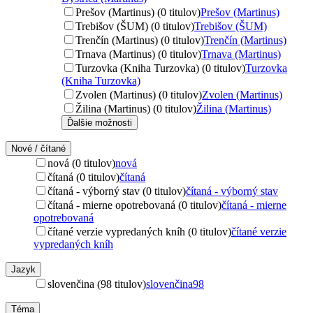
Prešov (Martinus) (0 titulov)
Prešov (Martinus)
Trebišov (ŠUM) (0 titulov)
Trebišov (ŠUM)
Trenčín (Martinus) (0 titulov)
Trenčín (Martinus)
Trnava (Martinus) (0 titulov)
Trnava (Martinus)
Turzovka (Kniha Turzovka) (0 titulov)
Turzovka
(Kniha Turzovka)
Zvolen (Martinus) (0 titulov)
Zvolen (Martinus)
Žilina (Martinus) (0 titulov)
Žilina (Martinus)
Ďalšie možnosti
Nové / čítané
nová (0 titulov)
nová
čítaná (0 titulov)
čítaná
čítaná - výborný stav (0 titulov)
čítaná - výborný stav
čítaná - mierne opotrebovaná (0 titulov)
čítaná - mierne
opotrebovaná
čítané verzie vypredaných kníh (0 titulov)
čítané verzie
vypredaných kníh
Jazyk
slovenčina (98 titulov)
slovenčina
98
Téma