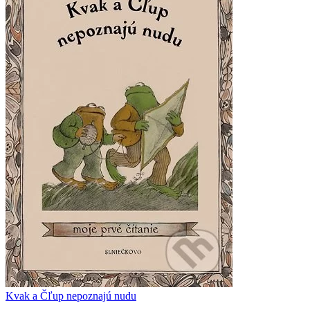
Kvak a Čľup nepoznajú nudu