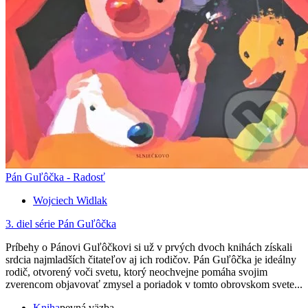
Pán Guľôčka - Radosť
Wojciech Widlak
3. diel série
Pán Guľôčka
Príbehy o Pánovi Guľôčkovi si už v prvých dvoch knihách získali
srdcia najmladších čitateľov aj ich rodičov. Pán Guľôčka je ideálny
rodič, otvorený voči svetu, ktorý neochvejne pomáha svojim
zverencom objavovať zmysel a poriadok v tomto obrovskom svete...
Kniha
pevná väzba