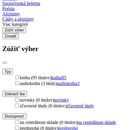
Spoločenská beletria
Poézia
Aforizmy
Citáty a aforizmy
Viac kategórií
Zúžiť výber
Zoradiť
Zúžiť výber
Typ
kniha (95 titulov)
kniha
95
audiokniha (3 tituly)
audiokniha
3
Zobraziť iba
novinky (0 titulov)
novinky
zľavnené tituly (0 titulov)
zľavnené tituly
Dostupnosť
na centrálnom sklade (0 titulov)
na centrálnom sklade
predpredaj (0 titulov)
predpredaj