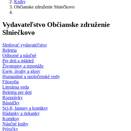
Knihy
Občianske združenie Slniečkovo
Vydavateľstvo Občianske združenie
Slniečkovo
Sledovať vydavateľstvo
Beletria
Odborné a náučné
Pre deti a mládež
Životopisy a reportáže
Eseje, úvahy a glosy
Humanitné a spoločenské vedy
Filozofia
Literárna veda
Beletria pre deti
Rozprávky
Básničky
Sci-fi, fantasy a komiksy
Hádanky a riekanky
Komiksy
Náučné knihy
Príručky