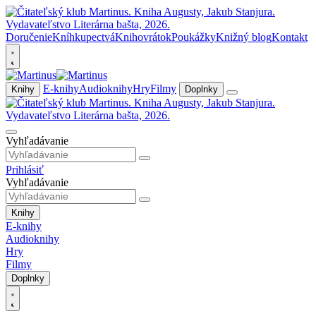
Doručenie
Kníhkupectvá
Knihovrátok
Poukážky
Knižný blog
Kontakt
E-knihy
Audioknihy
Hry
Filmy
Knihy
Doplnky
Vyhľadávanie
Prihlásiť
Vyhľadávanie
Knihy
E-knihy
Audioknihy
Hry
Filmy
Doplnky