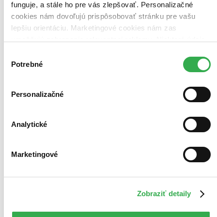
Zoradiť
funguje, a stále ho pre vás zlepšovať. Personalizačné
cookies nám dovoľujú prispôsobovať stránku pre vašu
lepšiu orientáciu. Marketingové cookies nám zas
umožňujú zobrazenie relevantnej reklamy. Niektoré údaje
Bestsellery
zdieľame aj s tretími stranami. Veľmi by nám pomohlo,
Výber
Top hodnotené
keby sme mohli používať všetky tieto cookies. Ďakujeme!
Potrebné
súhlasu
Novinky
Najdrahšie
Najlacnejšie
Najvyššia zľava
Personalizačné
98 produktov
Analytické
Marketingové
Zobraziť detaily