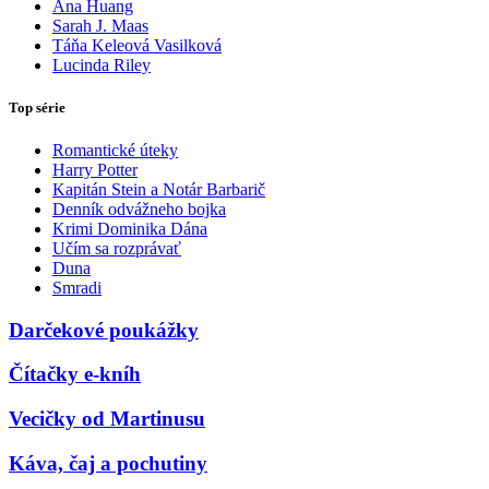
Ana Huang
Sarah J. Maas
Táňa Keleová Vasilková
Lucinda Riley
Top série
Romantické úteky
Harry Potter
Kapitán Stein a Notár Barbarič
Denník odvážneho bojka
Krimi Dominika Dána
Učím sa rozprávať
Duna
Smradi
Darčekové poukážky
Čítačky e-kníh
Vecičky od Martinusu
Káva, čaj a pochutiny