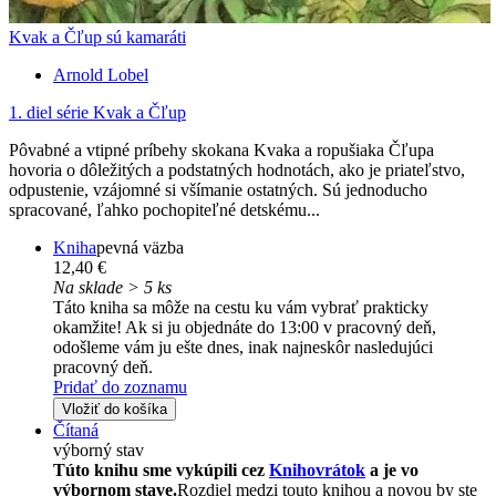
Kvak a Čľup sú kamaráti
Arnold Lobel
1. diel série
Kvak a Čľup
Pôvabné a vtipné príbehy skokana Kvaka a ropušiaka Čľupa
hovoria o dôležitých a podstatných hodnotách, ako je priateľstvo,
odpustenie, vzájomné si všímanie ostatných. Sú jednoducho
spracované, ľahko pochopiteľné detskému...
Kniha
pevná väzba
12,40 €
Na sklade > 5 ks
Táto kniha sa môže na cestu ku vám vybrať prakticky
okamžite! Ak si ju objednáte do 13:00 v pracovný deň,
odošleme vám ju ešte dnes, inak najneskôr nasledujúci
pracovný deň.
Pridať do zoznamu
Vložiť do košíka
Čítaná
výborný stav
Túto knihu sme vykúpili cez
Knihovrátok
a je vo
výbornom stave.
Rozdiel medzi touto knihou a novou by ste