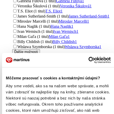
Gabriela Futová (1 titul)
Gabriela Futová
1
Veronika Šikulová (1 titul)
Veronika Šikulová
1
T.S. Eliot (1 titul)
T.S. Eliot
1
James Sutherland-Smith (1 titul)
James Sutherland-Smith
1
Miroslav Marcelli (1 titul)
Miroslav Marcelli
1
Hana Naglik (1 titul)
Hana Naglik
1
Ivan Wernisch (1 titul)
Ivan Wernisch
1
Milan Gaľa (1 titul)
Milan Gaľa
1
Billy Childish (1 titul)
Billy Childish
1
Wislawa Szymborska (1 titul)
Wislawa Szymborska
1
Ďalšie možnosti
Väzba
pevná väzba (70 titulov)
pevná väzba
70
brožovaná väzba (17 titulov)
brožovaná väzba
17
šitá väzba (4 tituly)
šitá väzba
4
Môžeme pracovať s cookies a kontaktnými údajmi?
pevná väzba s prebalom (2 tituly)
pevná väzba s prebalom
2
Aby sme vedeli, ako sa na našom webe správate, a mohli
Formát
vám zobraziť tie najlepšie tipy na knihy, zbierame cookies.
Audiokniha: CD (3 tituly)
Audiokniha: CD
3
Niektoré sú naozaj potrebné a bez nich by naša stránka
vôbec nefungovala. Okrem toho používame analytické
Zúžiť výber
cookies, ktoré nám umožňujú zisťovať, ako náš web