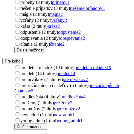
príbehy (3 tituly)
príbehy
3
riešenie prípadov (3 tituly)
riešenie prípadov
3
mágia (2 tituly)
mágia
2
vzťahy (2 tituly)
vzťahy
2
krása (2 tituly)
krása
2
odpustenie (2 tituly)
odpustenie
2
dospievania (2 tituly)
dospievania
2
čítanie (2 tituly)
čítanie
2
Ďalšie možnosti
Pre koho
pre deti a mládež (19 titulov)
pre deti a mládež
19
pre deti (14 titulov)
pre deti
14
pre prvákov (7 titulov)
pre prvákov
7
pre začínajúcich čitateľov (5 titulov)
pre začínajúcich
čitateľov
5
pre dievčatá (4 tituly)
pre dievčatá
4
pre ženy (2 tituly)
pre ženy
2
pre mužov (2 tituly)
pre mužov
2
new adult (1 titul)
new adult
1
young adult (1 titul)
young adult
1
Ďalšie možnosti