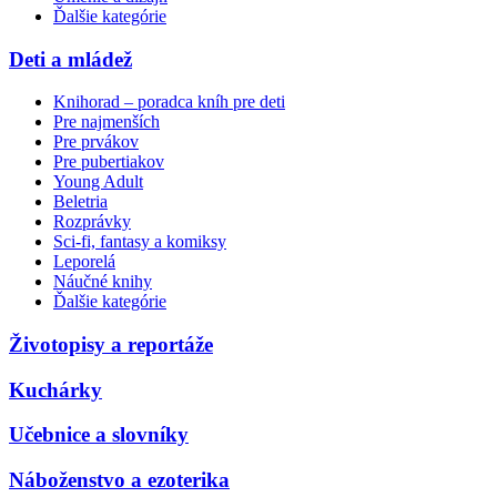
Ďalšie kategórie
Deti a mládež
Knihorad – poradca kníh pre deti
Pre najmenších
Pre prvákov
Pre pubertiakov
Young Adult
Beletria
Rozprávky
Sci-fi, fantasy a komiksy
Leporelá
Náučné knihy
Ďalšie kategórie
Životopisy a reportáže
Kuchárky
Učebnice a slovníky
Náboženstvo a ezoterika