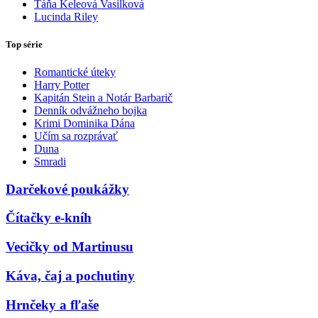
Táňa Keleová Vasilková
Lucinda Riley
Top série
Romantické úteky
Harry Potter
Kapitán Stein a Notár Barbarič
Denník odvážneho bojka
Krimi Dominika Dána
Učím sa rozprávať
Duna
Smradi
Darčekové poukážky
Čítačky e-kníh
Vecičky od Martinusu
Káva, čaj a pochutiny
Hrnčeky a fľaše