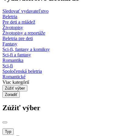
Sledovať vydavateľstvo
Beletria
Pre deti a mládež
Životopisy
Životopisy a reportáže
Beletria pre deti
Fantasy
Sci-fi, fantasy a komiksy
Sci-fi a fantasy
Romantika
Sci-fi
Spoločenská beletria
Romantické
Viac kategórií
Zúžiť výber
Zoradiť
Zúžiť výber
Typ