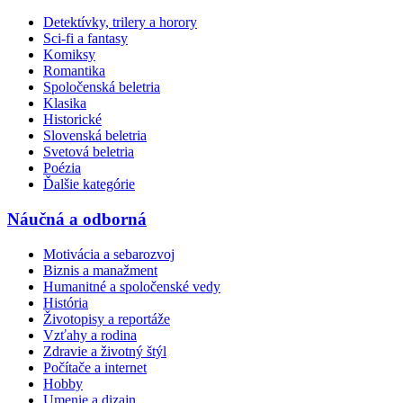
Detektívky, trilery a horory
Sci-fi a fantasy
Komiksy
Romantika
Spoločenská beletria
Klasika
Historické
Slovenská beletria
Svetová beletria
Poézia
Ďalšie kategórie
Náučná a odborná
Motivácia a sebarozvoj
Biznis a manažment
Humanitné a spoločenské vedy
História
Životopisy a reportáže
Vzťahy a rodina
Zdravie a životný štýl
Počítače a internet
Hobby
Umenie a dizajn