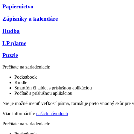
Papiernictvo
Zápisníky a kalendáre
Hudba
LP platne
Puzzle
Prečítate na zariadeniach:
Pocketbook
Kindle
Smartfón či tablet s príslušnou aplikáciou
Počítač s príslušnou aplikáciou
Nie je možné meniť veľkosť písma, formát je preto vhodný skôr pre 
Viac informácií v
našich návodoch
Prečítate na zariadeniach:
Pocketbook