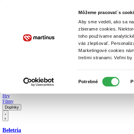
Doručenie
Kníhkupectvá
Knihovrátok
Poukážky
Knižný blog
Kontakt
Môžeme pracovať s cooki
Aby sme vedeli, ako sa na 
zbierame cookies. Niektor
E-knihy
Audioknihy
Hry
Filmy
Knihy
Doplnky
toho používame analytické
vás zlepšovať. Personaliz
Vyhľadávanie
Marketingové cookies nám 
tretími stranami. Veľmi b
Prihlásiť
Vyhľadávanie
Výber
Knihy
Potrebné
P
súhlasu
E-knihy
Audioknihy
Hry
Filmy
Doplnky
Beletria