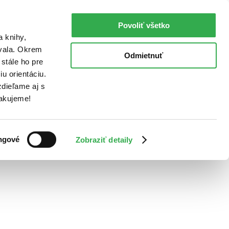
Povoliť všetko
a knihy,
ovala. Okrem
Odmietnuť
stále ho pre
u orientáciu.
dieľame aj s
Ďakujeme!
ngové
Zobraziť detaily