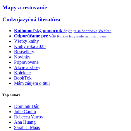
Mapy a cestovanie
Cudzojazyčná literatúra
Knihomoľský pomocník
Spýtajte sa Sherlocka, čo čítať
Odporúčame pre vás
Knižné tipy ušité na mieru vám
Všetky knihy
Knihy roka 2025
Bestsellery
Novinky
Pripravované
Akcie a zľavy
Kolekcie
BookTok
Mám záujem o titul
Top autori
Dominik Dán
Julie Caplin
Rebecca Yarros
Ana Huang
Sarah J. Maas