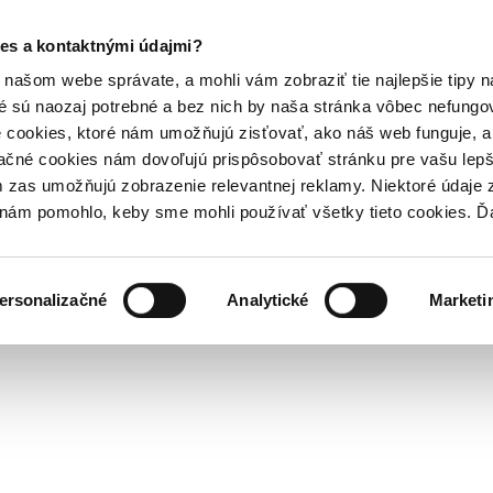
es a kontaktnými údajmi?
našom webe správate, a mohli vám zobraziť tie najlepšie tipy n
é sú naozaj potrebné a bez nich by naša stránka vôbec nefung
 cookies, ktoré nám umožňujú zisťovať, ako náš web funguje, a 
ačné cookies nám dovoľujú prispôsobovať stránku pre vašu lepši
zas umožňujú zobrazenie relevantnej reklamy. Niektoré údaje z
y nám pomohlo, keby sme mohli používať všetky tieto cookies. 
ersonalizačné
Analytické
Marketi