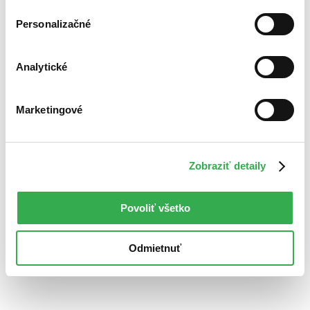
Počítač
s podporovanou aplikáciou
Personalizačné
Neprečítate na:
Kindle
Analytické
Ako čítať e-knihy zabezpečené cez Adobe DRM?
Marketingové
Zobraziť detaily
Povoliť všetko
Odmietnuť