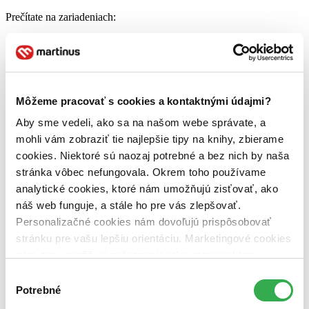
Prečítate na zariadeniach:
Pocketbook
Kindle
Smartfón či tablet s príslušnou aplikáciou
Počítač s príslušnou aplikáciou
Môžeme pracovať s cookies a kontaktnými údajmi?
Nie je možné meniť veľkosť písma, formát je preto vhodný skôr pre
väčšie obrazovky.
Aby sme vedeli, ako sa na našom webe správate, a
Viac informácií v
našich návodoch
mohli vám zobraziť tie najlepšie tipy na knihy, zbierame
cookies. Niektoré sú naozaj potrebné a bez nich by naša
Prečítate na zariadeniach:
stránka vôbec nefungovala. Okrem toho používame
Pocketbook
analytické cookies, ktoré nám umožňujú zisťovať, ako
Kindle
náš web funguje, a stále ho pre vás zlepšovať.
Smartfón či tablet s príslušnou aplikáciou
Počítač s príslušnou aplikáciou
Personalizačné cookies nám dovoľujú prispôsobovať
stránku pre vašu lepšiu orientáciu. Marketingové cookies
Viac informácií v
našich návodoch
nám zas umožňujú zobrazenie relevantnej reklamy.
Prečítate na:
Niektoré údaje zdieľame aj s tretími stranami. Veľmi by
Výber
nám pomohlo, keby sme mohli používať všetky tieto
Potrebné
Pocketbook
súhlasu
Smartfón či tablet
s podporovanou aplikáciou
cookies. Ďakujeme!