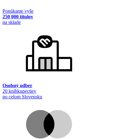
Ponúkame vyše
250 000 titulov
na sklade
Osobný odber
20 kníhkupectiev
po celom Slovensku