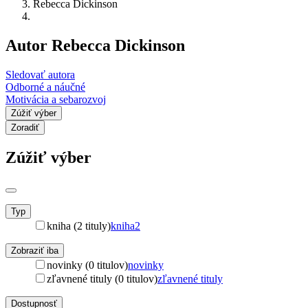
Rebecca Dickinson
Autor Rebecca Dickinson
Sledovať autora
Odborné a náučné
Motivácia a sebarozvoj
Zúžiť výber
Zoradiť
Zúžiť výber
Typ
kniha (2 tituly)
kniha
2
Zobraziť iba
novinky (0 titulov)
novinky
zľavnené tituly (0 titulov)
zľavnené tituly
Dostupnosť