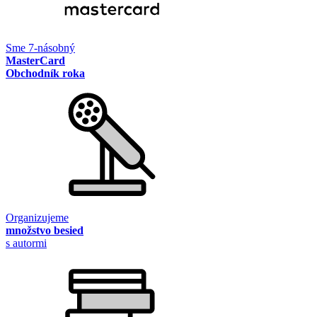
Sme 7-násobný
MasterCard
Obchodník roka
Organizujeme
množstvo besied
s autormi