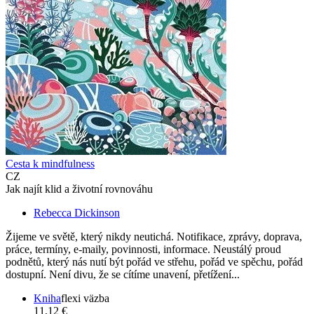
Cesta k mindfulness
CZ
Jak najít klid a životní rovnováhu
Rebecca Dickinson
Žijeme ve světě, který nikdy neutichá. Notifikace, zprávy, doprava,
práce, termíny, e-maily, povinnosti, informace. Neustálý proud
podnětů, který nás nutí být pořád ve střehu, pořád ve spěchu, pořád
dostupní. Není divu, že se cítíme unavení, přetížení...
Kniha
flexi väzba
11,12 €