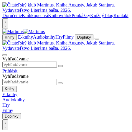
Doručenie
Kníhkupectvá
Knihovrátok
Poukážky
Knižný blog
Kontakt
E-knihy
Audioknihy
Hry
Filmy
Knihy
Doplnky
Vyhľadávanie
Prihlásiť
Vyhľadávanie
Knihy
E-knihy
Audioknihy
Hry
Filmy
Doplnky