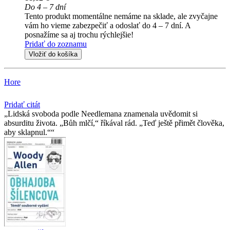
Do 4 – 7 dní
Tento produkt momentálne nemáme na sklade, ale zvyčajne
vám ho vieme zabezpečiť a odoslať do 4 – 7 dní. A
posnažíme sa aj trochu rýchlejšie!
Pridať do zoznamu
Vložiť do košíka
Hore
Pridať citát
Lidská svoboda podle Needlemana znamenala uvědomit si
absurditu života. „Bůh mlčí,“ říkával rád. „Teď ještě přimět člověka,
aby sklapnul.“