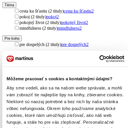
Téma
cesta ku šťastiu (2 tituly)
cesta ku šťastiu
2
pokoj (2 tituly)
pokoj
2
pokojný život (2 tituly)
pokojný život
2
mindfulness (2 tituly)
mindfulness
2
Pre koho
pre dospelých (2 tituly)
pre dospelých
2
Vydavateľstvo
Slovart (1 titul)
Slovart
1
Slovart CZ (1 titul)
Slovart CZ
1
Väzba
Môžeme pracovať s cookies a kontaktnými údajmi?
flexi (2 tituly)
flexi
2
Aby sme vedeli, ako sa na našom webe správate, a mohli
Zúžiť výber
vám zobraziť tie najlepšie tipy na knihy, zbierame cookies.
Niektoré sú naozaj potrebné a bez nich by naša stránka
Zoradiť
vôbec nefungovala. Okrem toho používame analytické
cookies, ktoré nám umožňujú zisťovať, ako náš web
funguje, a stále ho pre vás zlepšovať. Personalizačné