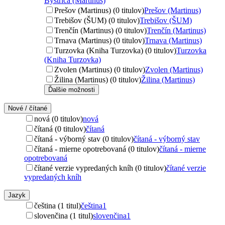
Bystrica (Martinus)
Prešov (Martinus) (0 titulov)
Prešov (Martinus)
Trebišov (ŠUM) (0 titulov)
Trebišov (ŠUM)
Trenčín (Martinus) (0 titulov)
Trenčín (Martinus)
Trnava (Martinus) (0 titulov)
Trnava (Martinus)
Turzovka (Kniha Turzovka) (0 titulov)
Turzovka
(Kniha Turzovka)
Zvolen (Martinus) (0 titulov)
Zvolen (Martinus)
Žilina (Martinus) (0 titulov)
Žilina (Martinus)
Ďalšie možnosti
Nové / čítané
nová (0 titulov)
nová
čítaná (0 titulov)
čítaná
čítaná - výborný stav (0 titulov)
čítaná - výborný stav
čítaná - mierne opotrebovaná (0 titulov)
čítaná - mierne
opotrebovaná
čítané verzie vypredaných kníh (0 titulov)
čítané verzie
vypredaných kníh
Jazyk
čeština (1 titul)
čeština
1
slovenčina (1 titul)
slovenčina
1