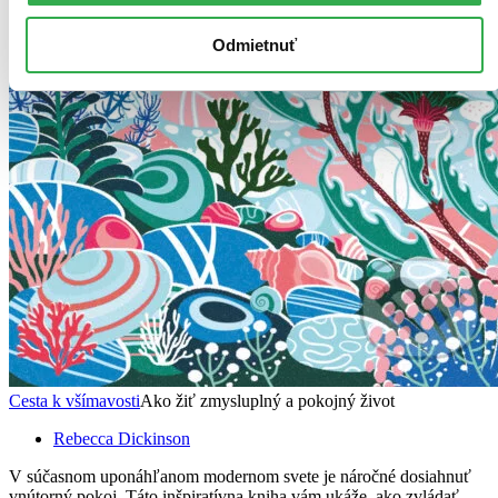
Odmietnuť
Cesta k všímavosti
Ako žiť zmysluplný a pokojný život
Rebecca Dickinson
V súčasnom uponáhľanom modernom svete je náročné dosiahnuť
vnútorný pokoj. Táto inšpiratívna kniha vám ukáže, ako zvládať