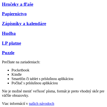
Hrnčeky a fľaše
Papiernictvo
Zápisníky a kalendáre
Hudba
LP platne
Puzzle
Prečítate na zariadeniach:
Pocketbook
Kindle
Smartfón či tablet s príslušnou aplikáciou
Počítač s príslušnou aplikáciou
Nie je možné meniť veľkosť písma, formát je preto vhodný skôr pre
väčšie obrazovky.
Viac informácií v
našich návodoch