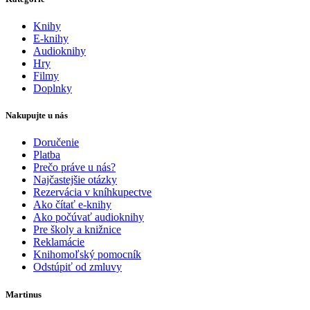
Knihy
E-knihy
Audioknihy
Hry
Filmy
Doplnky
Nakupujte u nás
Doručenie
Platba
Prečo práve u nás?
Najčastejšie otázky
Rezervácia v kníhkupectve
Ako čítať e-knihy
Ako počúvať audioknihy
Pre školy a knižnice
Reklamácie
Knihomoľský pomocník
Odstúpiť od zmluvy
Martinus