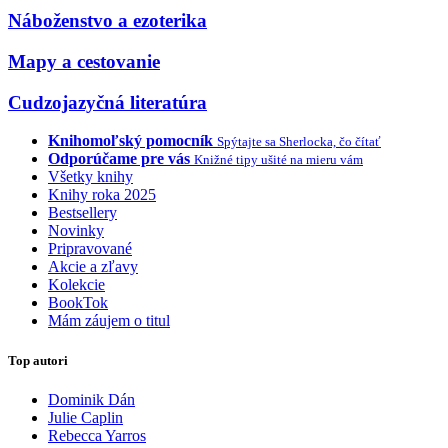
Náboženstvo a ezoterika
Mapy a cestovanie
Cudzojazyčná literatúra
Knihomoľský pomocník
Spýtajte sa Sherlocka, čo čítať
Odporúčame pre vás
Knižné tipy ušité na mieru vám
Všetky knihy
Knihy roka 2025
Bestsellery
Novinky
Pripravované
Akcie a zľavy
Kolekcie
BookTok
Mám záujem o titul
Top autori
Dominik Dán
Julie Caplin
Rebecca Yarros