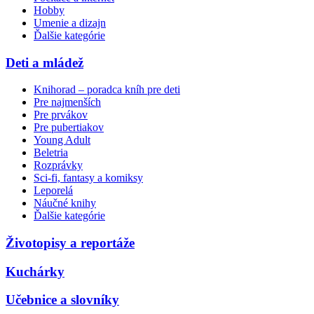
Hobby
Umenie a dizajn
Ďalšie kategórie
Deti a mládež
Knihorad – poradca kníh pre deti
Pre najmenších
Pre prvákov
Pre pubertiakov
Young Adult
Beletria
Rozprávky
Sci-fi, fantasy a komiksy
Leporelá
Náučné knihy
Ďalšie kategórie
Životopisy a reportáže
Kuchárky
Učebnice a slovníky