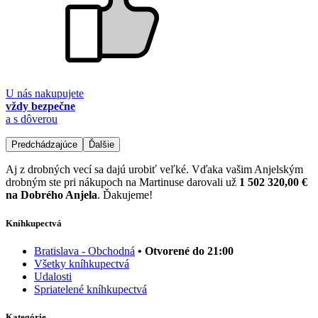
U nás nakupujete
vždy bezpečne
a s dôverou
Predchádzajúce
Ďalšie
Aj z drobných vecí sa dajú urobiť veľké. Vďaka vašim Anjelským
drobným ste pri nákupoch na Martinuse darovali už
1 502 320,00 €
na Dobrého Anjela
. Ďakujeme!
Kníhkupectvá
Bratislava - Obchodná
• Otvorené do 21:00
Všetky kníhkupectvá
Udalosti
Spriatelené kníhkupectvá
Kategórie