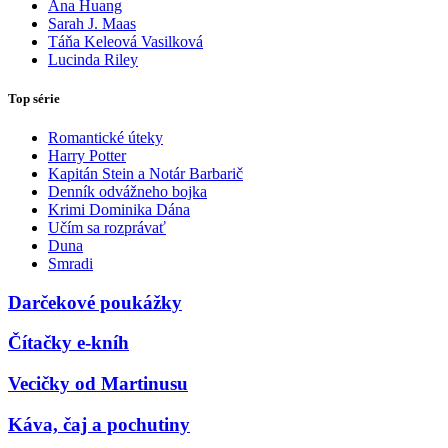
Ana Huang
Sarah J. Maas
Táňa Keleová Vasilková
Lucinda Riley
Top série
Romantické úteky
Harry Potter
Kapitán Stein a Notár Barbarič
Denník odvážneho bojka
Krimi Dominika Dána
Učím sa rozprávať
Duna
Smradi
Darčekové poukážky
Čítačky e-kníh
Vecičky od Martinusu
Káva, čaj a pochutiny