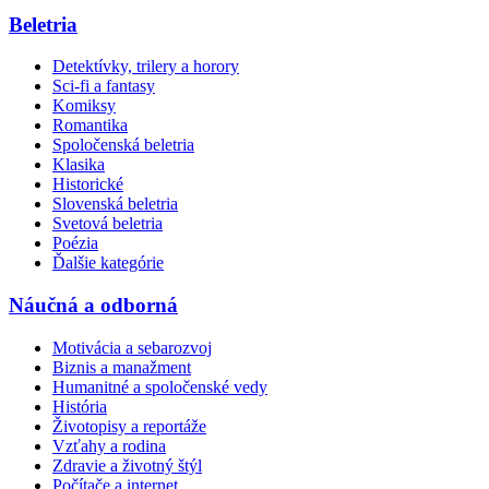
Beletria
Detektívky, trilery a horory
Sci-fi a fantasy
Komiksy
Romantika
Spoločenská beletria
Klasika
Historické
Slovenská beletria
Svetová beletria
Poézia
Ďalšie kategórie
Náučná a odborná
Motivácia a sebarozvoj
Biznis a manažment
Humanitné a spoločenské vedy
História
Životopisy a reportáže
Vzťahy a rodina
Zdravie a životný štýl
Počítače a internet