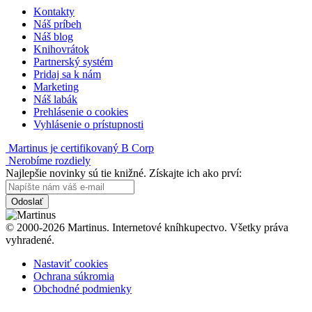
Kontakty
Náš príbeh
Náš blog
Knihovrátok
Partnerský systém
Pridaj sa k nám
Marketing
Náš labák
Prehlásenie o cookies
Vyhlásenie o prístupnosti
Martinus je certifikovaný B Corp
Nerobíme rozdiely
Najlepšie novinky sú tie knižné. Získajte ich ako prví:
Odoslať
© 2000-2026 Martinus. Internetové kníhkupectvo. Všetky práva
vyhradené.
Nastaviť cookies
Ochrana súkromia
Obchodné podmienky