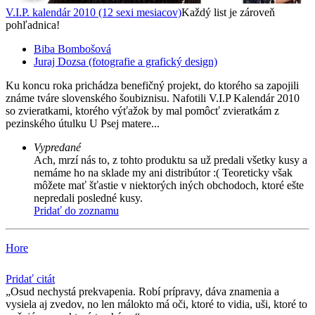
V.I.P. kalendár 2010 (12 sexi mesiacov)
Každý list je zároveň
pohľadnica!
Biba Bombošová
Juraj Dozsa (fotografie a grafický design)
Ku koncu roka prichádza benefičný projekt, do ktorého sa zapojili
známe tváre slovenského šoubiznisu. Nafotili V.I.P Kalendár 2010
so zvieratkami, ktorého výťažok by mal pomôcť zvieratkám z
pezinského útulku U Psej matere...
Vypredané
Ach, mrzí nás to, z tohto produktu sa už predali všetky kusy a
nemáme ho na sklade my ani distribútor :( Teoreticky však
môžete mať šťastie v niektorých iných obchodoch, ktoré ešte
nepredali posledné kusy.
Pridať do zoznamu
Hore
Pridať citát
Osud nechystá prekvapenia. Robí prípravy, dáva znamenia a
vysiela aj zvedov, no len málokto má oči, ktoré to vidia, uši, ktoré to