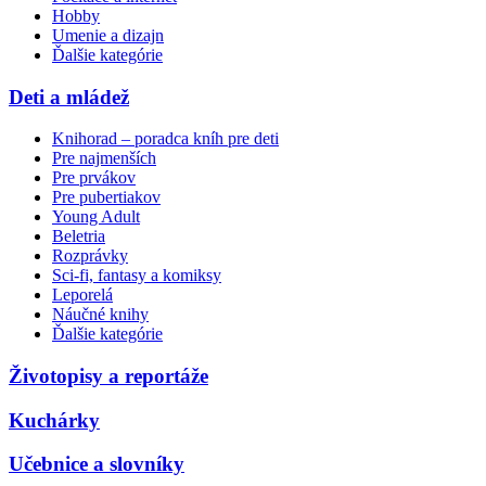
Hobby
Umenie a dizajn
Ďalšie kategórie
Deti a mládež
Knihorad – poradca kníh pre deti
Pre najmenších
Pre prvákov
Pre pubertiakov
Young Adult
Beletria
Rozprávky
Sci-fi, fantasy a komiksy
Leporelá
Náučné knihy
Ďalšie kategórie
Životopisy a reportáže
Kuchárky
Učebnice a slovníky