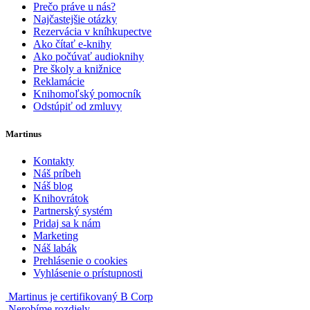
Prečo práve u nás?
Najčastejšie otázky
Rezervácia v kníhkupectve
Ako čítať e-knihy
Ako počúvať audioknihy
Pre školy a knižnice
Reklamácie
Knihomoľský pomocník
Odstúpiť od zmluvy
Martinus
Kontakty
Náš príbeh
Náš blog
Knihovrátok
Partnerský systém
Pridaj sa k nám
Marketing
Náš labák
Prehlásenie o cookies
Vyhlásenie o prístupnosti
Martinus je certifikovaný B Corp
Nerobíme rozdiely