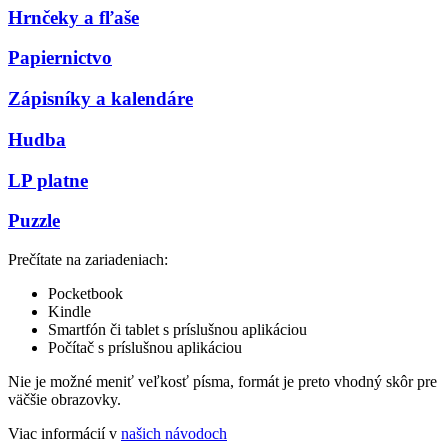
Hrnčeky a fľaše
Papiernictvo
Zápisníky a kalendáre
Hudba
LP platne
Puzzle
Prečítate na zariadeniach:
Pocketbook
Kindle
Smartfón či tablet s príslušnou aplikáciou
Počítač s príslušnou aplikáciou
Nie je možné meniť veľkosť písma, formát je preto vhodný skôr pre
väčšie obrazovky.
Viac informácií v
našich návodoch