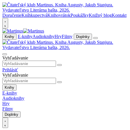
Doručenie
Kníhkupectvá
Knihovrátok
Poukážky
Knižný blog
Kontakt
E-knihy
Audioknihy
Hry
Filmy
Knihy
Doplnky
Vyhľadávanie
Prihlásiť
Vyhľadávanie
Knihy
E-knihy
Audioknihy
Hry
Filmy
Doplnky