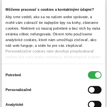
Zúžiť výber
Môžeme pracovať s cookies a kontaktnými údajmi?
Zoradiť
Aby sme vedeli, ako sa na našom webe správate, a
mohli vám zobraziť tie najlepšie tipy na knihy, zbierame
cookies. Niektoré sú naozaj potrebné a bez nich by naša
stránka vôbec nefungovala. Okrem toho používame
analytické cookies, ktoré nám umožňujú zisťovať, ako
Bestsellery
Top hodnotené
náš web funguje, a stále ho pre vás zlepšovať.
Novinky
Personalizačné cookies nám dovoľujú prispôsobovať
Najdrahšie
stránku pre vašu lepšiu orientáciu. Marketingové cookies
Najlacnejšie
Najvyššia zľava
nám zas umožňujú zobrazenie relevantnej reklamy.
Niektoré údaje zdieľame aj s tretími stranami. Veľmi by
Výber
nám pomohlo, keby sme mohli používať všetky tieto
Potrebné
súhlasu
cookies. Ďakujeme!
Personalizačné
Analytické