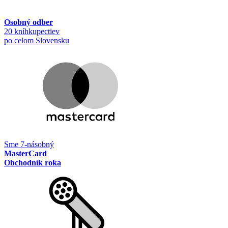
Osobný odber
20 kníhkupectiev
po celom Slovensku
Sme 7-násobný
MasterCard
Obchodník roka