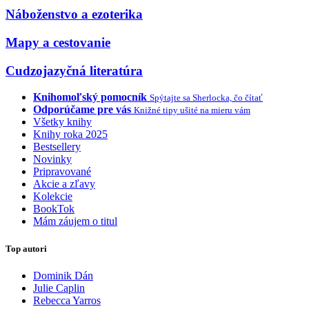
Náboženstvo a ezoterika
Mapy a cestovanie
Cudzojazyčná literatúra
Knihomoľský pomocník
Spýtajte sa Sherlocka, čo čítať
Odporúčame pre vás
Knižné tipy ušité na mieru vám
Všetky knihy
Knihy roka 2025
Bestsellery
Novinky
Pripravované
Akcie a zľavy
Kolekcie
BookTok
Mám záujem o titul
Top autori
Dominik Dán
Julie Caplin
Rebecca Yarros