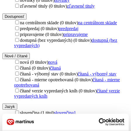
novinky (0 titulov)
novinky
zľavnené tituly (0 titulov)
zľavnené tituly
Dostupnosť
na centrálnom sklade (0 titulov)
na centrálnom sklade
predpredaj (0 titulov)
predpredaj
pripravujeme (0 titulov)
pripravujeme
dostupná (bez vypredaných) (0 titulov)
dostupná (bez
vypredaných)
Nové / čítané
nová (0 titulov)
nová
čítaná (0 titulov)
čítaná
čítaná - výborný stav (0 titulov)
čítaná - výborný stav
čítaná - mierne opotrebovaná (0 titulov)
čítaná - mierne
opotrebovaná
čítané verzie vypredaných kníh (0 titulov)
čítané verzie
vypredaných kníh
Jazyk
slovenčina (1 titul)
slovenčina
1
Vydavateľstvo
BB Promotion (1 titul)
BB Promotion
1