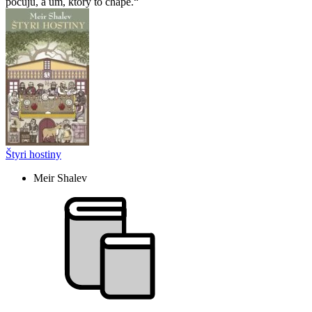
počujú, a um, ktorý to chápe.
Štyri hostiny
Meir Shalev