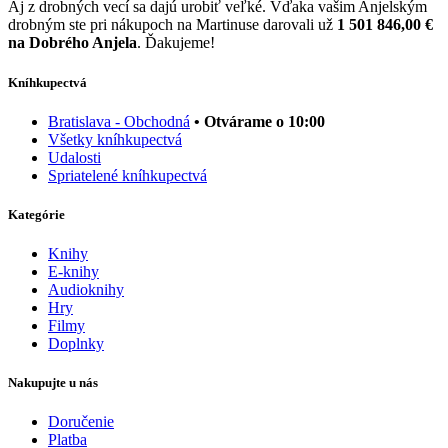
Aj z drobných vecí sa dajú urobiť veľké. Vďaka vašim Anjelským
drobným ste pri nákupoch na Martinuse darovali už
1 501 846,00 €
na Dobrého Anjela
. Ďakujeme!
Kníhkupectvá
Bratislava - Obchodná
• Otvárame o 10:00
Všetky kníhkupectvá
Udalosti
Spriatelené kníhkupectvá
Kategórie
Knihy
E-knihy
Audioknihy
Hry
Filmy
Doplnky
Nakupujte u nás
Doručenie
Platba