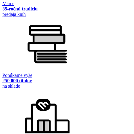
Máme
35-ročnú tradíciu
predaja kníh
Ponúkame vyše
250 000 titulov
na sklade