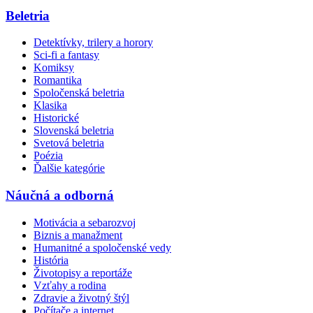
Beletria
Detektívky, trilery a horory
Sci-fi a fantasy
Komiksy
Romantika
Spoločenská beletria
Klasika
Historické
Slovenská beletria
Svetová beletria
Poézia
Ďalšie kategórie
Náučná a odborná
Motivácia a sebarozvoj
Biznis a manažment
Humanitné a spoločenské vedy
História
Životopisy a reportáže
Vzťahy a rodina
Zdravie a životný štýl
Počítače a internet