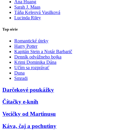
Ana Huang
Sarah J. Maas
Táňa Keleová Vasilková
Lucinda Riley
Top série
Romantické úteky
Harry Potter
Kapitán Stein a Notár Barbarič
Denník odvážneho bojka
Krimi Dominika Dána
Učím sa rozprávať
Duna
Smradi
Darčekové poukážky
Čítačky e-kníh
Vecičky od Martinusu
Káva, čaj a pochutiny