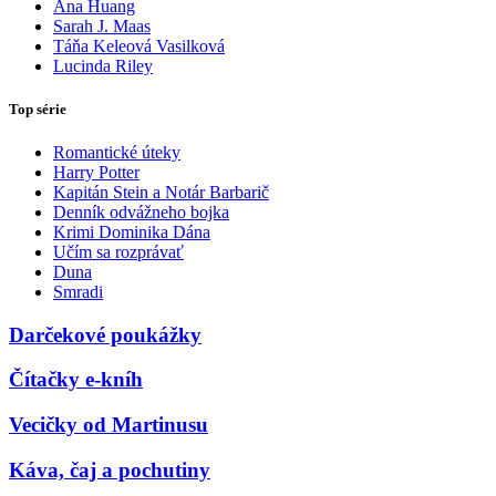
Ana Huang
Sarah J. Maas
Táňa Keleová Vasilková
Lucinda Riley
Top série
Romantické úteky
Harry Potter
Kapitán Stein a Notár Barbarič
Denník odvážneho bojka
Krimi Dominika Dána
Učím sa rozprávať
Duna
Smradi
Darčekové poukážky
Čítačky e-kníh
Vecičky od Martinusu
Káva, čaj a pochutiny