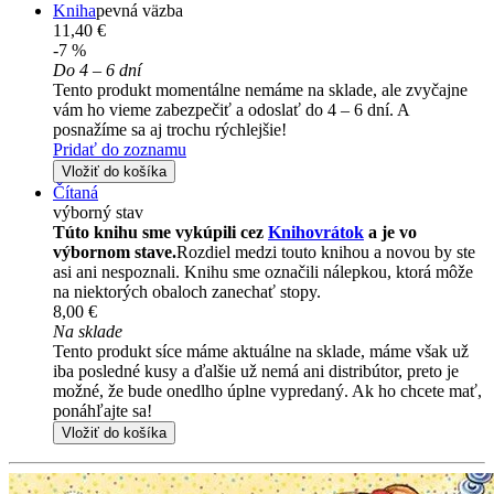
Kniha
pevná väzba
11,40 €
-7 %
Do 4 – 6 dní
Tento produkt momentálne nemáme na sklade, ale zvyčajne
vám ho vieme zabezpečiť a odoslať do 4 – 6 dní. A
posnažíme sa aj trochu rýchlejšie!
Pridať do zoznamu
Vložiť do košíka
Čítaná
výborný stav
Túto knihu sme vykúpili cez
Knihovrátok
a je vo
výbornom stave.
Rozdiel medzi touto knihou a novou by ste
asi ani nespoznali. Knihu sme označili nálepkou, ktorá môže
na niektorých obaloch zanechať stopy.
8,00 €
Na sklade
Tento produkt síce máme aktuálne na sklade, máme však už
iba posledné kusy a ďalšie už nemá ani distribútor, preto je
možné, že bude onedlho úplne vypredaný. Ak ho chcete mať,
ponáhľajte sa!
Vložiť do košíka