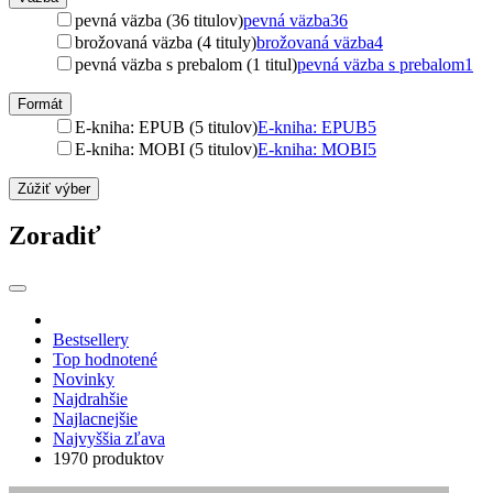
pevná väzba (36 titulov)
pevná väzba
36
brožovaná väzba (4 tituly)
brožovaná väzba
4
pevná väzba s prebalom (1 titul)
pevná väzba s prebalom
1
Formát
E-kniha: EPUB (5 titulov)
E-kniha: EPUB
5
E-kniha: MOBI (5 titulov)
E-kniha: MOBI
5
Zúžiť výber
Zoradiť
Bestsellery
Top hodnotené
Novinky
Najdrahšie
Najlacnejšie
Najvyššia zľava
1970 produktov