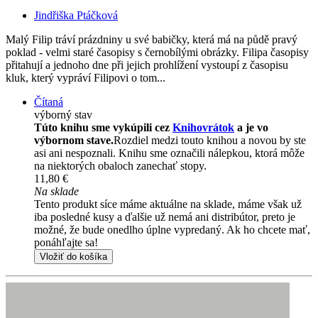
Jindřiška Ptáčková
Malý Filip tráví prázdniny u své babičky, která má na půdě pravý
poklad - velmi staré časopisy s černobílými obrázky. Filipa časopisy
přitahují a jednoho dne při jejich prohlížení vystoupí z časopisu
kluk, který vypráví Filipovi o tom...
Čítaná
výborný stav
Túto knihu sme vykúpili cez
Knihovrátok
a je vo
výbornom stave.
Rozdiel medzi touto knihou a novou by ste
asi ani nespoznali. Knihu sme označili nálepkou, ktorá môže
na niektorých obaloch zanechať stopy.
11,80 €
Na sklade
Tento produkt síce máme aktuálne na sklade, máme však už
iba posledné kusy a ďalšie už nemá ani distribútor, preto je
možné, že bude onedlho úplne vypredaný. Ak ho chcete mať,
ponáhľajte sa!
Vložiť do košíka