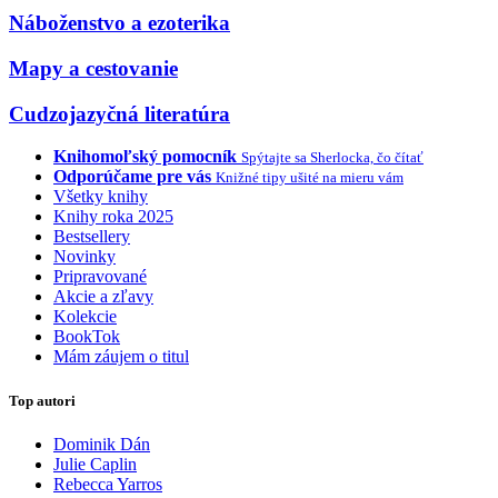
Náboženstvo a ezoterika
Mapy a cestovanie
Cudzojazyčná literatúra
Knihomoľský pomocník
Spýtajte sa Sherlocka, čo čítať
Odporúčame pre vás
Knižné tipy ušité na mieru vám
Všetky knihy
Knihy roka 2025
Bestsellery
Novinky
Pripravované
Akcie a zľavy
Kolekcie
BookTok
Mám záujem o titul
Top autori
Dominik Dán
Julie Caplin
Rebecca Yarros