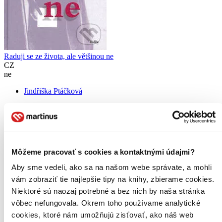
Raduji se ze života, ale většinou ne
CZ
ne
Jindřiška Ptáčková
Čítaná
výborný stav
Túto knihu sme vykúpili cez
Knihovrátok
a je vo
výbornom stave.
Rozdiel medzi touto knihou a novou by ste
asi ani nespoznali. Knihu sme označili nálepkou, ktorá môže
Môžeme pracovať s cookies a kontaktnými údajmi?
na niektorých obaloch zanechať stopy.
2,20 €
Aby sme vedeli, ako sa na našom webe správate, a mohli
Na sklade
vám zobraziť tie najlepšie tipy na knihy, zbierame cookies.
Tento produkt síce máme aktuálne na sklade, máme však už
iba posledné kusy a ďalšie už nemá ani distribútor, preto je
Niektoré sú naozaj potrebné a bez nich by naša stránka
možné, že bude onedlho úplne vypredaný. Ak ho chcete mať,
vôbec nefungovala. Okrem toho používame analytické
ponáhľajte sa!
cookies, ktoré nám umožňujú zisťovať, ako náš web
Vložiť do košíka