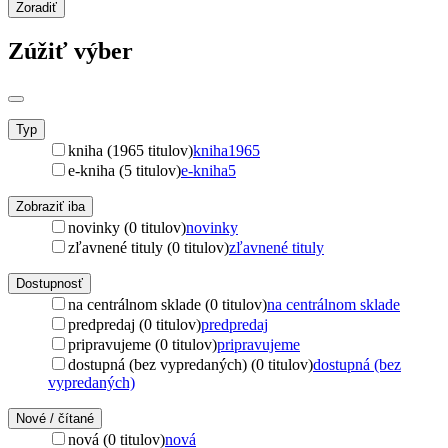
Zoradiť
Zúžiť výber
Typ
kniha (1965 titulov)
kniha
1965
e-kniha (5 titulov)
e-kniha
5
Zobraziť iba
novinky (0 titulov)
novinky
zľavnené tituly (0 titulov)
zľavnené tituly
Dostupnosť
na centrálnom sklade (0 titulov)
na centrálnom sklade
predpredaj (0 titulov)
predpredaj
pripravujeme (0 titulov)
pripravujeme
dostupná (bez vypredaných) (0 titulov)
dostupná (bez
vypredaných)
Nové / čítané
nová (0 titulov)
nová