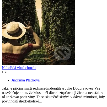
Nahořklá vůně chmelu
CZ
Jindřiška Ptáčková
Jaká je příčina smrti sedmasedmdesátileté Julie Doubravové? Vše
nasvědčuje tomu, že kdosi měl důvod ztrpčovat jí život a neustále v
ní udržovat pocit viny. Ta se skutečně skrývá v dávné minulosti, kdy
povinností středoškolské...