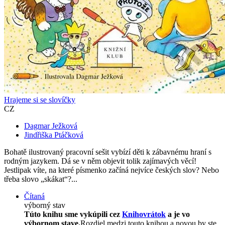
Hrajeme si se slovíčky
CZ
Dagmar Ježková
Jindřiška Ptáčková
Bohatě ilustrovaný pracovní sešit vybízí děti k zábavnému hraní s
rodným jazykem. Dá se v něm objevit tolik zajímavých věcí!
Jestlipak víte, na které písmenko začíná nejvíce českých slov? Nebo
třeba slovo „skákat“?...
Čítaná
výborný stav
Túto knihu sme vykúpili cez
Knihovrátok
a je vo
výbornom stave.
Rozdiel medzi touto knihou a novou by ste