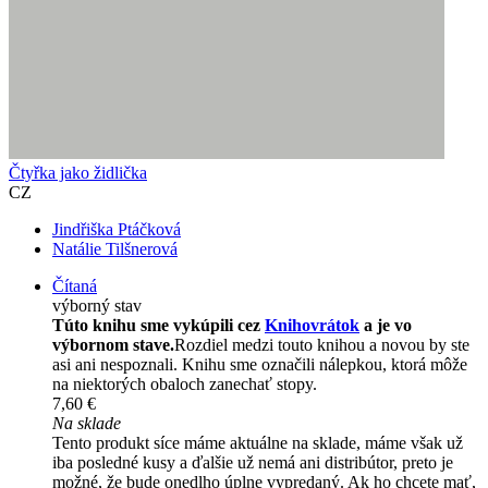
Čtyřka jako židlička
CZ
Jindřiška Ptáčková
Natálie Tilšnerová
Čítaná
výborný stav
Túto knihu sme vykúpili cez
Knihovrátok
a je vo
výbornom stave.
Rozdiel medzi touto knihou a novou by ste
asi ani nespoznali. Knihu sme označili nálepkou, ktorá môže
na niektorých obaloch zanechať stopy.
7,60 €
Na sklade
Tento produkt síce máme aktuálne na sklade, máme však už
iba posledné kusy a ďalšie už nemá ani distribútor, preto je
možné, že bude onedlho úplne vypredaný. Ak ho chcete mať,