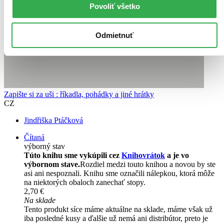
Povoliť všetko
Odmietnuť
Zapište si za uši : říkadla, pohádky a jiné hrátky
CZ
Jindřiška Ptáčková
Čítaná
výborný stav
Túto knihu sme vykúpili cez
Knihovrátok
a je vo
výbornom stave.
Rozdiel medzi touto knihou a novou by ste
asi ani nespoznali. Knihu sme označili nálepkou, ktorá môže
na niektorých obaloch zanechať stopy.
2,70 €
Na sklade
Tento produkt síce máme aktuálne na sklade, máme však už
iba posledné kusy a ďalšie už nemá ani distribútor, preto je