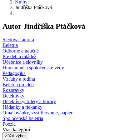
Knihy
Jindřiška Ptáčková
Autor Jindřiška Ptáčková
Sledovať autora
Beletria
Odborné a náučné
Pre deti a mládež
Učebnice a slovníky
Humanitné a spoločenské vedy
Pedagogika
Vzťahy a rodina
Beletria pre deti
Rozprávky
Detektívky
Detektívky, trilery a horory
Hádanky a riekanky
Omaľovánky, vystrihovanie, papier
Spoločenská beletria
Poézia
Viac kategórií
Zúžiť výber