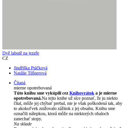
Dvě labutě na jezeře
CZ
Jindřiška Ptáčková
Natálie Tilšnerová
Čítaná
mierne opotrebovaná
Túto knihu sme vykúpili cez
Knihovrátok
a je mierne
opotrebovaná.
Na tejto knihe už síce poznať, že ju niekto
čítal, môže jej chýbať prebal, nie je však poškodená tak, aby
to akokoľvek znižovalo zážitok z jej obsahu. Knihu sme
označili nálepkou, ktorá môže na niektorých obaloch
zanechať stopy.
Na sklade