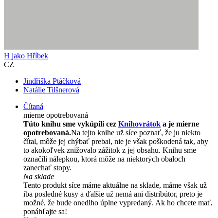
H jako Hříbek
CZ
Jindřiška Ptáčková
Natálie Tilšnerová
Čítaná
mierne opotrebovaná
Túto knihu sme vykúpili cez
Knihovrátok
a je mierne
opotrebovaná.
Na tejto knihe už síce poznať, že ju niekto
čítal, môže jej chýbať prebal, nie je však poškodená tak, aby
to akokoľvek znižovalo zážitok z jej obsahu. Knihu sme
označili nálepkou, ktorá môže na niektorých obaloch
zanechať stopy.
Na sklade
Tento produkt síce máme aktuálne na sklade, máme však už
iba posledné kusy a ďalšie už nemá ani distribútor, preto je
možné, že bude onedlho úplne vypredaný. Ak ho chcete mať,
ponáhľajte sa!