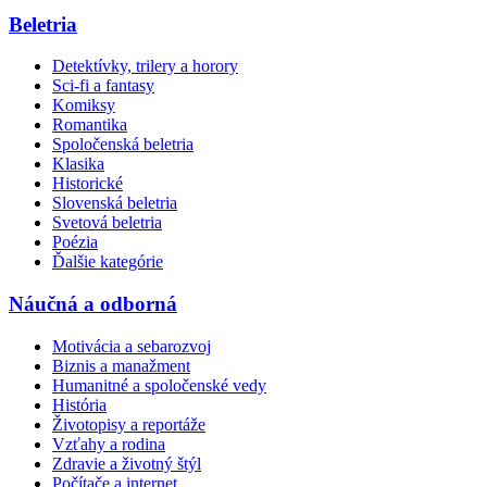
Beletria
Detektívky, trilery a horory
Sci-fi a fantasy
Komiksy
Romantika
Spoločenská beletria
Klasika
Historické
Slovenská beletria
Svetová beletria
Poézia
Ďalšie kategórie
Náučná a odborná
Motivácia a sebarozvoj
Biznis a manažment
Humanitné a spoločenské vedy
História
Životopisy a reportáže
Vzťahy a rodina
Zdravie a životný štýl
Počítače a internet