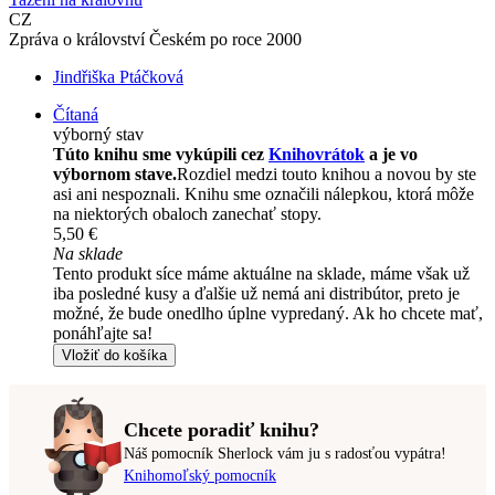
CZ
Zpráva o království Českém po roce 2000
Jindřiška Ptáčková
Čítaná
výborný stav
Túto knihu sme vykúpili cez
Knihovrátok
a je vo
výbornom stave.
Rozdiel medzi touto knihou a novou by ste
asi ani nespoznali. Knihu sme označili nálepkou, ktorá môže
na niektorých obaloch zanechať stopy.
5,50 €
Na sklade
Tento produkt síce máme aktuálne na sklade, máme však už
iba posledné kusy a ďalšie už nemá ani distribútor, preto je
možné, že bude onedlho úplne vypredaný. Ak ho chcete mať,
ponáhľajte sa!
Vložiť do košíka
Chcete poradiť knihu?
Náš pomocník Sherlock vám ju s radosťou vypátra!
Knihomoľský pomocník