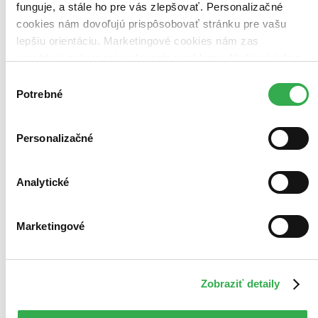
funguje, a stále ho pre vás zlepšovať. Personalizačné
cookies nám dovoľujú prispôsobovať stránku pre vašu
lepšiu orientáciu. Marketingové cookies nám zas
umožňujú zobrazenie relevantnej reklamy. Niektoré údaje
zdieľame aj s tretími stranami. Veľmi by nám pomohlo,
Výber
keby sme mohli používať všetky tieto cookies. Ďakujeme!
Potrebné
súhlasu
Personalizačné
Analytické
Marketingové
Zobraziť detaily