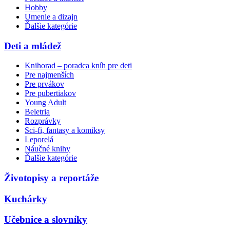
Hobby
Umenie a dizajn
Ďalšie kategórie
Deti a mládež
Knihorad – poradca kníh pre deti
Pre najmenších
Pre prvákov
Pre pubertiakov
Young Adult
Beletria
Rozprávky
Sci-fi, fantasy a komiksy
Leporelá
Náučné knihy
Ďalšie kategórie
Životopisy a reportáže
Kuchárky
Učebnice a slovníky