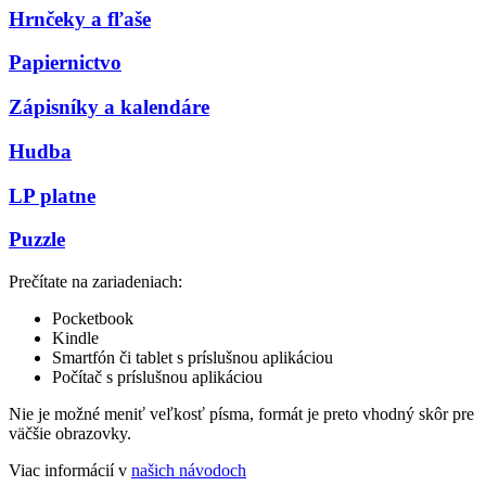
Hrnčeky a fľaše
Papiernictvo
Zápisníky a kalendáre
Hudba
LP platne
Puzzle
Prečítate na zariadeniach:
Pocketbook
Kindle
Smartfón či tablet s príslušnou aplikáciou
Počítač s príslušnou aplikáciou
Nie je možné meniť veľkosť písma, formát je preto vhodný skôr pre
väčšie obrazovky.
Viac informácií v
našich návodoch