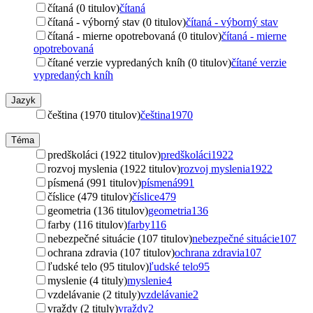
čítaná (0 titulov)
čítaná
čítaná - výborný stav (0 titulov)
čítaná - výborný stav
čítaná - mierne opotrebovaná (0 titulov)
čítaná - mierne
opotrebovaná
čítané verzie vypredaných kníh (0 titulov)
čítané verzie
vypredaných kníh
Jazyk
čeština (1970 titulov)
čeština
1970
Téma
predškoláci (1922 titulov)
predškoláci
1922
rozvoj myslenia (1922 titulov)
rozvoj myslenia
1922
písmená (991 titulov)
písmená
991
číslice (479 titulov)
číslice
479
geometria (136 titulov)
geometria
136
farby (116 titulov)
farby
116
nebezpečné situácie (107 titulov)
nebezpečné situácie
107
ochrana zdravia (107 titulov)
ochrana zdravia
107
ľudské telo (95 titulov)
ľudské telo
95
myslenie (4 tituly)
myslenie
4
vzdelávanie (2 tituly)
vzdelávanie
2
vraždy (2 tituly)
vraždy
2