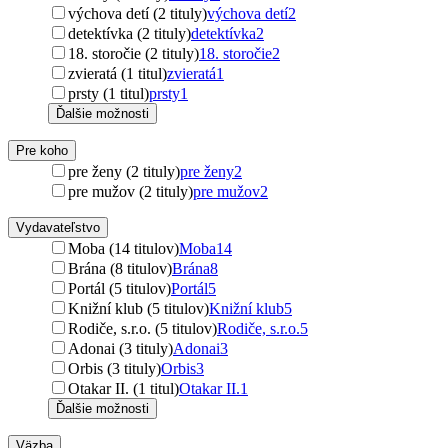
výchova detí (2 tituly)
výchova detí
2
detektívka (2 tituly)
detektívka
2
18. storočie (2 tituly)
18. storočie
2
zvieratá (1 titul)
zvieratá
1
prsty (1 titul)
prsty
1
Ďalšie možnosti
Pre koho
pre ženy (2 tituly)
pre ženy
2
pre mužov (2 tituly)
pre mužov
2
Vydavateľstvo
Moba (14 titulov)
Moba
14
Brána (8 titulov)
Brána
8
Portál (5 titulov)
Portál
5
Knižní klub (5 titulov)
Knižní klub
5
Rodiče, s.r.o. (5 titulov)
Rodiče, s.r.o.
5
Adonai (3 tituly)
Adonai
3
Orbis (3 tituly)
Orbis
3
Otakar II. (1 titul)
Otakar II.
1
Ďalšie možnosti
Väzba