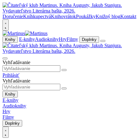
Doručenie
Kníhkupectvá
Knihovrátok
Poukážky
Knižný blog
Kontakt
E-knihy
Audioknihy
Hry
Filmy
Knihy
Doplnky
Vyhľadávanie
Prihlásiť
Vyhľadávanie
Knihy
E-knihy
Audioknihy
Hry
Filmy
Doplnky