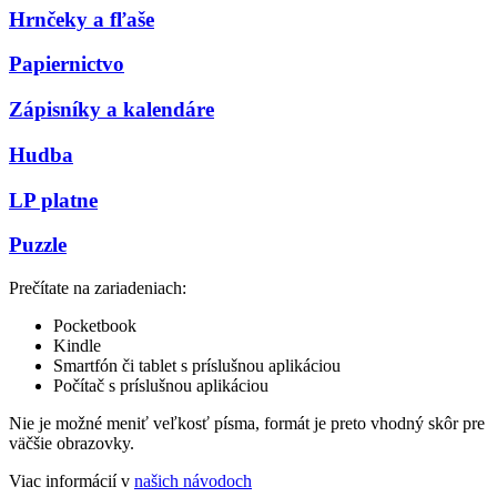
Hrnčeky a fľaše
Papiernictvo
Zápisníky a kalendáre
Hudba
LP platne
Puzzle
Prečítate na zariadeniach:
Pocketbook
Kindle
Smartfón či tablet s príslušnou aplikáciou
Počítač s príslušnou aplikáciou
Nie je možné meniť veľkosť písma, formát je preto vhodný skôr pre
väčšie obrazovky.
Viac informácií v
našich návodoch