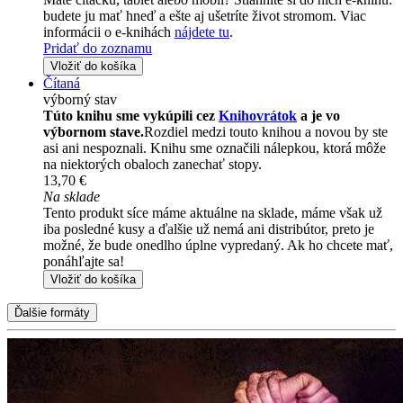
budete ju mať hneď a ešte aj ušetríte život stromom. Viac
informácii o e-knihách
nájdete tu
.
Pridať do zoznamu
Vložiť do košíka
Čítaná
výborný stav
Túto knihu sme vykúpili cez
Knihovrátok
a je vo
výbornom stave.
Rozdiel medzi touto knihou a novou by ste
asi ani nespoznali. Knihu sme označili nálepkou, ktorá môže
na niektorých obaloch zanechať stopy.
13,70 €
Na sklade
Tento produkt síce máme aktuálne na sklade, máme však už
iba posledné kusy a ďalšie už nemá ani distribútor, preto je
možné, že bude onedlho úplne vypredaný. Ak ho chcete mať,
ponáhľajte sa!
Vložiť do košíka
Ďalšie formáty