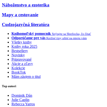
Náboženstvo a ezoterika
Mapy a cestovanie
Cudzojazyčná literatúra
Knihomoľský pomocník
Spýtajte sa Sherlocka, čo čítať
Odporúčame pre vás
Knižné tipy ušité na mieru vám
Všetky knihy
Knihy roka 2025
Bestsellery
Novinky
Pripravované
Akcie a zľavy
Kolekcie
BookTok
Mám záujem o titul
Top autori
Dominik Dán
Julie Caplin
Rebecca Yarros