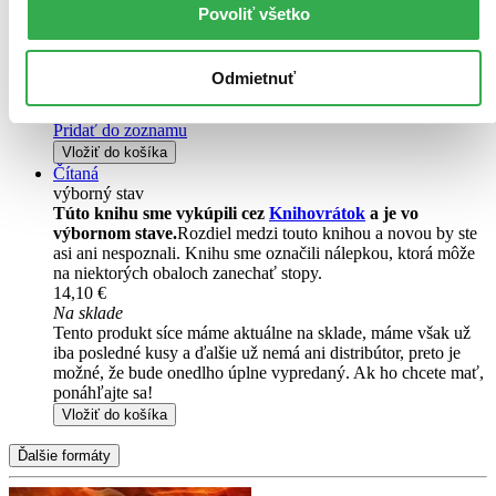
E-kniha
EPUB
MOBI
Povoliť všetko
15,51 €
Ihneď na stiahnutie
Máte čítačku, tablet alebo mobil? Stiahnite si do nich e-knihu:
Odmietnuť
budete ju mať hneď a ešte aj ušetríte život stromom. Viac
informácii o e-knihách
nájdete tu
.
Pridať do zoznamu
Vložiť do košíka
Čítaná
výborný stav
Túto knihu sme vykúpili cez
Knihovrátok
a je vo
výbornom stave.
Rozdiel medzi touto knihou a novou by ste
asi ani nespoznali. Knihu sme označili nálepkou, ktorá môže
na niektorých obaloch zanechať stopy.
14,10 €
Na sklade
Tento produkt síce máme aktuálne na sklade, máme však už
iba posledné kusy a ďalšie už nemá ani distribútor, preto je
možné, že bude onedlho úplne vypredaný. Ak ho chcete mať,
ponáhľajte sa!
Vložiť do košíka
Ďalšie formáty