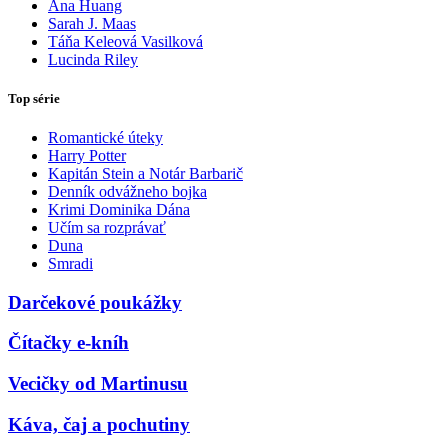
Ana Huang
Sarah J. Maas
Táňa Keleová Vasilková
Lucinda Riley
Top série
Romantické úteky
Harry Potter
Kapitán Stein a Notár Barbarič
Denník odvážneho bojka
Krimi Dominika Dána
Učím sa rozprávať
Duna
Smradi
Darčekové poukážky
Čítačky e-kníh
Vecičky od Martinusu
Káva, čaj a pochutiny