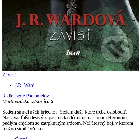
Závisť
J.R. Ward
3. diel série
Pád anjelov
Martinusáčka odporúča
5
Sedem smrteľných hriechov. Sedem duší, ktoré treba oslobodiť.
Nastáva ďalší desivý zápas medzi démonom a Jimom Heronom,
padlým anjelom so zatrpknutým srdcom. Neľútostný boj, v ktorom
možno stratiť všetko...