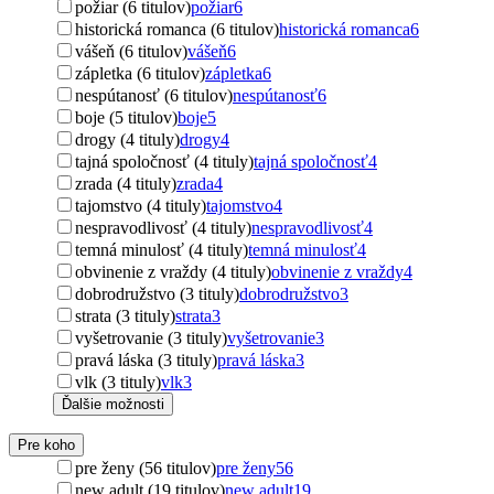
požiar (6 titulov)
požiar
6
historická romanca (6 titulov)
historická romanca
6
vášeň (6 titulov)
vášeň
6
zápletka (6 titulov)
zápletka
6
nespútanosť (6 titulov)
nespútanosť
6
boje (5 titulov)
boje
5
drogy (4 tituly)
drogy
4
tajná spoločnosť (4 tituly)
tajná spoločnosť
4
zrada (4 tituly)
zrada
4
tajomstvo (4 tituly)
tajomstvo
4
nespravodlivosť (4 tituly)
nespravodlivosť
4
temná minulosť (4 tituly)
temná minulosť
4
obvinenie z vraždy (4 tituly)
obvinenie z vraždy
4
dobrodružstvo (3 tituly)
dobrodružstvo
3
strata (3 tituly)
strata
3
vyšetrovanie (3 tituly)
vyšetrovanie
3
pravá láska (3 tituly)
pravá láska
3
vlk (3 tituly)
vlk
3
Ďalšie možnosti
Pre koho
pre ženy (56 titulov)
pre ženy
56
new adult (19 titulov)
new adult
19