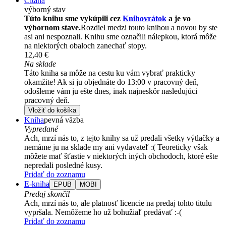
Čítaná
výborný stav
Túto knihu sme vykúpili cez
Knihovrátok
a je vo
výbornom stave.
Rozdiel medzi touto knihou a novou by ste
asi ani nespoznali. Knihu sme označili nálepkou, ktorá môže
na niektorých obaloch zanechať stopy.
12,40 €
Na sklade
Táto kniha sa môže na cestu ku vám vybrať prakticky
okamžite! Ak si ju objednáte do 13:00 v pracovný deň,
odošleme vám ju ešte dnes, inak najneskôr nasledujúci
pracovný deň.
Vložiť do košíka
Kniha
pevná väzba
Vypredané
Ach, mrzí nás to, z tejto knihy sa už predali všetky výtlačky a
nemáme ju na sklade my ani vydavateľ :( Teoreticky však
môžete mať šťastie v niektorých iných obchodoch, ktoré ešte
nepredali posledné kusy.
Pridať do zoznamu
E-kniha
EPUB
MOBI
Predaj skončil
Ach, mrzí nás to, ale platnosť licencie na predaj tohto titulu
vypršala. Nemôžeme ho už bohužiaľ predávať :-(
Pridať do zoznamu