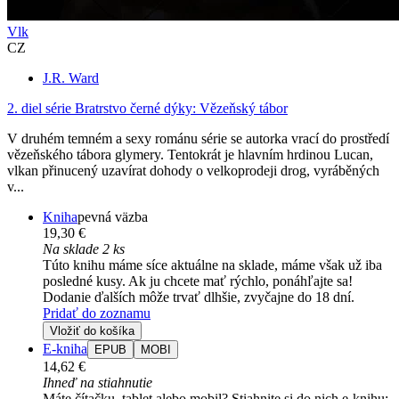
Vlk
CZ
J.R. Ward
2. diel série
Bratrstvo černé dýky: Vězeňský tábor
V druhém temném a sexy románu série se autorka vrací do prostředí
vězeňského tábora glymery. Tentokrát je hlavním hrdinou Lucan,
vlkan přinucený uzavírat dohody o velkoprodeji drog, vyráběných
v...
Kniha
pevná väzba
19,30 €
Na sklade 2 ks
Túto knihu máme síce aktuálne na sklade, máme však už iba
posledné kusy. Ak ju chcete mať rýchlo, ponáhľajte sa!
Dodanie ďalších môže trvať dlhšie, zvyčajne do 18 dní.
Pridať do zoznamu
Vložiť do košíka
E-kniha
EPUB
MOBI
14,62 €
Ihneď na stiahnutie
Máte čítačku, tablet alebo mobil? Stiahnite si do nich e-knihu: