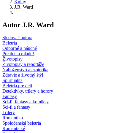
Knihy
J.R. Ward
Autor J.R. Ward
Sledovať autora
Beletria
Odborné a náučné
Pre deti a mládež
Životopisy
Životopisy a reportáže
Náboženstvo a ezoterika
Zdravie a životný štýl
Spiritualita
Beletria pre deti
Detektívky, trilery a horory
Fantasy
Sci-fi, fantasy a komiksy
Sci-fi a fantasy
Trilery
Romantika
Spoločenská beletria
Romantické