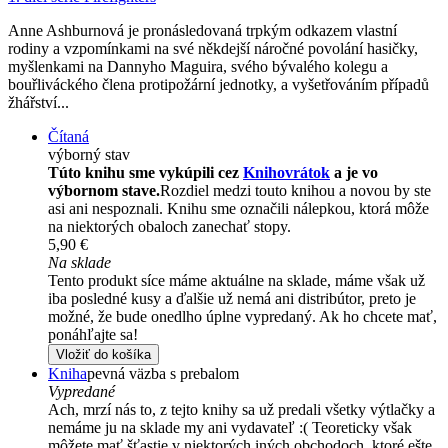
Anne Ashburnová je pronásledovaná trpkým odkazem vlastní
rodiny a vzpomínkami na své někdejší náročné povolání hasičky,
myšlenkami na Dannyho Maguira, svého bývalého kolegu a
bouřliváckého člena protipožární jednotky, a vyšetřováním případů
žhářství...
Čítaná
výborný stav
Túto knihu sme vykúpili cez
Knihovrátok
a je vo
výbornom stave.
Rozdiel medzi touto knihou a novou by ste
asi ani nespoznali. Knihu sme označili nálepkou, ktorá môže
na niektorých obaloch zanechať stopy.
5,90 €
Na sklade
Tento produkt síce máme aktuálne na sklade, máme však už
iba posledné kusy a ďalšie už nemá ani distribútor, preto je
možné, že bude onedlho úplne vypredaný. Ak ho chcete mať,
ponáhľajte sa!
Vložiť do košíka
Kniha
pevná väzba s prebalom
Vypredané
Ach, mrzí nás to, z tejto knihy sa už predali všetky výtlačky a
nemáme ju na sklade my ani vydavateľ :( Teoreticky však
môžete mať šťastie v niektorých iných obchodoch, ktoré ešte