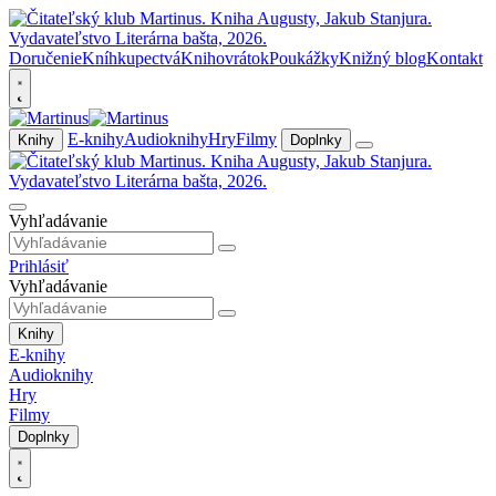
Doručenie
Kníhkupectvá
Knihovrátok
Poukážky
Knižný blog
Kontakt
E-knihy
Audioknihy
Hry
Filmy
Knihy
Doplnky
Vyhľadávanie
Prihlásiť
Vyhľadávanie
Knihy
E-knihy
Audioknihy
Hry
Filmy
Doplnky