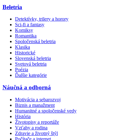
Beletria
Detektívky, trilery a horory
Sci-fi a fantasy
Komiksy
Romantika
Spoločenská beletria
Klasika
Historické
Slovenská beletria
Svetová beletria
Poézia
Ďalšie kategórie
Náučná a odborná
Motivácia a sebarozvoj
Biznis a manažment
Humanitné a spoločenské vedy
História
Životopisy a reportáže
Vzťahy a rodina
Zdravie a životný štýl
Počítače a internet