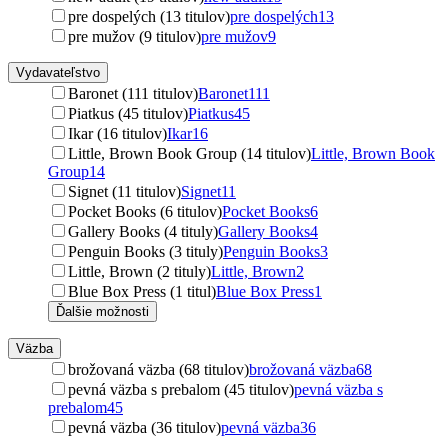
pre dospelých (13 titulov)
pre dospelých
13
pre mužov (9 titulov)
pre mužov
9
Vydavateľstvo
Baronet (111 titulov)
Baronet
111
Piatkus (45 titulov)
Piatkus
45
Ikar (16 titulov)
Ikar
16
Little, Brown Book Group (14 titulov)
Little, Brown Book
Group
14
Signet (11 titulov)
Signet
11
Pocket Books (6 titulov)
Pocket Books
6
Gallery Books (4 tituly)
Gallery Books
4
Penguin Books (3 tituly)
Penguin Books
3
Little, Brown (2 tituly)
Little, Brown
2
Blue Box Press (1 titul)
Blue Box Press
1
Ďalšie možnosti
Väzba
brožovaná väzba (68 titulov)
brožovaná väzba
68
pevná väzba s prebalom (45 titulov)
pevná väzba s
prebalom
45
pevná väzba (36 titulov)
pevná väzba
36