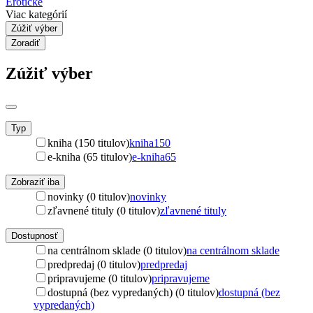
Erotické
Viac kategórií
Zúžiť výber
Zoradiť
Zúžiť výber
Typ
kniha (150 titulov)
kniha
150
e-kniha (65 titulov)
e-kniha
65
Zobraziť iba
novinky (0 titulov)
novinky
zľavnené tituly (0 titulov)
zľavnené tituly
Dostupnosť
na centrálnom sklade (0 titulov)
na centrálnom sklade
predpredaj (0 titulov)
predpredaj
pripravujeme (0 titulov)
pripravujeme
dostupná (bez vypredaných) (0 titulov)
dostupná (bez
vypredaných)