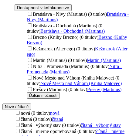
Dostupnosť v kníhkupectve
Bratislava - Nivy (Martinus) (0 titulov)
Bratislava -
Nivy (Martinus)
Bratislava - Obchodná (Martinus) (0
titulov)
Bratislava - Obchodná (Martinus)
Brezno (Knihy Brezno) (0 titulov)
Brezno (Knihy
Brezno)
Kežmarok (Alter ego) (0 titulov)
Kežmarok (Alter
ego)
Martin (Martinus) (0 titulov)
Martin (Martinus)
Nitra - Promenada (Martinus) (0 titulov)
Nitra -
Promenada (Martinus)
Nové Mesto nad Váhom (Kniha Malovec) (0
titulov)
Nové Mesto nad Váhom (Kniha Malovec)
Prešov (Martinus) (0 titulov)
Prešov (Martinus)
Ďalšie možnosti
Nové / čítané
nová (0 titulov)
nová
čítaná (0 titulov)
čítaná
čítaná - výborný stav (0 titulov)
čítaná - výborný stav
čítaná - mierne opotrebovaná (0 titulov)
čítaná - mierne