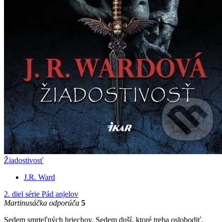
Žiadostivosť
J.R. Ward
2. diel série
Pád anjelov
Martinusáčka odporúča
5
Sedem smrteľných hriechov. Sedem duší, ktoré treba oslobodiť.