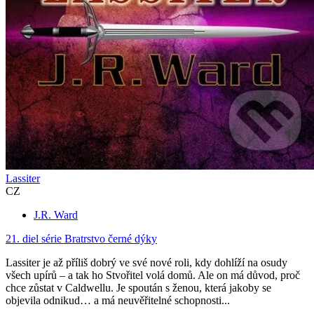
Lassiter
CZ
J.R. Ward
21. diel série
Bratrstvo černé dýky
Lassiter je až příliš dobrý ve své nové roli, kdy dohlíží na osudy
všech upírů – a tak ho Stvořitel volá domů. Ale on má důvod, proč
chce zůstat v Caldwellu. Je spoután s ženou, která jakoby se
objevila odnikud… a má neuvěřitelné schopnosti...