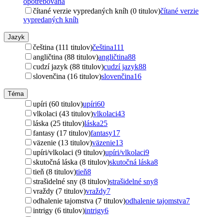
opotrebovaná
čítané verzie vypredaných kníh (0 titulov)
čítané verzie
vypredaných kníh
Jazyk
čeština (111 titulov)
čeština
111
angličtina (88 titulov)
angličtina
88
cudzí jazyk (88 titulov)
cudzí jazyk
88
slovenčina (16 titulov)
slovenčina
16
Téma
upíri (60 titulov)
upíri
60
vlkolaci (43 titulov)
vlkolaci
43
láska (25 titulov)
láska
25
fantasy (17 titulov)
fantasy
17
väzenie (13 titulov)
väzenie
13
upíri/vlkolaci (9 titulov)
upíri/vlkolaci
9
skutočná láska (8 titulov)
skutočná láska
8
tieň (8 titulov)
tieň
8
strašidelné sny (8 titulov)
strašidelné sny
8
vraždy (7 titulov)
vraždy
7
odhalenie tajomstva (7 titulov)
odhalenie tajomstva
7
intrigy (6 titulov)
intrigy
6