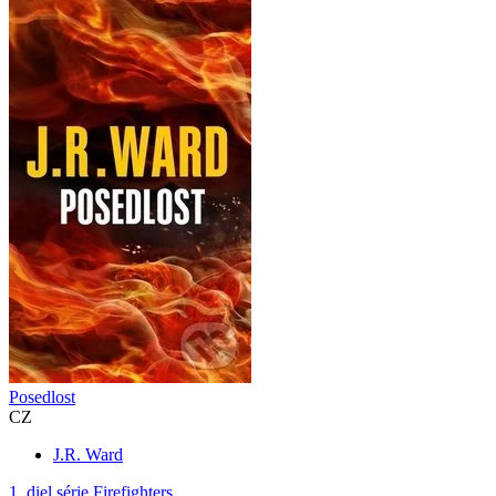
Posedlost
CZ
J.R. Ward
1. diel série
Firefighters