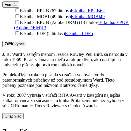
Formát
E-kniha: EPUB (62 titulov)
E-kniha: EPUB
62
E-kniha: MOBI (49 titulov)
E-kniha: MOBI
49
E-kniha: EPUB (Adobe DRM) (13 titulov)
E-kniha: EPUB
(Adobe DRM)
13
E-kniha: PDF (5 titulov)
E-kniha: PDF
5
Zúžiť výber
J. R. Ward vlastným menom Jessica Rowley Pell Bird, sa narodila v
roku 1969. Písať začína ako dieťa a rok predtým, ako nastúpi na
univerzitu píše svoju prvú romantickú novelu.
Po niekoľkých rokoch písania sa začína venovať tvorbe
paranormálnych príbehov už pod pseudonymom Ward. Tieto
príbehy poznáme pod názvom Bratrstvo černé dýky.
V roku 2007 vyhrala v súťaži RITA Award v kategórii najlepšia
kátka romanca zo súčasnosti a kniha Probuzený milenec vyhrala v
súťaži Romantic Times Reviewer s Choice Awards.
Čítať viac