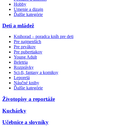
Hobby
Umenie a dizajn
Ďalšie kategórie
Deti a mládež
Knihorad – poradca kníh pre deti
Pre najmenších
Pre prvákov
Pre pubertiakov
Young Adult
Beletria
Rozprávky
Sci-fi, fantasy a komiksy
Leporelá
Náučné knihy
Ďalšie kategórie
Životopisy a reportáže
Kuchárky
Učebnice a slovníky