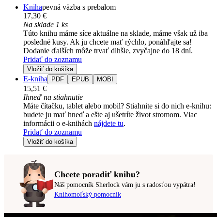
Kniha
pevná väzba s prebalom
17,30 €
Na sklade 1 ks
Túto knihu máme síce aktuálne na sklade, máme však už iba
posledné kusy. Ak ju chcete mať rýchlo, ponáhľajte sa!
Dodanie ďalších môže trvať dlhšie, zvyčajne do 18 dní.
Pridať do zoznamu
Vložiť do košíka
E-kniha
PDF
EPUB
MOBI
15,51 €
Ihneď na stiahnutie
Máte čítačku, tablet alebo mobil? Stiahnite si do nich e-knihu:
budete ju mať hneď a ešte aj ušetríte život stromom. Viac
informácii o e-knihách
nájdete tu
.
Pridať do zoznamu
Vložiť do košíka
Chcete poradiť knihu?
Náš pomocník Sherlock vám ju s radosťou vypátra!
Knihomoľský pomocník