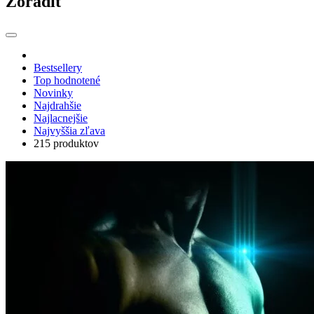
Zoradiť
Bestsellery
Top hodnotené
Novinky
Najdrahšie
Najlacnejšie
Najvyššia zľava
215 produktov