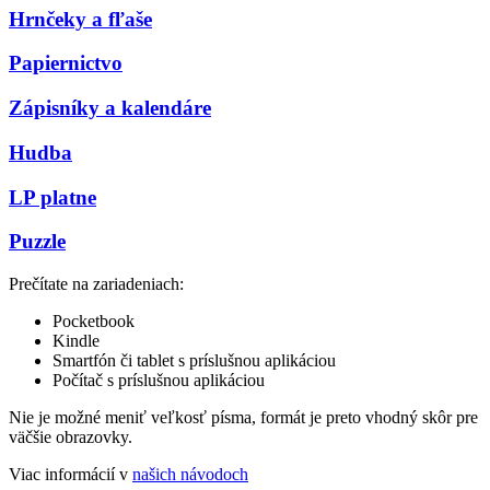
Hrnčeky a fľaše
Papiernictvo
Zápisníky a kalendáre
Hudba
LP platne
Puzzle
Prečítate na zariadeniach:
Pocketbook
Kindle
Smartfón či tablet s príslušnou aplikáciou
Počítač s príslušnou aplikáciou
Nie je možné meniť veľkosť písma, formát je preto vhodný skôr pre
väčšie obrazovky.
Viac informácií v
našich návodoch