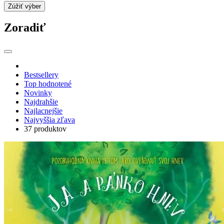
Zúžiť výber
Zoradiť
Bestsellery
Top hodnotené
Novinky
Najdrahšie
Najlacnejšie
Najvyššia zľava
37 produktov