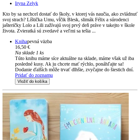
Iryna Zelyk
Kto by sa nechcel dostať do školy, v ktorej vás naučia, ako zvládnuť
svoj strach? Líštička Umu, vĺčik Blesk, slimák Félix a súrodenci
jašteričky Lolo a Lili zažívajú svoj prvý deň práve v takejto v škole
života. Zvieratká sú zvedavé a veľmi sa tešia ...
Kniha
pevná väzba
16,50 €
Na sklade 1 ks
Túto knihu máme síce aktuálne na sklade, máme však už iba
posledné kusy. Ak ju chcete mať rýchlo, ponáhľajte sa!
Dodanie ďalších môže trvať dlhšie, zvyčajne do šiestich dní.
Pridať do zoznamu
Vložiť do košíka