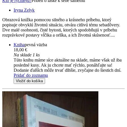
Kto je rýchlejší?
Príbeh o láske k sebe samému
Iryna Zelyk
Obrazová knižka pomocou silného a krásneho príbehu, ktorý
popisuje obvyklú životnú situáciu, otvára citlivú tému sebadôvery.
Dve malé osobnosti, čisté bytosti, ktorých spodobňujú v príbehu
rozprávkové postavy vĺčika a orlíka, a ich životná skúsenosť....
Kniha
pevná väzba
18,00 €
Na sklade 1 ks
Túto knihu máme síce aktuálne na sklade, máme však už iba
posledné kusy. Ak ju chcete mať rýchlo, ponáhľajte sa!
Dodanie ďalších môže trvať dlhšie, zvyčajne do šiestich dní.
Pridať do zoznamu
Vložiť do košíka