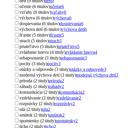
deti (9 titulov)
deti
9
učenie (6 titulov)
učenie
6
vzťahy (6 titulov)
vzťahy
6
výchova (6 titulov)
výchova
6
dospievania (6 titulov)
dospievania
6
výchova detí (6 titulov)
výchova detí
6
šťastie (5 titulov)
šťastie
5
strach (5 titulov)
strach
5
priateľstvo (5 titulov)
priateľstvo
5
zvládanie hnevu (4 tituly)
zvládanie hnevu
4
sebapoznanie (3 tituly)
sebapoznanie
3
pocity (3 tituly)
pocity
3
otázky a odpovede (3 tituly)
otázky a odpovede
3
moderná výchova detí (3 tituly)
moderná výchova detí
3
príroda (2 tituly)
príroda
2
záhady (2 tituly)
záhady
2
komunikácia (2 tituly)
komunikácia
2
vzdelávanie (2 tituly)
vzdelávanie
2
rozprávky (2 tituly)
rozprávky
2
sila (2 tituly)
sila
2
smútok (2 tituly)
smútok
2
spomienky (2 tituly)
spomienky
2
ticho (2 tituly)
ticho
2