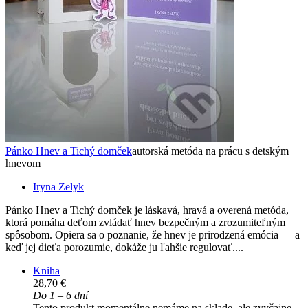
Pánko Hnev a Tichý domček
autorská metóda na prácu s detským
hnevom
Iryna Zelyk
Pánko Hnev a Tichý domček je láskavá, hravá a overená metóda,
ktorá pomáha deťom zvládať hnev bezpečným a zrozumiteľným
spôsobom. Opiera sa o poznanie, že hnev je prirodzená emócia — a
keď jej dieťa porozumie, dokáže ju ľahšie regulovať....
Kniha
28,70 €
Do 1 – 6 dní
Tento produkt momentálne nemáme na sklade, ale zvyčajne