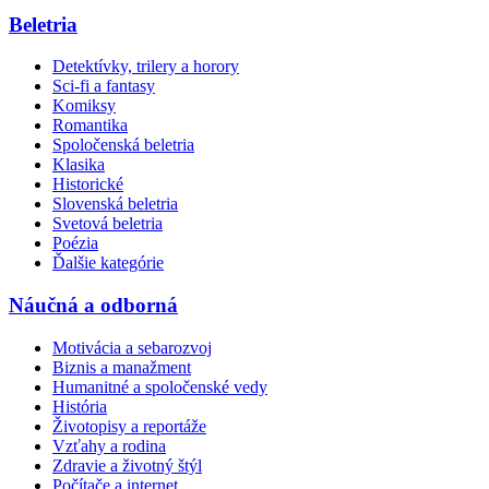
Beletria
Detektívky, trilery a horory
Sci-fi a fantasy
Komiksy
Romantika
Spoločenská beletria
Klasika
Historické
Slovenská beletria
Svetová beletria
Poézia
Ďalšie kategórie
Náučná a odborná
Motivácia a sebarozvoj
Biznis a manažment
Humanitné a spoločenské vedy
História
Životopisy a reportáže
Vzťahy a rodina
Zdravie a životný štýl
Počítače a internet