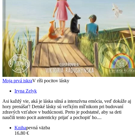
Moja prvá iskra
V ríši pocitov lásky
Iryna Zelyk
Asi každý vie, aká je láska silná a intenzívna emócia, veď dokáže aj
hory prenášať! Detské lásky sú veľkým míľnikom pri budovaní
zdravých vzťahov v budúcnosti. Preto je podstatné, aby sa deti
naučili tento pocit autenticky prijať a pochopiť ho....
Kniha
pevná väzba
16,80 €