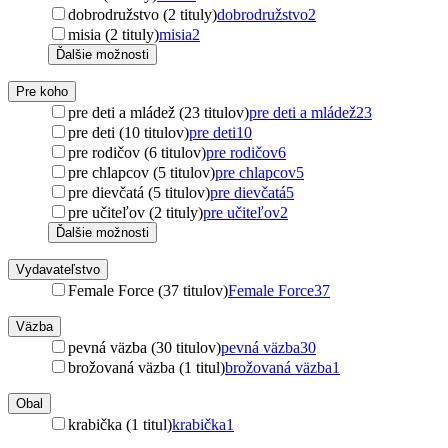
dobrodružstvo (2 tituly)
dobrodružstvo
2
misia (2 tituly)
misia
2
Ďalšie možnosti
Pre koho
pre deti a mládež (23 titulov)
pre deti a mládež
23
pre deti (10 titulov)
pre deti
10
pre rodičov (6 titulov)
pre rodičov
6
pre chlapcov (5 titulov)
pre chlapcov
5
pre dievčatá (5 titulov)
pre dievčatá
5
pre učiteľov (2 tituly)
pre učiteľov
2
Ďalšie možnosti
Vydavateľstvo
Female Force (37 titulov)
Female Force
37
Väzba
pevná väzba (30 titulov)
pevná väzba
30
brožovaná väzba (1 titul)
brožovaná väzba
1
Obal
krabička (1 titul)
krabička
1