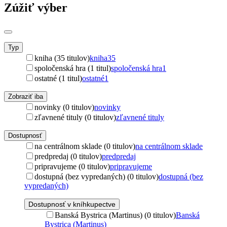
Zúžiť výber
Typ
kniha (35 titulov)
kniha
35
spoločenská hra (1 titul)
spoločenská hra
1
ostatné (1 titul)
ostatné
1
Zobraziť iba
novinky (0 titulov)
novinky
zľavnené tituly (0 titulov)
zľavnené tituly
Dostupnosť
na centrálnom sklade (0 titulov)
na centrálnom sklade
predpredaj (0 titulov)
predpredaj
pripravujeme (0 titulov)
pripravujeme
dostupná (bez vypredaných) (0 titulov)
dostupná (bez
vypredaných)
Dostupnosť v kníhkupectve
Banská Bystrica (Martinus) (0 titulov)
Banská
Bystrica (Martinus)