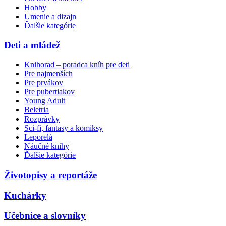
Hobby
Umenie a dizajn
Ďalšie kategórie
Deti a mládež
Knihorad – poradca kníh pre deti
Pre najmenších
Pre prvákov
Pre pubertiakov
Young Adult
Beletria
Rozprávky
Sci-fi, fantasy a komiksy
Leporelá
Náučné knihy
Ďalšie kategórie
Životopisy a reportáže
Kuchárky
Učebnice a slovníky