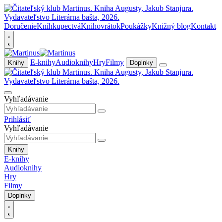
Doručenie
Kníhkupectvá
Knihovrátok
Poukážky
Knižný blog
Kontakt
E-knihy
Audioknihy
Hry
Filmy
Knihy
Doplnky
Vyhľadávanie
Prihlásiť
Vyhľadávanie
Knihy
E-knihy
Audioknihy
Hry
Filmy
Doplnky