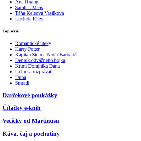
Ana Huang
Sarah J. Maas
Táňa Keleová Vasilková
Lucinda Riley
Top série
Romantické úteky
Harry Potter
Kapitán Stein a Notár Barbarič
Denník odvážneho bojka
Krimi Dominika Dána
Učím sa rozprávať
Duna
Smradi
Darčekové poukážky
Čítačky e-kníh
Vecičky od Martinusu
Káva, čaj a pochutiny