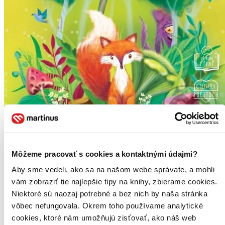
Ja a pánko Hnev
Pozoruhodná kniha o tom, ako ovládnuť svoj hnev
Môžeme pracovať s cookies a kontaktnými údajmi?
Iryna Zelyk
Aby sme vedeli, ako sa na našom webe správate, a mohli
vám zobraziť tie najlepšie tipy na knihy, zbierame cookies.
Kniha rozpráva príbeh líštičky Umu, ktorá nám prezradí niečo zo
svojho jedinečného života. Umu dokáže cítiť, ľúbiť, radovať sa aj
Niektoré sú naozaj potrebné a bez nich by naša stránka
smútiť, smiať sa, ba i plakať. A často sa aj hnevá. Jednoducho sa
vôbec nefungovala. Okrem toho používame analytické
zlostí, keď musí napríklad vyhovieť rodičom alebo...
cookies, ktoré nám umožňujú zisťovať, ako náš web