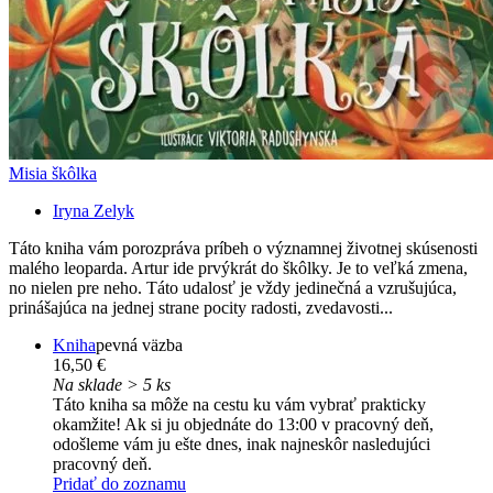
Misia škôlka
Iryna Zelyk
Táto kniha vám porozpráva príbeh o významnej životnej skúsenosti
malého leoparda. Artur ide prvýkrát do škôlky. Je to veľká zmena,
no nielen pre neho. Táto udalosť je vždy jedinečná a vzrušujúca,
prinášajúca na jednej strane pocity radosti, zvedavosti...
Kniha
pevná väzba
16,50 €
Na sklade > 5 ks
Táto kniha sa môže na cestu ku vám vybrať prakticky
okamžite! Ak si ju objednáte do 13:00 v pracovný deň,
odošleme vám ju ešte dnes, inak najneskôr nasledujúci
pracovný deň.
Pridať do zoznamu