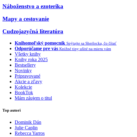
Náboženstvo a ezoterika
Mapy a cestovanie
Cudzojazyčná literatúra
Knihomoľský pomocník
Spýtajte sa Sherlocka, čo čítať
Odporúčame pre vás
Knižné tipy ušité na mieru vám
Všetky knihy
Knihy roka 2025
Bestsellery
Novinky
Pripravované
Akcie a zľavy
Kolekcie
BookTok
Mám záujem o titul
Top autori
Dominik Dán
Julie Caplin
Rebecca Yarros