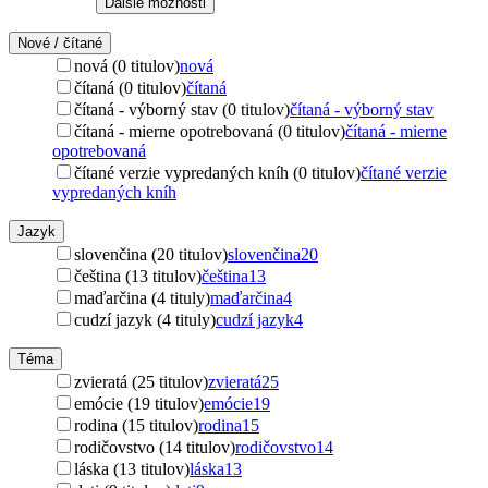
Ďalšie možnosti
Nové / čítané
nová (0 titulov)
nová
čítaná (0 titulov)
čítaná
čítaná - výborný stav (0 titulov)
čítaná - výborný stav
čítaná - mierne opotrebovaná (0 titulov)
čítaná - mierne
opotrebovaná
čítané verzie vypredaných kníh (0 titulov)
čítané verzie
vypredaných kníh
Jazyk
slovenčina (20 titulov)
slovenčina
20
čeština (13 titulov)
čeština
13
maďarčina (4 tituly)
maďarčina
4
cudzí jazyk (4 tituly)
cudzí jazyk
4
Téma
zvieratá (25 titulov)
zvieratá
25
emócie (19 titulov)
emócie
19
rodina (15 titulov)
rodina
15
rodičovstvo (14 titulov)
rodičovstvo
14
láska (13 titulov)
láska
13