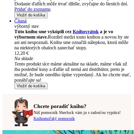
Dodanie ďalších môže trvať dlhšie, zvyčajne do šiestich dní.
Pridať do zoznamu
Vložiť do košíka
Čítaná
výborný stav
Túto knihu sme vykúpili cez
Knihovrátok
a je vo
výbornom stave.
Rozdiel medzi touto knihou a novou by ste
asi ani nespoznali. Knihu sme označili nálepkou, ktorá môže
na niektorých obaloch zanechať stopy.
12,20 €
Na sklade
Tento produkt síce máme aktuálne na sklade, máme však už
iba posledné kusy a ďalšie už nemá ani distribútor, preto je
možné, že bude onedlho úplne vypredaný. Ak ho chcete mať,
ponáhľajte sa!
Vložiť do košíka
Chcete poradiť knihu?
Náš pomocník Sherlock vám ju s radosťou vypátra!
Knihomoľský pomocník