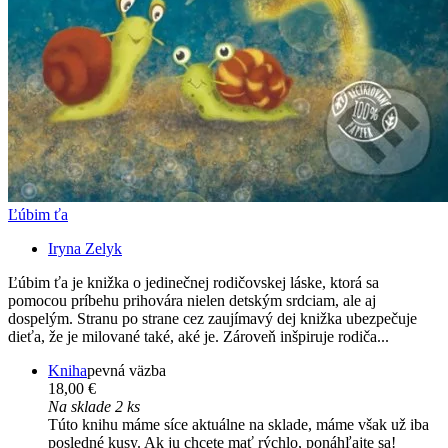
Ľúbim ťa
Iryna Zelyk
Ľúbim ťa je knižka o jedinečnej rodičovskej láske, ktorá sa
pomocou príbehu prihovára nielen detským srdciam, ale aj
dospelým. Stranu po strane cez zaujímavý dej knižka ubezpečuje
dieťa, že je milované také, aké je. Zároveň inšpiruje rodiča...
Kniha
pevná väzba
18,00 €
Na sklade 2 ks
Túto knihu máme síce aktuálne na sklade, máme však už iba
posledné kusy. Ak ju chcete mať rýchlo, ponáhľajte sa!