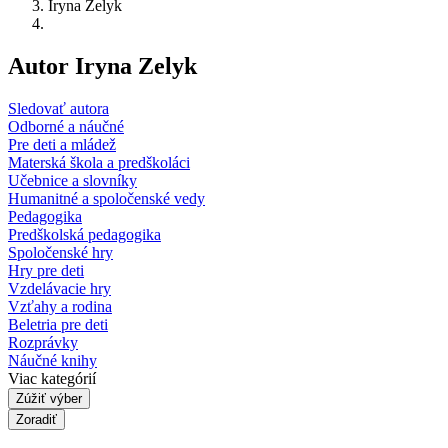
Iryna Zelyk
Autor Iryna Zelyk
Sledovať autora
Odborné a náučné
Pre deti a mládež
Materská škola a predškoláci
Učebnice a slovníky
Humanitné a spoločenské vedy
Pedagogika
Predškolská pedagogika
Spoločenské hry
Hry pre deti
Vzdelávacie hry
Vzťahy a rodina
Beletria pre deti
Rozprávky
Náučné knihy
Viac kategórií
Zúžiť výber
Zoradiť