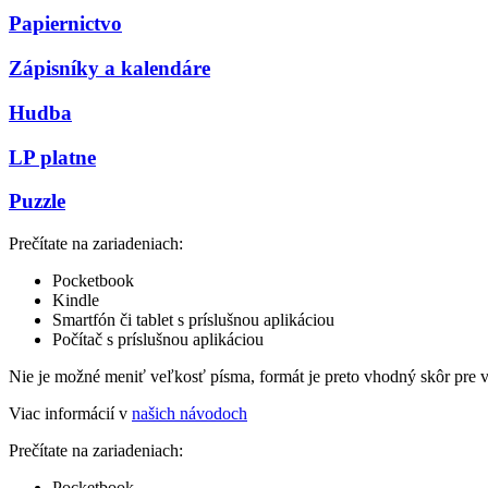
Papiernictvo
Zápisníky a kalendáre
Hudba
LP platne
Puzzle
Prečítate na zariadeniach:
Pocketbook
Kindle
Smartfón či tablet s príslušnou aplikáciou
Počítač s príslušnou aplikáciou
Nie je možné meniť veľkosť písma, formát je preto vhodný skôr pre 
Viac informácií v
našich návodoch
Prečítate na zariadeniach:
Pocketbook