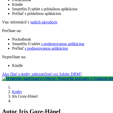
Kindle
Smartfón či tablet s príslušnou aplikáciou
Počítač s príslušnou aplikáciou
Viac informácií v
našich návodoch
Prečítate na:
Pocketbook
Smartfón či tablet
s podporovanou aplikáciou
Počítač
s podporovanou aplikáciou
Neprečítate na:
Kindle
Ako čítať e-knihy zabezpečené cez Adobe DRM?
Knihy
Iris Goze-Hänel
Autor Iris Goze-Hänel