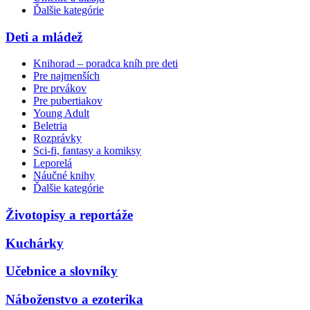
Ďalšie kategórie
Deti a mládež
Knihorad – poradca kníh pre deti
Pre najmenších
Pre prvákov
Pre pubertiakov
Young Adult
Beletria
Rozprávky
Sci-fi, fantasy a komiksy
Leporelá
Náučné knihy
Ďalšie kategórie
Životopisy a reportáže
Kuchárky
Učebnice a slovníky
Náboženstvo a ezoterika