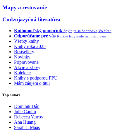
Mapy a cestovanie
Cudzojazyčná literatúra
Knihomoľský pomocník
Spýtajte sa Sherlocka, čo čítať
Odporúčame pre vás
Knižné tipy ušité na mieru vám
Všetky knihy
Knihy roka 2025
Bestsellery
Novinky
Pripravované
Akcie a zľavy
Kolekcie
Knihy s podporou FPU
Mám záujem o titul
Top autori
Dominik Dán
Julie Caplin
Rebecca Yarros
Ana Huang
Sarah J. Maas