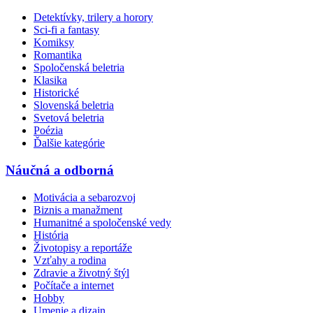
Detektívky, trilery a horory
Sci-fi a fantasy
Komiksy
Romantika
Spoločenská beletria
Klasika
Historické
Slovenská beletria
Svetová beletria
Poézia
Ďalšie kategórie
Náučná a odborná
Motivácia a sebarozvoj
Biznis a manažment
Humanitné a spoločenské vedy
História
Životopisy a reportáže
Vzťahy a rodina
Zdravie a životný štýl
Počítače a internet
Hobby
Umenie a dizajn