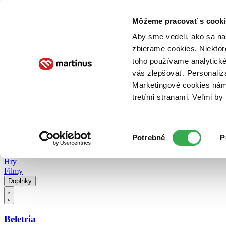
Doručenie
Kníhkupectvá
Knihovrátok
Poukážky
Knižný blog
Kontakt
Môžeme pracovať s cooki
Aby sme vedeli, ako sa na 
zbierame cookies. Niektor
E-knihy
Audioknihy
Hry
Filmy
Knihy
Doplnky
toho používame analytické
vás zlepšovať. Personaliz
Vyhľadávanie
Marketingové cookies nám 
tretími stranami. Veľmi b
Prihlásiť
Vyhľadávanie
Výber
Knihy
Potrebné
P
súhlasu
E-knihy
Audioknihy
Hry
Filmy
Doplnky
Beletria