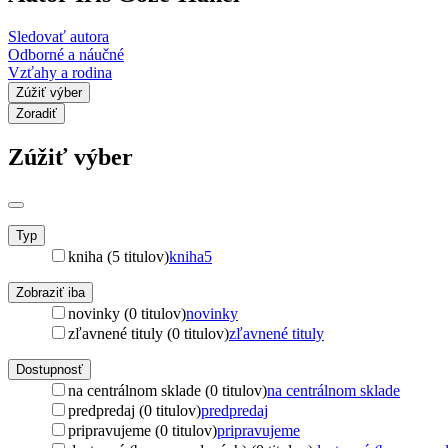
Sledovať autora
Odborné a náučné
Vzťahy a rodina
Zúžiť výber
Zoradiť
Zúžiť výber
Typ
kniha (5 titulov)
kniha
5
Zobraziť iba
novinky (0 titulov)
novinky
zľavnené tituly (0 titulov)
zľavnené tituly
Dostupnosť
na centrálnom sklade (0 titulov)
na centrálnom sklade
predpredaj (0 titulov)
predpredaj
pripravujeme (0 titulov)
pripravujeme