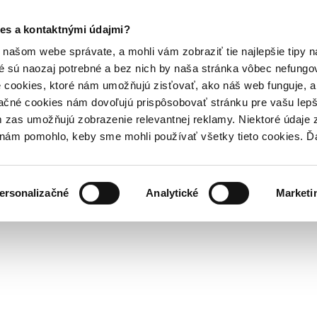
es a kontaktnými údajmi?
našom webe správate, a mohli vám zobraziť tie najlepšie tipy n
é sú naozaj potrebné a bez nich by naša stránka vôbec nefung
 cookies, ktoré nám umožňujú zisťovať, ako náš web funguje, a 
ačné cookies nám dovoľujú prispôsobovať stránku pre vašu lepši
zas umožňujú zobrazenie relevantnej reklamy. Niektoré údaje z
y nám pomohlo, keby sme mohli používať všetky tieto cookies. 
ersonalizačné
Analytické
Marketi