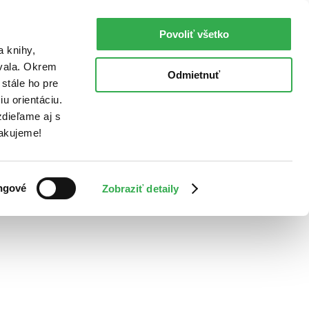
Povoliť všetko
a knihy,
ovala. Okrem
Odmietnuť
stále ho pre
u orientáciu.
dieľame aj s
Ďakujeme!
ngové
Zobraziť detaily