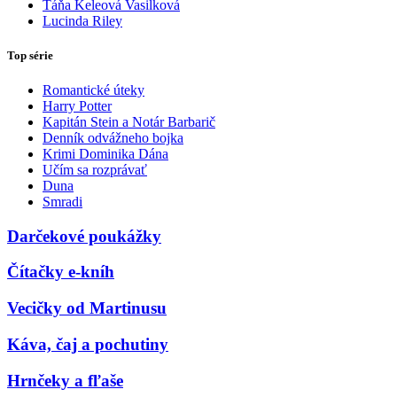
Táňa Keleová Vasilková
Lucinda Riley
Top série
Romantické úteky
Harry Potter
Kapitán Stein a Notár Barbarič
Denník odvážneho bojka
Krimi Dominika Dána
Učím sa rozprávať
Duna
Smradi
Darčekové poukážky
Čítačky e-kníh
Vecičky od Martinusu
Káva, čaj a pochutiny
Hrnčeky a fľaše