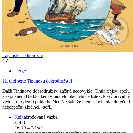
Tajemství Jednorožce
CZ
Hergé
11. diel série
Tintinova dobrodružství
Další Tintinovo dobrodružství začíná neobvykle: Tintin objeví spolu
s kapitánem Haddockem v modelu plachetnice lístek, který očividně
vede k ukrytému pokladu. Netuší však, že o existenci pokladu vědí i
nebezpeční zločinci, kteří...
Kniha
brožovaná väzba
8,50 €
Do 13 – 18 dní