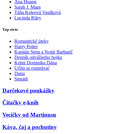
Ana Huang
Sarah J. Maas
Táňa Keleová Vasilková
Lucinda Riley
Top série
Romantické úteky
Harry Potter
Kapitán Stein a Notár Barbarič
Denník odvážneho bojka
Krimi Dominika Dána
Učím sa rozprávať
Duna
Smradi
Darčekové poukážky
Čítačky e-kníh
Vecičky od Martinusu
Káva, čaj a pochutiny