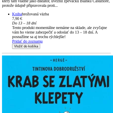
který tam vládne jako diktátor, uvěznil zpěvačku Bianku Castafiore,
protože údajně připravovala proti...
Kniha
brožovaná väzba
7,90 €
Do 13 – 18 dní
Tento produkt momentálne nemáme na sklade, ale zvyčajne
vám ho vieme zabezpečiť a odoslať do 13 – 18 dní. A
posnažíme sa aj trochu rýchlejšie!
Pridať do zoznamu
Vložiť do košíka