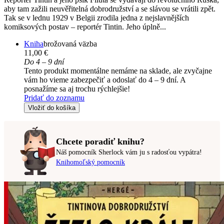
aby tam zažili neuvěřitelná dobrodružství a se slávou se vrátili zpět.
Tak se v lednu 1929 v Belgii zrodila jedna z nejslavnějších
komiksových postav – reportér Tintin. Jeho úplně...
Kniha
brožovaná väzba
11,00 €
Do 4 – 9 dní
Tento produkt momentálne nemáme na sklade, ale zvyčajne
vám ho vieme zabezpečiť a odoslať do 4 – 9 dní. A
posnažíme sa aj trochu rýchlejšie!
Pridať do zoznamu
Vložiť do košíka
Chcete poradiť knihu?
Náš pomocník Sherlock vám ju s radosťou vypátra!
Knihomoľský pomocník