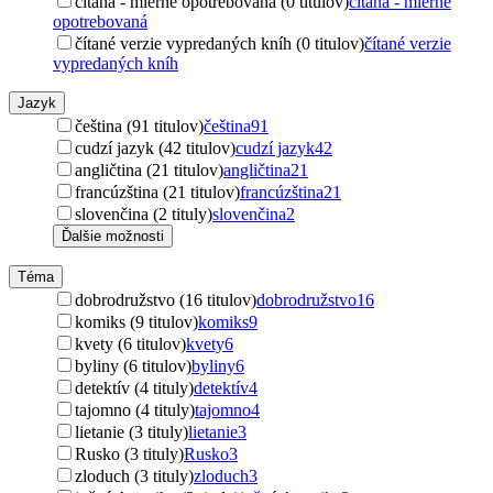
čítaná - mierne opotrebovaná (0 titulov)
čítaná - mierne
opotrebovaná
čítané verzie vypredaných kníh (0 titulov)
čítané verzie
vypredaných kníh
Jazyk
čeština (91 titulov)
čeština
91
cudzí jazyk (42 titulov)
cudzí jazyk
42
angličtina (21 titulov)
angličtina
21
francúzština (21 titulov)
francúzština
21
slovenčina (2 tituly)
slovenčina
2
Ďalšie možnosti
Téma
dobrodružstvo (16 titulov)
dobrodružstvo
16
komiks (9 titulov)
komiks
9
kvety (6 titulov)
kvety
6
byliny (6 titulov)
byliny
6
detektív (4 tituly)
detektív
4
tajomno (4 tituly)
tajomno
4
lietanie (3 tituly)
lietanie
3
Rusko (3 tituly)
Rusko
3
zloduch (3 tituly)
zloduch
3