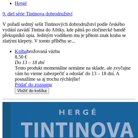
Hergé
9. diel série
Tintinova dobrodružství
V pořadí sedmý sešit Tintinových dobrodružství podle českého
vydání zavádí Tintina do Afriky, kde pátrá po zločinecké bandě
překupníků opia. Jediným vodítkem mu je přitom znak kraba se
zlatými klepety. V tomto příběhu se...
Kniha
brožovaná väzba
8,50 €
Do 13 – 18 dní
Tento produkt momentálne nemáme na sklade, ale zvyčajne
vám ho vieme zabezpečiť a odoslať do 13 – 18 dní. A
posnažíme sa aj trochu rýchlejšie!
Pridať do zoznamu
Vložiť do košíka