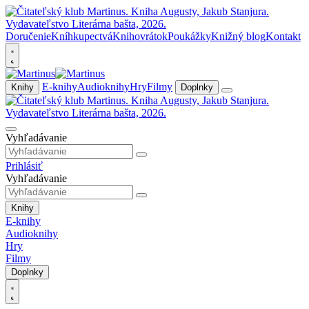
Doručenie
Kníhkupectvá
Knihovrátok
Poukážky
Knižný blog
Kontakt
E-knihy
Audioknihy
Hry
Filmy
Knihy
Doplnky
Vyhľadávanie
Prihlásiť
Vyhľadávanie
Knihy
E-knihy
Audioknihy
Hry
Filmy
Doplnky