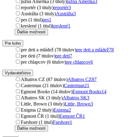
južná Amerika (3 tituly)
južná Amerika
3
reportér (3 tituly)
reportér
3
Austrália (3 tituly)
Austrália
3
pes (1 titul)
pes
1
kreslené (1 titul)
kreslené
1
Ďalšie možnosti
Pre koho
pre deti a mládež (78 titulov)
pre deti a mládež
78
pre deti (7 titulov)
pre deti
7
pre chlapcov (6 titulov)
pre chlapcov
6
Vydavateľstvo
Albatros CZ (87 titulov)
Albatros CZ
87
Casterman (21 titulov)
Casterman
21
Egmont Books (14 titulov)
Egmont Books
14
Albatros SK (3 tituly)
Albatros SK
3
Little, Brown (3 tituly)
Little, Brown
3
Enigma (2 tituly)
Enigma
2
Egmont ČR (1 titul)
Egmont ČR
1
Farshore (1 titul)
Farshore
1
Ďalšie možnosti