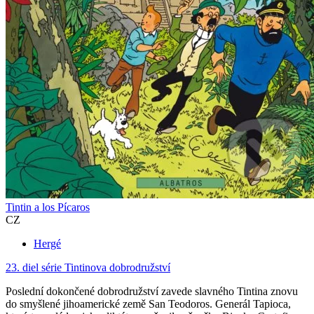
Tintin a los Pícaros
CZ
Hergé
23. diel série
Tintinova dobrodružství
Poslední dokončené dobrodružství zavede slavného Tintina znovu
do smyšlené jihoamerické země San Teodoros. Generál Tapioca,