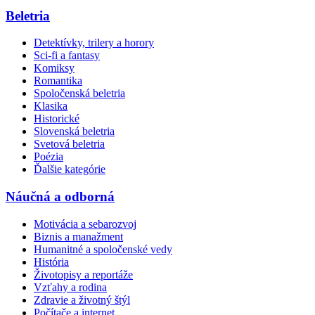
Beletria
Detektívky, trilery a horory
Sci-fi a fantasy
Komiksy
Romantika
Spoločenská beletria
Klasika
Historické
Slovenská beletria
Svetová beletria
Poézia
Ďalšie kategórie
Náučná a odborná
Motivácia a sebarozvoj
Biznis a manažment
Humanitné a spoločenské vedy
História
Životopisy a reportáže
Vzťahy a rodina
Zdravie a životný štýl
Počítače a internet