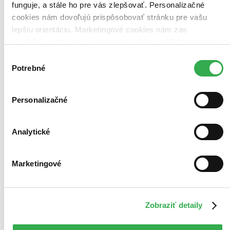
Vložiť do košíka
funguje, a stále ho pre vás zlepšovať. Personalizačné
cookies nám dovoľujú prispôsobovať stránku pre vašu
lepšiu orientáciu. Marketingové cookies nám zas
umožňujú zobrazenie relevantnej reklamy. Niektoré údaje
zdieľame aj s tretími stranami. Veľmi by nám pomohlo,
Výber
keby sme mohli používať všetky tieto cookies. Ďakujeme!
Potrebné
súhlasu
Personalizačné
Analytické
Marketingové
Zobraziť detaily