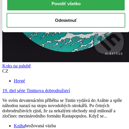
Povoliť všetko
Odmietnuť
Koks na palubě
CZ
Hergé
19. diel série
Tintinova dobrodružství
Ve svém devatenáctém příběhu se Tintin vydává do Arábie a spíše
náhodou narazí na stopu novodobých otrokářů. Po četných
dobrodružstvích zjistí, že za nekalými obchody stojí milionář a
zločinec mezinárodního formátu Rastapopulos. Když se...
Kniha
brožovaná väzba