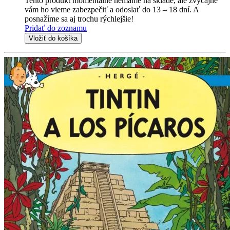
Tento produkt momentálne nemáme na sklade, ale zvyčajne
vám ho vieme zabezpečiť a odoslať do 13 – 18 dní. A
posnažíme sa aj trochu rýchlejšie!
Pridať do zoznamu
Vložiť do košíka