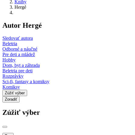
Knihy
Hergé
Autor Hergé
Sledovať autora
Beletria
Odborné a náučné
Pre deti a mládež
Hobby
Dom, byt a záhrada
Beletria pre deti
Rozprávky
Sci-fi, fantasy a komiksy
Komiksy
Zúžiť výber
Zoradiť
Zúžiť výber