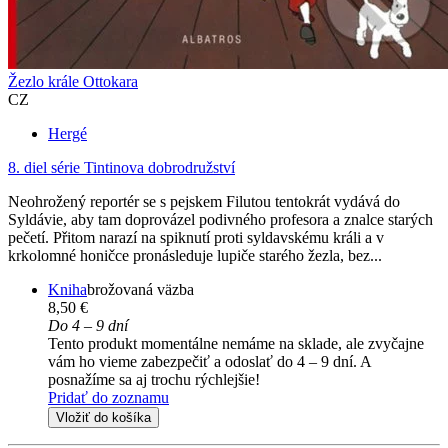
Žezlo krále Ottokara
CZ
Hergé
8. diel série
Tintinova dobrodružství
Neohrožený reportér se s pejskem Filutou tentokrát vydává do
Syldávie, aby tam doprovázel podivného profesora a znalce starých
pečetí. Přitom narazí na spiknutí proti syldavskému králi a v
krkolomné honičce pronásleduje lupiče starého žezla, bez...
Kniha
brožovaná väzba
8,50 €
Do 4 – 9 dní
Tento produkt momentálne nemáme na sklade, ale zvyčajne
vám ho vieme zabezpečiť a odoslať do 4 – 9 dní. A
posnažíme sa aj trochu rýchlejšie!
Pridať do zoznamu
Vložiť do košíka