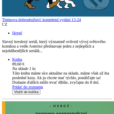
Tintinova dobrodružství: kompletní vydání 13-24
CZ
Hergé
Slavný kreslený seriál, který významně ovlivnil vývoj světového
komiksu a vedle Asterixe představuje jeden z nejlepších a
nejoblíbenějších seriálů...
Kniha
89,60 €
Na sklade 1 ks
Túto knihu máme síce aktuálne na sklade, máme však už iba
posledné kusy. Ak ju chcete mať rýchlo, ponáhľajte sa!
Dodanie ďalších môže trvať dlhšie, zvyčajne do 8 dní.
Pridať do zoznamu
Vložiť do košíka