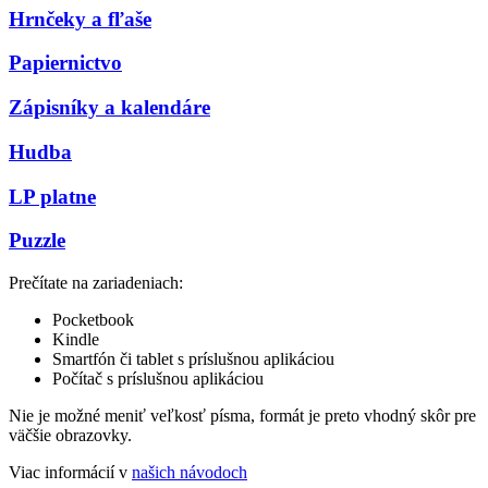
Hrnčeky a fľaše
Papiernictvo
Zápisníky a kalendáre
Hudba
LP platne
Puzzle
Prečítate na zariadeniach:
Pocketbook
Kindle
Smartfón či tablet s príslušnou aplikáciou
Počítač s príslušnou aplikáciou
Nie je možné meniť veľkosť písma, formát je preto vhodný skôr pre
väčšie obrazovky.
Viac informácií v
našich návodoch