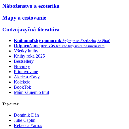
Náboženstvo a ezoterika
Mapy a cestovanie
Cudzojazyčná literatúra
Knihomoľský pomocník
Spýtajte sa Sherlocka, čo čítať
Odporúčame pre vás
Knižné tipy ušité na mieru vám
Všetky knihy
Knihy roka 2025
Bestsellery
Novinky
Pripravované
Akcie a zľavy
Kolekcie
BookTok
Mám záujem o titul
Top autori
Dominik Dán
Julie Caplin
Rebecca Yarros