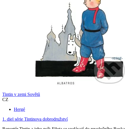
Tintin v zemi Sovětů
CZ
Hergé
1. diel série
Tintinova dobrodružství
Reportér Tintin a jeho psík Filuta se vydávají do revolučního Ruska,