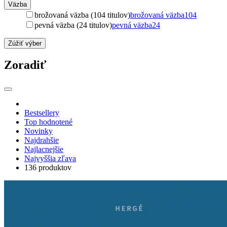
Väzba
brožovaná väzba (104 titulov)
brožovaná väzba
104
pevná väzba (24 titulov)
pevná väzba
24
Zúžiť výber
Zoradiť
Bestsellery
Top hodnotené
Novinky
Najdrahšie
Najlacnejšie
Najvyššia zľava
136 produktov