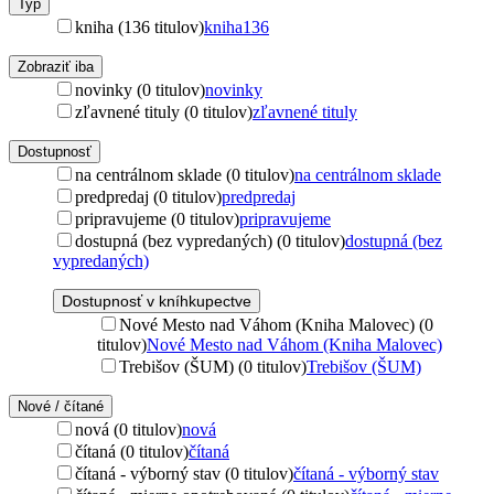
Typ
kniha (136 titulov)
kniha
136
Zobraziť iba
novinky (0 titulov)
novinky
zľavnené tituly (0 titulov)
zľavnené tituly
Dostupnosť
na centrálnom sklade (0 titulov)
na centrálnom sklade
predpredaj (0 titulov)
predpredaj
pripravujeme (0 titulov)
pripravujeme
dostupná (bez vypredaných) (0 titulov)
dostupná (bez
vypredaných)
Dostupnosť v kníhkupectve
Nové Mesto nad Váhom (Kniha Malovec) (0
titulov)
Nové Mesto nad Váhom (Kniha Malovec)
Trebišov (ŠUM) (0 titulov)
Trebišov (ŠUM)
Nové / čítané
nová (0 titulov)
nová
čítaná (0 titulov)
čítaná
čítaná - výborný stav (0 titulov)
čítaná - výborný stav