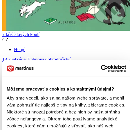
7 křišťálových koulí
CZ
Hergé
13. diel série
Tintinova dobrodružství
Nový příběh Tintina a jeho přátel začíná jako opravdová detektivka:
Význační vědci jsou jeden po druhém napadáni záhadným cizincem
a upadají do spánku, z kterého je nelze probudit. Všechny oběti mají
jedno společné: zúčastnily se výpravy do...
Môžeme pracovať s cookies a kontaktnými údajmi?
Kniha
brožovaná väzba
Aby sme vedeli, ako sa na našom webe správate, a mohli
8,60 €
vám zobraziť tie najlepšie tipy na knihy, zbierame cookies.
Do 13 – 18 dní
Tento produkt momentálne nemáme na sklade, ale zvyčajne
Niektoré sú naozaj potrebné a bez nich by naša stránka
vám ho vieme zabezpečiť a odoslať do 13 – 18 dní. A
vôbec nefungovala. Okrem toho používame analytické
posnažíme sa aj trochu rýchlejšie!
cookies, ktoré nám umožňujú zisťovať, ako náš web
Pridať do zoznamu