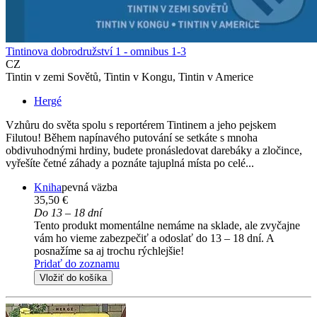
Tintinova dobrodružství 1 - omnibus 1-3
CZ
Tintin v zemi Sovětů, Tintin v Kongu, Tintin v Americe
Hergé
Vzhůru do světa spolu s reportérem Tintinem a jeho pejskem
Filutou! Během napínavého putování se setkáte s mnoha
obdivuhodnými hrdiny, budete pronásledovat darebáky a zločince,
vyřešíte četné záhady a poznáte tajuplná místa po celé...
Kniha
pevná väzba
35,50 €
Do 13 – 18 dní
Tento produkt momentálne nemáme na sklade, ale zvyčajne
vám ho vieme zabezpečiť a odoslať do 13 – 18 dní. A
posnažíme sa aj trochu rýchlejšie!
Pridať do zoznamu
Vložiť do košíka