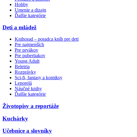
Hobby
Umenie a dizajn
Ďalšie kategórie
Deti a mládež
Knihorad – poradca kníh pre deti
Pre najmenších
Pre prvákov
Pre pubertiakov
Young Adult
Beletria
Rozprávky
Sci-fi, fantasy a komiksy
Leporelá
Náučné knihy
Ďalšie kategórie
Životopisy a reportáže
Kuchárky
Učebnice a slovníky