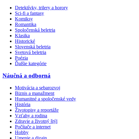
Detektívky, trilery a horory
Sci-fi a fantasy
Komiksy
Romantika
Spoločenská beletria
Klasika
Historické
Slovenská beletria
Svetová beletria
Poézia
Ďalšie kategórie
Náučná a odborná
Motivácia a sebarozvoj
Biznis a manažment
Humanitné a spoločenské vedy
História
Životopisy a reportáže
Vzťahy a rodina
Zdravie a životný štýl
Počítače a internet
Hobby
Umenie a dizajn