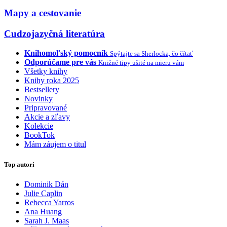
Mapy a cestovanie
Cudzojazyčná literatúra
Knihomoľský pomocník
Spýtajte sa Sherlocka, čo čítať
Odporúčame pre vás
Knižné tipy ušité na mieru vám
Všetky knihy
Knihy roka 2025
Bestsellery
Novinky
Pripravované
Akcie a zľavy
Kolekcie
BookTok
Mám záujem o titul
Top autori
Dominik Dán
Julie Caplin
Rebecca Yarros
Ana Huang
Sarah J. Maas