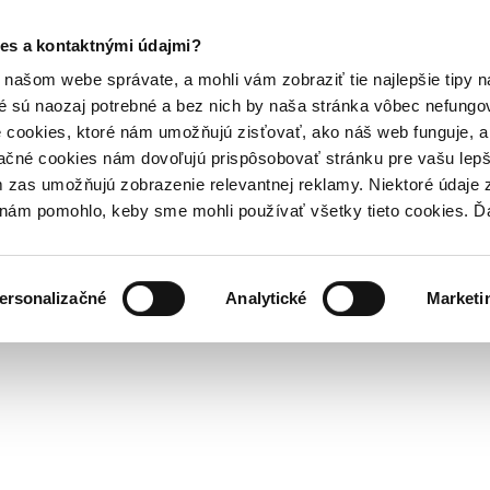
es a kontaktnými údajmi?
našom webe správate, a mohli vám zobraziť tie najlepšie tipy n
é sú naozaj potrebné a bez nich by naša stránka vôbec nefung
 cookies, ktoré nám umožňujú zisťovať, ako náš web funguje, a 
ačné cookies nám dovoľujú prispôsobovať stránku pre vašu lepši
zas umožňujú zobrazenie relevantnej reklamy. Niektoré údaje z
y nám pomohlo, keby sme mohli používať všetky tieto cookies. 
ersonalizačné
Analytické
Marketi