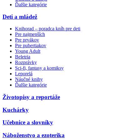
Ďalšie kategórie
Deti a mládež
Knihorad – poradca kníh pre deti
Pre najmenších
Pre prvákov
Pre pubertiakov
Young Adult
Beletria
Rozprávky
Sci-fi, fantasy a komiksy
Leporelá
Náučné knihy
Ďalšie kategórie
Životopisy a reportáže
Kuchárky
Učebnice a slovníky
Náboženstvo a ezoterika