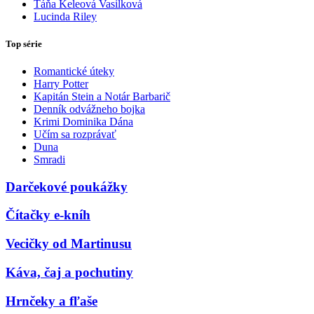
Táňa Keleová Vasilková
Lucinda Riley
Top série
Romantické úteky
Harry Potter
Kapitán Stein a Notár Barbarič
Denník odvážneho bojka
Krimi Dominika Dána
Učím sa rozprávať
Duna
Smradi
Darčekové poukážky
Čítačky e-kníh
Vecičky od Martinusu
Káva, čaj a pochutiny
Hrnčeky a fľaše