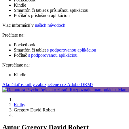
Kindle
Smartfón či tablet s príslušnou aplikáciou
Počítač s príslušnou aplikáciou
Viac informácií v
našich návodoch
Prečítate na:
Pocketbook
Smartfón či tablet
s podporovanou aplikáciou
Počítač
s podporovanou aplikáciou
Neprečítate na:
Kindle
Ako čítať e-knihy zabezpečené cez Adobe DRM?
Knihy
Gregory David Robert
Autor Gregory David Robert