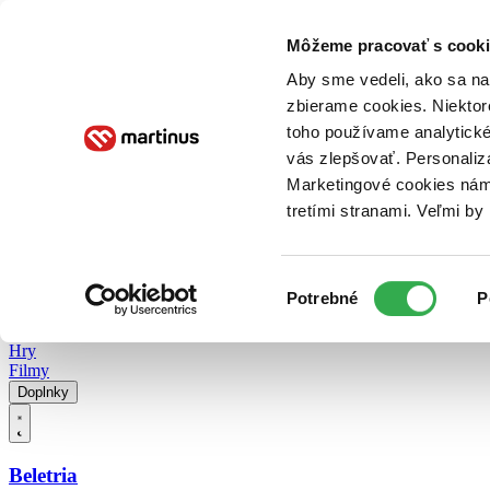
Doručenie
Kníhkupectvá
Knihovrátok
Poukážky
Knižný blog
Kontakt
Môžeme pracovať s cooki
Aby sme vedeli, ako sa na 
zbierame cookies. Niektor
E-knihy
Audioknihy
Hry
Filmy
Knihy
Doplnky
toho používame analytické
vás zlepšovať. Personaliz
Vyhľadávanie
Marketingové cookies nám 
tretími stranami. Veľmi b
Prihlásiť
Vyhľadávanie
Výber
Knihy
Potrebné
P
súhlasu
E-knihy
Audioknihy
Hry
Filmy
Doplnky
Beletria