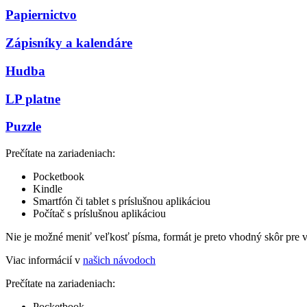
Papiernictvo
Zápisníky a kalendáre
Hudba
LP platne
Puzzle
Prečítate na zariadeniach:
Pocketbook
Kindle
Smartfón či tablet s príslušnou aplikáciou
Počítač s príslušnou aplikáciou
Nie je možné meniť veľkosť písma, formát je preto vhodný skôr pre 
Viac informácií v
našich návodoch
Prečítate na zariadeniach:
Pocketbook