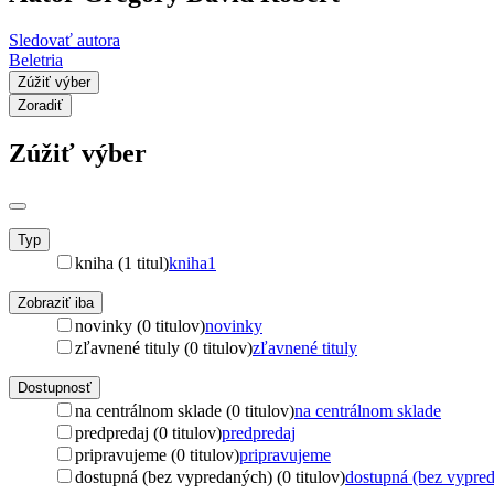
Sledovať autora
Beletria
Zúžiť výber
Zoradiť
Zúžiť výber
Typ
kniha (1 titul)
kniha
1
Zobraziť iba
novinky (0 titulov)
novinky
zľavnené tituly (0 titulov)
zľavnené tituly
Dostupnosť
na centrálnom sklade (0 titulov)
na centrálnom sklade
predpredaj (0 titulov)
predpredaj
pripravujeme (0 titulov)
pripravujeme
dostupná (bez vypredaných) (0 titulov)
dostupná (bez vypre