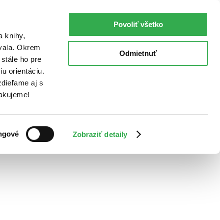
Povoliť všetko
a knihy,
ovala. Okrem
Odmietnuť
stále ho pre
u orientáciu.
dieľame aj s
Ďakujeme!
ngové
Zobraziť detaily