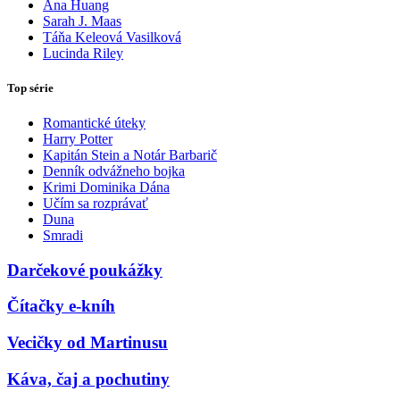
Ana Huang
Sarah J. Maas
Táňa Keleová Vasilková
Lucinda Riley
Top série
Romantické úteky
Harry Potter
Kapitán Stein a Notár Barbarič
Denník odvážneho bojka
Krimi Dominika Dána
Učím sa rozprávať
Duna
Smradi
Darčekové poukážky
Čítačky e-kníh
Vecičky od Martinusu
Káva, čaj a pochutiny