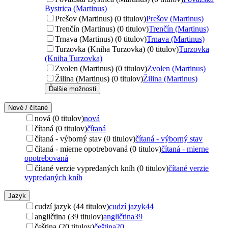
Bystrica (Martinus)
Prešov (Martinus) (0 titulov)
Prešov (Martinus)
Trenčín (Martinus) (0 titulov)
Trenčín (Martinus)
Trnava (Martinus) (0 titulov)
Trnava (Martinus)
Turzovka (Kniha Turzovka) (0 titulov)
Turzovka
(Kniha Turzovka)
Zvolen (Martinus) (0 titulov)
Zvolen (Martinus)
Žilina (Martinus) (0 titulov)
Žilina (Martinus)
Ďalšie možnosti
Nové / čítané
nová (0 titulov)
nová
čítaná (0 titulov)
čítaná
čítaná - výborný stav (0 titulov)
čítaná - výborný stav
čítaná - mierne opotrebovaná (0 titulov)
čítaná - mierne
opotrebovaná
čítané verzie vypredaných kníh (0 titulov)
čítané verzie
vypredaných kníh
Jazyk
cudzí jazyk (44 titulov)
cudzí jazyk
44
angličtina (39 titulov)
angličtina
39
čeština (20 titulov)
čeština
20