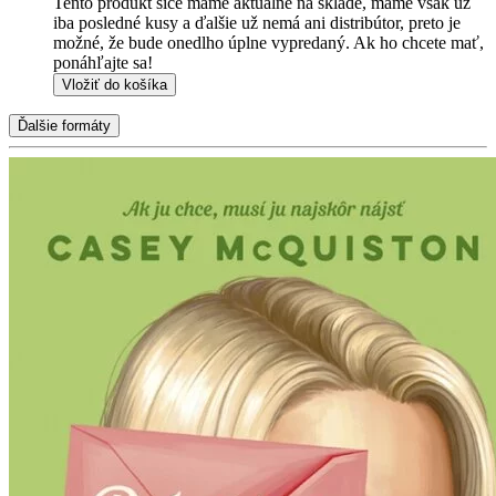
Tento produkt síce máme aktuálne na sklade, máme však už
iba posledné kusy a ďalšie už nemá ani distribútor, preto je
možné, že bude onedlho úplne vypredaný. Ak ho chcete mať,
ponáhľajte sa!
Vložiť do košíka
Ďalšie formáty