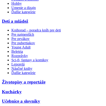
Hobby
Umenie a dizajn
Ďalšie kategórie
Deti a mládež
Knihorad – poradca kníh pre deti
Pre najmenších
Pre prvákov
Pre pubertiakov
Young Adult
Beletria
Rozprávky
Sci-fi, fantasy a komiksy
Leporelá
Náučné knihy
Ďalšie kategórie
Životopisy a reportáže
Kuchárky
Učebnice a slovníky