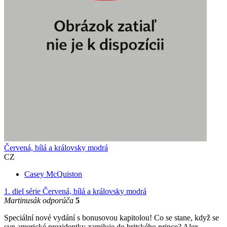
Červená, bílá a královsky modrá
CZ
Casey McQuiston
1. diel série
Červená, bílá a královsky modrá
Martinusák odporúča
5
Speciální nové vydání s bonusovou kapitolou! Co se stane, když se
syn americké prezidentky zamiluje do britského prince? Alex