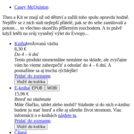
Casey McQuiston
Theo a Kit se znají už od dětství a zažili toho spolu opravdu hodně.
Nejdřív se z nich stali nejlepší přátelé, pak se do sebe zamilovali a
potom… to všechno skončilo příšerným rozchodem. A to právě
když letěli na svůj vysněný výlet do Evropy...
Kniha
brožovaná väzba
8,30 €
Do 4 – 6 dní
Tento produkt momentálne nemáme na sklade, ale zvyčajne
vám ho vieme zabezpečiť a odoslať do 4 – 6 dní. A
posnažíme sa aj trochu rýchlejšie!
Pridať do zoznamu
Vložiť do košíka
E-kniha
EPUB
MOBI
15,96 €
Ihneď na stiahnutie
Máte čítačku, tablet alebo mobil? Stiahnite si do nich e-knihu:
budete ju mať hneď a ešte aj ušetríte život stromom. Viac
informácii o e-knihách
nájdete tu
.
Pridať do zoznamu
Vložiť do košíka
Čítaná