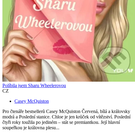
Políbila jsem Sharu Wheelerovou
CZ
Casey McQuiston
Pro čtenáře bestsellerů Casey McQuiston Červená, bílá a královsky
modrá a Poslední stanice. Chloe je jen krůček od vítězství. Poslední
čtyři roky toužila po jediném – stát se premiantkou. Její hlavní
soupeřkou je královna plesu...