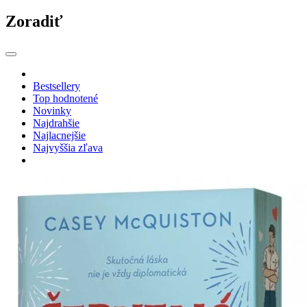
Zoradiť
Bestsellery
Top hodnotené
Novinky
Najdrahšie
Najlacnejšie
Najvyššia zľava