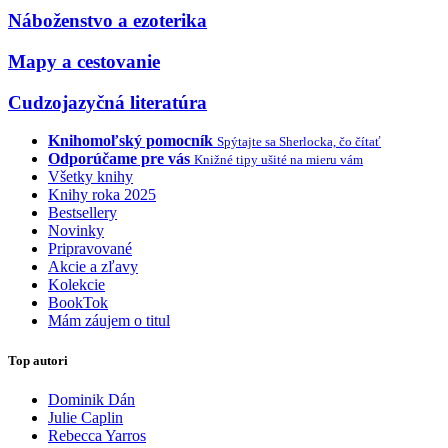
Náboženstvo a ezoterika
Mapy a cestovanie
Cudzojazyčná literatúra
Knihomoľský pomocník
Spýtajte sa Sherlocka, čo čítať
Odporúčame pre vás
Knižné tipy ušité na mieru vám
Všetky knihy
Knihy roka 2025
Bestsellery
Novinky
Pripravované
Akcie a zľavy
Kolekcie
BookTok
Mám záujem o titul
Top autori
Dominik Dán
Julie Caplin
Rebecca Yarros