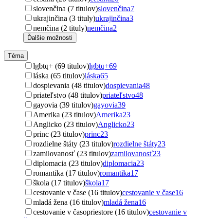
slovenčina (7 titulov)
slovenčina
7
ukrajinčina (3 tituly)
ukrajinčina
3
nemčina (2 tituly)
nemčina
2
Ďalšie možnosti
Téma
lgbtq+ (69 titulov)
lgbtq+
69
láska (65 titulov)
láska
65
dospievania (48 titulov)
dospievania
48
priateľstvo (48 titulov)
priateľstvo
48
gayovia (39 titulov)
gayovia
39
Amerika (23 titulov)
Amerika
23
Anglicko (23 titulov)
Anglicko
23
princ (23 titulov)
princ
23
rozdielne štáty (23 titulov)
rozdielne štáty
23
zamilovanosť (23 titulov)
zamilovanosť
23
diplomacia (23 titulov)
diplomacia
23
romantika (17 titulov)
romantika
17
škola (17 titulov)
škola
17
cestovanie v čase (16 titulov)
cestovanie v čase
16
mladá žena (16 titulov)
mladá žena
16
cestovanie v časopriestore (16 titulov)
cestovanie v