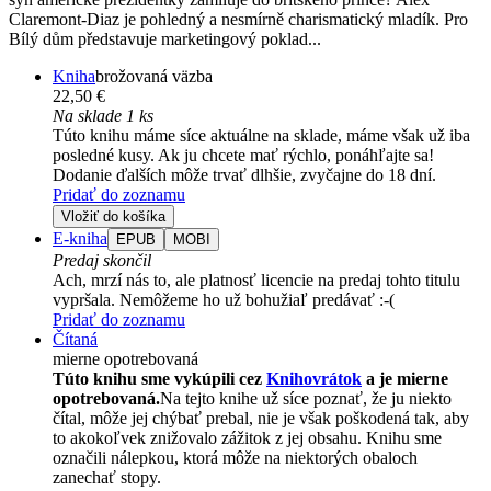
Claremont-Diaz je pohledný a nesmírně charismatický mladík. Pro
Bílý dům představuje marketingový poklad...
Kniha
brožovaná väzba
22,50 €
Na sklade 1 ks
Túto knihu máme síce aktuálne na sklade, máme však už iba
posledné kusy. Ak ju chcete mať rýchlo, ponáhľajte sa!
Dodanie ďalších môže trvať dlhšie, zvyčajne do 18 dní.
Pridať do zoznamu
Vložiť do košíka
E-kniha
EPUB
MOBI
Predaj skončil
Ach, mrzí nás to, ale platnosť licencie na predaj tohto titulu
vypršala. Nemôžeme ho už bohužiaľ predávať :-(
Pridať do zoznamu
Čítaná
mierne opotrebovaná
Túto knihu sme vykúpili cez
Knihovrátok
a je mierne
opotrebovaná.
Na tejto knihe už síce poznať, že ju niekto
čítal, môže jej chýbať prebal, nie je však poškodená tak, aby
to akokoľvek znižovalo zážitok z jej obsahu. Knihu sme
označili nálepkou, ktorá môže na niektorých obaloch
zanechať stopy.