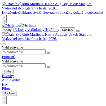
Doručenie
Kníhkupectvá
Knihovrátok
Poukážky
Knižný blog
Kontakt
E-knihy
Audioknihy
Hry
Filmy
Knihy
Doplnky
Vyhľadávanie
Prihlásiť
Vyhľadávanie
Knihy
E-knihy
Audioknihy
Hry
Filmy
Doplnky