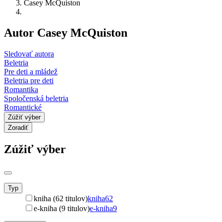
Casey McQuiston
Autor Casey McQuiston
Sledovať autora
Beletria
Pre deti a mládež
Beletria pre deti
Romantika
Spoločenská beletria
Romantické
Zúžiť výber
Zoradiť
Zúžiť výber
Typ
kniha (62 titulov)
kniha
62
e-kniha (9 titulov)
e-kniha
9