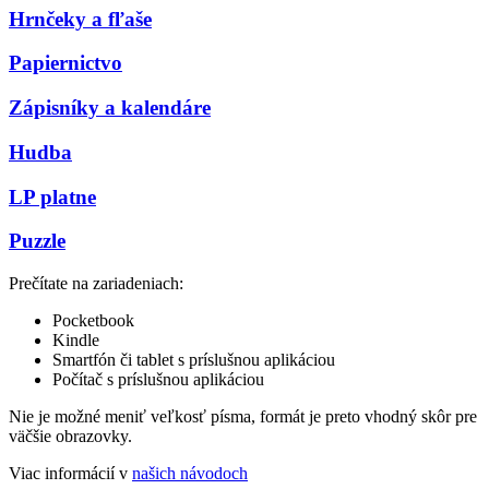
Hrnčeky a fľaše
Papiernictvo
Zápisníky a kalendáre
Hudba
LP platne
Puzzle
Prečítate na zariadeniach:
Pocketbook
Kindle
Smartfón či tablet s príslušnou aplikáciou
Počítač s príslušnou aplikáciou
Nie je možné meniť veľkosť písma, formát je preto vhodný skôr pre
väčšie obrazovky.
Viac informácií v
našich návodoch