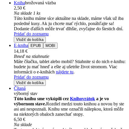
Kniha
brožovaná väzba
2,50 €
Na sklade 1 ks
Túto knihu máme síce aktuálne na sklade, máme však už iba
posledné kusy. Ak ju chcete mať rýchlo, ponáhľajte sa!
Dodanie ďalších môže trvať dlhšie, zvyčajne do šiestich dní.
Pridať do zoznamu
Vložiť do košíka
E-kniha
EPUB
MOBI
14,18 €
Ihneď na stiahnutie
Máte čítačku, tablet alebo mobil? Stiahnite si do nich e-knihu:
budete ju mať hneď a ešte aj ušetríte život stromom. Viac
informácii o e-knihách
nájdete tu
.
Pridať do zoznamu
Vložiť do košíka
Čítaná
výborný stav
Túto knihu sme vykúpili cez
Knihovrátok
a je vo
výbornom stave.
Rozdiel medzi touto knihou a novou by ste
asi ani nespoznali. Knihu sme označili nálepkou, ktorá môže
na niektorých obaloch zanechať stopy.
6,50 €
Na sklade