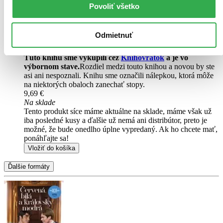
budete ju mať hneď a ešte aj ušetríte život stromom. Viac
Povoliť všetko
informácii o e-knihách
nájdete tu
.
Pridať do zoznamu
Vložiť do košíka
Odmietnuť
Čítaná
výborný stav
Túto knihu sme vykúpili cez
Knihovrátok
a je vo
výbornom stave.
Rozdiel medzi touto knihou a novou by ste
asi ani nespoznali. Knihu sme označili nálepkou, ktorá môže
na niektorých obaloch zanechať stopy.
9,69 €
Na sklade
Tento produkt síce máme aktuálne na sklade, máme však už
iba posledné kusy a ďalšie už nemá ani distribútor, preto je
možné, že bude onedlho úplne vypredaný. Ak ho chcete mať,
ponáhľajte sa!
Vložiť do košíka
Ďalšie formáty