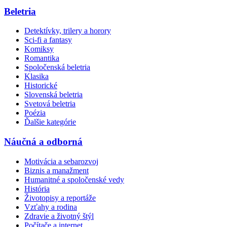
Beletria
Detektívky, trilery a horory
Sci-fi a fantasy
Komiksy
Romantika
Spoločenská beletria
Klasika
Historické
Slovenská beletria
Svetová beletria
Poézia
Ďalšie kategórie
Náučná a odborná
Motivácia a sebarozvoj
Biznis a manažment
Humanitné a spoločenské vedy
História
Životopisy a reportáže
Vzťahy a rodina
Zdravie a životný štýl
Počítače a internet