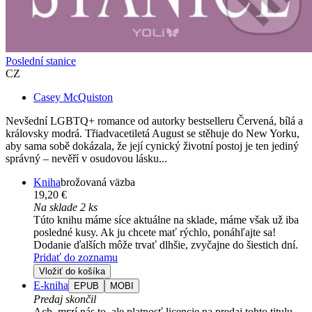
Poslední stanice
CZ
Casey McQuiston
Nevšední LGBTQ+ romance od autorky bestselleru Červená, bílá a
královsky modrá. Třiadvacetiletá August se stěhuje do New Yorku,
aby sama sobě dokázala, že její cynický životní postoj je ten jediný
správný – nevěří v osudovou lásku...
Kniha
brožovaná väzba
19,20 €
Na sklade 2 ks
Túto knihu máme síce aktuálne na sklade, máme však už iba
posledné kusy. Ak ju chcete mať rýchlo, ponáhľajte sa!
Dodanie ďalších môže trvať dlhšie, zvyčajne do šiestich dní.
Pridať do zoznamu
Vložiť do košíka
E-kniha
EPUB
MOBI
Predaj skončil
Ach, mrzí nás to, ale platnosť licencie na predaj tohto titulu