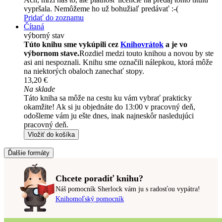
vypršala. Nemôžeme ho už bohužiaľ predávať :-(
Pridať do zoznamu
Čítaná
výborný stav
Túto knihu sme vykúpili cez
Knihovrátok
a je vo
výbornom stave.
Rozdiel medzi touto knihou a novou by ste
asi ani nespoznali. Knihu sme označili nálepkou, ktorá môže
na niektorých obaloch zanechať stopy.
13,20 €
Na sklade
Táto kniha sa môže na cestu ku vám vybrať prakticky
okamžite! Ak si ju objednáte do 13:00 v pracovný deň,
odošleme vám ju ešte dnes, inak najneskôr nasledujúci
pracovný deň.
Vložiť do košíka
Ďalšie formáty
Chcete poradiť knihu?
Náš pomocník Sherlock vám ju s radosťou vypátra!
Knihomoľský pomocník