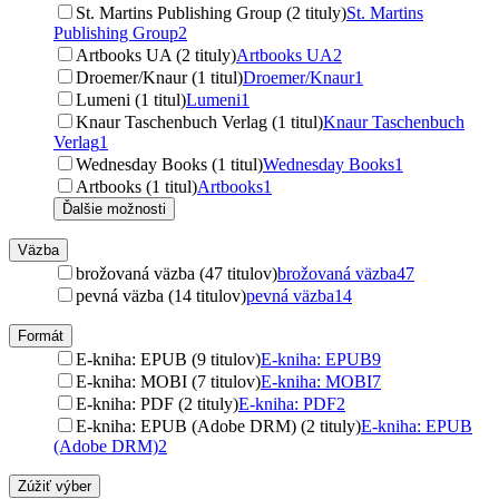
St. Martins Publishing Group (2 tituly)
St. Martins
Publishing Group
2
Artbooks UA (2 tituly)
Artbooks UA
2
Droemer/Knaur (1 titul)
Droemer/Knaur
1
Lumeni (1 titul)
Lumeni
1
Knaur Taschenbuch Verlag (1 titul)
Knaur Taschenbuch
Verlag
1
Wednesday Books (1 titul)
Wednesday Books
1
Artbooks (1 titul)
Artbooks
1
Ďalšie možnosti
Väzba
brožovaná väzba (47 titulov)
brožovaná väzba
47
pevná väzba (14 titulov)
pevná väzba
14
Formát
E-kniha: EPUB (9 titulov)
E-kniha: EPUB
9
E-kniha: MOBI (7 titulov)
E-kniha: MOBI
7
E-kniha: PDF (2 tituly)
E-kniha: PDF
2
E-kniha: EPUB (Adobe DRM) (2 tituly)
E-kniha: EPUB
(Adobe DRM)
2
Zúžiť výber