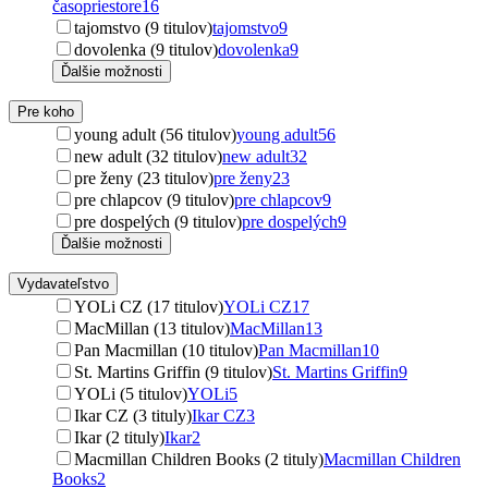
časopriestore
16
tajomstvo (9 titulov)
tajomstvo
9
dovolenka (9 titulov)
dovolenka
9
Ďalšie možnosti
Pre koho
young adult (56 titulov)
young adult
56
new adult (32 titulov)
new adult
32
pre ženy (23 titulov)
pre ženy
23
pre chlapcov (9 titulov)
pre chlapcov
9
pre dospelých (9 titulov)
pre dospelých
9
Ďalšie možnosti
Vydavateľstvo
YOLi CZ (17 titulov)
YOLi CZ
17
MacMillan (13 titulov)
MacMillan
13
Pan Macmillan (10 titulov)
Pan Macmillan
10
St. Martins Griffin (9 titulov)
St. Martins Griffin
9
YOLi (5 titulov)
YOLi
5
Ikar CZ (3 tituly)
Ikar CZ
3
Ikar (2 tituly)
Ikar
2
Macmillan Children Books (2 tituly)
Macmillan Children
Books
2