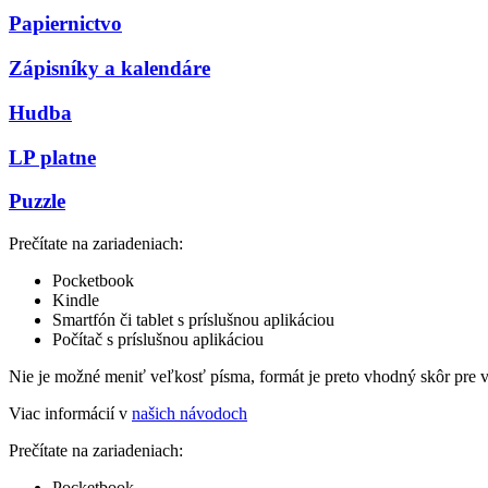
Papiernictvo
Zápisníky a kalendáre
Hudba
LP platne
Puzzle
Prečítate na zariadeniach:
Pocketbook
Kindle
Smartfón či tablet s príslušnou aplikáciou
Počítač s príslušnou aplikáciou
Nie je možné meniť veľkosť písma, formát je preto vhodný skôr pre 
Viac informácií v
našich návodoch
Prečítate na zariadeniach:
Pocketbook