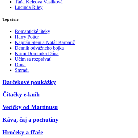
Táňa Keleová Vasilková
Lucinda Riley
Top série
Romantické úteky
Harry Potter
Kapitán Stein a Notár Barbarič
Denník odvážneho bojka
Krimi Dominika Dána
Učím sa rozprávať
Duna
Smradi
Darčekové poukážky
Čítačky e-kníh
Vecičky od Martinusu
Káva, čaj a pochutiny
Hrnčeky a fľaše