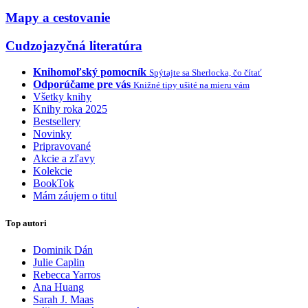
Mapy a cestovanie
Cudzojazyčná literatúra
Knihomoľský pomocník
Spýtajte sa Sherlocka, čo čítať
Odporúčame pre vás
Knižné tipy ušité na mieru vám
Všetky knihy
Knihy roka 2025
Bestsellery
Novinky
Pripravované
Akcie a zľavy
Kolekcie
BookTok
Mám záujem o titul
Top autori
Dominik Dán
Julie Caplin
Rebecca Yarros
Ana Huang
Sarah J. Maas