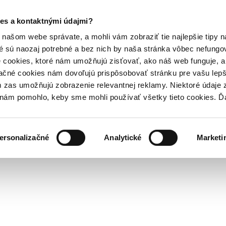
es a kontaktnými údajmi?
našom webe správate, a mohli vám zobraziť tie najlepšie tipy n
é sú naozaj potrebné a bez nich by naša stránka vôbec nefung
 cookies, ktoré nám umožňujú zisťovať, ako náš web funguje, a 
ačné cookies nám dovoľujú prispôsobovať stránku pre vašu lepši
zas umožňujú zobrazenie relevantnej reklamy. Niektoré údaje z
y nám pomohlo, keby sme mohli používať všetky tieto cookies. 
ersonalizačné
Analytické
Marketi