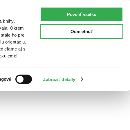
Povoliť všetko
a knihy,
ovala. Okrem
Odmietnuť
stále ho pre
u orientáciu.
dieľame aj s
Ďakujeme!
ngové
Zobraziť detaily