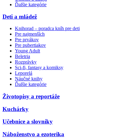
Ďalšie kategórie
Deti a mládež
Knihorad – poradca kníh pre deti
Pre najmenších
Pre prvákov
Pre pubertiakov
Young Adult
Beletria
Rozprávky
Sci-fi, fantasy a komiksy
Leporelá
Náučné knihy
Ďalšie kategórie
Životopisy a reportáže
Kuchárky
Učebnice a slovníky
Náboženstvo a ezoterika