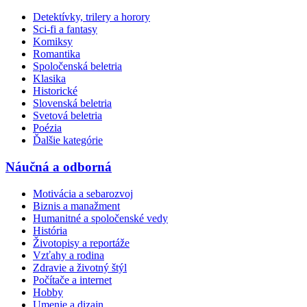
Detektívky, trilery a horory
Sci-fi a fantasy
Komiksy
Romantika
Spoločenská beletria
Klasika
Historické
Slovenská beletria
Svetová beletria
Poézia
Ďalšie kategórie
Náučná a odborná
Motivácia a sebarozvoj
Biznis a manažment
Humanitné a spoločenské vedy
História
Životopisy a reportáže
Vzťahy a rodina
Zdravie a životný štýl
Počítače a internet
Hobby
Umenie a dizajn