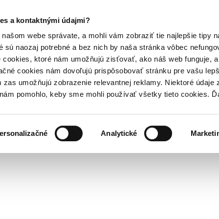
es a kontaktnými údajmi?
našom webe správate, a mohli vám zobraziť tie najlepšie tipy n
é sú naozaj potrebné a bez nich by naša stránka vôbec nefung
 cookies, ktoré nám umožňujú zisťovať, ako náš web funguje, a 
ačné cookies nám dovoľujú prispôsobovať stránku pre vašu lepši
zas umožňujú zobrazenie relevantnej reklamy. Niektoré údaje z
y nám pomohlo, keby sme mohli používať všetky tieto cookies. 
ersonalizačné
Analytické
Marketi