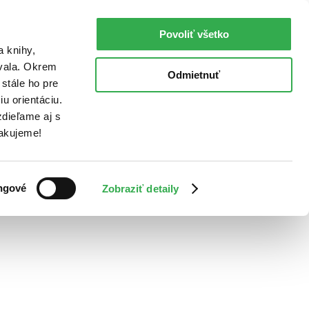
Povoliť všetko
a knihy,
ovala. Okrem
Odmietnuť
stále ho pre
u orientáciu.
dieľame aj s
Ďakujeme!
ngové
Zobraziť detaily