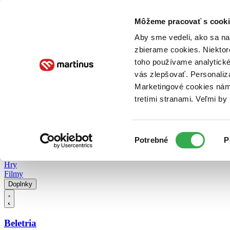
Doručenie
Kníhkupectvá
Knihovrátok
Poukážky
Knižný blog
Kontakt
Môžeme pracovať s cooki
Aby sme vedeli, ako sa na 
zbierame cookies. Niektor
E-knihy
Audioknihy
Hry
Filmy
Knihy
Doplnky
toho používame analytické
vás zlepšovať. Personaliz
Vyhľadávanie
Marketingové cookies nám 
tretími stranami. Veľmi b
Prihlásiť
Vyhľadávanie
Výber
Knihy
Potrebné
P
súhlasu
E-knihy
Audioknihy
Hry
Filmy
Doplnky
Beletria