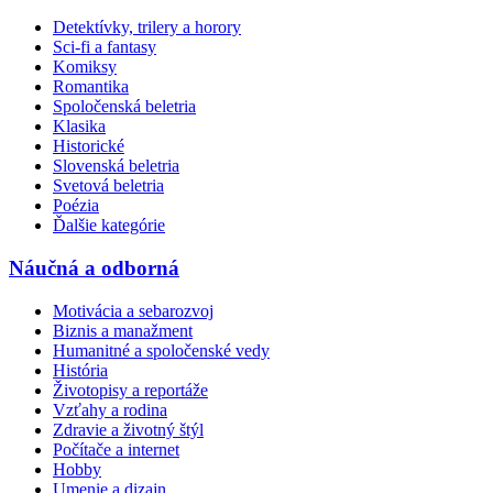
Detektívky, trilery a horory
Sci-fi a fantasy
Komiksy
Romantika
Spoločenská beletria
Klasika
Historické
Slovenská beletria
Svetová beletria
Poézia
Ďalšie kategórie
Náučná a odborná
Motivácia a sebarozvoj
Biznis a manažment
Humanitné a spoločenské vedy
História
Životopisy a reportáže
Vzťahy a rodina
Zdravie a životný štýl
Počítače a internet
Hobby
Umenie a dizajn