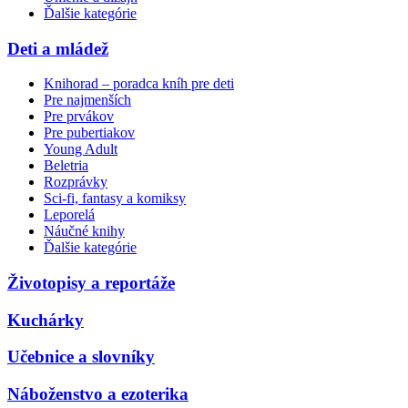
Ďalšie kategórie
Deti a mládež
Knihorad – poradca kníh pre deti
Pre najmenších
Pre prvákov
Pre pubertiakov
Young Adult
Beletria
Rozprávky
Sci-fi, fantasy a komiksy
Leporelá
Náučné knihy
Ďalšie kategórie
Životopisy a reportáže
Kuchárky
Učebnice a slovníky
Náboženstvo a ezoterika