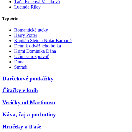
Táňa Keleová Vasilková
Lucinda Riley
Top série
Romantické úteky
Harry Potter
Kapitán Stein a Notár Barbarič
Denník odvážneho bojka
Krimi Dominika Dána
Učím sa rozprávať
Duna
Smradi
Darčekové poukážky
Čítačky e-kníh
Vecičky od Martinusu
Káva, čaj a pochutiny
Hrnčeky a fľaše