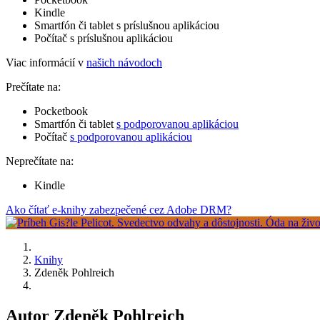
Kindle
Smartfón či tablet s príslušnou aplikáciou
Počítač s príslušnou aplikáciou
Viac informácií v
našich návodoch
Prečítate na:
Pocketbook
Smartfón či tablet
s podporovanou aplikáciou
Počítač
s podporovanou aplikáciou
Neprečítate na:
Kindle
Ako čítať e-knihy zabezpečené cez Adobe DRM?
Knihy
Zdeněk Pohlreich
Autor Zdeněk Pohlreich