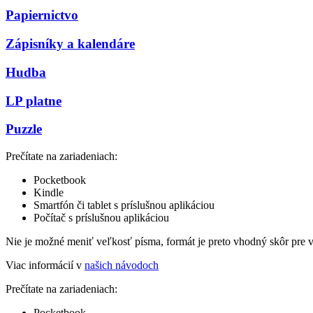
Papiernictvo
Zápisníky a kalendáre
Hudba
LP platne
Puzzle
Prečítate na zariadeniach:
Pocketbook
Kindle
Smartfón či tablet s príslušnou aplikáciou
Počítač s príslušnou aplikáciou
Nie je možné meniť veľkosť písma, formát je preto vhodný skôr pre 
Viac informácií v
našich návodoch
Prečítate na zariadeniach:
Pocketbook