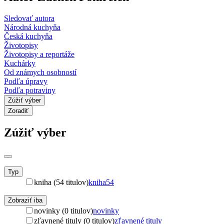
Sledovať autora
Národná kuchyňa
Česká kuchyňa
Životopisy
Životopisy a reportáže
Kuchárky
Od známych osobností
Podľa úpravy
Podľa potraviny
Zúžiť výber
Zoradiť
Zúžiť výber
Typ
kniha (54 titulov)
kniha
54
Zobraziť iba
novinky (0 titulov)
novinky
zľavnené tituly (0 titulov)
zľavnené tituly