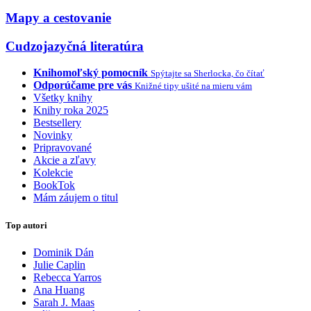
Mapy a cestovanie
Cudzojazyčná literatúra
Knihomoľský pomocník
Spýtajte sa Sherlocka, čo čítať
Odporúčame pre vás
Knižné tipy ušité na mieru vám
Všetky knihy
Knihy roka 2025
Bestsellery
Novinky
Pripravované
Akcie a zľavy
Kolekcie
BookTok
Mám záujem o titul
Top autori
Dominik Dán
Julie Caplin
Rebecca Yarros
Ana Huang
Sarah J. Maas