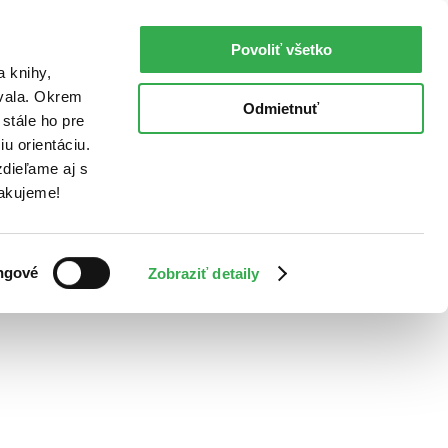
Povoliť všetko
a knihy,
ovala. Okrem
Odmietnuť
stále ho pre
u orientáciu.
dieľame aj s
Ďakujeme!
ngové
Zobraziť detaily