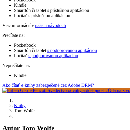
Kindle
Smartfón či tablet s príslušnou aplikáciou
Počítač s príslušnou aplikáciou
Viac informácií v
našich návodoch
Prečítate na:
Pocketbook
Smartfón či tablet
s podporovanou aplikáciou
Počítač
s podporovanou aplikáciou
Neprečítate na:
Kindle
Ako čítať e-knihy zabezpečené cez Adobe DRM?
Knihy
Tom Wolfe
Autor Tom Wolfe