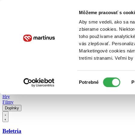
Doručenie
Kníhkupectvá
Knihovrátok
Poukážky
Knižný blog
Kontakt
Môžeme pracovať s cooki
Aby sme vedeli, ako sa na 
zbierame cookies. Niektor
E-knihy
Audioknihy
Hry
Filmy
Knihy
Doplnky
toho používame analytické
vás zlepšovať. Personaliz
Vyhľadávanie
Marketingové cookies nám 
tretími stranami. Veľmi b
Prihlásiť
Vyhľadávanie
Výber
Knihy
Potrebné
P
súhlasu
E-knihy
Audioknihy
Hry
Filmy
Doplnky
Beletria