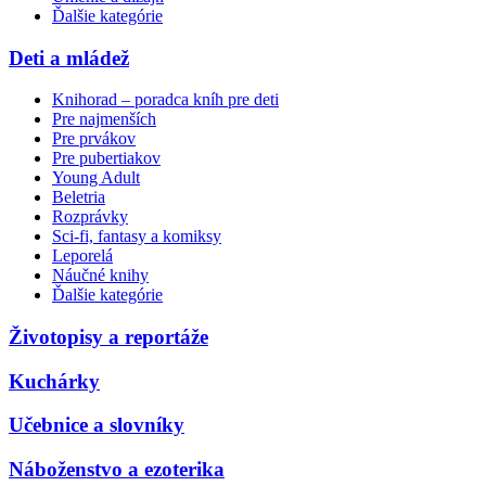
Ďalšie kategórie
Deti a mládež
Knihorad – poradca kníh pre deti
Pre najmenších
Pre prvákov
Pre pubertiakov
Young Adult
Beletria
Rozprávky
Sci-fi, fantasy a komiksy
Leporelá
Náučné knihy
Ďalšie kategórie
Životopisy a reportáže
Kuchárky
Učebnice a slovníky
Náboženstvo a ezoterika