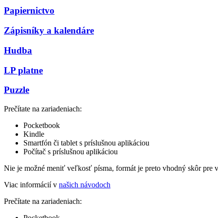
Papiernictvo
Zápisníky a kalendáre
Hudba
LP platne
Puzzle
Prečítate na zariadeniach:
Pocketbook
Kindle
Smartfón či tablet s príslušnou aplikáciou
Počítač s príslušnou aplikáciou
Nie je možné meniť veľkosť písma, formát je preto vhodný skôr pre 
Viac informácií v
našich návodoch
Prečítate na zariadeniach:
Pocketbook