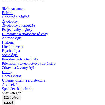
Sledovať autora
Beletria
Odborné a náučné
Životopisy
Životopisy a reportáže
Eseje, úvahy a glosy
Humanitné a spoločenské vedy
Antropológia
História
Literárna veda
Psychológia
Sociológia
Prírodné vedy a technika
Priemysel, stavebníctvo a strojárstvo
Zdravie a životný štýl
Hobby
Chov zvierat
Umenie, dizajn a architektúra
Architektúra
Spoločenská beletria
Viac kategórií
Zúžiť výber
Zoradiť