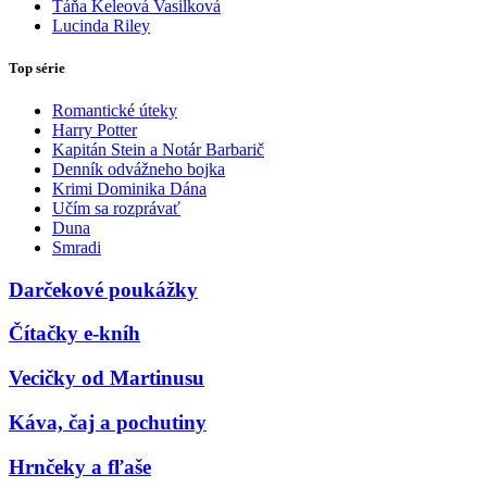
Táňa Keleová Vasilková
Lucinda Riley
Top série
Romantické úteky
Harry Potter
Kapitán Stein a Notár Barbarič
Denník odvážneho bojka
Krimi Dominika Dána
Učím sa rozprávať
Duna
Smradi
Darčekové poukážky
Čítačky e-kníh
Vecičky od Martinusu
Káva, čaj a pochutiny
Hrnčeky a fľaše