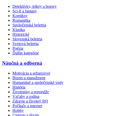
Detektívky, trilery a horory
Sci-fi a fantasy
Komiksy
Romantika
Spoločenská beletria
Klasika
Historické
Slovenská beletria
Svetová beletria
Poézia
Ďalšie kategórie
Náučná a odborná
Motivácia a sebarozvoj
Biznis a manažment
Humanitné a spoločenské vedy
História
Životopisy a reportáže
Vzťahy a rodina
Zdravie a životný štýl
Počítače a internet
Hobby
Umenie a dizajn