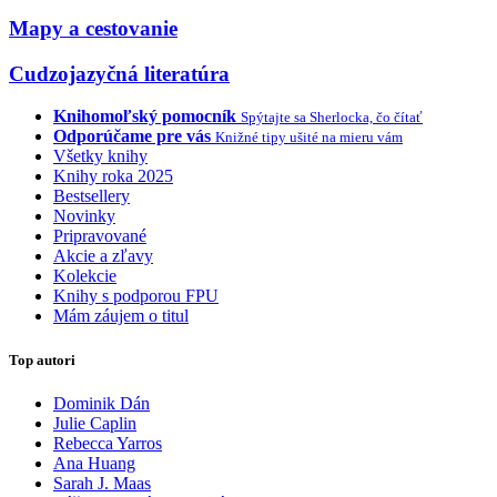
Mapy a cestovanie
Cudzojazyčná literatúra
Knihomoľský pomocník
Spýtajte sa Sherlocka, čo čítať
Odporúčame pre vás
Knižné tipy ušité na mieru vám
Všetky knihy
Knihy roka 2025
Bestsellery
Novinky
Pripravované
Akcie a zľavy
Kolekcie
Knihy s podporou FPU
Mám záujem o titul
Top autori
Dominik Dán
Julie Caplin
Rebecca Yarros
Ana Huang
Sarah J. Maas