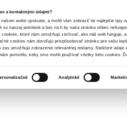
es a kontaktnými údajmi?
našom webe správate, a mohli vám zobraziť tie najlepšie tipy n
é sú naozaj potrebné a bez nich by naša stránka vôbec nefung
 cookies, ktoré nám umožňujú zisťovať, ako náš web funguje, a 
ačné cookies nám dovoľujú prispôsobovať stránku pre vašu lepši
zas umožňujú zobrazenie relevantnej reklamy. Niektoré údaje z
y nám pomohlo, keby sme mohli používať všetky tieto cookies. 
ersonalizačné
Analytické
Marketi