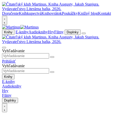
Doručenie
Kníhkupectvá
Knihovrátok
Poukážky
Knižný blog
Kontakt
E-knihy
Audioknihy
Hry
Filmy
Knihy
Doplnky
Vyhľadávanie
Prihlásiť
Vyhľadávanie
Knihy
E-knihy
Audioknihy
Hry
Filmy
Doplnky