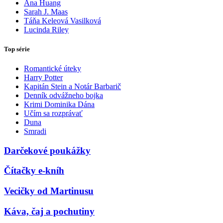
Ana Huang
Sarah J. Maas
Táňa Keleová Vasilková
Lucinda Riley
Top série
Romantické úteky
Harry Potter
Kapitán Stein a Notár Barbarič
Denník odvážneho bojka
Krimi Dominika Dána
Učím sa rozprávať
Duna
Smradi
Darčekové poukážky
Čítačky e-kníh
Vecičky od Martinusu
Káva, čaj a pochutiny