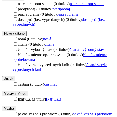
na centrálnom sklade (0 titulov)
na centrálnom sklade
predpredaj (0 titulov)
predpredaj
pripravujeme (0 titulov)
pripravujeme
dostupná (bez vypredaných) (0 titulov)
dostupná (bez
vypredaných)
Nové / čítané
nová (0 titulov)
nová
čítaná (0 titulov)
čítaná
čítaná - výborný stav (0 titulov)
čítaná - výborný stav
čítaná - mierne opotrebovaná (0 titulov)
čítaná - mierne
opotrebovaná
čítané verzie vypredaných kníh (0 titulov)
čítané verzie
vypredaných kníh
Jazyk
čeština (3 tituly)
čeština
3
Vydavateľstvo
Ikar CZ (3 tituly)
Ikar CZ
3
Väzba
pevná väzba s prebalom (3 tituly)
pevná väzba s prebalom
3