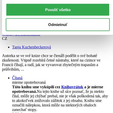
Povoliť všetko
Odmietnuť
Trapasy po francouzsku
CZ
Tanja Kuchenbeckerová
Autorka se ve své knize chce se čtenáři podělit o své bohaté
zkušenosti. Vtipně rozebírá četné nástrahy, které na cizince ve
Francii číhají, a radí, jak se vyvarovat zbytečným trapasům a
průšvihům, ...
Čítaná
mierne opotrebovaná
Túto knihu sme vykúpili cez
Knihovrátok
a je mierne
opotrebovaná.
Na tejto knihe už síce poznať, že ju niekto
čítal, môže jej chýbať prebal, nie je však poškodená tak, aby
to akokoľvek znižovalo zážitok z jej obsahu. Knihu sme
označili nálepkou, ktorá môže na niektorých obaloch
zanechať stopy.