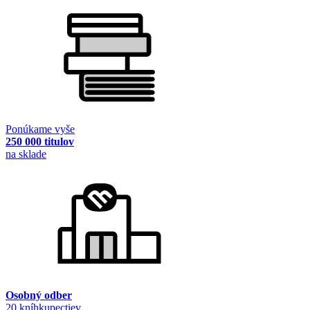
Ponúkame vyše
250 000 titulov
na sklade
Osobný odber
20 kníhkupectiev