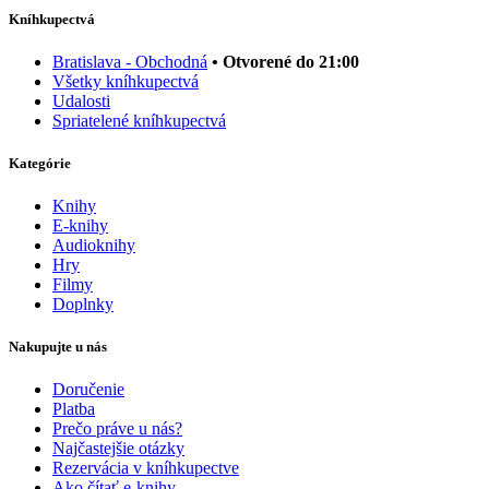
Kníhkupectvá
Bratislava - Obchodná
• Otvorené do 21:00
Všetky kníhkupectvá
Udalosti
Spriatelené kníhkupectvá
Kategórie
Knihy
E-knihy
Audioknihy
Hry
Filmy
Doplnky
Nakupujte u nás
Doručenie
Platba
Prečo práve u nás?
Najčastejšie otázky
Rezervácia v kníhkupectve
Ako čítať e-knihy