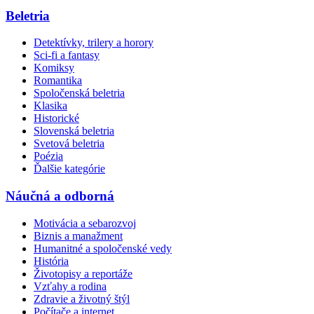
Beletria
Detektívky, trilery a horory
Sci-fi a fantasy
Komiksy
Romantika
Spoločenská beletria
Klasika
Historické
Slovenská beletria
Svetová beletria
Poézia
Ďalšie kategórie
Náučná a odborná
Motivácia a sebarozvoj
Biznis a manažment
Humanitné a spoločenské vedy
História
Životopisy a reportáže
Vzťahy a rodina
Zdravie a životný štýl
Počítače a internet