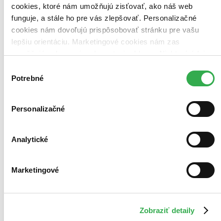
cookies, ktoré nám umožňujú zisťovať, ako náš web
funguje, a stále ho pre vás zlepšovať. Personalizačné
cookies nám dovoľujú prispôsobovať stránku pre vašu
lepšiu orientáciu. Marketingové cookies nám zas
umožňujú zobrazenie relevantnej reklamy. Niektoré údaje
zdieľame aj s tretími stranami. Veľmi by nám pomohlo,
Výber
keby sme mohli používať všetky tieto cookies. Ďakujeme!
Potrebné
súhlasu
Personalizačné
Analytické
Marketingové
Zobraziť detaily