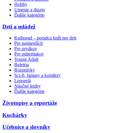
Hobby
Umenie a dizajn
Ďalšie kategórie
Deti a mládež
Knihorad – poradca kníh pre deti
Pre najmenších
Pre prvákov
Pre pubertiakov
Young Adult
Beletria
Rozprávky
Sci-fi, fantasy a komiksy
Leporelá
Náučné knihy
Ďalšie kategórie
Životopisy a reportáže
Kuchárky
Učebnice a slovníky