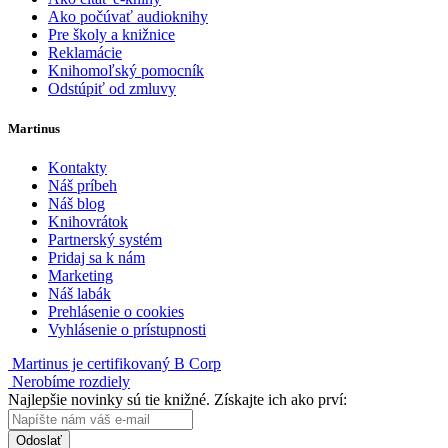
Ako počúvať audioknihy
Pre školy a knižnice
Reklamácie
Knihomoľský pomocník
Odstúpiť od zmluvy
Martinus
Kontakty
Náš príbeh
Náš blog
Knihovrátok
Partnerský systém
Pridaj sa k nám
Marketing
Náš labák
Prehlásenie o cookies
Vyhlásenie o prístupnosti
Martinus je certifikovaný B Corp
Nerobíme rozdiely
Najlepšie novinky sú tie knižné. Získajte ich ako prví:
Odoslať