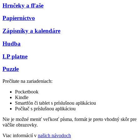
Hrnčeky a fľaše
Papiernictvo
Zápisníky a kalendáre
Hudba
LP platne
Puzzle
Prečítate na zariadeniach:
Pocketbook
Kindle
Smartfón či tablet s príslušnou aplikáciou
Počítač s príslušnou aplikáciou
Nie je možné meniť veľkosť písma, formát je preto vhodný skôr pre
väčšie obrazovky.
Viac informácií v
našich návodoch