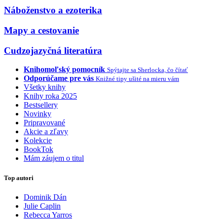
Náboženstvo a ezoterika
Mapy a cestovanie
Cudzojazyčná literatúra
Knihomoľský pomocník
Spýtajte sa Sherlocka, čo čítať
Odporúčame pre vás
Knižné tipy ušité na mieru vám
Všetky knihy
Knihy roka 2025
Bestsellery
Novinky
Pripravované
Akcie a zľavy
Kolekcie
BookTok
Mám záujem o titul
Top autori
Dominik Dán
Julie Caplin
Rebecca Yarros