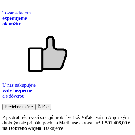
Tovar skladom
expedujeme
okamžite
U nás nakupujete
vždy bezpečne
a s dôverou
Predchádzajúce
Ďalšie
Aj z drobných vecí sa dajú urobiť veľké. Vďaka vašim Anjelským
drobným ste pri nákupoch na Martinuse darovali už
1 501 406,00 €
na Dobrého Anjela
. Ďakujeme!