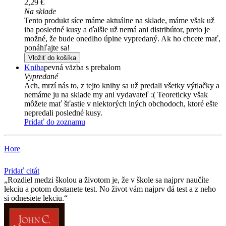
2,29 €
Na sklade
Tento produkt síce máme aktuálne na sklade, máme však už
iba posledné kusy a ďalšie už nemá ani distribútor, preto je
možné, že bude onedlho úplne vypredaný. Ak ho chcete mať,
ponáhľajte sa!
Vložiť do košíka
Kniha
pevná väzba s prebalom
Vypredané
Ach, mrzí nás to, z tejto knihy sa už predali všetky výtlačky a
nemáme ju na sklade my ani vydavateľ :( Teoreticky však
môžete mať šťastie v niektorých iných obchodoch, ktoré ešte
nepredali posledné kusy.
Pridať do zoznamu
Hore
Pridať citát
Rozdiel medzi školou a životom je, že v škole sa najprv naučíte
lekciu a potom dostanete test. No život vám najprv dá test a z neho
si odnesiete lekciu.