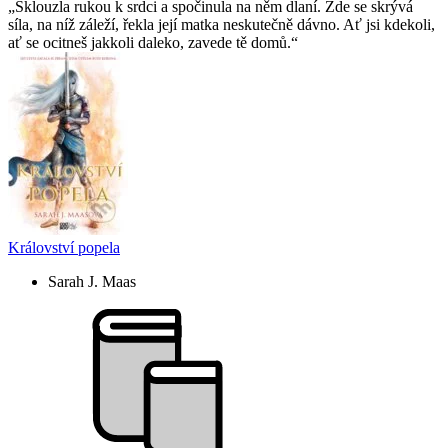
Sklouzla rukou k srdci a spočinula na něm dlaní. Zde se skrývá
síla, na níž záleží, řekla její matka neskutečně dávno. Ať jsi kdekoli,
ať se ocitneš jakkoli daleko, zavede tě domů.
Království popela
Sarah J. Maas