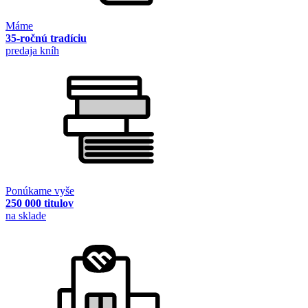
Máme
35-ročnú tradíciu
predaja kníh
Ponúkame vyše
250 000 titulov
na sklade