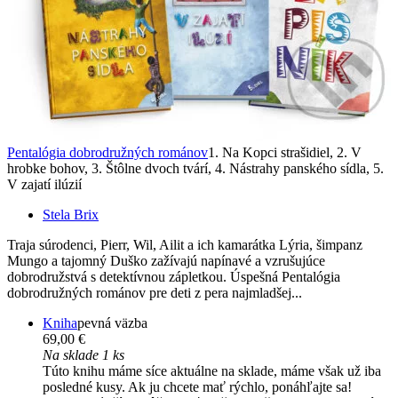
Pentalógia dobrodružných románov
1. Na Kopci strašidiel, 2. V
hrobke bohov, 3. Štôlne dvoch tvárí, 4. Nástrahy panského sídla, 5.
V zajatí ilúzií
Stela Brix
Traja súrodenci, Pierr, Wil, Ailit a ich kamarátka Lýria, šimpanz
Mungo a tajomný Duško zažívajú napínavé a vzrušujúce
dobrodružstvá s detektívnou zápletkou. Úspešná Pentalógia
dobrodružných románov pre deti z pera najmladšej...
Kniha
pevná väzba
69,00 €
Na sklade 1 ks
Túto knihu máme síce aktuálne na sklade, máme však už iba
posledné kusy. Ak ju chcete mať rýchlo, ponáhľajte sa!