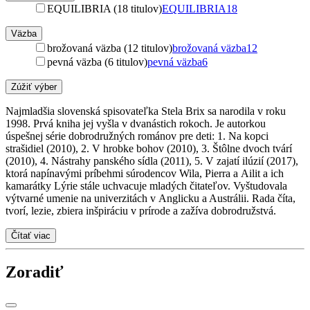
EQUILIBRIA (18 titulov)
EQUILIBRIA
18
Väzba
brožovaná väzba (12 titulov)
brožovaná väzba
12
pevná väzba (6 titulov)
pevná väzba
6
Zúžiť výber
Najmladšia slovenská spisovateľka Stela Brix sa narodila v roku
1998. Prvá kniha jej vyšla v dvanástich rokoch. Je autorkou
úspešnej série dobrodružných románov pre deti: 1. Na kopci
strašidiel (2010), 2. V hrobke bohov (2010), 3. Štôlne dvoch tvárí
(2010), 4. Nástrahy panského sídla (2011), 5. V zajatí ilúzií (2017),
ktorá napínavými príbehmi súrodencov Wila, Pierra a Ailit a ich
kamarátky Lýrie stále uchvacuje mladých čitateľov. Vyštudovala
výtvarné umenie na univerzitách v Anglicku a Austrálii. Rada číta,
tvorí, lezie, zbiera inšpiráciu v prírode a zažíva dobrodružstvá.
Čítať viac
Zoradiť