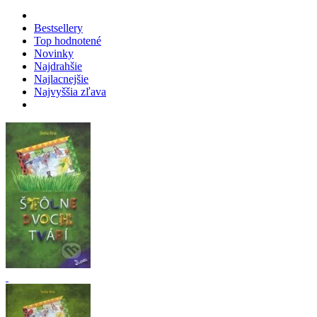
Bestsellery
Top hodnotené
Novinky
Najdrahšie
Najlacnejšie
Najvyššia zľava