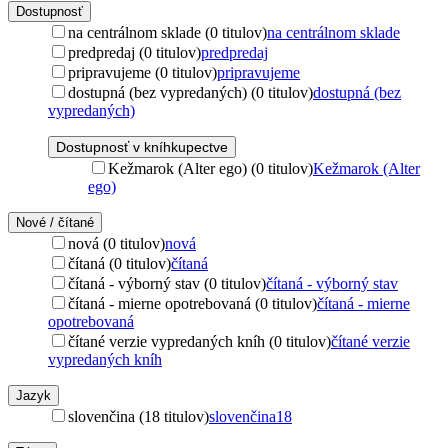
Dostupnosť
na centrálnom sklade (0 titulov)
na centrálnom sklade
predpredaj (0 titulov)
predpredaj
pripravujeme (0 titulov)
pripravujeme
dostupná (bez vypredaných) (0 titulov)
dostupná (bez
vypredaných)
Dostupnosť v kníhkupectve
Kežmarok (Alter ego) (0 titulov)
Kežmarok (Alter
ego)
Nové / čítané
nová (0 titulov)
nová
čítaná (0 titulov)
čítaná
čítaná - výborný stav (0 titulov)
čítaná - výborný stav
čítaná - mierne opotrebovaná (0 titulov)
čítaná - mierne
opotrebovaná
čítané verzie vypredaných kníh (0 titulov)
čítané verzie
vypredaných kníh
Jazyk
slovenčina (18 titulov)
slovenčina
18