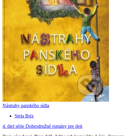
Nástrahy panského sídla
Stela Brix
4. diel série
Dobrodružné romány pre deti