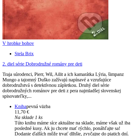
V hrobke bohov
Stela Brix
2. diel série
Dobrodružné romány pre deti
Traja súrodenci, Pierr, Wil, Ailit a ich kamarátka Lýria, šimpanz
Mungo a tajomný Duško zažívajú napínavé a vzrušujúce
dobrodružstvá s detektívnou zápletkou. Druhý diel série
dobrodružných románov pre deti z pera najmladšej slovenskej
spisovateľky,...
Kniha
pevná väzba
11,70 €
Na sklade 1 ks
Túto knihu máme síce aktuálne na sklade, máme však už iba
posledné kusy. Ak ju chcete mať rýchlo, ponáhľajte sa!
Dodanie ďalších môže trvať dlhšie, zvyčajne do piatich dní.