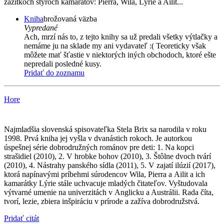
zážitkoch štyroch kamarátov: Pierra, Wila, Lýrie a Ailit...
Kniha
brožovaná väzba
Vypredané
Ach, mrzí nás to, z tejto knihy sa už predali všetky výtlačky a
nemáme ju na sklade my ani vydavateľ :( Teoreticky však
môžete mať šťastie v niektorých iných obchodoch, ktoré ešte
nepredali posledné kusy.
Pridať do zoznamu
Hore
Najmladšia slovenská spisovateľka Stela Brix sa narodila v roku
1998. Prvá kniha jej vyšla v dvanástich rokoch. Je autorkou
úspešnej série dobrodružných románov pre deti: 1. Na kopci
strašidiel (2010), 2. V hrobke bohov (2010), 3. Štôlne dvoch tvárí
(2010), 4. Nástrahy panského sídla (2011), 5. V zajatí ilúzií (2017),
ktorá napínavými príbehmi súrodencov Wila, Pierra a Ailit a ich
kamarátky Lýrie stále uchvacuje mladých čitateľov. Vyštudovala
výtvarné umenie na univerzitách v Anglicku a Austrálii. Rada číta,
tvorí, lezie, zbiera inšpiráciu v prírode a zažíva dobrodružstvá.
Pridať citát