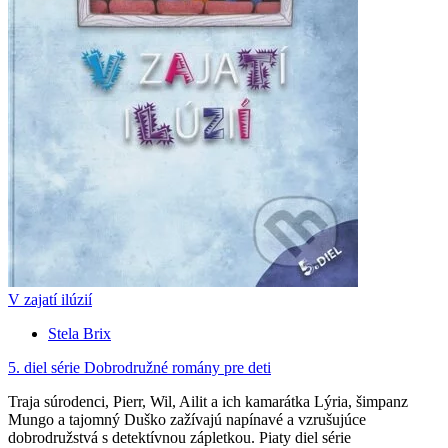
V zajatí ilúzií
Stela Brix
5. diel série
Dobrodružné romány pre deti
Traja súrodenci, Pierr, Wil, Ailit a ich kamarátka Lýria, šimpanz
Mungo a tajomný Duško zažívajú napínavé a vzrušujúce
dobrodružstvá s detektívnou zápletkou. Piaty diel série