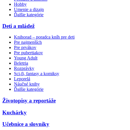
Hobby
Umenie a dizajn
Ďalšie kategórie
Deti a mládež
Knihorad – poradca kníh pre deti
Pre najmenších
Pre prvákov
Pre pubertiakov
Young Adult
Beletria
Rozprávky
Sci-fi, fantasy a komiksy
Leporelá
Náučné knihy
Ďalšie kategórie
Životopisy a reportáže
Kuchárky
Učebnice a slovníky