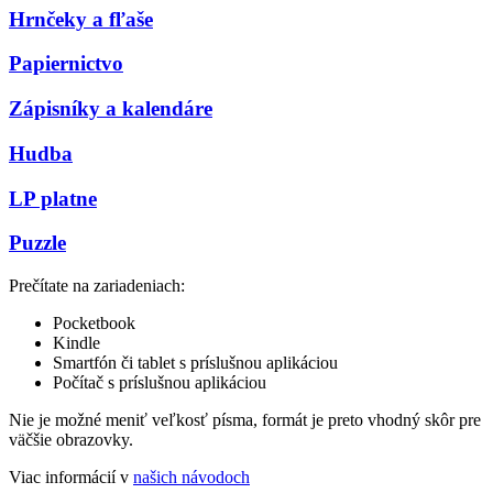
Hrnčeky a fľaše
Papiernictvo
Zápisníky a kalendáre
Hudba
LP platne
Puzzle
Prečítate na zariadeniach:
Pocketbook
Kindle
Smartfón či tablet s príslušnou aplikáciou
Počítač s príslušnou aplikáciou
Nie je možné meniť veľkosť písma, formát je preto vhodný skôr pre
väčšie obrazovky.
Viac informácií v
našich návodoch