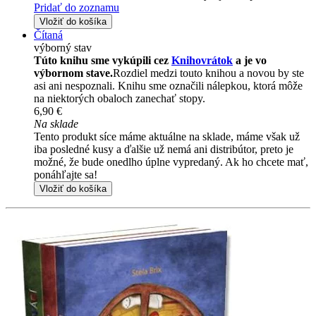
Pridať do zoznamu
Vložiť do košíka
Čítaná
výborný stav
Túto knihu sme vykúpili cez
Knihovrátok
a je vo
výbornom stave.
Rozdiel medzi touto knihou a novou by ste
asi ani nespoznali. Knihu sme označili nálepkou, ktorá môže
na niektorých obaloch zanechať stopy.
6,90 €
Na sklade
Tento produkt síce máme aktuálne na sklade, máme však už
iba posledné kusy a ďalšie už nemá ani distribútor, preto je
možné, že bude onedlho úplne vypredaný. Ak ho chcete mať,
ponáhľajte sa!
Vložiť do košíka