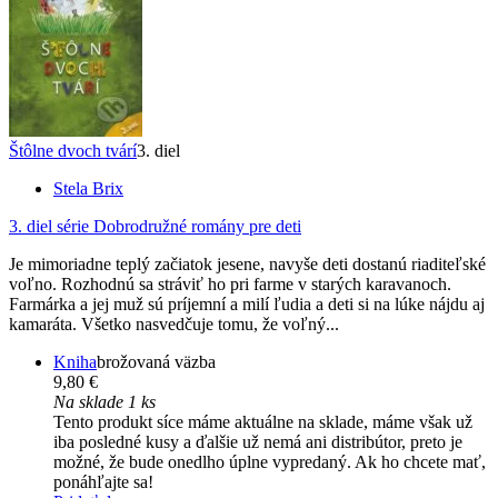
Štôlne dvoch tvárí
3. diel
Stela Brix
3. diel série
Dobrodružné romány pre deti
Je mimoriadne teplý začiatok jesene, navyše deti dostanú riaditeľské
voľno. Rozhodnú sa stráviť ho pri farme v starých karavanoch.
Farmárka a jej muž sú príjemní a milí ľudia a deti si na lúke nájdu aj
kamaráta. Všetko nasvedčuje tomu, že voľný...
Kniha
brožovaná väzba
9,80 €
Na sklade 1 ks
Tento produkt síce máme aktuálne na sklade, máme však už
iba posledné kusy a ďalšie už nemá ani distribútor, preto je
možné, že bude onedlho úplne vypredaný. Ak ho chcete mať,
ponáhľajte sa!