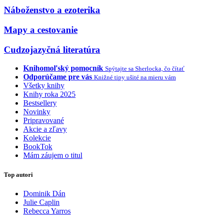
Náboženstvo a ezoterika
Mapy a cestovanie
Cudzojazyčná literatúra
Knihomoľský pomocník
Spýtajte sa Sherlocka, čo čítať
Odporúčame pre vás
Knižné tipy ušité na mieru vám
Všetky knihy
Knihy roka 2025
Bestsellery
Novinky
Pripravované
Akcie a zľavy
Kolekcie
BookTok
Mám záujem o titul
Top autori
Dominik Dán
Julie Caplin
Rebecca Yarros