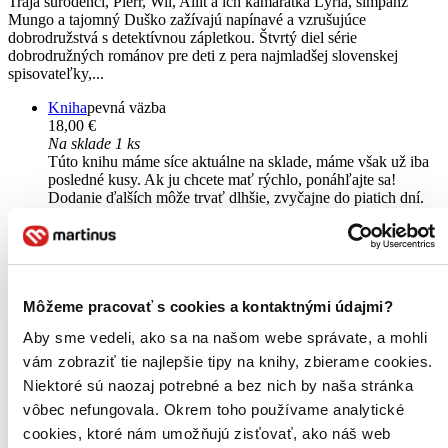
Traja súrodenci, Pierr, Wil, Ailit a ich kamarátka Lýria, šimpanz
Mungo a tajomný Duško zažívajú napínavé a vzrušujúce
dobrodružstvá s detektívnou zápletkou. Štvrtý diel série
dobrodružných románov pre deti z pera najmladšej slovenskej
spisovateľky,...
Kniha
pevná väzba
18,00 €
Na sklade 1 ks
Túto knihu máme síce aktuálne na sklade, máme však už iba
posledné kusy. Ak ju chcete mať rýchlo, ponáhľajte sa!
Dodanie ďalších môže trvať dlhšie, zvyčajne do piatich dní.
Pridať do zoznamu
Vložiť do košíka
Čítaná
výborný stav
Túto knihu sme vykúpili cez
Knihovrátok
a je vo
Môžeme pracovať s cookies a kontaktnými údajmi?
výbornom stave.
Rozdiel medzi touto knihou a novou by ste
asi ani nespoznali. Knihu sme označili nálepkou, ktorá môže
Aby sme vedeli, ako sa na našom webe správate, a mohli
na niektorých obaloch zanechať stopy.
vám zobraziť tie najlepšie tipy na knihy, zbierame cookies.
8,60 €
Na sklade
Niektoré sú naozaj potrebné a bez nich by naša stránka
Tento produkt síce máme aktuálne na sklade, máme však už
vôbec nefungovala. Okrem toho používame analytické
iba posledné kusy a ďalšie už nemá ani distribútor, preto je
cookies, ktoré nám umožňujú zisťovať, ako náš web
možné, že bude onedlho úplne vypredaný. Ak ho chcete mať,