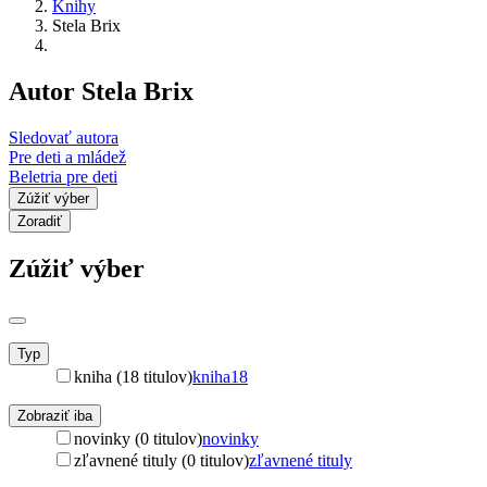
Knihy
Stela Brix
Autor Stela Brix
Sledovať autora
Pre deti a mládež
Beletria pre deti
Zúžiť výber
Zoradiť
Zúžiť výber
Typ
kniha (18 titulov)
kniha
18
Zobraziť iba
novinky (0 titulov)
novinky
zľavnené tituly (0 titulov)
zľavnené tituly