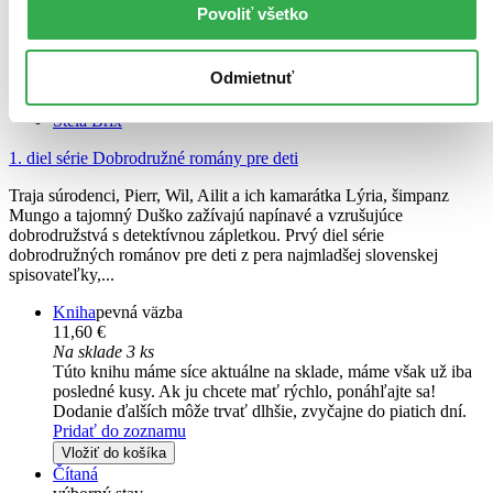
Povoliť všetko
Odmietnuť
Na Kopci strašidiel
Stela Brix
1. diel série
Dobrodružné romány pre deti
Traja súrodenci, Pierr, Wil, Ailit a ich kamarátka Lýria, šimpanz
Mungo a tajomný Duško zažívajú napínavé a vzrušujúce
dobrodružstvá s detektívnou zápletkou. Prvý diel série
dobrodružných románov pre deti z pera najmladšej slovenskej
spisovateľky,...
Kniha
pevná väzba
11,60 €
Na sklade 3 ks
Túto knihu máme síce aktuálne na sklade, máme však už iba
posledné kusy. Ak ju chcete mať rýchlo, ponáhľajte sa!
Dodanie ďalších môže trvať dlhšie, zvyčajne do piatich dní.
Pridať do zoznamu
Vložiť do košíka
Čítaná