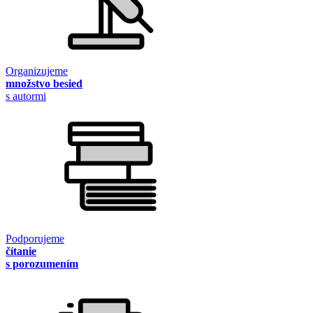
Organizujeme
množstvo besied
s autormi
Podporujeme
čítanie
s porozumením