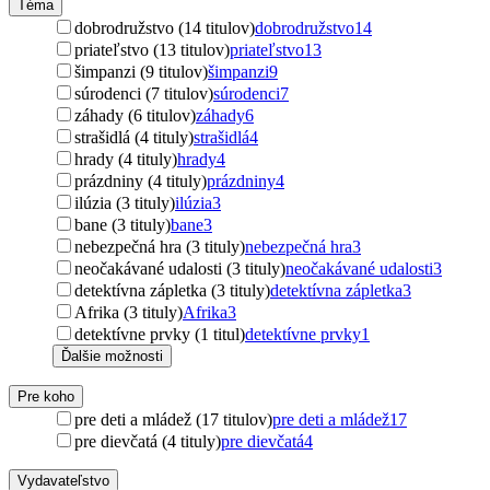
Téma
dobrodružstvo (14 titulov)
dobrodružstvo
14
priateľstvo (13 titulov)
priateľstvo
13
šimpanzi (9 titulov)
šimpanzi
9
súrodenci (7 titulov)
súrodenci
7
záhady (6 titulov)
záhady
6
strašidlá (4 tituly)
strašidlá
4
hrady (4 tituly)
hrady
4
prázdniny (4 tituly)
prázdniny
4
ilúzia (3 tituly)
ilúzia
3
bane (3 tituly)
bane
3
nebezpečná hra (3 tituly)
nebezpečná hra
3
neočakávané udalosti (3 tituly)
neočakávané udalosti
3
detektívna zápletka (3 tituly)
detektívna zápletka
3
Afrika (3 tituly)
Afrika
3
detektívne prvky (1 titul)
detektívne prvky
1
Ďalšie možnosti
Pre koho
pre deti a mládež (17 titulov)
pre deti a mládež
17
pre dievčatá (4 tituly)
pre dievčatá
4
Vydavateľstvo