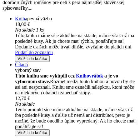
dobrodružných románov pre deti z pera najmladšej slovenskej
spisovateľky,...
Kniha
pevná väzba
18,00 €
Na sklade 1 ks
Túto knihu máme síce aktuálne na sklade, máme však už iba
posledné kusy. Ak ju chcete mať rýchlo, ponáhľajte sa!
Dodanie ďalších môže trvať dlhšie, zvyčajne do piatich dní.
Pridať do zoznamu
Vložiť do košíka
Čítaná
výborný stav
Túto knihu sme vykúpili cez
Knihovrátok
a je vo
výbornom stave.
Rozdiel medzi touto knihou a novou by ste
asi ani nespoznali. Knihu sme označili nálepkou, ktorá môže
na niektorých obaloch zanechať stopy.
12,70 €
Na sklade
Tento produkt síce máme aktuálne na sklade, máme však už
iba posledné kusy a ďalšie už nemá ani distribútor, preto je
možné, že bude onedlho úplne vypredaný. Ak ho chcete mať,
ponáhľajte sa!
Vložiť do košíka