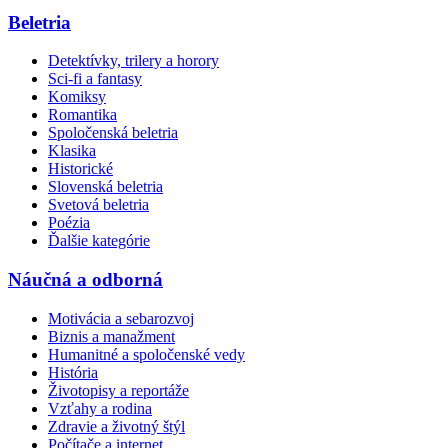
Beletria
Detektívky, trilery a horory
Sci-fi a fantasy
Komiksy
Romantika
Spoločenská beletria
Klasika
Historické
Slovenská beletria
Svetová beletria
Poézia
Ďalšie kategórie
Náučná a odborná
Motivácia a sebarozvoj
Biznis a manažment
Humanitné a spoločenské vedy
História
Životopisy a reportáže
Vzťahy a rodina
Zdravie a životný štýl
Počítače a internet