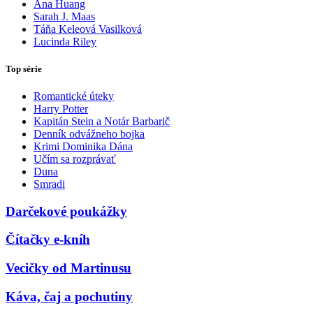
Ana Huang
Sarah J. Maas
Táňa Keleová Vasilková
Lucinda Riley
Top série
Romantické úteky
Harry Potter
Kapitán Stein a Notár Barbarič
Denník odvážneho bojka
Krimi Dominika Dána
Učím sa rozprávať
Duna
Smradi
Darčekové poukážky
Čítačky e-kníh
Vecičky od Martinusu
Káva, čaj a pochutiny