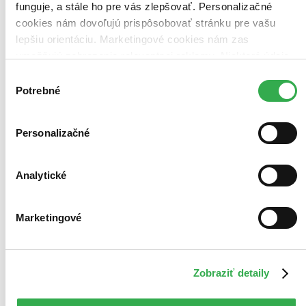
ponáhľajte sa!
funguje, a stále ho pre vás zlepšovať. Personalizačné
Vložiť do košíka
cookies nám dovoľujú prispôsobovať stránku pre vašu
lepšiu orientáciu. Marketingové cookies nám zas
umožňujú zobrazenie relevantnej reklamy. Niektoré údaje
zdieľame aj s tretími stranami. Veľmi by nám pomohlo,
Výber
keby sme mohli používať všetky tieto cookies. Ďakujeme!
Potrebné
súhlasu
Personalizačné
Analytické
Marketingové
Zobraziť detaily