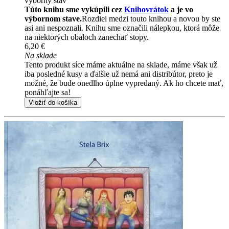
výborný stav
Túto knihu sme vykúpili cez
Knihovrátok
a je vo
výbornom stave.
Rozdiel medzi touto knihou a novou by ste
asi ani nespoznali. Knihu sme označili nálepkou, ktorá môže
na niektorých obaloch zanechať stopy.
6,20 €
Na sklade
Tento produkt síce máme aktuálne na sklade, máme však už
iba posledné kusy a ďalšie už nemá ani distribútor, preto je
možné, že bude onedlho úplne vypredaný. Ak ho chcete mať,
ponáhľajte sa!
Vložiť do košíka