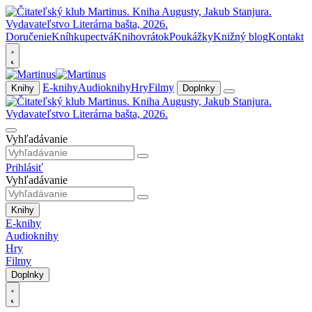
Doručenie
Kníhkupectvá
Knihovrátok
Poukážky
Knižný blog
Kontakt
E-knihy
Audioknihy
Hry
Filmy
Knihy
Doplnky
Vyhľadávanie
Prihlásiť
Vyhľadávanie
Knihy
E-knihy
Audioknihy
Hry
Filmy
Doplnky