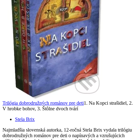
Trilógia dobrodružných románov pre deti
1. Na Kopci strašidiel, 2.
V hrobke bohov, 3. Štôlne dvoch tvárí
Stela Brix
Najmladšia slovenská autorka, 12-ročná Stela Brix vydala trilógiu
dobrodružných románov pre deti o napínavých a vzrušujúcich