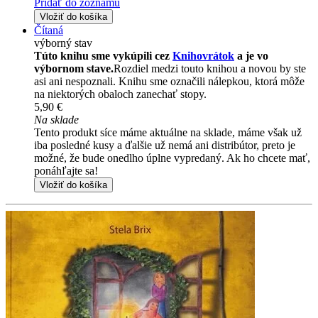
Pridať do zoznamu
Vložiť do košíka
Čítaná
výborný stav
Túto knihu sme vykúpili cez
Knihovrátok
a je vo
výbornom stave.
Rozdiel medzi touto knihou a novou by ste
asi ani nespoznali. Knihu sme označili nálepkou, ktorá môže
na niektorých obaloch zanechať stopy.
5,90 €
Na sklade
Tento produkt síce máme aktuálne na sklade, máme však už
iba posledné kusy a ďalšie už nemá ani distribútor, preto je
možné, že bude onedlho úplne vypredaný. Ak ho chcete mať,
ponáhľajte sa!
Vložiť do košíka