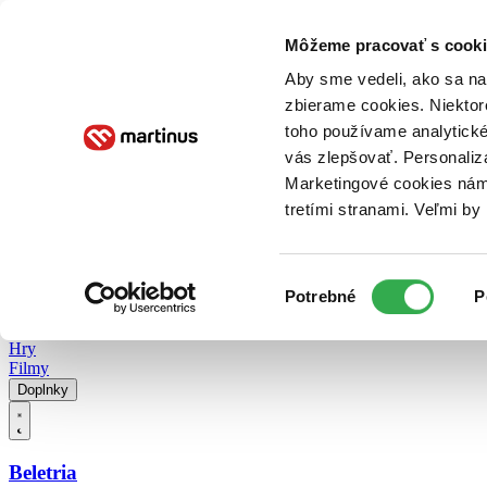
Doručenie
Kníhkupectvá
Knihovrátok
Poukážky
Knižný blog
Kontakt
Môžeme pracovať s cooki
Aby sme vedeli, ako sa na 
zbierame cookies. Niektor
E-knihy
Audioknihy
Hry
Filmy
Knihy
Doplnky
toho používame analytické
vás zlepšovať. Personaliz
Vyhľadávanie
Marketingové cookies nám 
tretími stranami. Veľmi b
Prihlásiť
Vyhľadávanie
Výber
Knihy
Potrebné
P
súhlasu
E-knihy
Audioknihy
Hry
Filmy
Doplnky
Beletria