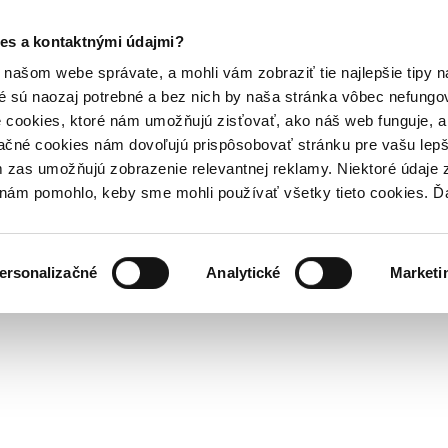
es a kontaktnými údajmi?
našom webe správate, a mohli vám zobraziť tie najlepšie tipy n
é sú naozaj potrebné a bez nich by naša stránka vôbec nefung
 cookies, ktoré nám umožňujú zisťovať, ako náš web funguje, a 
ačné cookies nám dovoľujú prispôsobovať stránku pre vašu lepši
zas umožňujú zobrazenie relevantnej reklamy. Niektoré údaje z
y nám pomohlo, keby sme mohli používať všetky tieto cookies. 
ersonalizačné
Analytické
Marketi