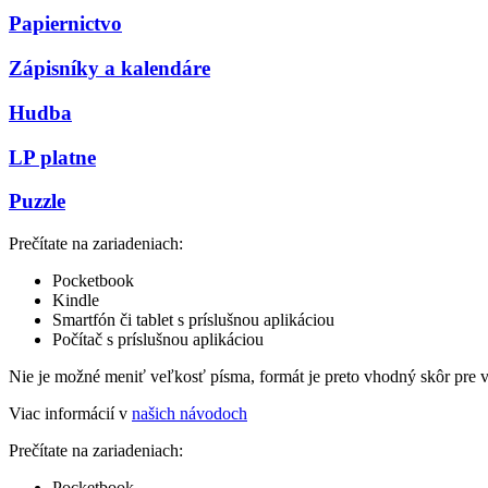
Papiernictvo
Zápisníky a kalendáre
Hudba
LP platne
Puzzle
Prečítate na zariadeniach:
Pocketbook
Kindle
Smartfón či tablet s príslušnou aplikáciou
Počítač s príslušnou aplikáciou
Nie je možné meniť veľkosť písma, formát je preto vhodný skôr pre 
Viac informácií v
našich návodoch
Prečítate na zariadeniach:
Pocketbook