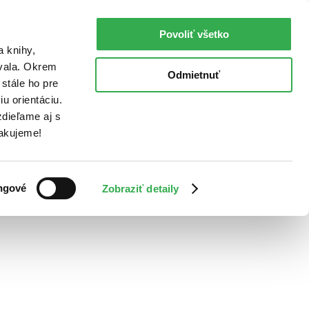
Povoliť všetko
a knihy,
ovala. Okrem
Odmietnuť
stále ho pre
u orientáciu.
dieľame aj s
Ďakujeme!
ngové
Zobraziť detaily