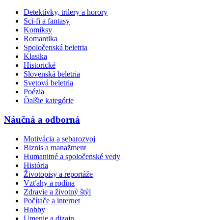
Detektívky, trilery a horory
Sci-fi a fantasy
Komiksy
Romantika
Spoločenská beletria
Klasika
Historické
Slovenská beletria
Svetová beletria
Poézia
Ďalšie kategórie
Náučná a odborná
Motivácia a sebarozvoj
Biznis a manažment
Humanitné a spoločenské vedy
História
Životopisy a reportáže
Vzťahy a rodina
Zdravie a životný štýl
Počítače a internet
Hobby
Umenie a dizajn