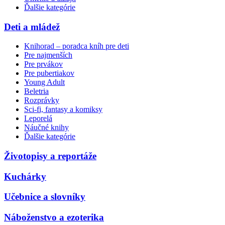
Ďalšie kategórie
Deti a mládež
Knihorad – poradca kníh pre deti
Pre najmenších
Pre prvákov
Pre pubertiakov
Young Adult
Beletria
Rozprávky
Sci-fi, fantasy a komiksy
Leporelá
Náučné knihy
Ďalšie kategórie
Životopisy a reportáže
Kuchárky
Učebnice a slovníky
Náboženstvo a ezoterika