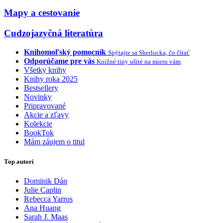
Mapy a cestovanie
Cudzojazyčná literatúra
Knihomoľský pomocník
Spýtajte sa Sherlocka, čo čítať
Odporúčame pre vás
Knižné tipy ušité na mieru vám
Všetky knihy
Knihy roka 2025
Bestsellery
Novinky
Pripravované
Akcie a zľavy
Kolekcie
BookTok
Mám záujem o titul
Top autori
Dominik Dán
Julie Caplin
Rebecca Yarros
Ana Huang
Sarah J. Maas