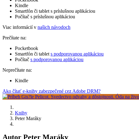
Kindle
Smartfón či tablet s príslušnou aplikáciou
Počítač s príslušnou aplikáciou
Viac informácií v
našich návodoch
Prečítate na:
Pocketbook
Smartfón či tablet
s podporovanou aplikáciou
Počítač
s podporovanou aplikáciou
Neprečítate na:
Kindle
Ako čítať e-knihy zabezpečené cez Adobe DRM?
Knihy
Peter Maráky
Autor Peter Maráky