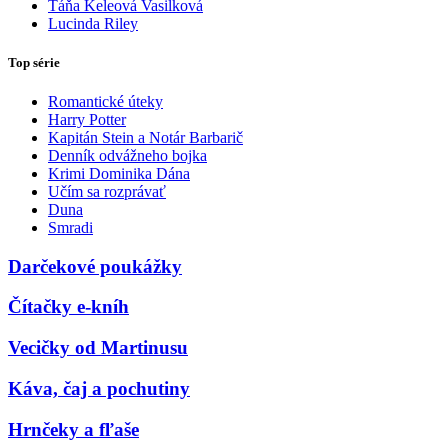
Táňa Keleová Vasilková
Lucinda Riley
Top série
Romantické úteky
Harry Potter
Kapitán Stein a Notár Barbarič
Denník odvážneho bojka
Krimi Dominika Dána
Učím sa rozprávať
Duna
Smradi
Darčekové poukážky
Čítačky e-kníh
Vecičky od Martinusu
Káva, čaj a pochutiny
Hrnčeky a fľaše