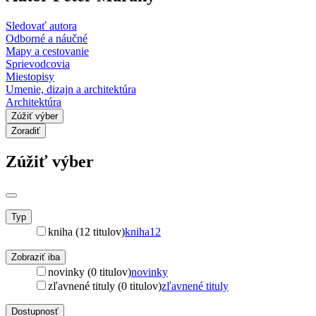
Sledovať autora
Odborné a náučné
Mapy a cestovanie
Sprievodcovia
Miestopisy
Umenie, dizajn a architektúra
Architektúra
Zúžiť výber
Zoradiť
Zúžiť výber
Typ
kniha (12 titulov)
kniha
12
Zobraziť iba
novinky (0 titulov)
novinky
zľavnené tituly (0 titulov)
zľavnené tituly
Dostupnosť