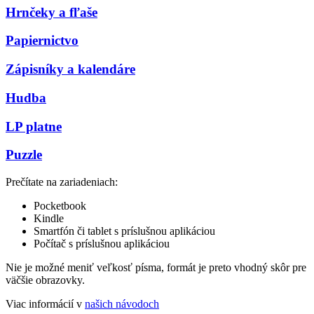
Hrnčeky a fľaše
Papiernictvo
Zápisníky a kalendáre
Hudba
LP platne
Puzzle
Prečítate na zariadeniach:
Pocketbook
Kindle
Smartfón či tablet s príslušnou aplikáciou
Počítač s príslušnou aplikáciou
Nie je možné meniť veľkosť písma, formát je preto vhodný skôr pre
väčšie obrazovky.
Viac informácií v
našich návodoch