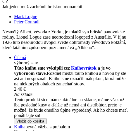
CZ
Jak jeden muž zachránil britskou monarchii
Mark Logue
Peter Conradi
Nesmělý Albert, vévoda z Yorku, je mladší syn britské panovnické
rodiny, Lionel Logue zase neortodoxní logoped z Austrálie. V říjnu
1926 tuto nesourodou dvojici svede dohromady vévodovo koktání,
které fatálním způsobem poznamenává „Albieho“...
Čítaná
výborný stav
Túto knihu sme vykúpili cez
Knihovrátok
a je vo
výbornom stave.
Rozdiel medzi touto knihou a novou by ste
asi ani nespoznali. Knihu sme označili nálepkou, ktorá môže
na niektorých obaloch zanechať stopy.
2,40 €
Na sklade
Tento produkt síce máme aktuálne na sklade, máme však už
iba posledné kusy a ďalšie už nemá ani distribútor, preto je
možné, že bude onedlho úplne vypredaný. Ak ho chcete mať,
ponáhľajte sa!
Vložiť do košíka
Kniha
pevná väzba s prebalom