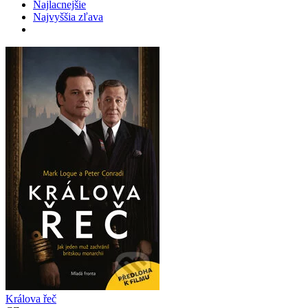
Najlacnejšie
Najvyššia zľava
Králova řeč