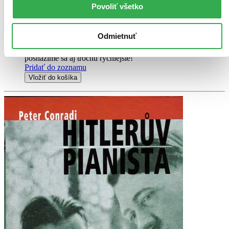
Povoliť všetko
Kniha
pevná väzba
25,80 €
Do 24 – 29 dní
Odmietnuť
Tento produkt momentálne nemáme na sklade, ale zvyčajne
vám ho vieme zabezpečiť a odoslať do 24 – 29 dní. A
posnažíme sa aj trochu rýchlejšie!
Pridať do zoznamu
Vložiť do košíka