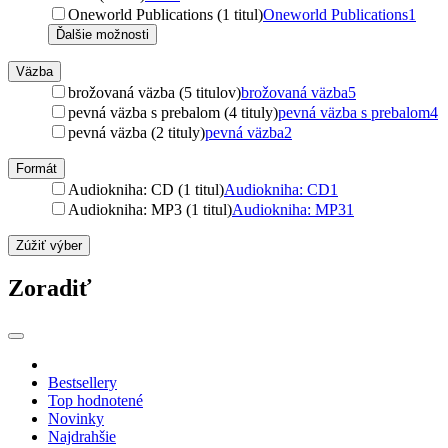
Oneworld Publications (1 titul)
Oneworld Publications
1
Ďalšie možnosti
Väzba
brožovaná väzba (5 titulov)
brožovaná väzba
5
pevná väzba s prebalom (4 tituly)
pevná väzba s prebalom
4
pevná väzba (2 tituly)
pevná väzba
2
Formát
Audiokniha: CD (1 titul)
Audiokniha: CD
1
Audiokniha: MP3 (1 titul)
Audiokniha: MP3
1
Zúžiť výber
Zoradiť
Bestsellery
Top hodnotené
Novinky
Najdrahšie