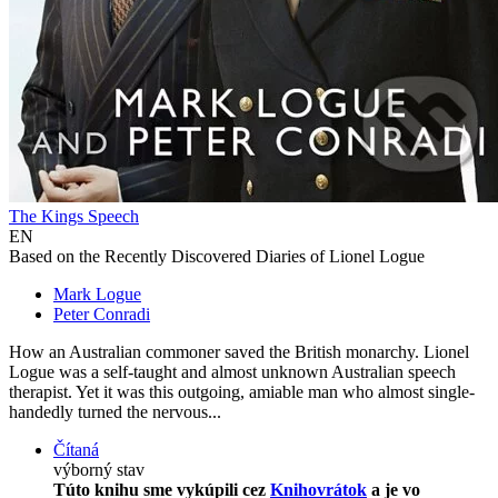
The Kings Speech
EN
Based on the Recently Discovered Diaries of Lionel Logue
Mark Logue
Peter Conradi
How an Australian commoner saved the British monarchy. Lionel
Logue was a self-taught and almost unknown Australian speech
therapist. Yet it was this outgoing, amiable man who almost single-
handedly turned the nervous...
Čítaná
výborný stav
Túto knihu sme vykúpili cez
Knihovrátok
a je vo