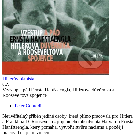
Hitlerův pianista
CZ
Vzestup a pád Ernsta Hanfstaengla, Hitlerova důvěrníka a
Rooseveltova spojence
Peter Conradi
Neuvěřitelný příběh jediné osoby, která přímo pracovala pro Hitlera
a Franklina D. Roosevelta - příjemného absolventa Harvardu Ernsta
Hanfstaengla, který pomáhal vytvořit stvůru nacismu a později
pracoval na jejím zničení...