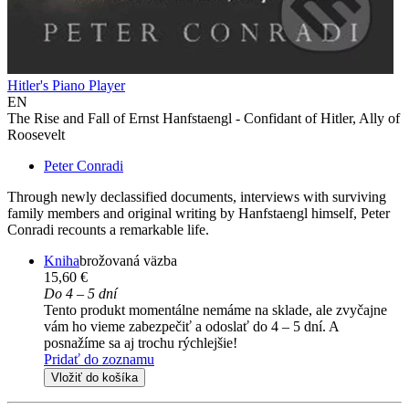
Hitler's Piano Player
EN
The Rise and Fall of Ernst Hanfstaengl - Confidant of Hitler, Ally of
Roosevelt
Peter Conradi
Through newly declassified documents, interviews with surviving
family members and original writing by Hanfstaengl himself, Peter
Conradi recounts a remarkable life.
Kniha
brožovaná väzba
15,60 €
Do 4 – 5 dní
Tento produkt momentálne nemáme na sklade, ale zvyčajne
vám ho vieme zabezpečiť a odoslať do 4 – 5 dní. A
posnažíme sa aj trochu rýchlejšie!
Pridať do zoznamu
Vložiť do košíka