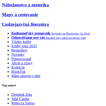
Náboženstvo a ezoterika
Mapy a cestovanie
Cudzojazyčná literatúra
Knihomoľský pomocník
Spýtajte sa Sherlocka, čo čítať
Odporúčame pre vás
Knižné tipy ušité na mieru vám
Všetky knihy
Knihy roka 2025
Bestsellery
Novinky
Pripravované
Akcie a zľavy
Kolekcie
BookTok
Mám záujem o titul
Top autori
Dominik Dán
Julie Caplin
Rebecca Yarros