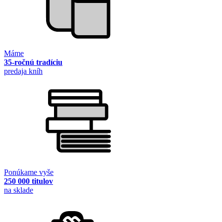
Máme
35-ročnú tradíciu
predaja kníh
Ponúkame vyše
250 000 titulov
na sklade