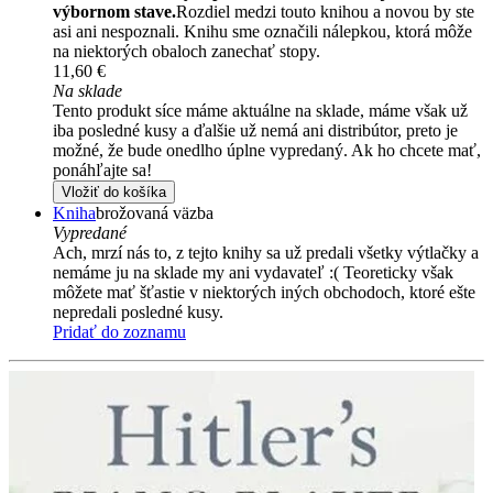
výbornom stave.
Rozdiel medzi touto knihou a novou by ste
asi ani nespoznali. Knihu sme označili nálepkou, ktorá môže
na niektorých obaloch zanechať stopy.
11,60 €
Na sklade
Tento produkt síce máme aktuálne na sklade, máme však už
iba posledné kusy a ďalšie už nemá ani distribútor, preto je
možné, že bude onedlho úplne vypredaný. Ak ho chcete mať,
ponáhľajte sa!
Vložiť do košíka
Kniha
brožovaná väzba
Vypredané
Ach, mrzí nás to, z tejto knihy sa už predali všetky výtlačky a
nemáme ju na sklade my ani vydavateľ :( Teoreticky však
môžete mať šťastie v niektorých iných obchodoch, ktoré ešte
nepredali posledné kusy.
Pridať do zoznamu