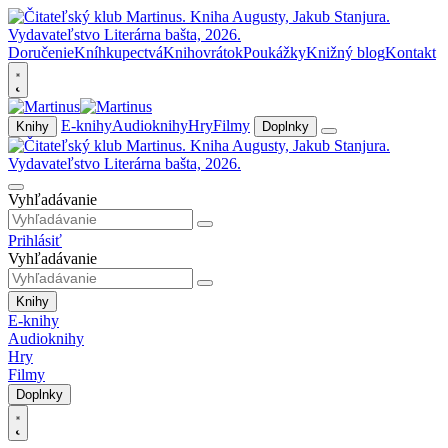
Doručenie
Kníhkupectvá
Knihovrátok
Poukážky
Knižný blog
Kontakt
E-knihy
Audioknihy
Hry
Filmy
Knihy
Doplnky
Vyhľadávanie
Prihlásiť
Vyhľadávanie
Knihy
E-knihy
Audioknihy
Hry
Filmy
Doplnky