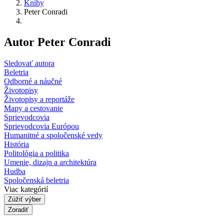
Knihy
Peter Conradi
Autor Peter Conradi
Sledovať autora
Beletria
Odborné a náučné
Životopisy
Životopisy a reportáže
Mapy a cestovanie
Sprievodcovia
Sprievodcovia Európou
Humanitné a spoločenské vedy
História
Politológia a politika
Umenie, dizajn a architektúra
Hudba
Spoločenská beletria
Viac kategórií
Zúžiť výber
Zoradiť