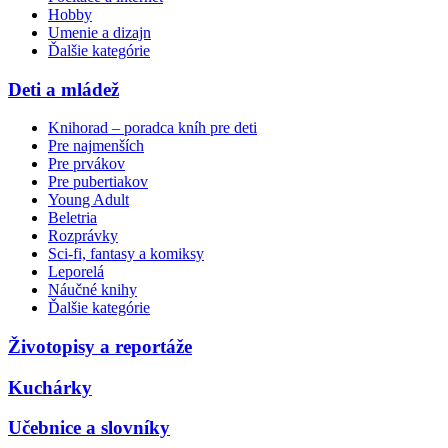
Hobby
Umenie a dizajn
Ďalšie kategórie
Deti a mládež
Knihorad – poradca kníh pre deti
Pre najmenších
Pre prvákov
Pre pubertiakov
Young Adult
Beletria
Rozprávky
Sci-fi, fantasy a komiksy
Leporelá
Náučné knihy
Ďalšie kategórie
Životopisy a reportáže
Kuchárky
Učebnice a slovníky