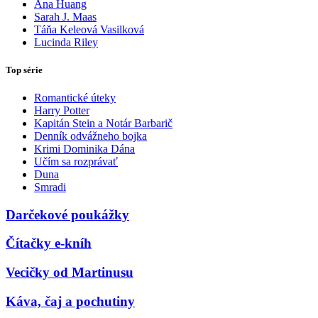
Ana Huang
Sarah J. Maas
Táňa Keleová Vasilková
Lucinda Riley
Top série
Romantické úteky
Harry Potter
Kapitán Stein a Notár Barbarič
Denník odvážneho bojka
Krimi Dominika Dána
Učím sa rozprávať
Duna
Smradi
Darčekové poukážky
Čítačky e-kníh
Vecičky od Martinusu
Káva, čaj a pochutiny