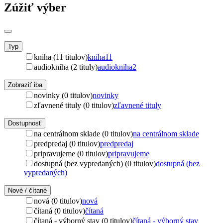
Zúžiť výber
Typ
kniha (11 titulov)
kniha
11
audiokniha (2 tituly)
audiokniha
2
Zobraziť iba
novinky (0 titulov)
novinky
zľavnené tituly (0 titulov)
zľavnené tituly
Dostupnosť
na centrálnom sklade (0 titulov)
na centrálnom sklade
predpredaj (0 titulov)
predpredaj
pripravujeme (0 titulov)
pripravujeme
dostupná (bez vypredaných) (0 titulov)
dostupná (bez
vypredaných)
Nové / čítané
nová (0 titulov)
nová
čítaná (0 titulov)
čítaná
čítaná - výborný stav (0 titulov)
čítaná - výborný stav