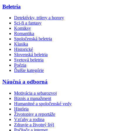
Beletria
Detektívky, trilery a horory
Sci-fi a fantasy
Komiksy
Romantika
Spoločenská beletria
Klasika
Historické
Slovenská beletria
Svetová beletria
Poézia
Ďalšie kategórie
Náučná a odborná
Motivácia a sebarozvoj
Biznis a manažment
Humanitné a spoločenské vedy
História
Životopisy a reportáže
Vzťahy a rodina
Zdravie a životný štýl
Počítače a internet