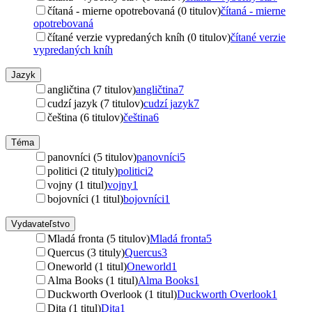
čítaná - mierne opotrebovaná (0 titulov)
čítaná - mierne
opotrebovaná
čítané verzie vypredaných kníh (0 titulov)
čítané verzie
vypredaných kníh
Jazyk
angličtina (7 titulov)
angličtina
7
cudzí jazyk (7 titulov)
cudzí jazyk
7
čeština (6 titulov)
čeština
6
Téma
panovníci (5 titulov)
panovníci
5
politici (2 tituly)
politici
2
vojny (1 titul)
vojny
1
bojovníci (1 titul)
bojovníci
1
Vydavateľstvo
Mladá fronta (5 titulov)
Mladá fronta
5
Quercus (3 tituly)
Quercus
3
Oneworld (1 titul)
Oneworld
1
Alma Books (1 titul)
Alma Books
1
Duckworth Overlook (1 titul)
Duckworth Overlook
1
Dita (1 titul)
Dita
1