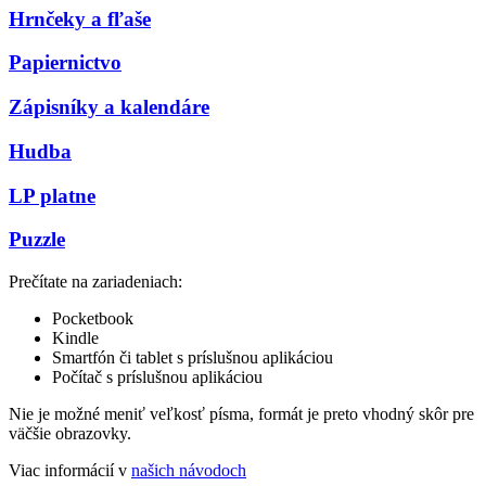
Hrnčeky a fľaše
Papiernictvo
Zápisníky a kalendáre
Hudba
LP platne
Puzzle
Prečítate na zariadeniach:
Pocketbook
Kindle
Smartfón či tablet s príslušnou aplikáciou
Počítač s príslušnou aplikáciou
Nie je možné meniť veľkosť písma, formát je preto vhodný skôr pre
väčšie obrazovky.
Viac informácií v
našich návodoch