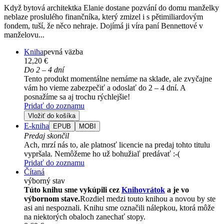
Když bytová architektka Elanie dostane pozvání do domu manželky
neblaze proslulého finančníka, který zmizel i s pětimiliardovým
fondem, tuší, že něco nehraje. Dojímá ji víra paní Bennettové v
manželovu...
Kniha
pevná väzba
12,20 €
Do 2 – 4 dní
Tento produkt momentálne nemáme na sklade, ale zvyčajne
vám ho vieme zabezpečiť a odoslať do 2 – 4 dní. A
posnažíme sa aj trochu rýchlejšie!
Pridať do zoznamu
Vložiť do košíka
E-kniha
EPUB
MOBI
Predaj skončil
Ach, mrzí nás to, ale platnosť licencie na predaj tohto titulu
vypršala. Nemôžeme ho už bohužiaľ predávať :-(
Pridať do zoznamu
Čítaná
výborný stav
Túto knihu sme vykúpili cez
Knihovrátok
a je vo
výbornom stave.
Rozdiel medzi touto knihou a novou by ste
asi ani nespoznali. Knihu sme označili nálepkou, ktorá môže
na niektorých obaloch zanechať stopy.