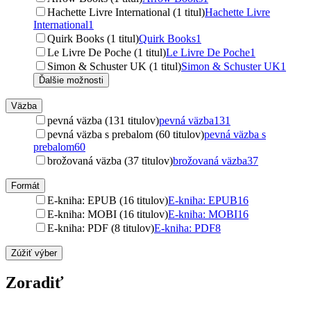
Hachette Livre International (1 titul)
Hachette Livre
International
1
Quirk Books (1 titul)
Quirk Books
1
Le Livre De Poche (1 titul)
Le Livre De Poche
1
Simon & Schuster UK (1 titul)
Simon & Schuster UK
1
Ďalšie možnosti
Väzba
pevná väzba (131 titulov)
pevná väzba
131
pevná väzba s prebalom (60 titulov)
pevná väzba s
prebalom
60
brožovaná väzba (37 titulov)
brožovaná väzba
37
Formát
E-kniha: EPUB (16 titulov)
E-kniha: EPUB
16
E-kniha: MOBI (16 titulov)
E-kniha: MOBI
16
E-kniha: PDF (8 titulov)
E-kniha: PDF
8
Zúžiť výber
Zoradiť