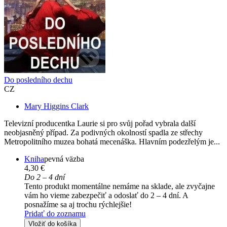
Do posledního dechu
CZ
Mary Higgins Clark
Televizní producentka Laurie si pro svůj pořad vybrala další
neobjasněný případ. Za podivných okolností spadla ze střechy
Metropolitního muzea bohatá mecenáška. Hlavním podezřelým je...
Kniha
pevná väzba
4,30 €
Do 2 – 4 dní
Tento produkt momentálne nemáme na sklade, ale zvyčajne
vám ho vieme zabezpečiť a odoslať do 2 – 4 dní. A
posnažíme sa aj trochu rýchlejšie!
Pridať do zoznamu
Vložiť do košíka