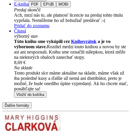
E-kniha
PDF
EPUB
MOBI
Predaj skončil
Ach, mrzí nás to, ale platnosť licencie na predaj tohto titulu
vypršala. Nemôžeme ho už bohužiaľ predávať :-(
Pridať do zoznamu
Čítaná
výborný stav
Túto knihu sme vykúpili cez
Knihovrátok
a je vo
výbornom stave.
Rozdiel medzi touto knihou a novou by ste
asi ani nespoznali. Knihu sme označili nálepkou, ktorá môže
na niektorých obaloch zanechať stopy.
8,69 €
Na sklade
Tento produkt síce máme aktuálne na sklade, máme však už
iba posledné kusy a ďalšie už nemá ani distribútor, preto je
možné, že bude onedlho úplne vypredaný. Ak ho chcete mať,
ponáhľajte sa!
Vložiť do košíka
Ďalšie formáty