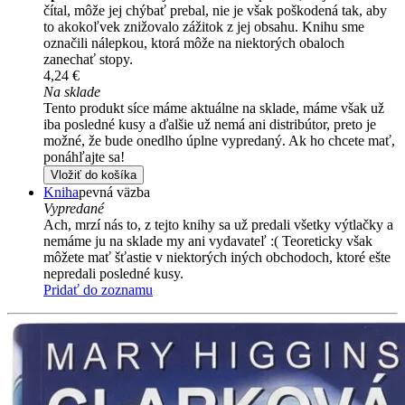
čítal, môže jej chýbať prebal, nie je však poškodená tak, aby
to akokoľvek znižovalo zážitok z jej obsahu. Knihu sme
označili nálepkou, ktorá môže na niektorých obaloch
zanechať stopy.
4,24 €
Na sklade
Tento produkt síce máme aktuálne na sklade, máme však už
iba posledné kusy a ďalšie už nemá ani distribútor, preto je
možné, že bude onedlho úplne vypredaný. Ak ho chcete mať,
ponáhľajte sa!
Vložiť do košíka
Kniha
pevná väzba
Vypredané
Ach, mrzí nás to, z tejto knihy sa už predali všetky výtlačky a
nemáme ju na sklade my ani vydavateľ :( Teoreticky však
môžete mať šťastie v niektorých iných obchodoch, ktoré ešte
nepredali posledné kusy.
Pridať do zoznamu