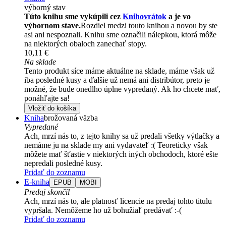
výborný stav
Túto knihu sme vykúpili cez
Knihovrátok
a je vo
výbornom stave.
Rozdiel medzi touto knihou a novou by ste
asi ani nespoznali. Knihu sme označili nálepkou, ktorá môže
na niektorých obaloch zanechať stopy.
10,11 €
Na sklade
Tento produkt síce máme aktuálne na sklade, máme však už
iba posledné kusy a ďalšie už nemá ani distribútor, preto je
možné, že bude onedlho úplne vypredaný. Ak ho chcete mať,
ponáhľajte sa!
Vložiť do košíka
Kniha
brožovaná väzba
Vypredané
Ach, mrzí nás to, z tejto knihy sa už predali všetky výtlačky a
nemáme ju na sklade my ani vydavateľ :( Teoreticky však
môžete mať šťastie v niektorých iných obchodoch, ktoré ešte
nepredali posledné kusy.
Pridať do zoznamu
E-kniha
EPUB
MOBI
Predaj skončil
Ach, mrzí nás to, ale platnosť licencie na predaj tohto titulu
vypršala. Nemôžeme ho už bohužiaľ predávať :-(
Pridať do zoznamu