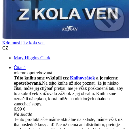
Kdo musí jít z kola ven
CZ
Mary Higgins Clark
Čítaná
mierne opotrebovaná
Túto knihu sme vykúpili cez
Knihovrátok
a je mierne
opotrebovaná.
Na tejto knihe už síce poznať, že ju niekto
čítal, môže jej chýbať prebal, nie je však poškodená tak, aby
to akokoľvek znižovalo zážitok z jej obsahu. Knihu sme
označili nálepkou, ktorá môže na niektorých obaloch
zanechať stopy.
6,99 €
Na sklade
Tento produkt síce máme aktuálne na sklade, máme však už
iba posledné kusy a ďalšie už nemá ani distribútor, preto je