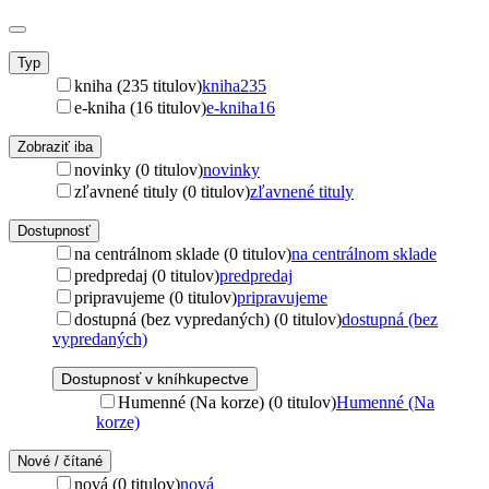
Typ
kniha (235 titulov)
kniha
235
e-kniha (16 titulov)
e-kniha
16
Zobraziť iba
novinky (0 titulov)
novinky
zľavnené tituly (0 titulov)
zľavnené tituly
Dostupnosť
na centrálnom sklade (0 titulov)
na centrálnom sklade
predpredaj (0 titulov)
predpredaj
pripravujeme (0 titulov)
pripravujeme
dostupná (bez vypredaných) (0 titulov)
dostupná (bez
vypredaných)
Dostupnosť v kníhkupectve
Humenné (Na korze) (0 titulov)
Humenné (Na
korze)
Nové / čítané
nová (0 titulov)
nová