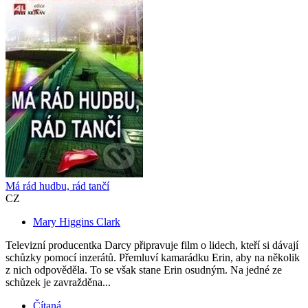
Má rád hudbu, rád tančí
CZ
Mary Higgins Clark
Televizní producentka Darcy připravuje film o lidech, kteří si dávají
schůzky pomocí inzerátů. Přemluví kamarádku Erin, aby na několik
z nich odpověděla. To se však stane Erin osudným. Na jedné ze
schůzek je zavražděna...
Čítaná