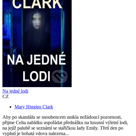
Na jedné lodi
CZ
Mary Higgins Clark
Aby po skandálu se snoubencem unikla nežádoucí pozornosti,
přijme Celia nabídku uspořádat přednášku na luxusní výletní lodi,
na jejíž palubě se seznámí se stařičkou lady Emily. Třetí den po
vyplutí je bohatá vdova nalezena...