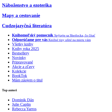
Náboženstvo a ezoterika
Mapy a cestovanie
Cudzojazyčná literatúra
Knihomoľský pomocník
Spýtajte sa Sherlocka, čo čítať
Odporúčame pre vás
Knižné tipy ušité na mieru vám
Všetky knihy
Knihy roka 2025
Bestsellery
Novinky
Pripravované
Akcie a zľavy
Kolekcie
BookTok
Mám záujem o titul
Top autori
Dominik Dán
Julie Caplin
Rebecca Yarros