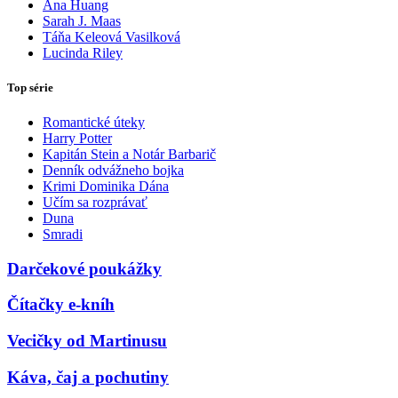
Ana Huang
Sarah J. Maas
Táňa Keleová Vasilková
Lucinda Riley
Top série
Romantické úteky
Harry Potter
Kapitán Stein a Notár Barbarič
Denník odvážneho bojka
Krimi Dominika Dána
Učím sa rozprávať
Duna
Smradi
Darčekové poukážky
Čítačky e-kníh
Vecičky od Martinusu
Káva, čaj a pochutiny