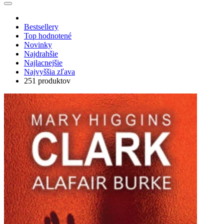
Bestsellery
Top hodnotené
Novinky
Najdrahšie
Najlacnejšie
Najvyššia zľava
251 produktov