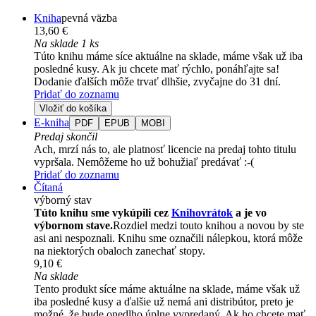
Kniha
pevná väzba
13,60 €
Na sklade 1 ks
Túto knihu máme síce aktuálne na sklade, máme však už iba
posledné kusy. Ak ju chcete mať rýchlo, ponáhľajte sa!
Dodanie ďalších môže trvať dlhšie, zvyčajne do 31 dní.
Pridať do zoznamu
Vložiť do košíka
E-kniha
PDF
EPUB
MOBI
Predaj skončil
Ach, mrzí nás to, ale platnosť licencie na predaj tohto titulu
vypršala. Nemôžeme ho už bohužiaľ predávať :-(
Pridať do zoznamu
Čítaná
výborný stav
Túto knihu sme vykúpili cez
Knihovrátok
a je vo
výbornom stave.
Rozdiel medzi touto knihou a novou by ste
asi ani nespoznali. Knihu sme označili nálepkou, ktorá môže
na niektorých obaloch zanechať stopy.
9,10 €
Na sklade
Tento produkt síce máme aktuálne na sklade, máme však už
iba posledné kusy a ďalšie už nemá ani distribútor, preto je
možné, že bude onedlho úplne vypredaný. Ak ho chcete mať,