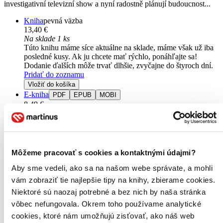
investigativní televizní show a nyní radostně plánují budoucnost...
Kniha
pevná väzba
13,40 €
Na sklade 1 ks
Túto knihu máme síce aktuálne na sklade, máme však už iba
posledné kusy. Ak ju chcete mať rýchlo, ponáhľajte sa!
Dodanie ďalších môže trvať dlhšie, zvyčajne do štyroch dní.
Pridať do zoznamu
Vložiť do košíka
E-kniha
PDF
EPUB
MOBI
8,49 €
Ihneď na stiahnutie
Máte čítačku, tablet alebo mobil? Stiahnite si do nich e-knihu:
budete ju mať hneď a ešte aj ušetríte život stromom. Viac
informácii o e-knihách
nájdete tu
.
Pridať do zoznamu
Môžeme pracovať s cookies a kontaktnými údajmi?
Vložiť do košíka
Aby sme vedeli, ako sa na našom webe správate, a mohli
vám zobraziť tie najlepšie tipy na knihy, zbierame cookies.
Niektoré sú naozaj potrebné a bez nich by naša stránka
vôbec nefungovala. Okrem toho používame analytické
cookies, ktoré nám umožňujú zisťovať, ako náš web