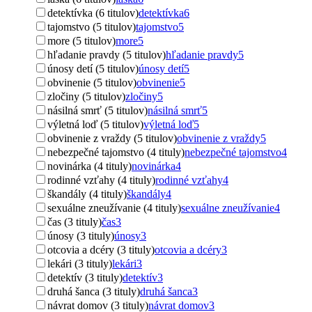
detektívka (6 titulov)
detektívka
6
tajomstvo (5 titulov)
tajomstvo
5
more (5 titulov)
more
5
hľadanie pravdy (5 titulov)
hľadanie pravdy
5
únosy detí (5 titulov)
únosy detí
5
obvinenie (5 titulov)
obvinenie
5
zločiny (5 titulov)
zločiny
5
násilná smrť (5 titulov)
násilná smrť
5
výletná loď (5 titulov)
výletná loď
5
obvinenie z vraždy (5 titulov)
obvinenie z vraždy
5
nebezpečné tajomstvo (4 tituly)
nebezpečné tajomstvo
4
novinárka (4 tituly)
novinárka
4
rodinné vzťahy (4 tituly)
rodinné vzťahy
4
škandály (4 tituly)
škandály
4
sexuálne zneužívanie (4 tituly)
sexuálne zneužívanie
4
čas (3 tituly)
čas
3
únosy (3 tituly)
únosy
3
otcovia a dcéry (3 tituly)
otcovia a dcéry
3
lekári (3 tituly)
lekári
3
detektív (3 tituly)
detektív
3
druhá šanca (3 tituly)
druhá šanca
3
návrat domov (3 tituly)
návrat domov
3