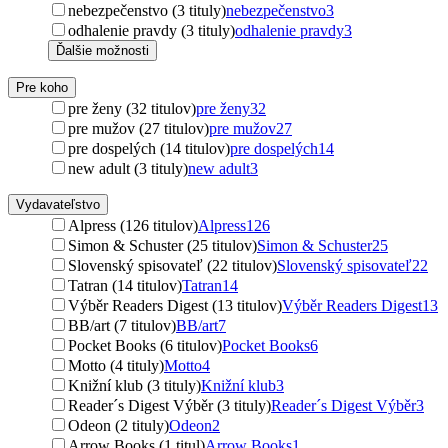
nebezpečenstvo (3 tituly)
nebezpečenstvo
3
odhalenie pravdy (3 tituly)
odhalenie pravdy
3
Ďalšie možnosti
Pre koho
pre ženy (32 titulov)
pre ženy
32
pre mužov (27 titulov)
pre mužov
27
pre dospelých (14 titulov)
pre dospelých
14
new adult (3 tituly)
new adult
3
Vydavateľstvo
Alpress (126 titulov)
Alpress
126
Simon & Schuster (25 titulov)
Simon & Schuster
25
Slovenský spisovateľ (22 titulov)
Slovenský spisovateľ
22
Tatran (14 titulov)
Tatran
14
Výběr Readers Digest (13 titulov)
Výběr Readers Digest
13
BB/art (7 titulov)
BB/art
7
Pocket Books (6 titulov)
Pocket Books
6
Motto (4 tituly)
Motto
4
Knižní klub (3 tituly)
Knižní klub
3
Reader´s Digest Výběr (3 tituly)
Reader´s Digest Výběr
3
Odeon (2 tituly)
Odeon
2
Arrow Books (1 titul)
Arrow Books
1