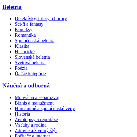
Beletria
Detektívky, trilery a horory
Sci-fi a fantasy
Komiksy
Romantika
Spoločenská beletria
Klasika
Historické
Slovenská beletria
Svetová beletria
Poézia
Ďalšie kategórie
Náučná a odborná
Motivácia a sebarozvoj
Biznis a manažment
Humanitné a spoločenské vedy
História
Životopisy a reportáže
Vzťahy a rodina
Zdravie a životný štýl
Počítače a internet