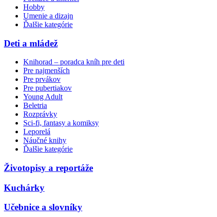
Hobby
Umenie a dizajn
Ďalšie kategórie
Deti a mládež
Knihorad – poradca kníh pre deti
Pre najmenších
Pre prvákov
Pre pubertiakov
Young Adult
Beletria
Rozprávky
Sci-fi, fantasy a komiksy
Leporelá
Náučné knihy
Ďalšie kategórie
Životopisy a reportáže
Kuchárky
Učebnice a slovníky