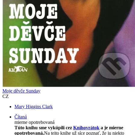
Moje děvče Sunday
CZ
Mary Higgins Clark
Čítaná
mierne opotrebovaná
Túto knihu sme vykúpili cez
Knihovrátok
a je mierne
opotrebovaná.
Na tejto knihe už síce poznať, že ju niekto