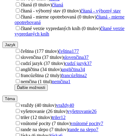
čítaná (0 titulov)
čítaná
čítaná - výborný stav (0 titulov)
čítaná - výborný stav
čítaná - mierne opotrebovaná (0 titulov)
čítaná - mierne
opotrebovaná
čítané verzie vypredaných kníh (0 titulov)
čítané verzie
vypredaných kníh
Jazyk
čeština (177 titulov)
čeština
177
slovenčina (37 titulov)
slovenčina
37
cudzí jazyk (37 titulov)
cudzí jazyk
37
angličtina (34 titulov)
angličtina
34
francúzština (2 tituly)
francúzština
2
nemčina (1 titul)
nemčina
1
Ďalšie možnosti
Téma
vraždy (40 titulov)
vraždy
40
vyšetrovanie (26 titulov)
vyšetrovanie
26
triler (12 titulov)
triler
12
vnútorné pocity (7 titulov)
vnútorné pocity
7
rande na slepo (7 titulov)
rande na slepo
7
láska (6 titulov)
láska
6