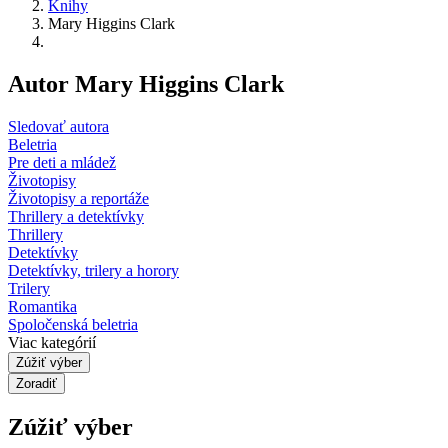
Knihy
Mary Higgins Clark
Autor Mary Higgins Clark
Sledovať autora
Beletria
Pre deti a mládež
Životopisy
Životopisy a reportáže
Thrillery a detektívky
Thrillery
Detektívky
Detektívky, trilery a horory
Trilery
Romantika
Spoločenská beletria
Viac kategórií
Zúžiť výber
Zoradiť
Zúžiť výber