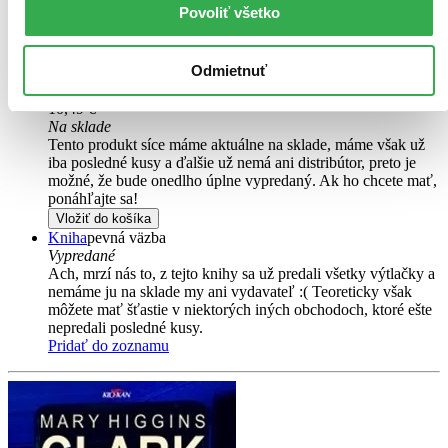
Čítaná
Povoliť všetko
výborný stav
Túto knihu sme vykúpili cez
Knihovrátok
a je vo
výbornom stave.
Rozdiel medzi touto knihou a novou by ste
Odmietnuť
asi ani nespoznali. Knihu sme označili nálepkou, ktorá môže
na niektorých obaloch zanechať stopy.
10,49 €
Na sklade
Tento produkt síce máme aktuálne na sklade, máme však už
iba posledné kusy a ďalšie už nemá ani distribútor, preto je
možné, že bude onedlho úplne vypredaný. Ak ho chcete mať,
ponáhľajte sa!
Vložiť do košíka
Kniha
pevná väzba
Vypredané
Ach, mrzí nás to, z tejto knihy sa už predali všetky výtlačky a
nemáme ju na sklade my ani vydavateľ :( Teoreticky však
môžete mať šťastie v niektorých iných obchodoch, ktoré ešte
nepredali posledné kusy.
Pridať do zoznamu