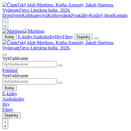
Doručenie
Kníhkupectvá
Knihovrátok
Poukážky
Knižný blog
Kontakt
E-knihy
Audioknihy
Hry
Filmy
Knihy
Doplnky
Vyhľadávanie
Prihlásiť
Vyhľadávanie
Knihy
E-knihy
Audioknihy
Hry
Filmy
Doplnky