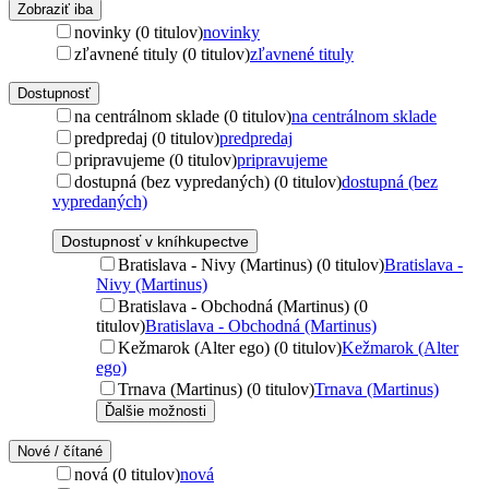
Zobraziť iba
novinky (0 titulov)
novinky
zľavnené tituly (0 titulov)
zľavnené tituly
Dostupnosť
na centrálnom sklade (0 titulov)
na centrálnom sklade
predpredaj (0 titulov)
predpredaj
pripravujeme (0 titulov)
pripravujeme
dostupná (bez vypredaných) (0 titulov)
dostupná (bez
vypredaných)
Dostupnosť v kníhkupectve
Bratislava - Nivy (Martinus) (0 titulov)
Bratislava -
Nivy (Martinus)
Bratislava - Obchodná (Martinus) (0
titulov)
Bratislava - Obchodná (Martinus)
Kežmarok (Alter ego) (0 titulov)
Kežmarok (Alter
ego)
Trnava (Martinus) (0 titulov)
Trnava (Martinus)
Ďalšie možnosti
Nové / čítané
nová (0 titulov)
nová