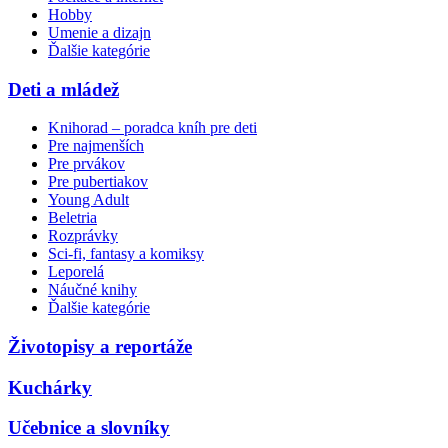
Hobby
Umenie a dizajn
Ďalšie kategórie
Deti a mládež
Knihorad – poradca kníh pre deti
Pre najmenších
Pre prvákov
Pre pubertiakov
Young Adult
Beletria
Rozprávky
Sci-fi, fantasy a komiksy
Leporelá
Náučné knihy
Ďalšie kategórie
Životopisy a reportáže
Kuchárky
Učebnice a slovníky