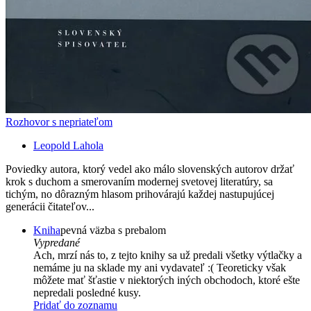
Rozhovor s nepriateľom
Leopold Lahola
Poviedky autora, ktorý vedel ako málo slovenských autorov držať
krok s duchom a smerovaním modernej svetovej literatúry, sa
tichým, no dôrazným hlasom prihovárajú každej nastupujúcej
generácii čitateľov...
Kniha
pevná väzba s prebalom
Vypredané
Ach, mrzí nás to, z tejto knihy sa už predali všetky výtlačky a
nemáme ju na sklade my ani vydavateľ :( Teoreticky však
môžete mať šťastie v niektorých iných obchodoch, ktoré ešte
nepredali posledné kusy.
Pridať do zoznamu