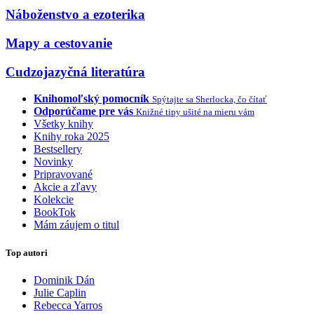
Náboženstvo a ezoterika
Mapy a cestovanie
Cudzojazyčná literatúra
Knihomoľský pomocník
Spýtajte sa Sherlocka, čo čítať
Odporúčame pre vás
Knižné tipy ušité na mieru vám
Všetky knihy
Knihy roka 2025
Bestsellery
Novinky
Pripravované
Akcie a zľavy
Kolekcie
BookTok
Mám záujem o titul
Top autori
Dominik Dán
Julie Caplin
Rebecca Yarros