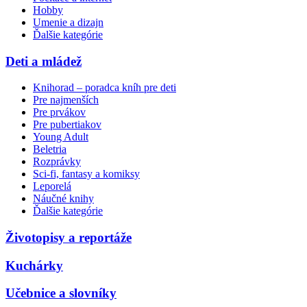
Hobby
Umenie a dizajn
Ďalšie kategórie
Deti a mládež
Knihorad – poradca kníh pre deti
Pre najmenších
Pre prvákov
Pre pubertiakov
Young Adult
Beletria
Rozprávky
Sci-fi, fantasy a komiksy
Leporelá
Náučné knihy
Ďalšie kategórie
Životopisy a reportáže
Kuchárky
Učebnice a slovníky