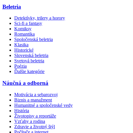
Beletria
Detektívky, trilery a horory
Sci-fi a fantasy
Komiksy
Romantika
Spoločenská beletria
Klasika
Historické
Slovenská beletria
Svetová beletria
Poézia
Ďalšie kategórie
Náučná a odborná
Motivácia a sebarozvoj
Biznis a manažment
Humanitné a spoločenské vedy
História
Životopisy a reportáže
Vzťahy a rodina
Zdravie a životný štýl
Počítače a internet