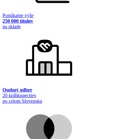
Ponúkame vyše
250 000 titulov
na sklade
Osobný odber
20 kníhkupectiev
po celom Slovensku