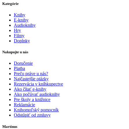
Kategórie
Knihy
E-knihy
Audioknihy
Hry
Filmy
Doplnky
Nakupujte u nás
Doručenie
Platba
Prečo práve u nás?
Najčastejšie otázky
Rezervácia v kníhkupectve
Ako čítať e-knihy
Ako počúvať audioknihy
Pre školy a knižnice
Reklamácie
Knihomoľský pomocník
Odstúpiť od zmluvy
Martinus