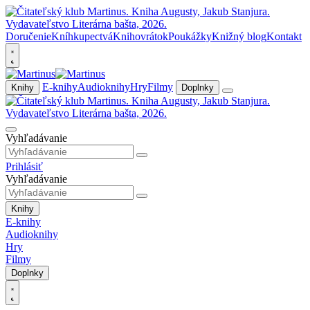
Doručenie
Kníhkupectvá
Knihovrátok
Poukážky
Knižný blog
Kontakt
E-knihy
Audioknihy
Hry
Filmy
Knihy
Doplnky
Vyhľadávanie
Prihlásiť
Vyhľadávanie
Knihy
E-knihy
Audioknihy
Hry
Filmy
Doplnky