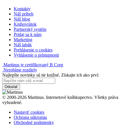
Kontakty
Náš príbeh
Náš blog
Knihovrátok
Partnerský systém
Pridaj sa k nám
Marketing
Náš labák
Prehlásenie o cookies
Vyhlásenie o prístupnosti
Martinus je certifikovaný B Corp
Nerobíme rozdiely
Najlepšie novinky sú tie knižné. Získajte ich ako prví:
Odoslať
© 2000-2026 Martinus. Internetové kníhkupectvo. Všetky práva
vyhradené.
Nastaviť cookies
Ochrana súkromia
Obchodné podmienky