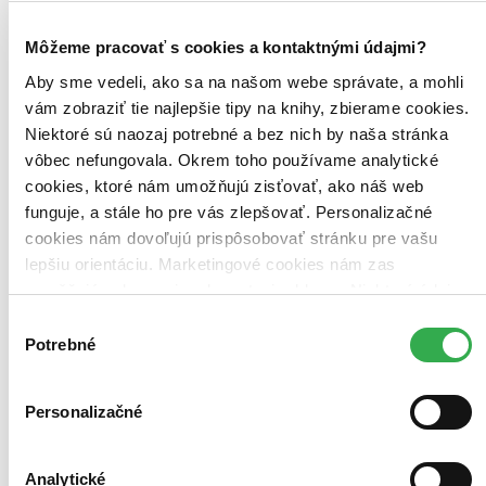
Top hodnotené
Novinky
Môžeme pracovať s cookies a kontaktnými údajmi?
Najdrahšie
Najlacnejšie
Aby sme vedeli, ako sa na našom webe správate, a mohli
Najvyššia zľava
vám zobraziť tie najlepšie tipy na knihy, zbierame cookies.
Niektoré sú naozaj potrebné a bez nich by naša stránka
vôbec nefungovala. Okrem toho používame analytické
cookies, ktoré nám umožňujú zisťovať, ako náš web
funguje, a stále ho pre vás zlepšovať. Personalizačné
cookies nám dovoľujú prispôsobovať stránku pre vašu
lepšiu orientáciu. Marketingové cookies nám zas
umožňujú zobrazenie relevantnej reklamy. Niektoré údaje
zdieľame aj s tretími stranami. Veľmi by nám pomohlo,
Výber
keby sme mohli používať všetky tieto cookies. Ďakujeme!
Potrebné
súhlasu
Personalizačné
Analytické