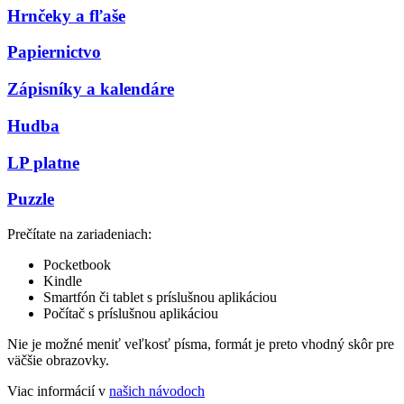
Hrnčeky a fľaše
Papiernictvo
Zápisníky a kalendáre
Hudba
LP platne
Puzzle
Prečítate na zariadeniach:
Pocketbook
Kindle
Smartfón či tablet s príslušnou aplikáciou
Počítač s príslušnou aplikáciou
Nie je možné meniť veľkosť písma, formát je preto vhodný skôr pre
väčšie obrazovky.
Viac informácií v
našich návodoch