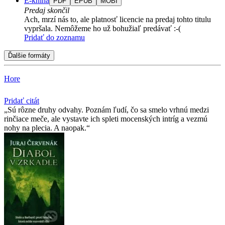
E-kniha
PDF
EPUB
MOBI
Predaj skončil
Ach, mrzí nás to, ale platnosť licencie na predaj tohto titulu
vypršala. Nemôžeme ho už bohužiaľ predávať :-(
Pridať do zoznamu
Ďalšie formáty
Hore
Pridať citát
Sú rôzne druhy odvahy. Poznám ľudí, čo sa smelo vrhnú medzi
rinčiace meče, ale vystavte ich spleti mocenských intríg a vezmú
nohy na plecia. A naopak.