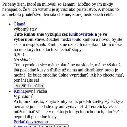
Príbehy žien, ktoré sa milovali so ženami. Možno by im nikdy
nenapadlo, že v ich vzťahu je aj viac ako priateľstvo. A možno to
ani nebolo priateľstvo, len sila chémie, ktorej nedokázali čeliť...
Čítaná
výborný stav
Túto knihu sme vykúpili cez
Knihovrátok
a je vo
výbornom stave.
Rozdiel medzi touto knihou a novou by ste
asi ani nespoznali. Knihu sme označili nálepkou, ktorá môže
na niektorých obaloch zanechať stopy.
6,20 €
Na sklade
Tento produkt síce máme aktuálne na sklade, máme však už
iba posledné kusy a ďalšie už nemá ani distribútor, preto je
možné, že bude onedlho úplne vypredaný. Ak ho chcete mať,
ponáhľajte sa!
Vložiť do košíka
Kniha
pevná väzba
Vypredané
Ach, mrzí nás to, z tejto knihy sa už predali všetky výtlačky a
nemáme ju na sklade my ani vydavateľ :( Teoreticky však
môžete mať šťastie v niektorých iných obchodoch, ktoré ešte
nepredali posledné kusy.
Pridať do zoznamu