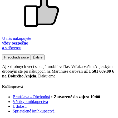
U nás nakupujete
vždy bezpečne
a s dôverou
Predchádzajúce
Ďalšie
Aj z drobných vecí sa dajú urobiť veľké. Vďaka vašim Anjelským
drobným ste pri nákupoch na Martinuse darovali už
1 501 609,00 €
na Dobrého Anjela
. Ďakujeme!
Kníhkupectvá
Bratislava - Obchodná
• Zatvorené do zajtra 10:00
Všetky kníhkupectvá
Udalosti
Spriatelené kníhkupectvá