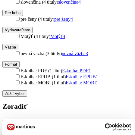
slovenčina (4 tituly)
slovenčina
4
Pre koho
pre ženy (4 tituly)
pre ženy
4
Vydavateľstvo
Motýľ (4 tituly)
Motýľ
4
Väzba
pevná väzba (3 tituly)
pevná väzba
3
Formát
E-kniha: PDF (1 titul)
E-kniha: PDF
1
E-kniha: EPUB (1 titul)
E-kniha: EPUB
1
E-kniha: MOBI (1 titul)
E-kniha: MOBI
1
Zúžiť výber
Zoradiť
Bestsellery