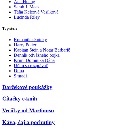
Ana Huang
Sarah J. Maas
Táňa Keleová Vasilková
Lucinda Riley
Top série
Romantické úteky
Harry Potter
Kapitán Stein a Notár Barbarič
Denník odvážneho bojka
Krimi Dominika Dána
Učím sa rozprávať
Duna
Smradi
Darčekové poukážky
Čítačky e-kníh
Vecičky od Martinusu
Káva, čaj a pochutiny