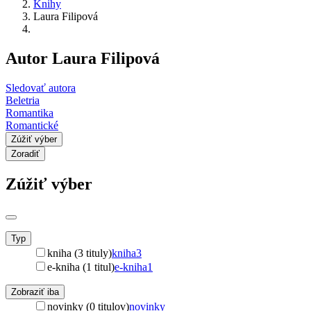
Knihy
Laura Filipová
Autor Laura Filipová
Sledovať autora
Beletria
Romantika
Romantické
Zúžiť výber
Zoradiť
Zúžiť výber
Typ
kniha (3 tituly)
kniha
3
e-kniha (1 titul)
e-kniha
1
Zobraziť iba
novinky (0 titulov)
novinky