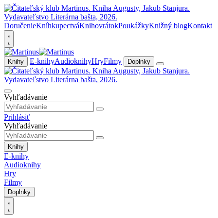
Doručenie
Kníhkupectvá
Knihovrátok
Poukážky
Knižný blog
Kontakt
E-knihy
Audioknihy
Hry
Filmy
Knihy
Doplnky
Vyhľadávanie
Prihlásiť
Vyhľadávanie
Knihy
E-knihy
Audioknihy
Hry
Filmy
Doplnky