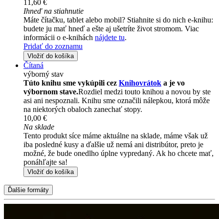
11,60 €
Ihneď na stiahnutie
Máte čítačku, tablet alebo mobil? Stiahnite si do nich e-knihu:
budete ju mať hneď a ešte aj ušetríte život stromom. Viac
informácii o e-knihách
nájdete tu
.
Pridať do zoznamu
Vložiť do košíka
Čítaná
výborný stav
Túto knihu sme vykúpili cez
Knihovrátok
a je vo
výbornom stave.
Rozdiel medzi touto knihou a novou by ste
asi ani nespoznali. Knihu sme označili nálepkou, ktorá môže
na niektorých obaloch zanechať stopy.
10,00 €
Na sklade
Tento produkt síce máme aktuálne na sklade, máme však už
iba posledné kusy a ďalšie už nemá ani distribútor, preto je
možné, že bude onedlho úplne vypredaný. Ak ho chcete mať,
ponáhľajte sa!
Vložiť do košíka
Ďalšie formáty