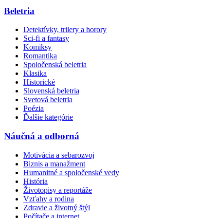
Beletria
Detektívky, trilery a horory
Sci-fi a fantasy
Komiksy
Romantika
Spoločenská beletria
Klasika
Historické
Slovenská beletria
Svetová beletria
Poézia
Ďalšie kategórie
Náučná a odborná
Motivácia a sebarozvoj
Biznis a manažment
Humanitné a spoločenské vedy
História
Životopisy a reportáže
Vzťahy a rodina
Zdravie a životný štýl
Počítače a internet