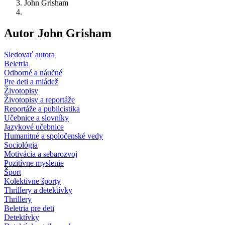
John Grisham
Autor John Grisham
Sledovať autora
Beletria
Odborné a náučné
Pre deti a mládež
Životopisy
Životopisy a reportáže
Reportáže a publicistika
Učebnice a slovníky
Jazykové učebnice
Humanitné a spoločenské vedy
Sociológia
Motivácia a sebarozvoj
Pozitívne myslenie
Šport
Kolektívne športy
Thrillery a detektívky
Thrillery
Beletria pre deti
Detektívky