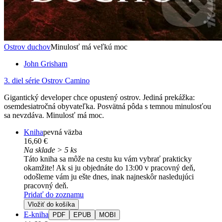
Ostrov duchov
Minulosť má veľkú moc
John Grisham
3. diel série
Ostrov Camino
Gigantický developer chce opustený ostrov. Jediná prekážka:
osemdesiatročná obyvateľka. Posvätná pôda s temnou minulosťou
sa nevzdáva. Minulosť má moc.
Kniha
pevná väzba
16,60 €
Na sklade > 5 ks
Táto kniha sa môže na cestu ku vám vybrať prakticky
okamžite! Ak si ju objednáte do 13:00 v pracovný deň,
odošleme vám ju ešte dnes, inak najneskôr nasledujúci
pracovný deň.
Pridať do zoznamu
Vložiť do košíka
E-kniha
PDF
EPUB
MOBI