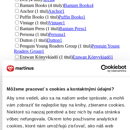
Bantam Books (4 tituly)
Bantam Books
4
Anchor (1 titul)
Anchor
1
Puffin Books (1 titul)
Puffin Books
1
Vintage (1 titul)
Vintage
1
Bantam Press (1 titul)
Bantam Press
1
Persona (1 titul)
Persona
1
Dutton (1 titul)
Dutton
1
Penguin Young Readers Group (1 titul)
Penguin Young
Readers Group
1
Erawan Könyvkiadó (1 titul)
Erawan Könyvkiadó
1
Ďalšie možnosti
Väzba
pevná väzba (294 titulov)
pevná väzba
294
brožovaná väzba (283 titulov)
brožovaná väzba
283
Môžeme pracovať s cookies a kontaktnými údajmi?
pevná väzba s prebalom (46 titulov)
pevná väzba s
prebalom
46
Aby sme vedeli, ako sa na našom webe správate, a mohli
vám zobraziť tie najlepšie tipy na knihy, zbierame cookies.
Formát
Niektoré sú naozaj potrebné a bez nich by naša stránka
E-kniha: EPUB (92 titulov)
E-kniha: EPUB
92
E-kniha: EPUB (Adobe DRM) (48 titulov)
E-kniha: EPUB
vôbec nefungovala. Okrem toho používame analytické
(Adobe DRM)
48
cookies, ktoré nám umožňujú zisťovať, ako náš web
E-kniha: MOBI (44 titulov)
E-kniha: MOBI
44