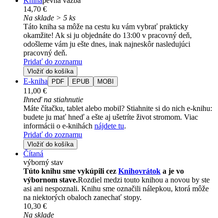
Kniha
pevná väzba
14,70 €
Na sklade > 5 ks
Táto kniha sa môže na cestu ku vám vybrať prakticky
okamžite! Ak si ju objednáte do 13:00 v pracovný deň,
odošleme vám ju ešte dnes, inak najneskôr nasledujúci
pracovný deň.
Pridať do zoznamu
Vložiť do košíka
E-kniha
PDF
EPUB
MOBI
11,00 €
Ihneď na stiahnutie
Máte čítačku, tablet alebo mobil? Stiahnite si do nich e-knihu:
budete ju mať hneď a ešte aj ušetríte život stromom. Viac
informácii o e-knihách
nájdete tu
.
Pridať do zoznamu
Vložiť do košíka
Čítaná
výborný stav
Túto knihu sme vykúpili cez
Knihovrátok
a je vo
výbornom stave.
Rozdiel medzi touto knihou a novou by ste
asi ani nespoznali. Knihu sme označili nálepkou, ktorá môže
na niektorých obaloch zanechať stopy.
10,30 €
Na sklade