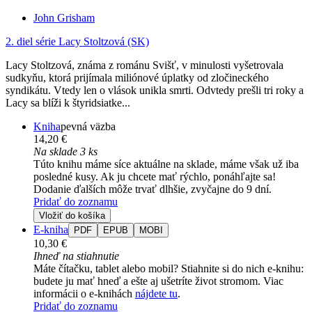
John Grisham
2. diel série
Lacy Stoltzová (SK)
Lacy Stoltzová, známa z románu Svišť, v minulosti vyšetrovala
sudkyňu, ktorá prijímala miliónové úplatky od zločineckého
syndikátu. Vtedy len o vlások unikla smrti. Odvtedy prešli tri roky a
Lacy sa blíži k štyridsiatke...
Kniha
pevná väzba
14,20 €
Na sklade 3 ks
Túto knihu máme síce aktuálne na sklade, máme však už iba
posledné kusy. Ak ju chcete mať rýchlo, ponáhľajte sa!
Dodanie ďalších môže trvať dlhšie, zvyčajne do 9 dní.
Pridať do zoznamu
Vložiť do košíka
E-kniha
PDF
EPUB
MOBI
10,30 €
Ihneď na stiahnutie
Máte čítačku, tablet alebo mobil? Stiahnite si do nich e-knihu:
budete ju mať hneď a ešte aj ušetríte život stromom. Viac
informácii o e-knihách
nájdete tu
.
Pridať do zoznamu