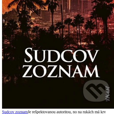
Sudcov zoznam
Je rešpektovanou autoritou, no na rukách má krv