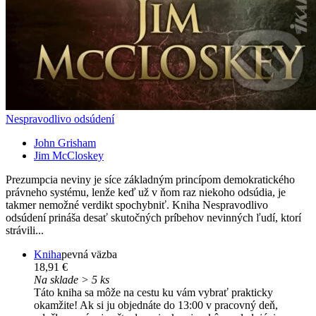
Nespravodlivo odsúdení
John Grisham
Jim McCloskey
Prezumpcia neviny je síce základným princípom demokratického
právneho systému, lenže keď už v ňom raz niekoho odsúdia, je
takmer nemožné verdikt spochybniť. Kniha Nespravodlivo
odsúdení prináša desať skutočných príbehov nevinných ľudí, ktorí
strávili...
Kniha
pevná väzba
18,91 €
Na sklade > 5 ks
Táto kniha sa môže na cestu ku vám vybrať prakticky
okamžite! Ak si ju objednáte do 13:00 v pracovný deň,