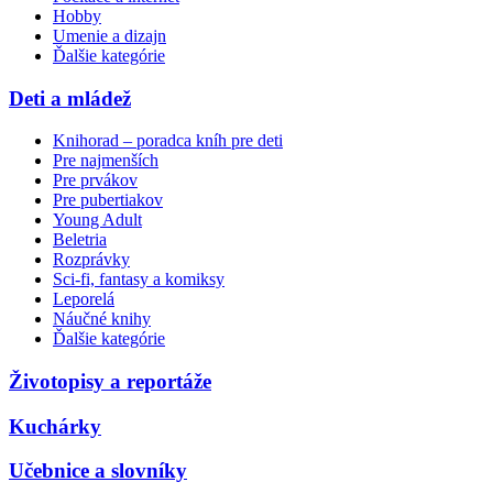
Hobby
Umenie a dizajn
Ďalšie kategórie
Deti a mládež
Knihorad – poradca kníh pre deti
Pre najmenších
Pre prvákov
Pre pubertiakov
Young Adult
Beletria
Rozprávky
Sci-fi, fantasy a komiksy
Leporelá
Náučné knihy
Ďalšie kategórie
Životopisy a reportáže
Kuchárky
Učebnice a slovníky