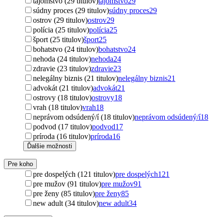
tajomstvo (29 titulov)
tajomstvo
29
súdny proces (29 titulov)
súdny proces
29
ostrov (29 titulov)
ostrov
29
polícia (25 titulov)
polícia
25
šport (25 titulov)
šport
25
bohatstvo (24 titulov)
bohatstvo
24
nehoda (24 titulov)
nehoda
24
zdravie (23 titulov)
zdravie
23
nelegálny biznis (21 titulov)
nelegálny biznis
21
advokát (21 titulov)
advokát
21
ostrovy (18 titulov)
ostrovy
18
vrah (18 titulov)
vrah
18
neprávom odsúdený/í (18 titulov)
neprávom odsúdený/í
18
podvod (17 titulov)
podvod
17
príroda (16 titulov)
príroda
16
Ďalšie možnosti
Pre koho
pre dospelých (121 titulov)
pre dospelých
121
pre mužov (91 titulov)
pre mužov
91
pre ženy (85 titulov)
pre ženy
85
new adult (34 titulov)
new adult
34