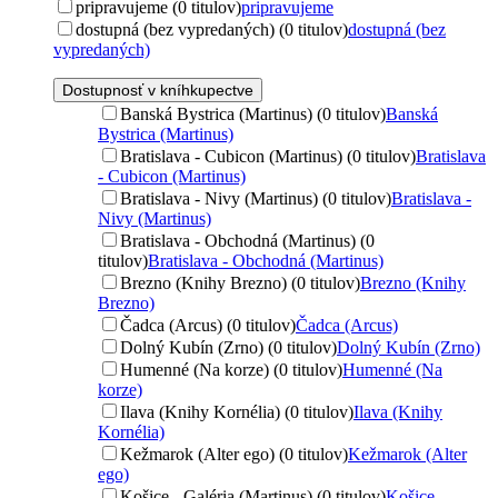
pripravujeme (0 titulov)
pripravujeme
dostupná (bez vypredaných) (0 titulov)
dostupná (bez
vypredaných)
Dostupnosť v kníhkupectve
Banská Bystrica (Martinus) (0 titulov)
Banská
Bystrica (Martinus)
Bratislava - Cubicon (Martinus) (0 titulov)
Bratislava
- Cubicon (Martinus)
Bratislava - Nivy (Martinus) (0 titulov)
Bratislava -
Nivy (Martinus)
Bratislava - Obchodná (Martinus) (0
titulov)
Bratislava - Obchodná (Martinus)
Brezno (Knihy Brezno) (0 titulov)
Brezno (Knihy
Brezno)
Čadca (Arcus) (0 titulov)
Čadca (Arcus)
Dolný Kubín (Zrno) (0 titulov)
Dolný Kubín (Zrno)
Humenné (Na korze) (0 titulov)
Humenné (Na
korze)
Ilava (Knihy Kornélia) (0 titulov)
Ilava (Knihy
Kornélia)
Kežmarok (Alter ego) (0 titulov)
Kežmarok (Alter
ego)
Košice - Galéria (Martinus) (0 titulov)
Košice -