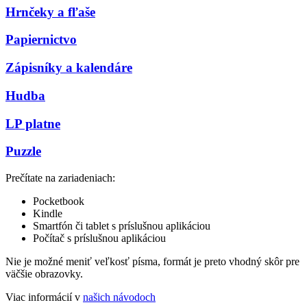
Hrnčeky a fľaše
Papiernictvo
Zápisníky a kalendáre
Hudba
LP platne
Puzzle
Prečítate na zariadeniach:
Pocketbook
Kindle
Smartfón či tablet s príslušnou aplikáciou
Počítač s príslušnou aplikáciou
Nie je možné meniť veľkosť písma, formát je preto vhodný skôr pre
väčšie obrazovky.
Viac informácií v
našich návodoch