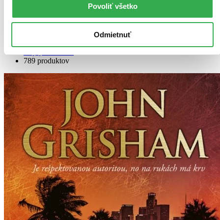
Povoliť všetko
Bestsellery
Top hodnotené
Novinky
Najdrahšie
Odmietnuť
Najlacnejšie
Najvyššia zľava
789 produktov