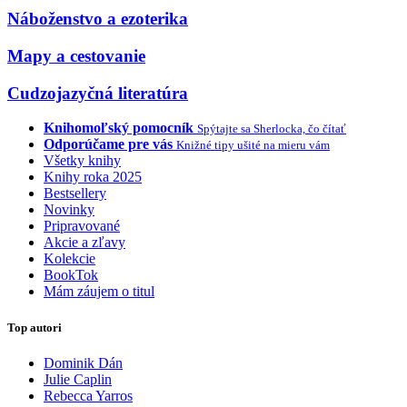
Náboženstvo a ezoterika
Mapy a cestovanie
Cudzojazyčná literatúra
Knihomoľský pomocník
Spýtajte sa Sherlocka, čo čítať
Odporúčame pre vás
Knižné tipy ušité na mieru vám
Všetky knihy
Knihy roka 2025
Bestsellery
Novinky
Pripravované
Akcie a zľavy
Kolekcie
BookTok
Mám záujem o titul
Top autori
Dominik Dán
Julie Caplin
Rebecca Yarros