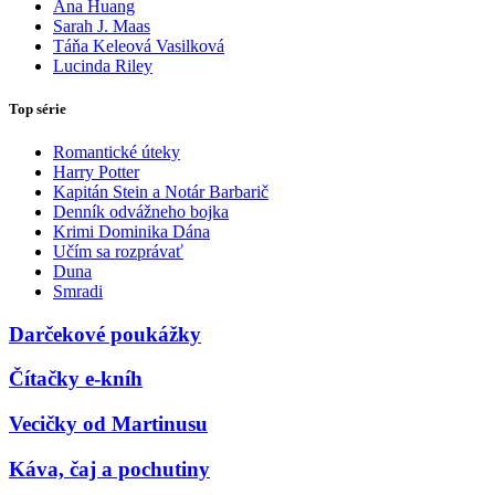
Ana Huang
Sarah J. Maas
Táňa Keleová Vasilková
Lucinda Riley
Top série
Romantické úteky
Harry Potter
Kapitán Stein a Notár Barbarič
Denník odvážneho bojka
Krimi Dominika Dána
Učím sa rozprávať
Duna
Smradi
Darčekové poukážky
Čítačky e-kníh
Vecičky od Martinusu
Káva, čaj a pochutiny