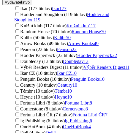
Vydavateľstvo
Ikar (177 titulov)
Ikar
177
Hodder and Stoughton (119 titulov)
Hodder and
Stoughton
119
Knižní klub (117 titulov)
Knižní klub
117
Random House (70 titulov)
Random House
70
Kalibr (50 titulov)
Kalibr
50
Arrow Books (49 titulov)
Arrow Books
49
Pearson (22 titulov)
Pearson
22
Hodder Paperback (22 titulov)
Hodder Paperback
22
Doubleday (13 titulov)
Doubleday
13
Výběr Readers Digest (11 titulov)
Výběr Readers Digest
11
Ikar CZ (10 titulov)
Ikar CZ
10
Penguin Books (10 titulov)
Penguin Books
10
Century (10 titulov)
Century
10
Témbr (10 titulov)
Témbr
10
Heyne (10 titulov)
Heyne
10
Fortuna Libri (8 titulov)
Fortuna Libri
8
Cornerstone (8 titulov)
Cornerstone
8
Fortuna Libri ČR (7 titulov)
Fortuna Libri ČR
7
Ig Publishing (6 titulov)
Ig Publishing
6
OneHotBook (4 tituly)
OneHotBook
4
Dell (4 tituly)
Dell
4