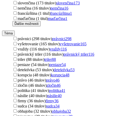
slovenčina (173 titulov)
slovenčina
173
nemčina (16 titulov)
nemčina
16
francúzština (1 titul)
francúzština
1
maďarčina (1 titul)
maďarčina
1
Ďalšie možnosti
Téma
právnici (298 titulov)
právnici
298
vyšetrovanie (165 titulov)
vyšetrovanie
165
vraždy (116 titulov)
vraždy
116
právnický triler (116 titulov)
právnický triler
116
triler (88 titulov)
triler
88
peniaze (54 titulov)
peniaze
54
detektívka (53 titulov)
detektívka
53
korupcia (48 titulov)
korupcia
48
právo (46 titulov)
právo
46
zločin (46 titulov)
zločin
46
politika (41 titulov)
politika
41
násilie (40 titulov)
násilie
40
firmy (36 titulov)
firmy
36
sudca (34 titulov)
sudca
34
obhajoba (32 titulov)
obhajoba
32