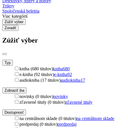
Detektívky, trilery a horory
Trilery
Spoločenská beletria
Viac kategórií
Zúžiť výber
Zoradiť
Zúžiť výber
Typ
kniha (680 titulov)
kniha
680
e-kniha (92 titulov)
e-kniha
92
audiokniha (17 titulov)
audiokniha
17
Zobraziť iba
novinky (0 titulov)
novinky
zľavnené tituly (0 titulov)
zľavnené tituly
Dostupnosť
na centrálnom sklade (0 titulov)
na centrálnom sklade
predpredaj (0 titulov)
predpredaj