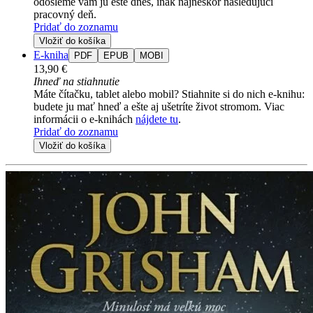
odošleme vám ju ešte dnes, inak najneskôr nasledujúci
pracovný deň.
Pridať do zoznamu
Vložiť do košíka
E-kniha
PDF
EPUB
MOBI
13,90 €
Ihneď na stiahnutie
Máte čítačku, tablet alebo mobil? Stiahnite si do nich e-knihu:
budete ju mať hneď a ešte aj ušetríte život stromom. Viac
informácii o e-knihách
nájdete tu
.
Pridať do zoznamu
Vložiť do košíka