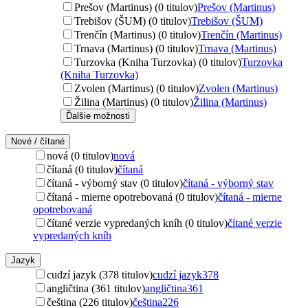
Prešov (Martinus) (0 titulov)
Prešov (Martinus)
Trebišov (ŠUM) (0 titulov)
Trebišov (ŠUM)
Trenčín (Martinus) (0 titulov)
Trenčín (Martinus)
Trnava (Martinus) (0 titulov)
Trnava (Martinus)
Turzovka (Kniha Turzovka) (0 titulov)
Turzovka
(Kniha Turzovka)
Zvolen (Martinus) (0 titulov)
Zvolen (Martinus)
Žilina (Martinus) (0 titulov)
Žilina (Martinus)
Ďalšie možnosti
Nové / čítané
nová (0 titulov)
nová
čítaná (0 titulov)
čítaná
čítaná - výborný stav (0 titulov)
čítaná - výborný stav
čítaná - mierne opotrebovaná (0 titulov)
čítaná - mierne
opotrebovaná
čítané verzie vypredaných kníh (0 titulov)
čítané verzie
vypredaných kníh
Jazyk
cudzí jazyk (378 titulov)
cudzí jazyk
378
angličtina (361 titulov)
angličtina
361
čeština (226 titulov)
čeština
226