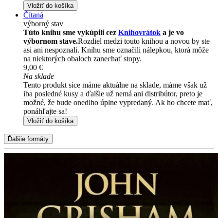
Vložiť do košíka
Čítaná
výborný stav
Túto knihu sme vykúpili cez
Knihovrátok
a je vo
výbornom stave.
Rozdiel medzi touto knihou a novou by ste
asi ani nespoznali. Knihu sme označili nálepkou, ktorá môže
na niektorých obaloch zanechať stopy.
9,00 €
Na sklade
Tento produkt síce máme aktuálne na sklade, máme však už
iba posledné kusy a ďalšie už nemá ani distribútor, preto je
možné, že bude onedlho úplne vypredaný. Ak ho chcete mať,
ponáhľajte sa!
Vložiť do košíka
Ďalšie formáty