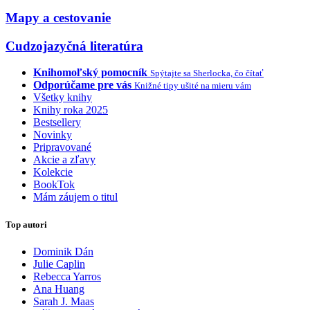
Mapy a cestovanie
Cudzojazyčná literatúra
Knihomoľský pomocník
Spýtajte sa Sherlocka, čo čítať
Odporúčame pre vás
Knižné tipy ušité na mieru vám
Všetky knihy
Knihy roka 2025
Bestsellery
Novinky
Pripravované
Akcie a zľavy
Kolekcie
BookTok
Mám záujem o titul
Top autori
Dominik Dán
Julie Caplin
Rebecca Yarros
Ana Huang
Sarah J. Maas