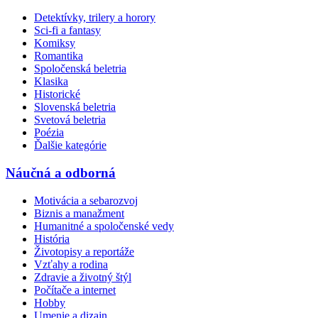
Detektívky, trilery a horory
Sci-fi a fantasy
Komiksy
Romantika
Spoločenská beletria
Klasika
Historické
Slovenská beletria
Svetová beletria
Poézia
Ďalšie kategórie
Náučná a odborná
Motivácia a sebarozvoj
Biznis a manažment
Humanitné a spoločenské vedy
História
Životopisy a reportáže
Vzťahy a rodina
Zdravie a životný štýl
Počítače a internet
Hobby
Umenie a dizajn