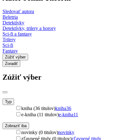
Sledovať autora
Beletria
Detektívky
Detektívky, trilery a horory
Sci-fi a fantasy
Trilery
Sci-fi
Fantasy
Zúžiť výber
Zoradiť
Zúžiť výber
Typ
kniha (36 titulov)
kniha
36
e-kniha (11 titulov)
e-kniha
11
Zobraziť iba
novinky (0 titulov)
novinky
zľavnené tituly (0 titulov)
zľavnené tituly