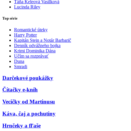
Táňa Keleová Vasilková
Lucinda Riley
Top série
Romantické úteky
Harry Potter
Kapitán Stein a Notár Barbarič
Denník odvážneho bojka
Krimi Dominika Dána
Učím sa rozprávať
Duna
Smradi
Darčekové poukážky
Čítačky e-kníh
Vecičky od Martinusu
Káva, čaj a pochutiny
Hrnčeky a fľaše