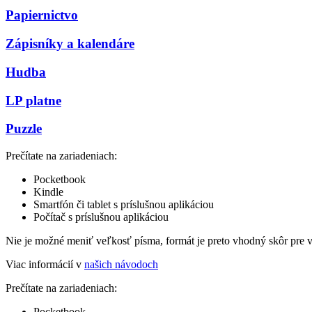
Papiernictvo
Zápisníky a kalendáre
Hudba
LP platne
Puzzle
Prečítate na zariadeniach:
Pocketbook
Kindle
Smartfón či tablet s príslušnou aplikáciou
Počítač s príslušnou aplikáciou
Nie je možné meniť veľkosť písma, formát je preto vhodný skôr pre 
Viac informácií v
našich návodoch
Prečítate na zariadeniach:
Pocketbook