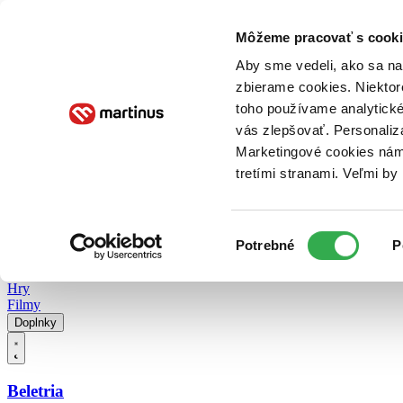
Doručenie
Kníhkupectvá
Knihovrátok
Poukážky
Knižný blog
Kontakt
Môžeme pracovať s cooki
Aby sme vedeli, ako sa na 
zbierame cookies. Niektor
E-knihy
Audioknihy
Hry
Filmy
Knihy
Doplnky
toho používame analytické
vás zlepšovať. Personaliz
Vyhľadávanie
Marketingové cookies nám 
tretími stranami. Veľmi b
Prihlásiť
Vyhľadávanie
Výber
Knihy
Potrebné
P
súhlasu
E-knihy
Audioknihy
Hry
Filmy
Doplnky
Beletria