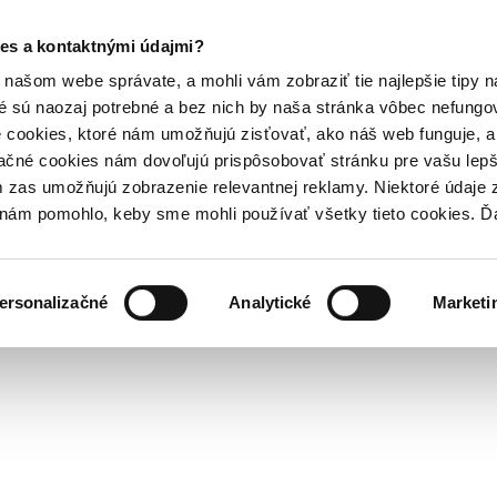
es a kontaktnými údajmi?
našom webe správate, a mohli vám zobraziť tie najlepšie tipy n
é sú naozaj potrebné a bez nich by naša stránka vôbec nefung
 cookies, ktoré nám umožňujú zisťovať, ako náš web funguje, a 
ačné cookies nám dovoľujú prispôsobovať stránku pre vašu lepši
zas umožňujú zobrazenie relevantnej reklamy. Niektoré údaje z
y nám pomohlo, keby sme mohli používať všetky tieto cookies. 
ersonalizačné
Analytické
Marketi