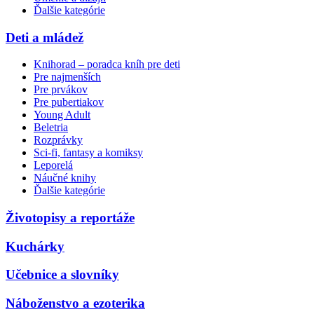
Ďalšie kategórie
Deti a mládež
Knihorad – poradca kníh pre deti
Pre najmenších
Pre prvákov
Pre pubertiakov
Young Adult
Beletria
Rozprávky
Sci-fi, fantasy a komiksy
Leporelá
Náučné knihy
Ďalšie kategórie
Životopisy a reportáže
Kuchárky
Učebnice a slovníky
Náboženstvo a ezoterika