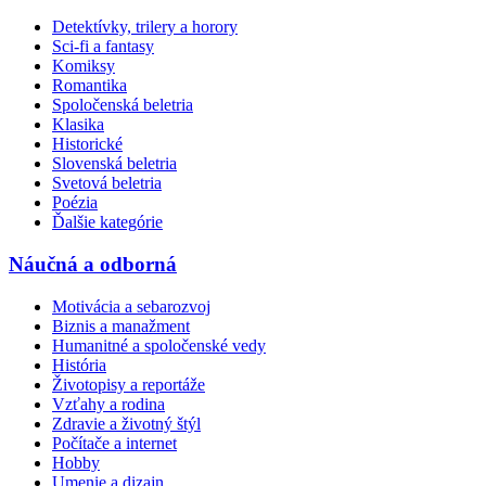
Detektívky, trilery a horory
Sci-fi a fantasy
Komiksy
Romantika
Spoločenská beletria
Klasika
Historické
Slovenská beletria
Svetová beletria
Poézia
Ďalšie kategórie
Náučná a odborná
Motivácia a sebarozvoj
Biznis a manažment
Humanitné a spoločenské vedy
História
Životopisy a reportáže
Vzťahy a rodina
Zdravie a životný štýl
Počítače a internet
Hobby
Umenie a dizajn