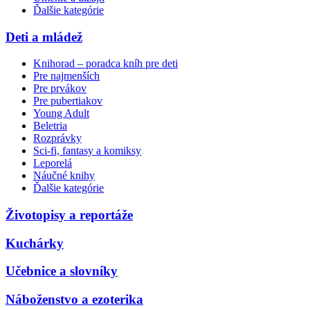
Ďalšie kategórie
Deti a mládež
Knihorad – poradca kníh pre deti
Pre najmenších
Pre prvákov
Pre pubertiakov
Young Adult
Beletria
Rozprávky
Sci-fi, fantasy a komiksy
Leporelá
Náučné knihy
Ďalšie kategórie
Životopisy a reportáže
Kuchárky
Učebnice a slovníky
Náboženstvo a ezoterika