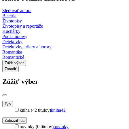
Sledovať autora
Beletria
Životopisy
Životopisy a reportáže
Kuchárky
Podľa úpravy
Detektívky
Detektívky, trilery a horory
Romantika
Romantické
Zúžiť výber
Zoradiť
Zúžiť výber
Typ
kniha (42 titulov)
kniha
42
Zobraziť iba
novinky (0 titulov)
novinky