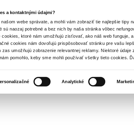
es a kontaktnými údajmi?
našom webe správate, a mohli vám zobraziť tie najlepšie tipy n
é sú naozaj potrebné a bez nich by naša stránka vôbec nefung
 cookies, ktoré nám umožňujú zisťovať, ako náš web funguje, a 
ačné cookies nám dovoľujú prispôsobovať stránku pre vašu lepši
zas umožňujú zobrazenie relevantnej reklamy. Niektoré údaje z
y nám pomohlo, keby sme mohli používať všetky tieto cookies. 
ersonalizačné
Analytické
Marketi