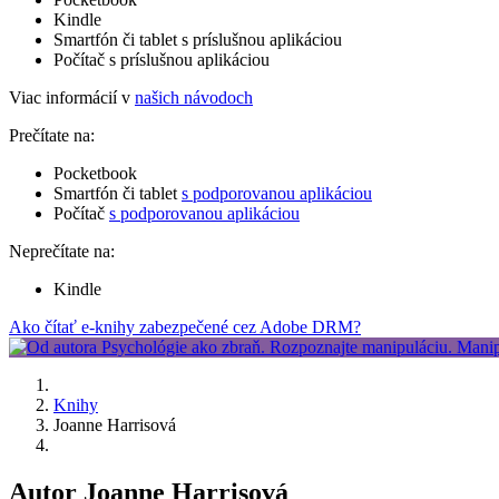
Kindle
Smartfón či tablet s príslušnou aplikáciou
Počítač s príslušnou aplikáciou
Viac informácií v
našich návodoch
Prečítate na:
Pocketbook
Smartfón či tablet
s podporovanou aplikáciou
Počítač
s podporovanou aplikáciou
Neprečítate na:
Kindle
Ako čítať e-knihy zabezpečené cez Adobe DRM?
Knihy
Joanne Harrisová
Autor Joanne Harrisová