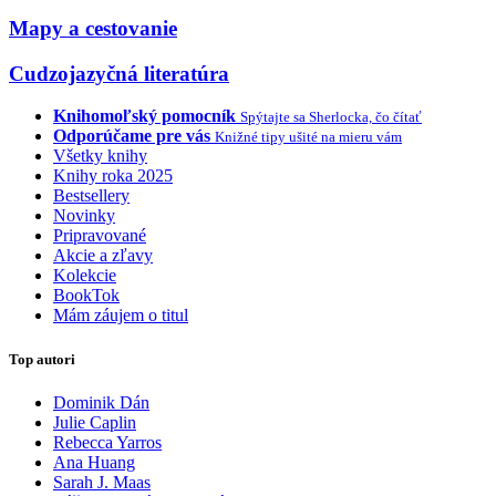
Mapy a cestovanie
Cudzojazyčná literatúra
Knihomoľský pomocník
Spýtajte sa Sherlocka, čo čítať
Odporúčame pre vás
Knižné tipy ušité na mieru vám
Všetky knihy
Knihy roka 2025
Bestsellery
Novinky
Pripravované
Akcie a zľavy
Kolekcie
BookTok
Mám záujem o titul
Top autori
Dominik Dán
Julie Caplin
Rebecca Yarros
Ana Huang
Sarah J. Maas