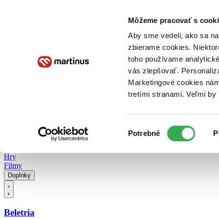
Doručenie
Kníhkupectvá
Knihovrátok
Poukážky
Knižný blog
Kontakt
Môžeme pracovať s cooki
Aby sme vedeli, ako sa na 
zbierame cookies. Niektor
E-knihy
Audioknihy
Hry
Filmy
Knihy
Doplnky
toho používame analytické
vás zlepšovať. Personaliz
Vyhľadávanie
Marketingové cookies nám 
tretími stranami. Veľmi b
Prihlásiť
Vyhľadávanie
Výber
Knihy
Potrebné
P
súhlasu
E-knihy
Audioknihy
Hry
Filmy
Doplnky
Beletria