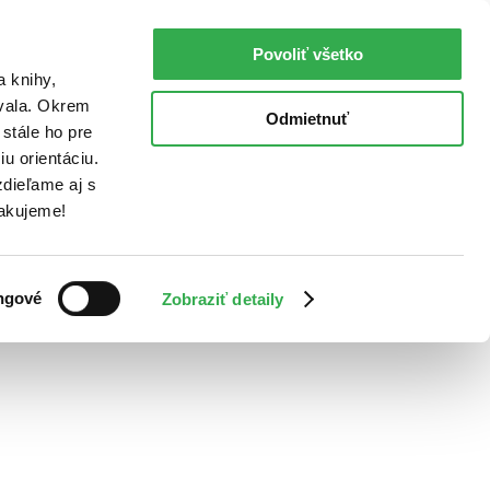
Povoliť všetko
a knihy,
ovala. Okrem
Odmietnuť
stále ho pre
u orientáciu.
dieľame aj s
Ďakujeme!
ngové
Zobraziť detaily