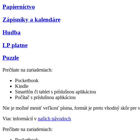
Papiernictvo
Zápisníky a kalendáre
Hudba
LP platne
Puzzle
Prečítate na zariadeniach:
Pocketbook
Kindle
Smartfón či tablet s príslušnou aplikáciou
Počítač s príslušnou aplikáciou
Nie je možné meniť veľkosť písma, formát je preto vhodný skôr pre 
Viac informácií v
našich návodoch
Prečítate na zariadeniach:
Pocketbook