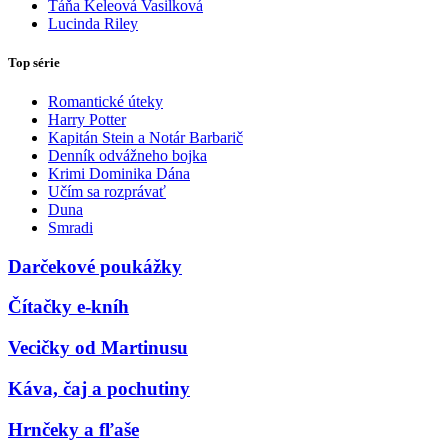
Táňa Keleová Vasilková
Lucinda Riley
Top série
Romantické úteky
Harry Potter
Kapitán Stein a Notár Barbarič
Denník odvážneho bojka
Krimi Dominika Dána
Učím sa rozprávať
Duna
Smradi
Darčekové poukážky
Čítačky e-kníh
Vecičky od Martinusu
Káva, čaj a pochutiny
Hrnčeky a fľaše