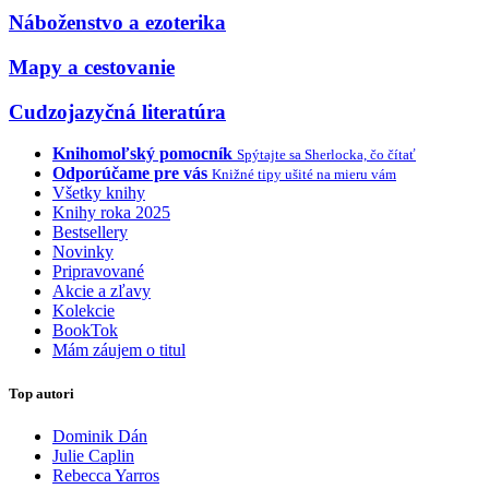
Náboženstvo a ezoterika
Mapy a cestovanie
Cudzojazyčná literatúra
Knihomoľský pomocník
Spýtajte sa Sherlocka, čo čítať
Odporúčame pre vás
Knižné tipy ušité na mieru vám
Všetky knihy
Knihy roka 2025
Bestsellery
Novinky
Pripravované
Akcie a zľavy
Kolekcie
BookTok
Mám záujem o titul
Top autori
Dominik Dán
Julie Caplin
Rebecca Yarros