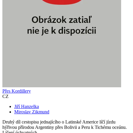
Přes Kordillery
CZ
Jiří Hanzelka
Miroslav Zikmund
Druhý díl cestopisu jednajícího o Latinské Americe líčí jízdu
hýřivou přírodou Argentiny přes Bolivii a Peru k Tichému oceánu.
Líčení úchvatných...