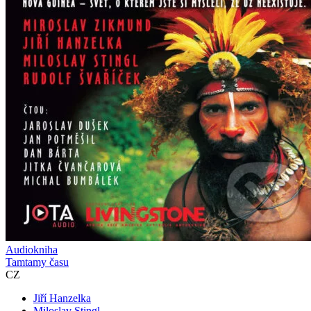
Audiokniha
Tamtamy času
CZ
Jiří Hanzelka
Miloslav Stingl