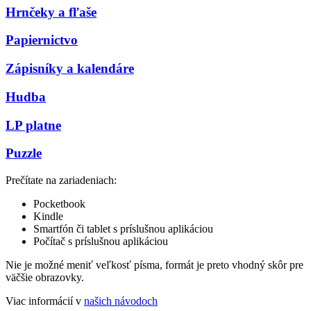
Hrnčeky a fľaše
Papiernictvo
Zápisníky a kalendáre
Hudba
LP platne
Puzzle
Prečítate na zariadeniach:
Pocketbook
Kindle
Smartfón či tablet s príslušnou aplikáciou
Počítač s príslušnou aplikáciou
Nie je možné meniť veľkosť písma, formát je preto vhodný skôr pre
väčšie obrazovky.
Viac informácií v
našich návodoch