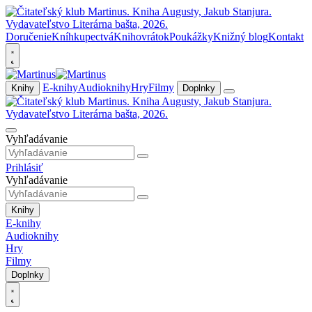
Doručenie
Kníhkupectvá
Knihovrátok
Poukážky
Knižný blog
Kontakt
E-knihy
Audioknihy
Hry
Filmy
Knihy
Doplnky
Vyhľadávanie
Prihlásiť
Vyhľadávanie
Knihy
E-knihy
Audioknihy
Hry
Filmy
Doplnky