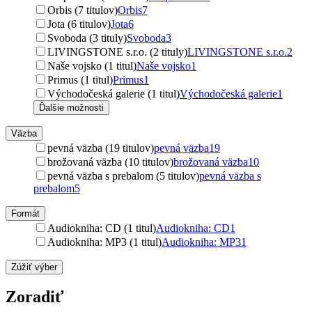
Orbis (7 titulov)
Orbis
7
Jota (6 titulov)
Jota
6
Svoboda (3 tituly)
Svoboda
3
LIVINGSTONE s.r.o. (2 tituly)
LIVINGSTONE s.r.o.
2
Naše vojsko (1 titul)
Naše vojsko
1
Primus (1 titul)
Primus
1
Východočeská galerie (1 titul)
Východočeská galerie
1
Ďalšie možnosti
Väzba
pevná väzba (19 titulov)
pevná väzba
19
brožovaná väzba (10 titulov)
brožovaná väzba
10
pevná väzba s prebalom (5 titulov)
pevná väzba s
prebalom
5
Formát
Audiokniha: CD (1 titul)
Audiokniha: CD
1
Audiokniha: MP3 (1 titul)
Audiokniha: MP3
1
Zúžiť výber
Zoradiť