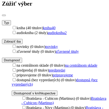
Zúžiť výber
Typ
kniha (40 titulov)
kniha
40
audiokniha (2 tituly)
audiokniha
2
Zobraziť iba
novinky (0 titulov)
novinky
zľavnené tituly (0 titulov)
zľavnené tituly
Dostupnosť
na centrálnom sklade (0 titulov)
na centrálnom sklade
predpredaj (0 titulov)
predpredaj
pripravujeme (0 titulov)
pripravujeme
dostupná (bez vypredaných) (0 titulov)
dostupná (bez
vypredaných)
Dostupnosť v kníhkupectve
Bratislava - Cubicon (Martinus) (0 titulov)
Bratislava
- Cubicon (Martinus)
Bratislava - Nivy (Martinus) (0 titulov)
Bratislava -