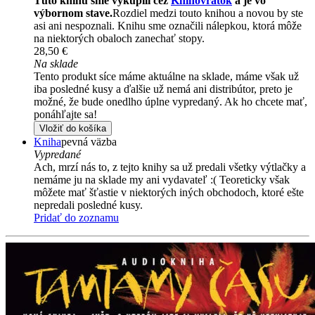
Túto knihu sme vykúpili cez
Knihovrátok
a je vo
výbornom stave.
Rozdiel medzi touto knihou a novou by ste
asi ani nespoznali. Knihu sme označili nálepkou, ktorá môže
na niektorých obaloch zanechať stopy.
28,50 €
Na sklade
Tento produkt síce máme aktuálne na sklade, máme však už
iba posledné kusy a ďalšie už nemá ani distribútor, preto je
možné, že bude onedlho úplne vypredaný. Ak ho chcete mať,
ponáhľajte sa!
Vložiť do košíka
Kniha
pevná väzba
Vypredané
Ach, mrzí nás to, z tejto knihy sa už predali všetky výtlačky a
nemáme ju na sklade my ani vydavateľ :( Teoreticky však
môžete mať šťastie v niektorých iných obchodoch, ktoré ešte
nepredali posledné kusy.
Pridať do zoznamu