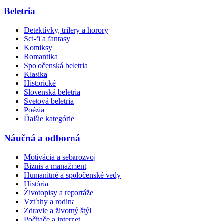
Beletria
Detektívky, trilery a horory
Sci-fi a fantasy
Komiksy
Romantika
Spoločenská beletria
Klasika
Historické
Slovenská beletria
Svetová beletria
Poézia
Ďalšie kategórie
Náučná a odborná
Motivácia a sebarozvoj
Biznis a manažment
Humanitné a spoločenské vedy
História
Životopisy a reportáže
Vzťahy a rodina
Zdravie a životný štýl
Počítače a internet