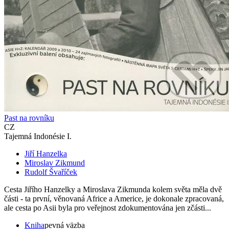
Past na rovníku
CZ
Tajemná Indonésie I.
Jiří Hanzelka
Miroslav Zikmund
Rudolf Švaříček
Cesta Jiřího Hanzelky a Miroslava Zikmunda kolem světa měla dvě
části - ta první, věnovaná Africe a Americe, je dokonale zpracovaná,
ale cesta po Asii byla pro veřejnost zdokumentována jen zčásti...
Kniha
pevná väzba