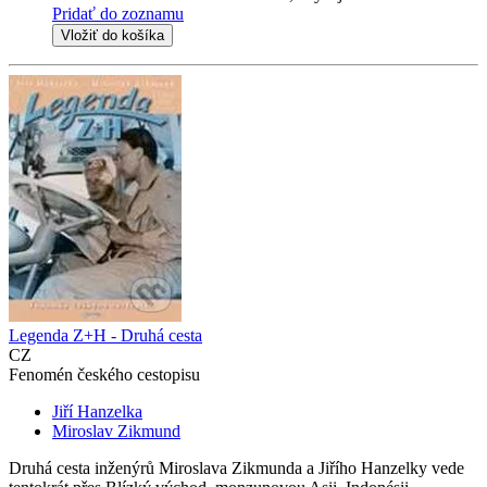
Pridať do zoznamu
Vložiť do košíka
Legenda Z+H - Druhá cesta
CZ
Fenomén českého cestopisu
Jiří Hanzelka
Miroslav Zikmund
Druhá cesta inženýrů Miroslava Zikmunda a Jiřího Hanzelky vede