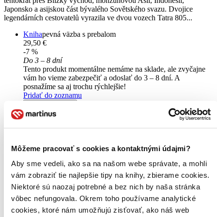
tentokrát přes Blízký východ, monzunovou Asii, Indonésii,
Japonsko a asijskou část bývalého Sovětského svazu. Dvojice
legendárních cestovatelů vyrazila ve dvou vozech Tatra 805...
Kniha
pevná väzba s prebalom
29,50 €
-7 %
Do 3 – 8 dní
Tento produkt momentálne nemáme na sklade, ale zvyčajne
vám ho vieme zabezpečiť a odoslať do 3 – 8 dní. A
posnažíme sa aj trochu rýchlejšie!
Pridať do zoznamu
Vložiť do košíka
Môžeme pracovať s cookies a kontaktnými údajmi?
Aby sme vedeli, ako sa na našom webe správate, a mohli
vám zobraziť tie najlepšie tipy na knihy, zbierame cookies.
Niektoré sú naozaj potrebné a bez nich by naša stránka
vôbec nefungovala. Okrem toho používame analytické
cookies, ktoré nám umožňujú zisťovať, ako náš web