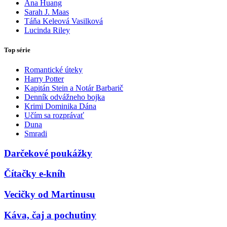
Ana Huang
Sarah J. Maas
Táňa Keleová Vasilková
Lucinda Riley
Top série
Romantické úteky
Harry Potter
Kapitán Stein a Notár Barbarič
Denník odvážneho bojka
Krimi Dominika Dána
Učím sa rozprávať
Duna
Smradi
Darčekové poukážky
Čítačky e-kníh
Vecičky od Martinusu
Káva, čaj a pochutiny