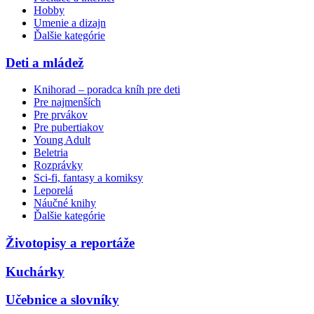
Hobby
Umenie a dizajn
Ďalšie kategórie
Deti a mládež
Knihorad – poradca kníh pre deti
Pre najmenších
Pre prvákov
Pre pubertiakov
Young Adult
Beletria
Rozprávky
Sci-fi, fantasy a komiksy
Leporelá
Náučné knihy
Ďalšie kategórie
Životopisy a reportáže
Kuchárky
Učebnice a slovníky