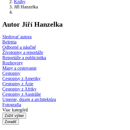
Knihy
Jiří Hanzelka
Autor Jiří Hanzelka
Sledovať autora
Beletria
Odborné a náučné
Životopisy a reportáže
Reportáže a publicistika
Rozhovory
Mapy a cestovanie
Cestopisy
Cestopisy z Ameriky
Cestopisy z Ázie
Cestopisy z Afriky
Cestopisy z Austrálie
Umenie, dizajn a architektúra
Fotografia
Viac kategórií
Zúžiť výber
Zoradiť