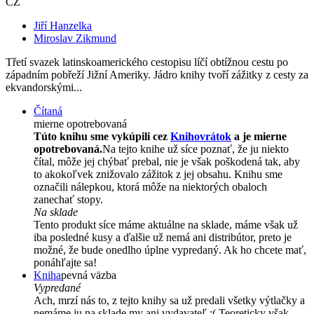
CZ
Jiří Hanzelka
Miroslav Zikmund
Třetí svazek latinskoamerického cestopisu líčí obtížnou cestu po
západním pobřeží Jižní Ameriky. Jádro knihy tvoří zážitky z cesty za
ekvandorskými...
Čítaná
mierne opotrebovaná
Túto knihu sme vykúpili cez
Knihovrátok
a je mierne
opotrebovaná.
Na tejto knihe už síce poznať, že ju niekto
čítal, môže jej chýbať prebal, nie je však poškodená tak, aby
to akokoľvek znižovalo zážitok z jej obsahu. Knihu sme
označili nálepkou, ktorá môže na niektorých obaloch
zanechať stopy.
Na sklade
Tento produkt síce máme aktuálne na sklade, máme však už
iba posledné kusy a ďalšie už nemá ani distribútor, preto je
možné, že bude onedlho úplne vypredaný. Ak ho chcete mať,
ponáhľajte sa!
Kniha
pevná väzba
Vypredané
Ach, mrzí nás to, z tejto knihy sa už predali všetky výtlačky a
nemáme ju na sklade my ani vydavateľ :( Teoreticky však