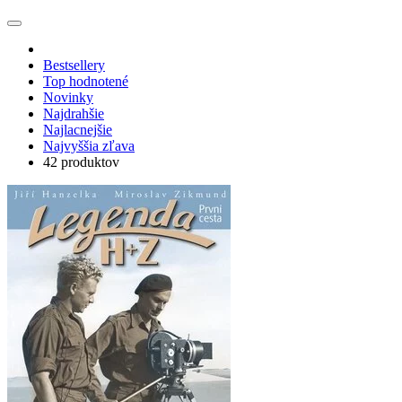
Bestsellery
Top hodnotené
Novinky
Najdrahšie
Najlacnejšie
Najvyššia zľava
42 produktov