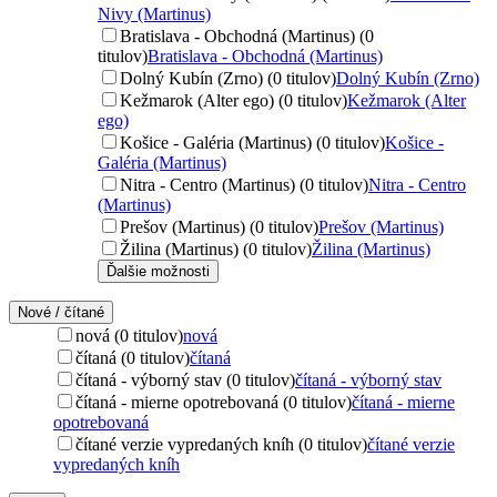
Nivy (Martinus)
Bratislava - Obchodná (Martinus) (0
titulov)
Bratislava - Obchodná (Martinus)
Dolný Kubín (Zrno) (0 titulov)
Dolný Kubín (Zrno)
Kežmarok (Alter ego) (0 titulov)
Kežmarok (Alter
ego)
Košice - Galéria (Martinus) (0 titulov)
Košice -
Galéria (Martinus)
Nitra - Centro (Martinus) (0 titulov)
Nitra - Centro
(Martinus)
Prešov (Martinus) (0 titulov)
Prešov (Martinus)
Žilina (Martinus) (0 titulov)
Žilina (Martinus)
Ďalšie možnosti
Nové / čítané
nová (0 titulov)
nová
čítaná (0 titulov)
čítaná
čítaná - výborný stav (0 titulov)
čítaná - výborný stav
čítaná - mierne opotrebovaná (0 titulov)
čítaná - mierne
opotrebovaná
čítané verzie vypredaných kníh (0 titulov)
čítané verzie
vypredaných kníh