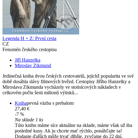
Legenda H + Z: První cesta
CZ
Fenomén českého cestopisu
Jiří Hanzelka
Miroslav Zikmund
Jedinečná kniha dvou českých cestovatelů, jejichž popularita ve své
době dosáhla slávy filmových hvězd. Cestopisy Jiřího Hanzelky a
Miroslava Zikmunda vycházely ve stotisícových nákladech v
celkovém počtu šesti milionů výtisků...
Kniha
pevná väzba s prebalom
27,40 €
-7 %
Na sklade 1 ks
Túto knihu máme síce aktuálne na sklade, máme však už iba
posledné kusy. Ak ju chcete mať rýchlo, ponáhľajte sa!
Dodanie ďalších môže trvať dlhšie, zvyčajne do 22 dní.