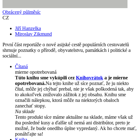
Obrácený půlměsíc
CZ
Jiří Hanzelka
Miroslav Zikmund
První část reportáže o nové asijské cestě populárních cestovatelů
shrnuje poznatky o přírodě, obyvatelstvu, památkách i politické a
sociální...
Čítaná
mierne opotrebovaná
Túto knihu sme vykúpili cez
Knihovrátok
a je mierne
opotrebovaná.
Na tejto knihe už síce poznať, že ju niekto
čítal, môže jej chýbať prebal, nie je však poškodená tak, aby
to akokoľvek znižovalo zážitok z jej obsahu. Knihu sme
označili nálepkou, ktorá môže na niektorých obaloch
zanechať stopy.
Na sklade
Tento produkt síce máme aktuálne na sklade, máme však už
iba posledné kusy a ďalšie už nemá ani distribútor, preto je
možné, že bude onedlho úplne vypredaný. Ak ho chcete mať,
ponáhľajte sa!
Kniha