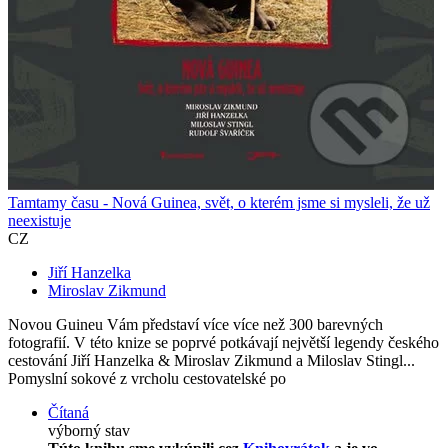
Tamtamy času - Nová Guinea, svět, o kterém jsme si mysleli, že už
neexistuje
CZ
Jiří Hanzelka
Miroslav Zikmund
Novou Guineu Vám představí více více než 300 barevných
fotografií. V této knize se poprvé potkávají největší legendy českého
cestování Jiří Hanzelka & Miroslav Zikmund a Miloslav Stingl...
Pomyslní sokové z vrcholu cestovatelské po
Čítaná
výborný stav