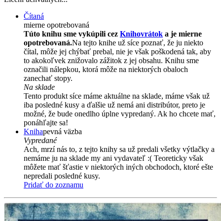
Čítaná
mierne opotrebovaná
Túto knihu sme vykúpili cez
Knihovrátok
a je mierne
opotrebovaná.
Na tejto knihe už síce poznať, že ju niekto
čítal, môže jej chýbať prebal, nie je však poškodená tak, aby
to akokoľvek znižovalo zážitok z jej obsahu. Knihu sme
označili nálepkou, ktorá môže na niektorých obaloch
zanechať stopy.
Na sklade
Tento produkt síce máme aktuálne na sklade, máme však už
iba posledné kusy a ďalšie už nemá ani distribútor, preto je
možné, že bude onedlho úplne vypredaný. Ak ho chcete mať,
ponáhľajte sa!
Kniha
pevná väzba
Vypredané
Ach, mrzí nás to, z tejto knihy sa už predali všetky výtlačky a
nemáme ju na sklade my ani vydavateľ :( Teoreticky však
môžete mať šťastie v niektorých iných obchodoch, ktoré ešte
nepredali posledné kusy.
Pridať do zoznamu