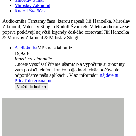
Miroslav Zikmund
Rudolf Švaříček
Audiokmiha Tamtamy času, kterou napsali Jiří Hanzelka, Miroslav
Zikmund, Miloslav Stingl a Rudolf Švaříček. V této audioknize se
poprvé potkávají největší legendy českého cestování Jiří Hanzelka
& Miroslav Zikmund & Miloslav Stingl.
Audiokniha
MP3 na stiahnutie
19,92 €
Ihneď na stiahnutie
Chcete vyskúšať čítanie ušami? Na vypočutie audioknihy
vám postačí telefón. Pre čo najjednoduchšie počúvanie
odporúčame našu aplikáciu. Viac informácii
nájdete tu
.
Pridať do zoznamu
Vložiť do košíka