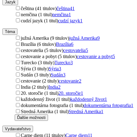
Jazyk
čeština (41 titulov)
čeština
41
nemčina (1 titul)
nemčina
1
cudzí jazyk (1 titul)
cudzí jazyk
1
Téma
južná Amerika (9 titulov)
južná Amerika
9
Brazília (6 titulov)
Brazília
6
cestovatelia (5 titulov)
cestovatelia
5
cestovanie a pobyt (5 titulov)
cestovanie a pobyt
5
Turecko (3 tituly)
Turecko
3
Sýria (3 tituly)
Sýria
3
Sudán (3 tituly)
Sudán
3
cestovanie (2 tituly)
cestovanie
2
India (2 tituly)
India
2
20. storočie (1 titul)
20. storočie
1
každodenný život (1 titul)
každodenný život
1
dokumentárna fotografia (1 titul)
dokumentárna fotografia
1
Stredná Amerika (1 titul)
Stredná Amerika
1
Ďalšie možnosti
Vydavateľstvo
Carpe diem (11 titulov)
Carpe diem
11