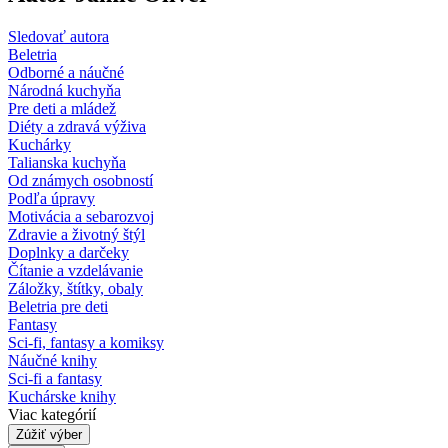
Sledovať autora
Beletria
Odborné a náučné
Národná kuchyňa
Pre deti a mládež
Diéty a zdravá výživa
Kuchárky
Talianska kuchyňa
Od známych osobností
Podľa úpravy
Motivácia a sebarozvoj
Zdravie a životný štýl
Doplnky a darčeky
Čítanie a vzdelávanie
Záložky, štítky, obaly
Beletria pre deti
Fantasy
Sci-fi, fantasy a komiksy
Náučné knihy
Sci-fi a fantasy
Kuchárske knihy
Viac kategórií
Zúžiť výber