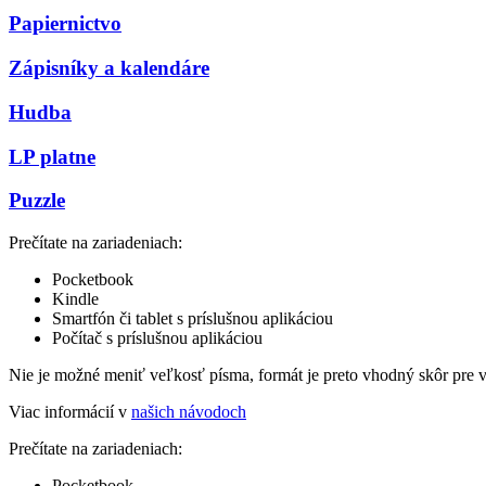
Papiernictvo
Zápisníky a kalendáre
Hudba
LP platne
Puzzle
Prečítate na zariadeniach:
Pocketbook
Kindle
Smartfón či tablet s príslušnou aplikáciou
Počítač s príslušnou aplikáciou
Nie je možné meniť veľkosť písma, formát je preto vhodný skôr pre 
Viac informácií v
našich návodoch
Prečítate na zariadeniach:
Pocketbook