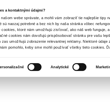
es a kontaktnými údajmi?
našom webe správate, a mohli vám zobraziť tie najlepšie tipy n
é sú naozaj potrebné a bez nich by naša stránka vôbec nefung
 cookies, ktoré nám umožňujú zisťovať, ako náš web funguje, a 
ačné cookies nám dovoľujú prispôsobovať stránku pre vašu lepši
zas umožňujú zobrazenie relevantnej reklamy. Niektoré údaje z
y nám pomohlo, keby sme mohli používať všetky tieto cookies. 
ersonalizačné
Analytické
Marketi