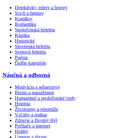
Detektívky, trilery a horory
Sci-fi a fantasy
Komiksy
Romantika
Spoločenská beletria
Klasika
Historické
Slovenská beletria
Svetová beletria
Poézia
Ďalšie kategórie
Náučná a odborná
Motivácia a sebarozvoj
Biznis a manažment
Humanitné a spoločenské vedy
História
Životopisy a reportáže
Vzťahy a rodina
Zdravie a životný štýl
Počítače a internet
Hobby
Umenie a dizajn