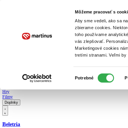
Doručenie
Kníhkupectvá
Knihovrátok
Poukážky
Knižný blog
Kontakt
Môžeme pracovať s cooki
Aby sme vedeli, ako sa na 
zbierame cookies. Niektor
E-knihy
Audioknihy
Hry
Filmy
Knihy
Doplnky
toho používame analytické
vás zlepšovať. Personaliz
Vyhľadávanie
Marketingové cookies nám 
tretími stranami. Veľmi b
Prihlásiť
Vyhľadávanie
Výber
Knihy
Potrebné
P
súhlasu
E-knihy
Audioknihy
Hry
Filmy
Doplnky
Beletria