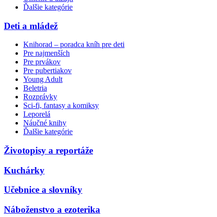
Ďalšie kategórie
Deti a mládež
Knihorad – poradca kníh pre deti
Pre najmenších
Pre prvákov
Pre pubertiakov
Young Adult
Beletria
Rozprávky
Sci-fi, fantasy a komiksy
Leporelá
Náučné knihy
Ďalšie kategórie
Životopisy a reportáže
Kuchárky
Učebnice a slovníky
Náboženstvo a ezoterika