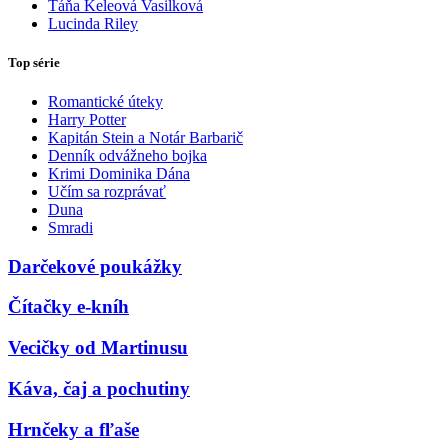
Táňa Keleová Vasilková
Lucinda Riley
Top série
Romantické úteky
Harry Potter
Kapitán Stein a Notár Barbarič
Denník odvážneho bojka
Krimi Dominika Dána
Učím sa rozprávať
Duna
Smradi
Darčekové poukážky
Čítačky e-kníh
Vecičky od Martinusu
Káva, čaj a pochutiny
Hrnčeky a fľaše