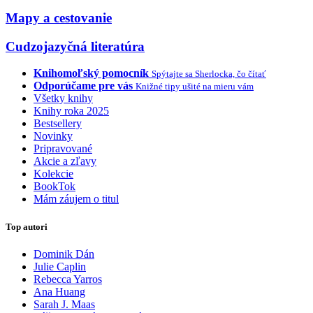
Mapy a cestovanie
Cudzojazyčná literatúra
Knihomoľský pomocník
Spýtajte sa Sherlocka, čo čítať
Odporúčame pre vás
Knižné tipy ušité na mieru vám
Všetky knihy
Knihy roka 2025
Bestsellery
Novinky
Pripravované
Akcie a zľavy
Kolekcie
BookTok
Mám záujem o titul
Top autori
Dominik Dán
Julie Caplin
Rebecca Yarros
Ana Huang
Sarah J. Maas