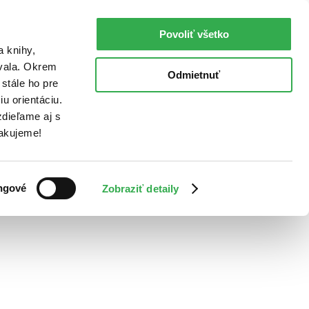
Povoliť všetko
a knihy,
ovala. Okrem
Odmietnuť
stále ho pre
u orientáciu.
dieľame aj s
Ďakujeme!
ngové
Zobraziť detaily