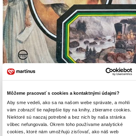
Nesmrteľná žena : Bibliografický román o Jessie Fremontovej-
Bentovej
Môžeme pracovať s cookies a kontaktnými údajmi?
Irving Stone
Aby sme vedeli, ako sa na našom webe správate, a mohli
vám zobraziť tie najlepšie tipy na knihy, zbierame cookies.
Čítaná
Niektoré sú naozaj potrebné a bez nich by naša stránka
mierne opotrebovaná
Túto knihu sme vykúpili cez
Knihovrátok
a je mierne
vôbec nefungovala. Okrem toho používame analytické
opotrebovaná.
Na tejto knihe už síce poznať, že ju niekto
cookies, ktoré nám umožňujú zisťovať, ako náš web
čítal, môže jej chýbať prebal, nie je však poškodená tak, aby