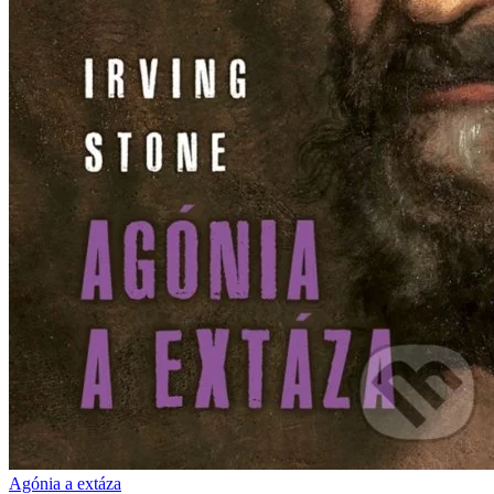
Agónia a extáza