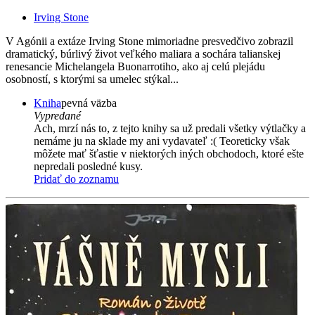
Irving Stone
V Agónii a extáze Irving Stone mimoriadne presvedčivo zobrazil
dramatický, búrlivý život veľkého maliara a sochára talianskej
renesancie Michelangela Buonarrotiho, ako aj celú plejádu
osobností, s ktorými sa umelec stýkal...
Kniha
pevná väzba
Vypredané
Ach, mrzí nás to, z tejto knihy sa už predali všetky výtlačky a
nemáme ju na sklade my ani vydavateľ :( Teoreticky však
môžete mať šťastie v niektorých iných obchodoch, ktoré ešte
nepredali posledné kusy.
Pridať do zoznamu