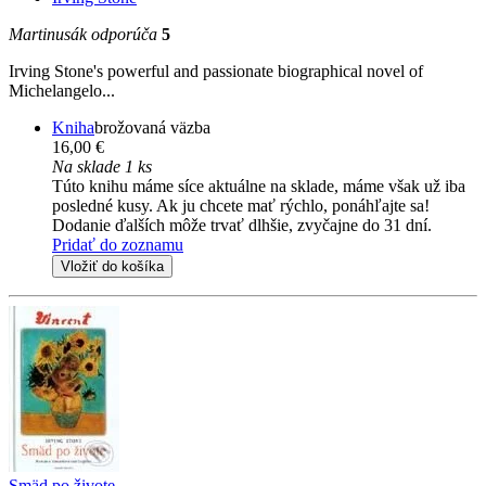
Martinusák odporúča
5
Irving Stone's powerful and passionate biographical novel of
Michelangelo...
Kniha
brožovaná väzba
16,00 €
Na sklade 1 ks
Túto knihu máme síce aktuálne na sklade, máme však už iba
posledné kusy. Ak ju chcete mať rýchlo, ponáhľajte sa!
Dodanie ďalších môže trvať dlhšie, zvyčajne do 31 dní.
Pridať do zoznamu
Vložiť do košíka
Smäd po živote