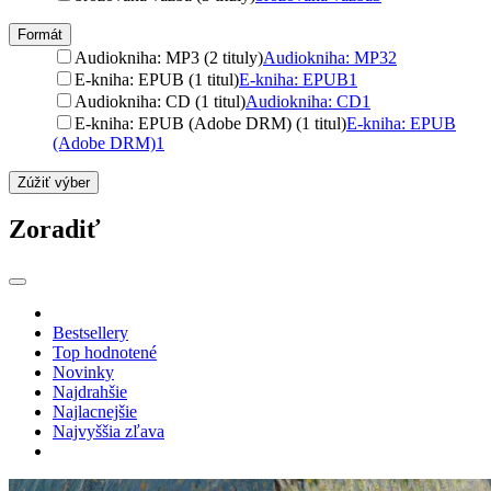
Formát
Audiokniha: MP3 (2 tituly)
Audiokniha: MP3
2
E-kniha: EPUB (1 titul)
E-kniha: EPUB
1
Audiokniha: CD (1 titul)
Audiokniha: CD
1
E-kniha: EPUB (Adobe DRM) (1 titul)
E-kniha: EPUB
(Adobe DRM)
1
Zúžiť výber
Zoradiť
Bestsellery
Top hodnotené
Novinky
Najdrahšie
Najlacnejšie
Najvyššia zľava