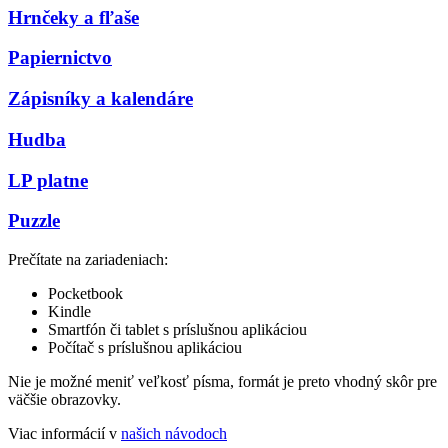
Hrnčeky a fľaše
Papiernictvo
Zápisníky a kalendáre
Hudba
LP platne
Puzzle
Prečítate na zariadeniach:
Pocketbook
Kindle
Smartfón či tablet s príslušnou aplikáciou
Počítač s príslušnou aplikáciou
Nie je možné meniť veľkosť písma, formát je preto vhodný skôr pre
väčšie obrazovky.
Viac informácií v
našich návodoch