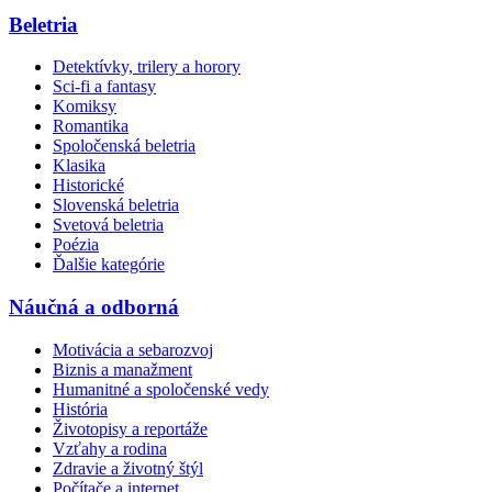
Beletria
Detektívky, trilery a horory
Sci-fi a fantasy
Komiksy
Romantika
Spoločenská beletria
Klasika
Historické
Slovenská beletria
Svetová beletria
Poézia
Ďalšie kategórie
Náučná a odborná
Motivácia a sebarozvoj
Biznis a manažment
Humanitné a spoločenské vedy
História
Životopisy a reportáže
Vzťahy a rodina
Zdravie a životný štýl
Počítače a internet