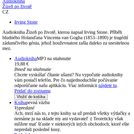
Audiokniha
Žízeň po životě
CZ
Irving Stone
Audiokniha Žízeň po životě, kterou napsal Irving Stone. Příběh
bludného Holanďana Vincenta van Gogha (1853–1890) je tragédií
zádumčivého génia, jehož houževnatost zašla daleko za snesitelnou
mez.
Audiokniha
MP3 na stiahnutie
19,88 €
Ihneď na stiahnutie
Chcete vyskúšať čítanie ušami? Na vypočutie audioknihy
vám postačí telefón. Pre čo najjednoduchšie počúvanie
odporúčame našu aplikáciu. Viac informácii
nájdete tu
.
Pridať do zoznamu
Vložiť do košíka
Kniha
pevná väzba
Vypredané
Ach, mrzí nás to, z tejto knihy sa už predali všetky výtlačky a
nemáme ju na sklade my ani vydavateľ :( Teoreticky však
môžete mať šťastie v niektorých iných obchodoch, ktoré ešte
nepredali posledné kusy.