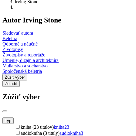
Irving Stone
Autor Irving Stone
Sledovať autora
Beletria
Odborné a náučné
Životopisy
Životopisy a reportáže
Umenie, dizajn a architektúra
Maliarstvo a sochárstvo
Spoločenská beletria
Zúžiť výber
Zoradiť
Zúžiť výber
Typ
kniha (23 titulov)
kniha
23
audiokniha (3 tituly)
audiokniha
3