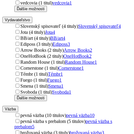
vedcovia (1 titul)
vedcovia
1
Ďalšie možnosti
Vydavateľstvo
Slovenský spisovateľ (4 tituly)
Slovenský spisovateľ
4
Jota (4 tituly)
Jota
4
BB/art (4 tituly)
BB/art
4
Ediposs (3 tituly)
Ediposs
3
Arrow Books (2 tituly)
Arrow Books
2
OneHotBook (2 tituly)
OneHotBook
2
Random House (1 titul)
Random House
1
Cornerstone (1 titul)
Cornerstone
1
Témbr (1 titul)
Témbr
1
Fuego (1 titul)
Fuego
1
Smena (1 titul)
Smena
1
Svoboda (1 titul)
Svoboda
1
Ďalšie možnosti
Väzba
pevná väzba (10 titulov)
pevná väzba
10
pevná väzba s prebalom (5 titulov)
pevná väzba s
prebalom
5
brožovaná väzba (3 tituly)
brožovaná väzba
3