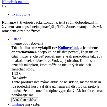
Námořník na koni
CZ
Irving Stone
Románový životopis Jacka Londona, jenž svým dobrodružným
životem sám napsal nejnapínavější příběh. Stone, známý u nás zvl.
románem Žízeň po životě...
Čítaná
mierne opotrebovaná
Túto knihu sme vykúpili cez
Knihovrátok
a je mierne
opotrebovaná.
Na tejto knihe už síce poznať, že ju niekto
čítal, môže jej chýbať prebal, nie je však poškodená tak, aby
to akokoľvek znižovalo zážitok z jej obsahu. Knihu sme
označili nálepkou, ktorá môže na niektorých obaloch
zanechať stopy.
1,53 €
Na sklade
Tento produkt síce máme aktuálne na sklade, máme však už
iba posledné kusy a ďalšie už nemá ani distribútor, preto je
možné, že bude onedlho úplne vypredaný. Ak ho chcete mať,
ponáhľajte sa!
Vložiť do košíka
Kniha
pevná väzba