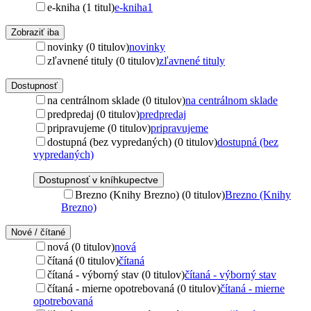
e-kniha (1 titul)
e-kniha
1
Zobraziť iba
novinky (0 titulov)
novinky
zľavnené tituly (0 titulov)
zľavnené tituly
Dostupnosť
na centrálnom sklade (0 titulov)
na centrálnom sklade
predpredaj (0 titulov)
predpredaj
pripravujeme (0 titulov)
pripravujeme
dostupná (bez vypredaných) (0 titulov)
dostupná (bez
vypredaných)
Dostupnosť v kníhkupectve
Brezno (Knihy Brezno) (0 titulov)
Brezno (Knihy
Brezno)
Nové / čítané
nová (0 titulov)
nová
čítaná (0 titulov)
čítaná
čítaná - výborný stav (0 titulov)
čítaná - výborný stav
čítaná - mierne opotrebovaná (0 titulov)
čítaná - mierne
opotrebovaná