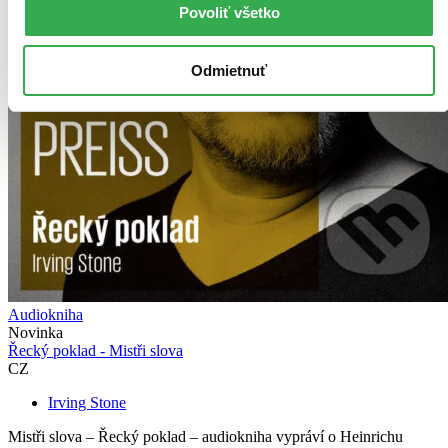
Povoliť všetko
Odmietnuť
Audiokniha
Novinka
Řecký poklad - Mistři slova
CZ
Irving Stone
Mistři slova – Řecký poklad – audiokniha vypráví o Heinrichu