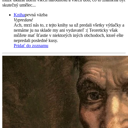
skutečný umělec...
Kniha
pevná väzba
Vypredané
Ach, mrzí nás to, z tejto knihy sa už predali všetky výtlačky a
nemáme ju na sklade my ani vydavateľ :( Teoreticky však
môžete mať šťastie v niektorých iných obchodoch, ktoré ešte
nepredali posledné kusy.
Pridať do zoznamu