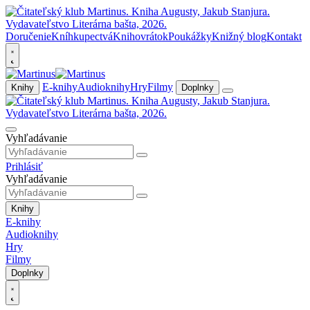
Doručenie
Kníhkupectvá
Knihovrátok
Poukážky
Knižný blog
Kontakt
E-knihy
Audioknihy
Hry
Filmy
Knihy
Doplnky
Vyhľadávanie
Prihlásiť
Vyhľadávanie
Knihy
E-knihy
Audioknihy
Hry
Filmy
Doplnky