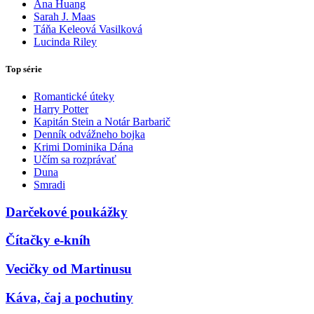
Ana Huang
Sarah J. Maas
Táňa Keleová Vasilková
Lucinda Riley
Top série
Romantické úteky
Harry Potter
Kapitán Stein a Notár Barbarič
Denník odvážneho bojka
Krimi Dominika Dána
Učím sa rozprávať
Duna
Smradi
Darčekové poukážky
Čítačky e-kníh
Vecičky od Martinusu
Káva, čaj a pochutiny