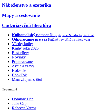
Náboženstvo a ezoterika
Mapy a cestovanie
Cudzojazyčná literatúra
Knihomoľský pomocník
Spýtajte sa Sherlocka, čo čítať
Odporúčame pre vás
Knižné tipy ušité na mieru vám
Všetky knihy
Knihy roka 2025
Bestsellery
Novinky
Pripravované
Akcie a zľavy
Kolekcie
BookTok
Mám záujem o titul
Top autori
Dominik Dán
Julie Caplin
Rebecca Yarros