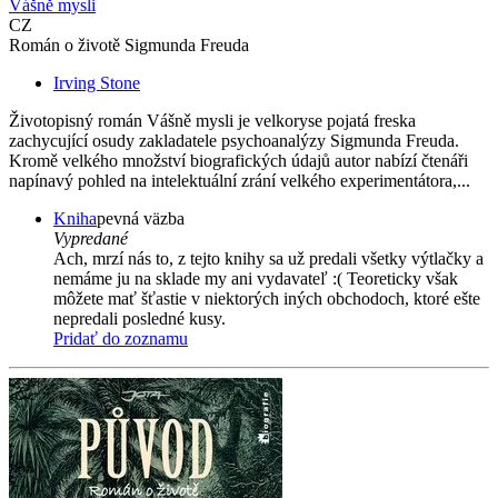
Vášně mysli
CZ
Román o životě Sigmunda Freuda
Irving Stone
Životopisný román Vášně mysli je velkoryse pojatá freska
zachycující osudy zakladatele psychoanalýzy Sigmunda Freuda.
Kromě velkého množství biografických údajů autor nabízí čtenáři
napínavý pohled na intelektuální zrání velkého experimentátora,...
Kniha
pevná väzba
Vypredané
Ach, mrzí nás to, z tejto knihy sa už predali všetky výtlačky a
nemáme ju na sklade my ani vydavateľ :( Teoreticky však
môžete mať šťastie v niektorých iných obchodoch, ktoré ešte
nepredali posledné kusy.
Pridať do zoznamu