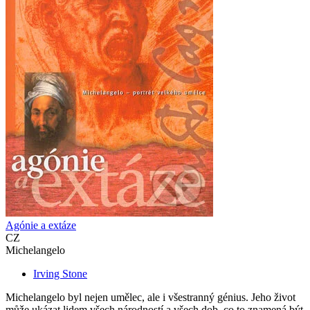
Agónie a extáze
CZ
Michelangelo
Irving Stone
Michelangelo byl nejen umělec, ale i všestranný génius. Jeho život
může ukázat lidem všech národností a všech dob, co to znamená být