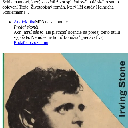
Schliemannovi, který zasvětil život splnění svého dětského snu o
objevení Troje. Životopisný román, který líčí osudy Heinricha
Schliemanna...
Audiokniha
MP3 na stiahnutie
Predaj skončil
Ach, mrzí nás to, ale platnosť licencie na predaj tohto titulu
vypršala. Nemôžeme ho už bohužiaľ predávať :-(
Pridať do zoznamu