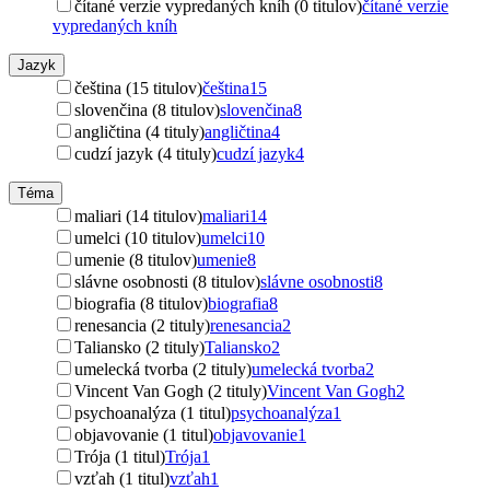
čítané verzie vypredaných kníh (0 titulov)
čítané verzie
vypredaných kníh
Jazyk
čeština (15 titulov)
čeština
15
slovenčina (8 titulov)
slovenčina
8
angličtina (4 tituly)
angličtina
4
cudzí jazyk (4 tituly)
cudzí jazyk
4
Téma
maliari (14 titulov)
maliari
14
umelci (10 titulov)
umelci
10
umenie (8 titulov)
umenie
8
slávne osobnosti (8 titulov)
slávne osobnosti
8
biografia (8 titulov)
biografia
8
renesancia (2 tituly)
renesancia
2
Taliansko (2 tituly)
Taliansko
2
umelecká tvorba (2 tituly)
umelecká tvorba
2
Vincent Van Gogh (2 tituly)
Vincent Van Gogh
2
psychoanalýza (1 titul)
psychoanalýza
1
objavovanie (1 titul)
objavovanie
1
Trója (1 titul)
Trója
1
vzťah (1 titul)
vzťah
1