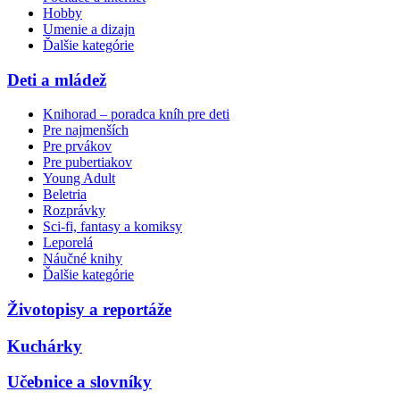
Hobby
Umenie a dizajn
Ďalšie kategórie
Deti a mládež
Knihorad – poradca kníh pre deti
Pre najmenších
Pre prvákov
Pre pubertiakov
Young Adult
Beletria
Rozprávky
Sci-fi, fantasy a komiksy
Leporelá
Náučné knihy
Ďalšie kategórie
Životopisy a reportáže
Kuchárky
Učebnice a slovníky