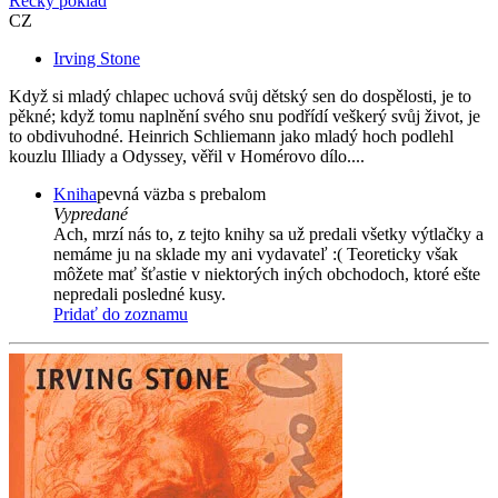
Řecký poklad
CZ
Irving Stone
Když si mladý chlapec uchová svůj dětský sen do dospělosti, je to
pěkné; když tomu naplnění svého snu podřídí veškerý svůj život, je
to obdivuhodné. Heinrich Schliemann jako mladý hoch podlehl
kouzlu Illiady a Odyssey, věřil v Homérovo dílo....
Kniha
pevná väzba s prebalom
Vypredané
Ach, mrzí nás to, z tejto knihy sa už predali všetky výtlačky a
nemáme ju na sklade my ani vydavateľ :( Teoreticky však
môžete mať šťastie v niektorých iných obchodoch, ktoré ešte
nepredali posledné kusy.
Pridať do zoznamu