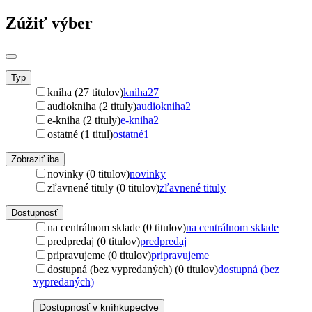
Zúžiť výber
Typ
kniha (27 titulov)
kniha
27
audiokniha (2 tituly)
audiokniha
2
e-kniha (2 tituly)
e-kniha
2
ostatné (1 titul)
ostatné
1
Zobraziť iba
novinky (0 titulov)
novinky
zľavnené tituly (0 titulov)
zľavnené tituly
Dostupnosť
na centrálnom sklade (0 titulov)
na centrálnom sklade
predpredaj (0 titulov)
predpredaj
pripravujeme (0 titulov)
pripravujeme
dostupná (bez vypredaných) (0 titulov)
dostupná (bez
vypredaných)
Dostupnosť v kníhkupectve