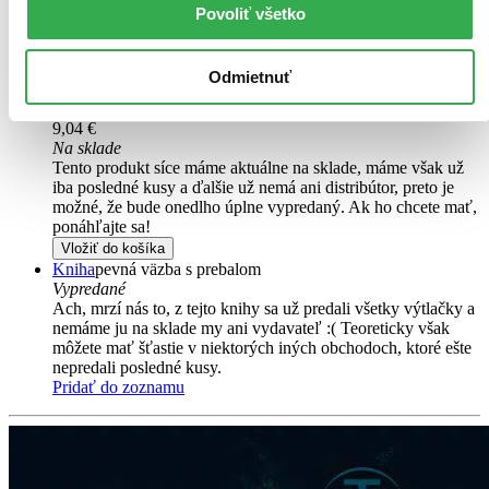
Túto knihu sme vykúpili cez
Knihovrátok
a je mierne
Povoliť všetko
opotrebovaná.
Na tejto knihe už síce poznať, že ju niekto
čítal, môže jej chýbať prebal, nie je však poškodená tak, aby
to akokoľvek znižovalo zážitok z jej obsahu. Knihu sme
Odmietnuť
označili nálepkou, ktorá môže na niektorých obaloch
zanechať stopy.
9,04 €
Na sklade
Tento produkt síce máme aktuálne na sklade, máme však už
iba posledné kusy a ďalšie už nemá ani distribútor, preto je
možné, že bude onedlho úplne vypredaný. Ak ho chcete mať,
ponáhľajte sa!
Vložiť do košíka
Kniha
pevná väzba s prebalom
Vypredané
Ach, mrzí nás to, z tejto knihy sa už predali všetky výtlačky a
nemáme ju na sklade my ani vydavateľ :( Teoreticky však
môžete mať šťastie v niektorých iných obchodoch, ktoré ešte
nepredali posledné kusy.
Pridať do zoznamu