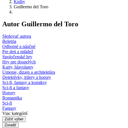
Knihy
Guillermo del Toro
Autor Guillermo del Toro
Sledovať autora
Beletria
Odborné a náučné
Pre deti a mládež
Spoločenské hry
Hry pre dospelých
Karty, hlavolamy
Umenie, dizajn a architektúra
Detektívky, trilery a horory
Sci-fi, fantasy a komiksy
Sci-fi a fantasy
Horory
Romantika
Sci-fi
Fantasy
Viac kategórií
Zúžiť výber
Zoradiť