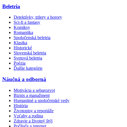
Beletria
Detektívky, trilery a horory
Sci-fi a fantasy
Komiksy
Romantika
Spoločenská beletria
Klasika
Historické
Slovenská beletria
Svetová beletria
Poézia
Ďalšie kategórie
Náučná a odborná
Motivácia a sebarozvoj
Biznis a manažment
Humanitné a spoločenské vedy
História
Životopisy a reportáže
Vzťahy a rodina
Zdravie a životný štýl
Počítače a internet