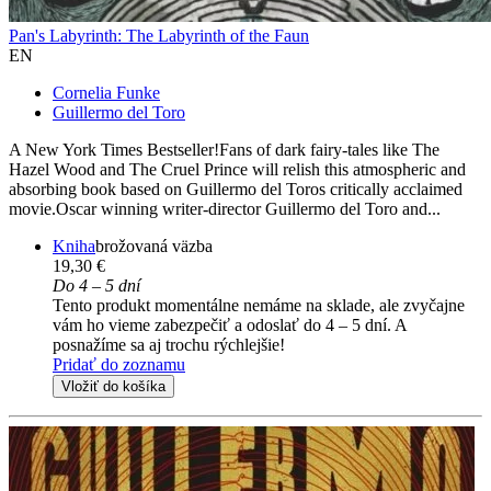
Pan's Labyrinth: The Labyrinth of the Faun
EN
Cornelia Funke
Guillermo del Toro
A New York Times Bestseller!Fans of dark fairy-tales like The
Hazel Wood and The Cruel Prince will relish this atmospheric and
absorbing book based on Guillermo del Toros critically acclaimed
movie.Oscar winning writer-director Guillermo del Toro and...
Kniha
brožovaná väzba
19,30 €
Do 4 – 5 dní
Tento produkt momentálne nemáme na sklade, ale zvyčajne
vám ho vieme zabezpečiť a odoslať do 4 – 5 dní. A
posnažíme sa aj trochu rýchlejšie!
Pridať do zoznamu
Vložiť do košíka