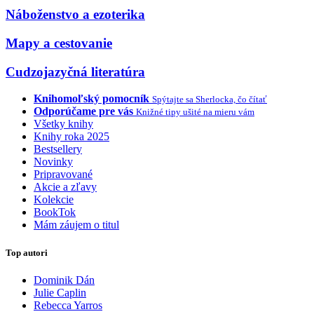
Náboženstvo a ezoterika
Mapy a cestovanie
Cudzojazyčná literatúra
Knihomoľský pomocník
Spýtajte sa Sherlocka, čo čítať
Odporúčame pre vás
Knižné tipy ušité na mieru vám
Všetky knihy
Knihy roka 2025
Bestsellery
Novinky
Pripravované
Akcie a zľavy
Kolekcie
BookTok
Mám záujem o titul
Top autori
Dominik Dán
Julie Caplin
Rebecca Yarros