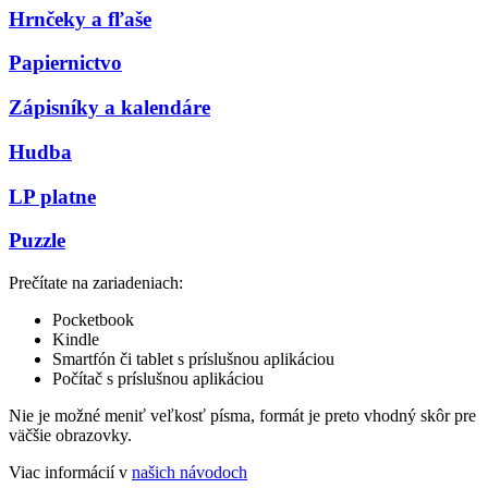
Hrnčeky a fľaše
Papiernictvo
Zápisníky a kalendáre
Hudba
LP platne
Puzzle
Prečítate na zariadeniach:
Pocketbook
Kindle
Smartfón či tablet s príslušnou aplikáciou
Počítač s príslušnou aplikáciou
Nie je možné meniť veľkosť písma, formát je preto vhodný skôr pre
väčšie obrazovky.
Viac informácií v
našich návodoch