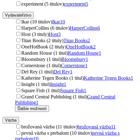
experiment (5 titulov)
experiment
5
Vydavateľstvo
Ikar (10 titulov)
Ikar
10
HarperCollins (6 titulov)
HarperCollins
6
Host (3 tituly)
Host
3
Titan Books (2 tituly)
Titan Books
2
OneHotBook (2 tituly)
OneHotBook
2
Random House (1 titul)
Random House
1
Bloomsbury (1 titul)
Bloomsbury
1
Cornerstone (1 titul)
Cornerstone
1
Del Rey (1 titul)
Del Rey
1
Katherine Tegen Books (1 titul)
Katherine Tegen Books
1
Insight (1 titul)
Insight
1
Square Fish (1 titul)
Square Fish
1
Grand Central Publishing (1 titul)
Grand Central
Publishing
1
Ďalšie možnosti
Väzba
brožovaná väzba (11 titulov)
brožovaná väzba
11
pevná väzba s prebalom (10 titulov)
pevná väzba s
prebalom
10