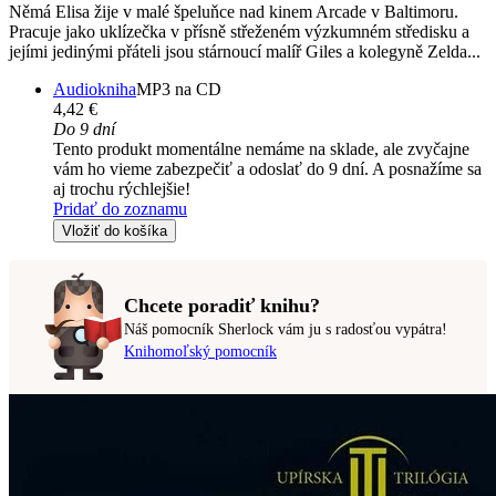
Němá Elisa žije v malé špeluňce nad kinem Arcade v Baltimoru.
Pracuje jako uklízečka v přísně střeženém výzkumném středisku a
jejími jedinými přáteli jsou stárnoucí malíř Giles a kolegyně Zelda...
Audiokniha
MP3 na CD
4,42 €
Do 9 dní
Tento produkt momentálne nemáme na sklade, ale zvyčajne
vám ho vieme zabezpečiť a odoslať do 9 dní. A posnažíme sa
aj trochu rýchlejšie!
Pridať do zoznamu
Vložiť do košíka
Chcete poradiť knihu?
Náš pomocník Sherlock vám ju s radosťou vypátra!
Knihomoľský pomocník