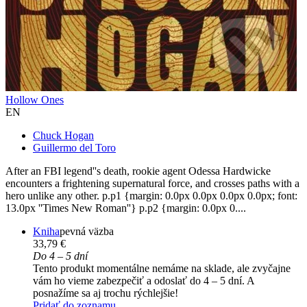
Hollow Ones
EN
Chuck Hogan
Guillermo del Toro
After an FBI legend''s death, rookie agent Odessa Hardwicke
encounters a frightening supernatural force, and crosses paths with a
hero unlike any other. p.p1 {margin: 0.0px 0.0px 0.0px 0.0px; font:
13.0px ''Times New Roman''} p.p2 {margin: 0.0px 0....
Kniha
pevná väzba
33,79 €
Do 4 – 5 dní
Tento produkt momentálne nemáme na sklade, ale zvyčajne
vám ho vieme zabezpečiť a odoslať do 4 – 5 dní. A
posnažíme sa aj trochu rýchlejšie!
Pridať do zoznamu