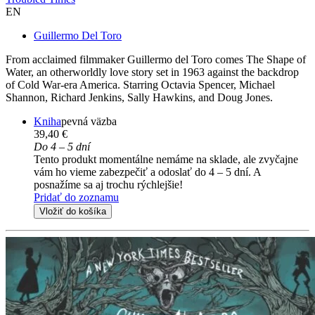
EN
Guillermo Del Toro
From acclaimed filmmaker Guillermo del Toro comes The Shape of
Water, an otherworldly love story set in 1963 against the backdrop
of Cold War-era America. Starring Octavia Spencer, Michael
Shannon, Richard Jenkins, Sally Hawkins, and Doug Jones.
Kniha
pevná väzba
39,40 €
Do 4 – 5 dní
Tento produkt momentálne nemáme na sklade, ale zvyčajne
vám ho vieme zabezpečiť a odoslať do 4 – 5 dní. A
posnažíme sa aj trochu rýchlejšie!
Pridať do zoznamu
Vložiť do košíka