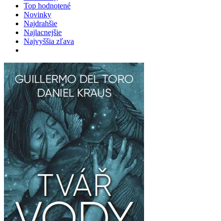
Top hodnotené
Novinky
Najdrahšie
Najlacnejšie
Najvyššia zľava