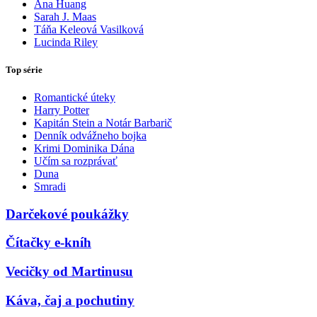
Ana Huang
Sarah J. Maas
Táňa Keleová Vasilková
Lucinda Riley
Top série
Romantické úteky
Harry Potter
Kapitán Stein a Notár Barbarič
Denník odvážneho bojka
Krimi Dominika Dána
Učím sa rozprávať
Duna
Smradi
Darčekové poukážky
Čítačky e-kníh
Vecičky od Martinusu
Káva, čaj a pochutiny