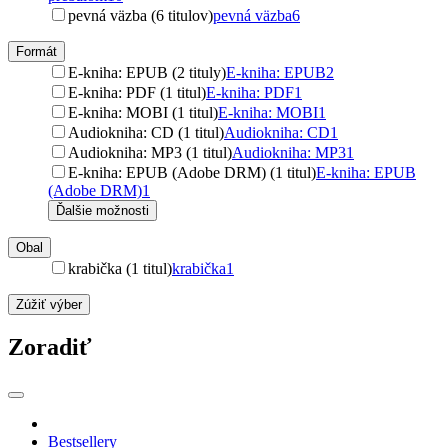
pevná väzba (6 titulov)
pevná väzba
6
Formát
E-kniha: EPUB (2 tituly)
E-kniha: EPUB
2
E-kniha: PDF (1 titul)
E-kniha: PDF
1
E-kniha: MOBI (1 titul)
E-kniha: MOBI
1
Audiokniha: CD (1 titul)
Audiokniha: CD
1
Audiokniha: MP3 (1 titul)
Audiokniha: MP3
1
E-kniha: EPUB (Adobe DRM) (1 titul)
E-kniha: EPUB
(Adobe DRM)
1
Ďalšie možnosti
Obal
krabička (1 titul)
krabička
1
Zúžiť výber
Zoradiť
Bestsellery