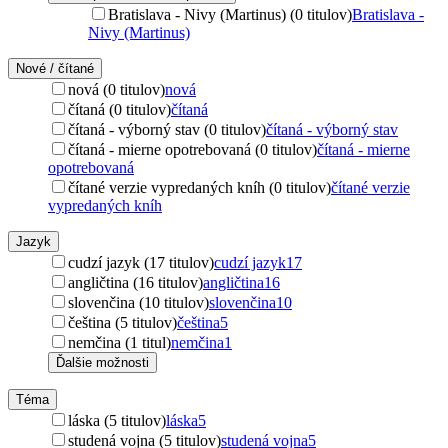
Bratislava - Nivy (Martinus) (0 titulov)
Bratislava -
Nivy (Martinus)
Nové / čítané
nová (0 titulov)
nová
čítaná (0 titulov)
čítaná
čítaná - výborný stav (0 titulov)
čítaná - výborný stav
čítaná - mierne opotrebovaná (0 titulov)
čítaná - mierne
opotrebovaná
čítané verzie vypredaných kníh (0 titulov)
čítané verzie
vypredaných kníh
Jazyk
cudzí jazyk (17 titulov)
cudzí jazyk
17
angličtina (16 titulov)
angličtina
16
slovenčina (10 titulov)
slovenčina
10
čeština (5 titulov)
čeština
5
nemčina (1 titul)
nemčina
1
Ďalšie možnosti
Téma
láska (5 titulov)
láska
5
studená vojna (5 titulov)
studená vojna
5