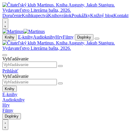
Doručenie
Kníhkupectvá
Knihovrátok
Poukážky
Knižný blog
Kontakt
E-knihy
Audioknihy
Hry
Filmy
Knihy
Doplnky
Vyhľadávanie
Prihlásiť
Vyhľadávanie
Knihy
E-knihy
Audioknihy
Hry
Filmy
Doplnky