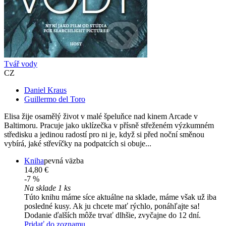
Tvář vody
CZ
Daniel Kraus
Guillermo del Toro
Elisa žije osamělý život v malé špeluňce nad kinem Arcade v
Baltimoru. Pracuje jako uklízečka v přísně střeženém výzkumném
středisku a jedinou radostí pro ni je, když si před noční směnou
vybírá, jaké střevíčky na podpatcích si obuje...
Kniha
pevná väzba
14,80 €
-7 %
Na sklade 1 ks
Túto knihu máme síce aktuálne na sklade, máme však už iba
posledné kusy. Ak ju chcete mať rýchlo, ponáhľajte sa!
Dodanie ďalších môže trvať dlhšie, zvyčajne do 12 dní.
Pridať do zoznamu