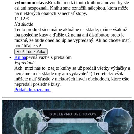
výbornom stave.
Rozdiel medzi touto knihou a novou by ste
asi ani nespoznali. Knihu sme označili nálepkou, ktorá môže
na niektorých obaloch zanechať stopy.
11,12 €
Na sklade
Tento produkt síce máme aktuálne na sklade, máme však už
iba posledné kusy a ďalšie už nemá ani distribútor, preto je
možné, že bude onedlho úplne vypredaný. Ak ho chcete mať,
ponáhľajte sa!
Vložiť do košíka
Kniha
pevná väzba s prebalom
Vypredané
Ach, mrzí nás to, z tejto knihy sa už predali všetky výtlačky a
nemáme ju na sklade my ani vydavateľ :( Teoreticky však
môžete mať šťastie v niektorých iných obchodoch, ktoré ešte
nepredali posledné kusy.
Pridať do zoznamu