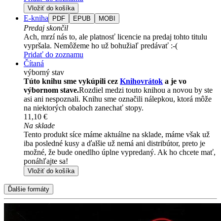
Vložiť do košíka
E-kniha
PDF
EPUB
MOBI
Predaj skončil
Ach, mrzí nás to, ale platnosť licencie na predaj tohto titulu
vypršala. Nemôžeme ho už bohužiaľ predávať :-(
Pridať do zoznamu
Čítaná
výborný stav
Túto knihu sme vykúpili cez
Knihovrátok
a je vo
výbornom stave.
Rozdiel medzi touto knihou a novou by ste
asi ani nespoznali. Knihu sme označili nálepkou, ktorá môže
na niektorých obaloch zanechať stopy.
11,10 €
Na sklade
Tento produkt síce máme aktuálne na sklade, máme však už
iba posledné kusy a ďalšie už nemá ani distribútor, preto je
možné, že bude onedlho úplne vypredaný. Ak ho chcete mať,
ponáhľajte sa!
Vložiť do košíka
Ďalšie formáty