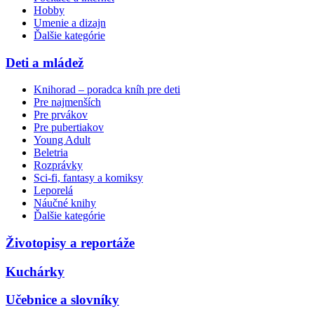
Hobby
Umenie a dizajn
Ďalšie kategórie
Deti a mládež
Knihorad – poradca kníh pre deti
Pre najmenších
Pre prvákov
Pre pubertiakov
Young Adult
Beletria
Rozprávky
Sci-fi, fantasy a komiksy
Leporelá
Náučné knihy
Ďalšie kategórie
Životopisy a reportáže
Kuchárky
Učebnice a slovníky