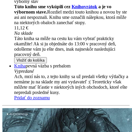
výborný stav
Túto knihu sme vykúpili cez
Knihovrátok
a je vo
výbornom stave.
Rozdiel medzi touto knihou a novou by ste
asi ani nespoznali. Knihu sme označili nálepkou, ktorá môže
na niektorých obaloch zanechať stopy.
11,12 €
Na sklade
Táto kniha sa môže na cestu ku vám vybrať prakticky
okamžite! Ak si ju objednáte do 13:00 v pracovný deň,
odošleme vám ju ešte dnes, inak najneskôr nasledujúci
pracovný deň.
Vložiť do košíka
Kniha
pevná väzba s prebalom
Vypredané
Ach, mrzí nás to, z tejto knihy sa už predali všetky výtlačky a
nemáme ju na sklade my ani vydavateľ :( Teoreticky však
môžete mať šťastie v niektorých iných obchodoch, ktoré ešte
nepredali posledné kusy.
Pridať do zoznamu