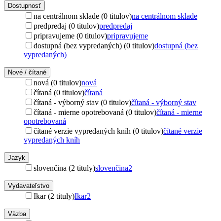
Dostupnosť
na centrálnom sklade (0 titulov)
na centrálnom sklade
predpredaj (0 titulov)
predpredaj
pripravujeme (0 titulov)
pripravujeme
dostupná (bez vypredaných) (0 titulov)
dostupná (bez
vypredaných)
Nové / čítané
nová (0 titulov)
nová
čítaná (0 titulov)
čítaná
čítaná - výborný stav (0 titulov)
čítaná - výborný stav
čítaná - mierne opotrebovaná (0 titulov)
čítaná - mierne
opotrebovaná
čítané verzie vypredaných kníh (0 titulov)
čítané verzie
vypredaných kníh
Jazyk
slovenčina (2 tituly)
slovenčina
2
Vydavateľstvo
Ikar (2 tituly)
Ikar
2
Väzba