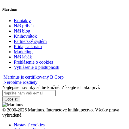
Martinus
Kontakty
Náš príbeh
Náš blog
Knihovrátok
Partnerský systém
Pridaj sa k nám
Marketing
Náš labák
Prehlásenie o cookies
Vyhlásenie o prístupnosti
Martinus je certifikovaný B Corp
Nerobíme rozdiely
Najlepšie novinky sú tie knižné. Získajte ich ako prví:
Odoslať
© 2000-2026 Martinus. Internetové kníhkupectvo. Všetky práva
vyhradené.
Nastaviť cookies