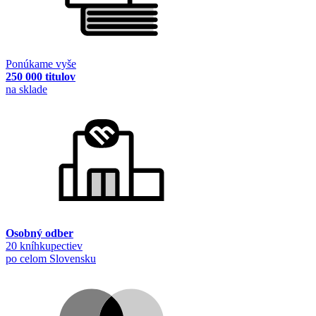
Ponúkame vyše
250 000 titulov
na sklade
Osobný odber
20 kníhkupectiev
po celom Slovensku