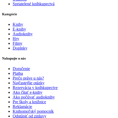
Spriatelené kníhkupectvá
Kategórie
Knihy
E-knihy
Audioknihy
Hry
Filmy
Doplnky
Nakupujte u nás
Doručenie
Platba
Prečo práve u nás?
Najčastejšie otázky
Rezervácia v kníhkupectve
Ako čítať e-knihy
Ako počúvať audioknihy
Pre školy a knižnice
Reklamácie
Knihomoľský pomocník
Odstúpiť od zmluvy