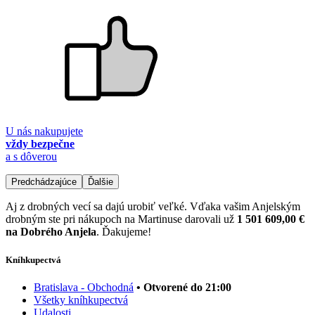
U nás nakupujete
vždy bezpečne
a s dôverou
Predchádzajúce
Ďalšie
Aj z drobných vecí sa dajú urobiť veľké. Vďaka vašim Anjelským
drobným ste pri nákupoch na Martinuse darovali už
1 501 609,00 €
na Dobrého Anjela
. Ďakujeme!
Kníhkupectvá
Bratislava - Obchodná
• Otvorené do 21:00
Všetky kníhkupectvá
Udalosti