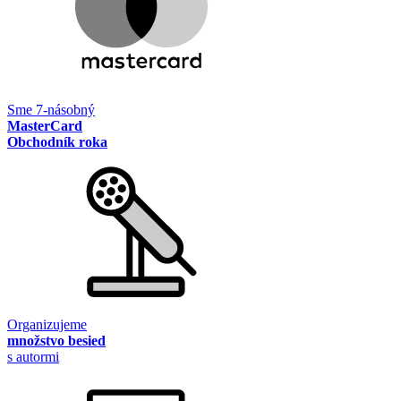
Sme 7-násobný
MasterCard
Obchodník roka
Organizujeme
množstvo besied
s autormi