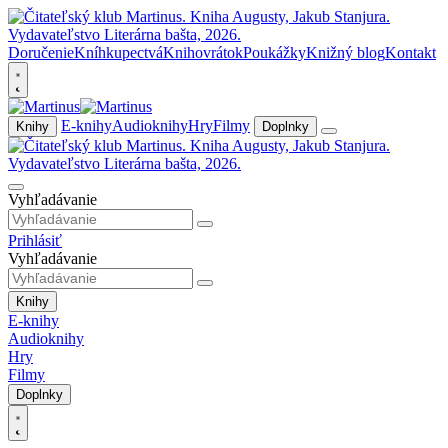
Doručenie
Kníhkupectvá
Knihovrátok
Poukážky
Knižný blog
Kontakt
E-knihy
Audioknihy
Hry
Filmy
Knihy
Doplnky
Vyhľadávanie
Prihlásiť
Vyhľadávanie
Knihy
E-knihy
Audioknihy
Hry
Filmy
Doplnky