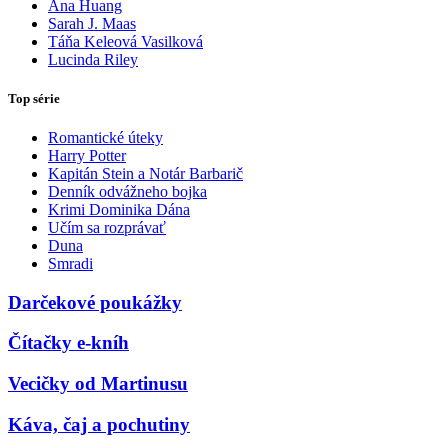
Ana Huang
Sarah J. Maas
Táňa Keleová Vasilková
Lucinda Riley
Top série
Romantické úteky
Harry Potter
Kapitán Stein a Notár Barbarič
Denník odvážneho bojka
Krimi Dominika Dána
Učím sa rozprávať
Duna
Smradi
Darčekové poukážky
Čítačky e-kníh
Vecičky od Martinusu
Káva, čaj a pochutiny