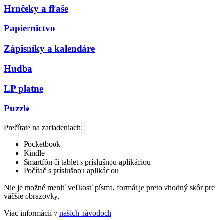
Hrnčeky a fľaše
Papiernictvo
Zápisníky a kalendáre
Hudba
LP platne
Puzzle
Prečítate na zariadeniach:
Pocketbook
Kindle
Smartfón či tablet s príslušnou aplikáciou
Počítač s príslušnou aplikáciou
Nie je možné meniť veľkosť písma, formát je preto vhodný skôr pre
väčšie obrazovky.
Viac informácií v
našich návodoch