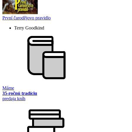
První čarodějovo pravidlo
Terry Goodkind
Máme
35-ročnú tradíciu
predaja kníh