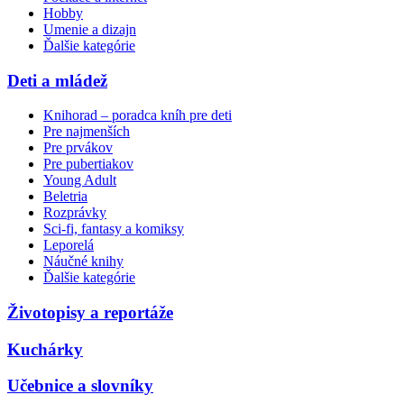
Hobby
Umenie a dizajn
Ďalšie kategórie
Deti a mládež
Knihorad – poradca kníh pre deti
Pre najmenších
Pre prvákov
Pre pubertiakov
Young Adult
Beletria
Rozprávky
Sci-fi, fantasy a komiksy
Leporelá
Náučné knihy
Ďalšie kategórie
Životopisy a reportáže
Kuchárky
Učebnice a slovníky