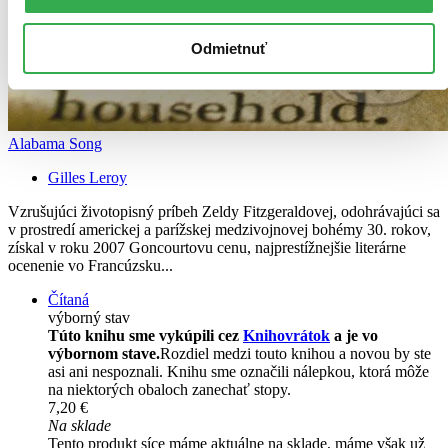
Odmietnuť
Alabama Song
Gilles Leroy
Vzrušujúci životopisný príbeh Zeldy Fitzgeraldovej, odohrávajúci sa
v prostredí americkej a parížskej medzivojnovej bohémy 30. rokov,
získal v roku 2007 Goncourtovu cenu, najprestížnejšie literárne
ocenenie vo Francúzsku...
Čítaná
výborný stav
Túto knihu sme vykúpili cez
Knihovrátok
a je vo
výbornom stave.
Rozdiel medzi touto knihou a novou by ste
asi ani nespoznali. Knihu sme označili nálepkou, ktorá môže
na niektorých obaloch zanechať stopy.
7,20 €
Na sklade
Tento produkt síce máme aktuálne na sklade, máme však už