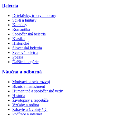
Beletria
Detektívky, trilery a horory
Sci-fi a fantasy
Komiksy
Romantika
Spoločenská beletria
Klasika
Historické
Slovenská beletria
Svetová beletria
Poézia
Ďalšie kategórie
Náučná a odborná
Motivácia a sebarozvoj
Biznis a manažment
Humanitné a spoločenské vedy
História
Životopisy a reportáže
Vzťahy a rodina
Zdravie a životný štýl
Počítače a internet