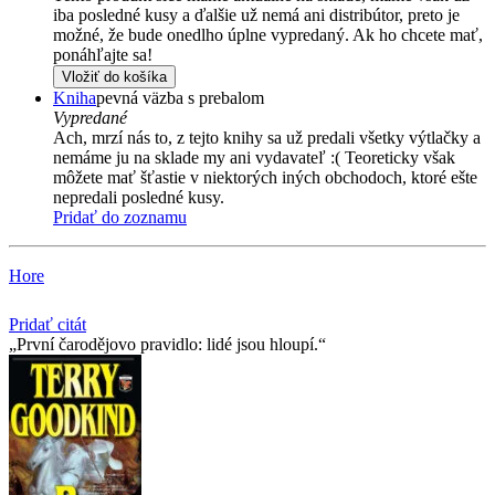
iba posledné kusy a ďalšie už nemá ani distribútor, preto je
možné, že bude onedlho úplne vypredaný. Ak ho chcete mať,
ponáhľajte sa!
Vložiť do košíka
Kniha
pevná väzba s prebalom
Vypredané
Ach, mrzí nás to, z tejto knihy sa už predali všetky výtlačky a
nemáme ju na sklade my ani vydavateľ :( Teoreticky však
môžete mať šťastie v niektorých iných obchodoch, ktoré ešte
nepredali posledné kusy.
Pridať do zoznamu
Hore
Pridať citát
První čarodějovo pravidlo: lidé jsou hloupí.