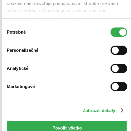
cookies nám dovoľujú prispôsobovať stránku pre vašu
lepšiu orientáciu. Marketingové cookies nám zas
umožňujú zobrazenie relevantnej reklamy. Niektoré údaje
zdieľame aj s tretími stranami. Veľmi by nám pomohlo,
Výber
keby sme mohli používať všetky tieto cookies. Ďakujeme!
Potrebné
súhlasu
Personalizačné
Analytické
Marketingové
Zobraziť detaily
Povoliť všetko