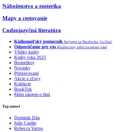
Náboženstvo a ezoterika
Mapy a cestovanie
Cudzojazyčná literatúra
Knihomoľský pomocník
Spýtajte sa Sherlocka, čo čítať
Odporúčame pre vás
Knižné tipy ušité na mieru vám
Všetky knihy
Knihy roka 2025
Bestsellery
Novinky
Pripravované
Akcie a zľavy
Kolekcie
BookTok
Mám záujem o titul
Top autori
Dominik Dán
Julie Caplin
Rebecca Yarros