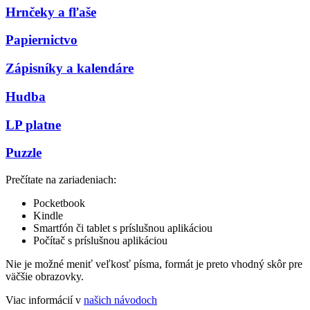
Hrnčeky a fľaše
Papiernictvo
Zápisníky a kalendáre
Hudba
LP platne
Puzzle
Prečítate na zariadeniach:
Pocketbook
Kindle
Smartfón či tablet s príslušnou aplikáciou
Počítač s príslušnou aplikáciou
Nie je možné meniť veľkosť písma, formát je preto vhodný skôr pre
väčšie obrazovky.
Viac informácií v
našich návodoch