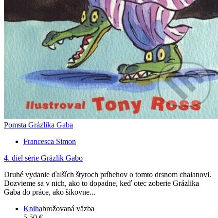
Pomsta Grázlika Gaba
Francesca Simon
4. diel série
Grázlik Gabo
Druhé vydanie ďalších štyroch príbehov o tomto drsnom chalanovi.
Dozvieme sa v nich, ako to dopadne, keď otec zoberie Grázlika
Gaba do práce, ako šikovne...
Kniha
brožovaná väzba
5,50 €