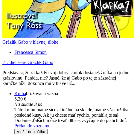
Grázlik Gabo v hlavnej úlohe
Francesca Simon
21. diel série
Grázlik Gabo
Predstav si, že za každý svoj dobrý skutok dostaneš žolíka na jednu
grázlovinu. Paráda, nie? Jasné, že aj Gabo po tejto zázračnej
kartičke túži, dokonca mu v hlave už...
Kniha
brožovaná väzba
5,20 €
Na sklade 3 ks
Túto knihu máme síce aktuálne na sklade, máme však už iba
posledné kusy. Ak ju chcete mať rýchlo, ponáhľajte sa!
Dodanie ďalších môže trvať dlhšie, zvyčajne do piatich dní.
Pridať do zoznamu
Vložiť do košíka