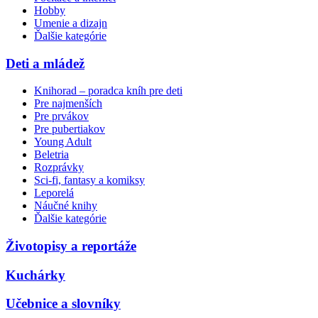
Hobby
Umenie a dizajn
Ďalšie kategórie
Deti a mládež
Knihorad – poradca kníh pre deti
Pre najmenších
Pre prvákov
Pre pubertiakov
Young Adult
Beletria
Rozprávky
Sci-fi, fantasy a komiksy
Leporelá
Náučné knihy
Ďalšie kategórie
Životopisy a reportáže
Kuchárky
Učebnice a slovníky