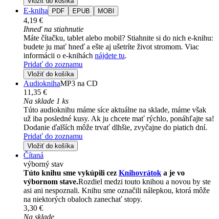
Vložiť do košíka
E-kniha
PDF
EPUB
MOBI
4,19 €
Ihneď na stiahnutie
Máte čítačku, tablet alebo mobil? Stiahnite si do nich e-knihu:
budete ju mať hneď a ešte aj ušetríte život stromom. Viac
informácii o e-knihách
nájdete tu
.
Pridať do zoznamu
Vložiť do košíka
Audiokniha
MP3 na CD
11,35 €
Na sklade 1 ks
Túto audioknihu máme síce aktuálne na sklade, máme však
už iba posledné kusy. Ak ju chcete mať rýchlo, ponáhľajte sa!
Dodanie ďalších môže trvať dlhšie, zvyčajne do piatich dní.
Pridať do zoznamu
Vložiť do košíka
Čítaná
výborný stav
Túto knihu sme vykúpili cez
Knihovrátok
a je vo
výbornom stave.
Rozdiel medzi touto knihou a novou by ste
asi ani nespoznali. Knihu sme označili nálepkou, ktorá môže
na niektorých obaloch zanechať stopy.
3,30 €
Na sklade