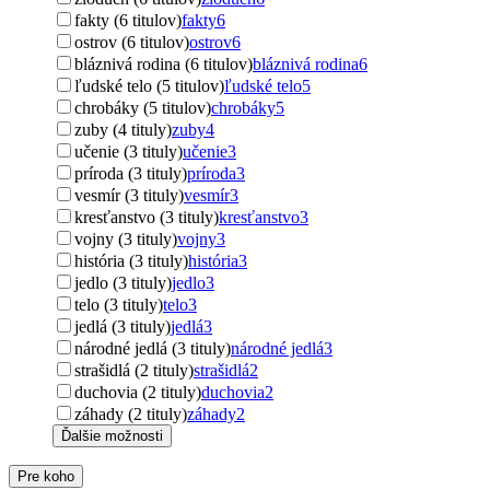
fakty (6 titulov)
fakty
6
ostrov (6 titulov)
ostrov
6
bláznivá rodina (6 titulov)
bláznivá rodina
6
ľudské telo (5 titulov)
ľudské telo
5
chrobáky (5 titulov)
chrobáky
5
zuby (4 tituly)
zuby
4
učenie (3 tituly)
učenie
3
príroda (3 tituly)
príroda
3
vesmír (3 tituly)
vesmír
3
kresťanstvo (3 tituly)
kresťanstvo
3
vojny (3 tituly)
vojny
3
história (3 tituly)
história
3
jedlo (3 tituly)
jedlo
3
telo (3 tituly)
telo
3
jedlá (3 tituly)
jedlá
3
národné jedlá (3 tituly)
národné jedlá
3
strašidlá (2 tituly)
strašidlá
2
duchovia (2 tituly)
duchovia
2
záhady (2 tituly)
záhady
2
Ďalšie možnosti
Pre koho