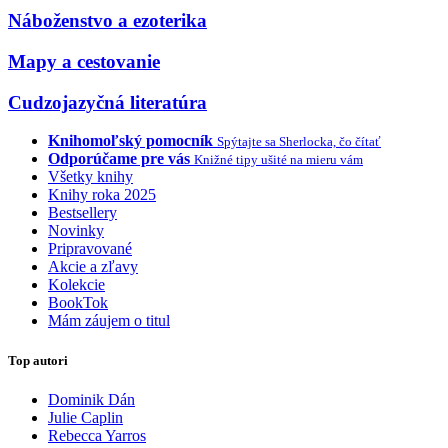
Náboženstvo a ezoterika
Mapy a cestovanie
Cudzojazyčná literatúra
Knihomoľský pomocník
Spýtajte sa Sherlocka, čo čítať
Odporúčame pre vás
Knižné tipy ušité na mieru vám
Všetky knihy
Knihy roka 2025
Bestsellery
Novinky
Pripravované
Akcie a zľavy
Kolekcie
BookTok
Mám záujem o titul
Top autori
Dominik Dán
Julie Caplin
Rebecca Yarros