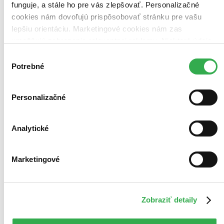
funguje, a stále ho pre vás zlepšovať. Personalizačné
cookies nám dovoľujú prispôsobovať stránku pre vašu
lepšiu orientáciu. Marketingové cookies nám zas
umožňujú zobrazenie relevantnej reklamy. Niektoré údaje
zdieľame aj s tretími stranami. Veľmi by nám pomohlo,
Výber
keby sme mohli používať všetky tieto cookies. Ďakujeme!
Potrebné
súhlasu
Personalizačné
Analytické
Marketingové
Zobraziť detaily