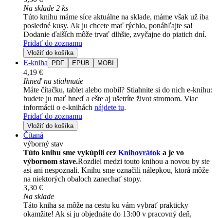
Na sklade 2 ks
Túto knihu máme síce aktuálne na sklade, máme však už iba
posledné kusy. Ak ju chcete mať rýchlo, ponáhľajte sa!
Dodanie ďalších môže trvať dlhšie, zvyčajne do piatich dní.
Pridať do zoznamu
Vložiť do košíka
E-kniha
PDF
EPUB
MOBI
4,19 €
Ihneď na stiahnutie
Máte čítačku, tablet alebo mobil? Stiahnite si do nich e-knihu:
budete ju mať hneď a ešte aj ušetríte život stromom. Viac
informácii o e-knihách
nájdete tu
.
Pridať do zoznamu
Vložiť do košíka
Čítaná
výborný stav
Túto knihu sme vykúpili cez
Knihovrátok
a je vo
výbornom stave.
Rozdiel medzi touto knihou a novou by ste
asi ani nespoznali. Knihu sme označili nálepkou, ktorá môže
na niektorých obaloch zanechať stopy.
3,30 €
Na sklade
Táto kniha sa môže na cestu ku vám vybrať prakticky
okamžite! Ak si ju objednáte do 13:00 v pracovný deň,