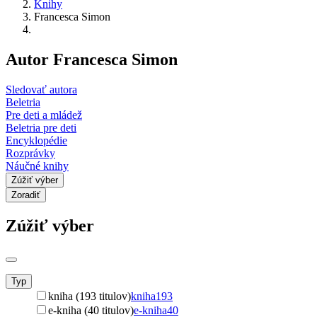
Knihy
Francesca Simon
Autor Francesca Simon
Sledovať autora
Beletria
Pre deti a mládež
Beletria pre deti
Encyklopédie
Rozprávky
Náučné knihy
Zúžiť výber
Zoradiť
Zúžiť výber
Typ
kniha (193 titulov)
kniha
193
e-kniha (40 titulov)
e-kniha
40