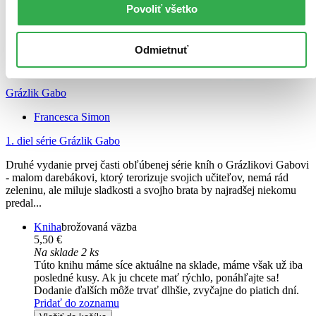
Povoliť všetko
Odmietnuť
Grázlik Gabo
Francesca Simon
1. diel série
Grázlik Gabo
Druhé vydanie prvej časti obľúbenej série kníh o Grázlikovi Gabovi
- malom darebákovi, ktorý terorizuje svojich učiteľov, nemá rád
zeleninu, ale miluje sladkosti a svojho brata by najradšej niekomu
predal...
Kniha
brožovaná väzba
5,50 €
Na sklade 2 ks
Túto knihu máme síce aktuálne na sklade, máme však už iba
posledné kusy. Ak ju chcete mať rýchlo, ponáhľajte sa!
Dodanie ďalších môže trvať dlhšie, zvyčajne do piatich dní.
Pridať do zoznamu