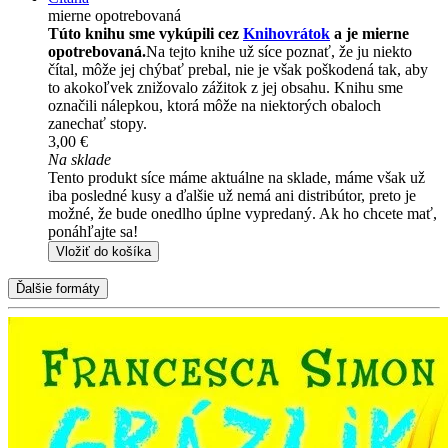
mierne opotrebovaná
Túto knihu sme vykúpili cez
Knihovrátok
a je mierne
opotrebovaná.
Na tejto knihe už síce poznať, že ju niekto
čítal, môže jej chýbať prebal, nie je však poškodená tak, aby
to akokoľvek znižovalo zážitok z jej obsahu. Knihu sme
označili nálepkou, ktorá môže na niektorých obaloch
zanechať stopy.
3,00 €
Na sklade
Tento produkt síce máme aktuálne na sklade, máme však už
iba posledné kusy a ďalšie už nemá ani distribútor, preto je
možné, že bude onedlho úplne vypredaný. Ak ho chcete mať,
ponáhľajte sa!
Vložiť do košíka
Ďalšie formáty