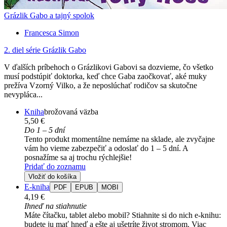
Grázlik Gabo a tajný spolok
Francesca Simon
2. diel série
Grázlik Gabo
V ďalších príbehoch o Grázlikovi Gabovi sa dozvieme, čo všetko
musí podstúpiť doktorka, keď chce Gaba zaočkovať, aké muky
prežíva Vzorný Vilko, a že neposlúchať rodičov sa skutočne
nevypláca...
Kniha
brožovaná väzba
5,50 €
Do 1 – 5 dní
Tento produkt momentálne nemáme na sklade, ale zvyčajne
vám ho vieme zabezpečiť a odoslať do 1 – 5 dní. A
posnažíme sa aj trochu rýchlejšie!
Pridať do zoznamu
Vložiť do košíka
E-kniha
PDF
EPUB
MOBI
4,19 €
Ihneď na stiahnutie
Máte čítačku, tablet alebo mobil? Stiahnite si do nich e-knihu:
budete ju mať hneď a ešte aj ušetríte život stromom. Viac