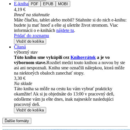
E-kniha
PDF
EPUB
MOBI
4,19 €
Ihneď na stiahnutie
Máte čítačku, tablet alebo mobil? Stiahnite si do nich e-knihu:
budete ju mať hneď a ešte aj ušetríte život stromom. Viac
informácii o e-knihách
nájdete tu
.
Pridať do zoznamu
Vložiť do košíka
Čítaná
výborný stav
Túto knihu sme vykúpili cez
Knihovrátok
a je vo
výbornom stave.
Rozdiel medzi touto knihou a novou by ste
asi ani nespoznali. Knihu sme označili nálepkou, ktorá môže
na niektorých obaloch zanechať stopy.
3,30 €
Na sklade
Táto kniha sa môže na cestu ku vám vybrať prakticky
okamžite! Ak si ju objednáte do 13:00 v pracovný deň,
odošleme vám ju ešte dnes, inak najneskôr nasledujúci
pracovný deň.
Vložiť do košíka
Ďalšie formáty