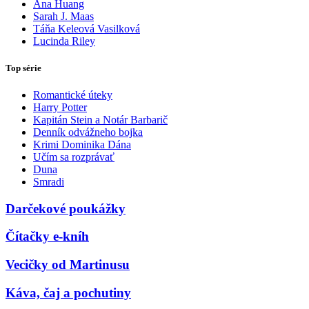
Ana Huang
Sarah J. Maas
Táňa Keleová Vasilková
Lucinda Riley
Top série
Romantické úteky
Harry Potter
Kapitán Stein a Notár Barbarič
Denník odvážneho bojka
Krimi Dominika Dána
Učím sa rozprávať
Duna
Smradi
Darčekové poukážky
Čítačky e-kníh
Vecičky od Martinusu
Káva, čaj a pochutiny