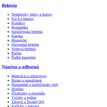
Beletria
Detektívky, trilery a horory
Sci-fi a fantasy
Komiksy
Romantika
Spoločenská beletria
Klasika
Historické
Slovenská beletria
Svetová beletria
Poézia
Ďalšie kategórie
Náučná a odborná
Motivácia a sebarozvoj
Biznis a manažment
Humanitné a spoločenské vedy
História
Životopisy a reportáže
Vzťahy a rodina
Zdravie a životný štýl
Počítače a internet