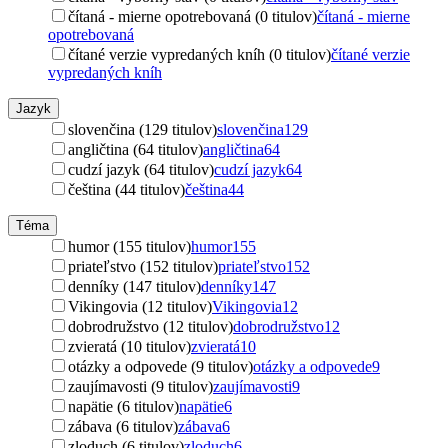
čítaná - mierne opotrebovaná (0 titulov)
čítaná - mierne
opotrebovaná
čítané verzie vypredaných kníh (0 titulov)
čítané verzie
vypredaných kníh
Jazyk
slovenčina (129 titulov)
slovenčina
129
angličtina (64 titulov)
angličtina
64
cudzí jazyk (64 titulov)
cudzí jazyk
64
čeština (44 titulov)
čeština
44
Téma
humor (155 titulov)
humor
155
priateľstvo (152 titulov)
priateľstvo
152
denníky (147 titulov)
denníky
147
Vikingovia (12 titulov)
Vikingovia
12
dobrodružstvo (12 titulov)
dobrodružstvo
12
zvieratá (10 titulov)
zvieratá
10
otázky a odpovede (9 titulov)
otázky a odpovede
9
zaujímavosti (9 titulov)
zaujímavosti
9
napätie (6 titulov)
napätie
6
zábava (6 titulov)
zábava
6
zloduch (6 titulov)
zloduch
6