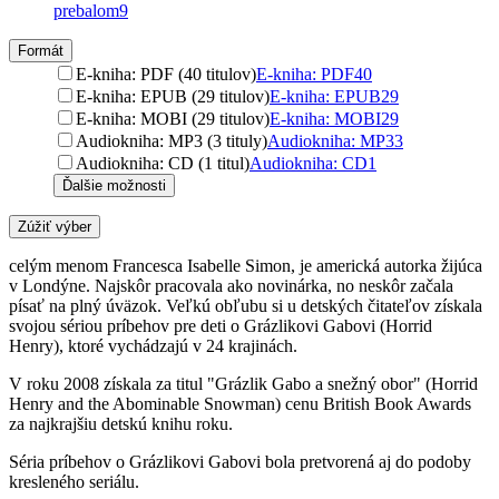
prebalom
9
Formát
E-kniha: PDF (40 titulov)
E-kniha: PDF
40
E-kniha: EPUB (29 titulov)
E-kniha: EPUB
29
E-kniha: MOBI (29 titulov)
E-kniha: MOBI
29
Audiokniha: MP3 (3 tituly)
Audiokniha: MP3
3
Audiokniha: CD (1 titul)
Audiokniha: CD
1
Ďalšie možnosti
Zúžiť výber
celým menom Francesca Isabelle Simon, je americká autorka žijúca
v Londýne. Najskôr pracovala ako novinárka, no neskôr začala
písať na plný úväzok. Veľkú obľubu si u detských čitateľov získala
svojou sériou príbehov pre deti o Grázlikovi Gabovi (Horrid
Henry), ktoré vychádzajú v 24 krajinách.
V roku 2008 získala za titul "Grázlik Gabo a snežný obor" (Horrid
Henry and the Abominable Snowman) cenu British Book Awards
za najkrajšiu detskú knihu roku.
Séria príbehov o Grázlikovi Gabovi bola pretvorená aj do podoby
kresleného seriálu.