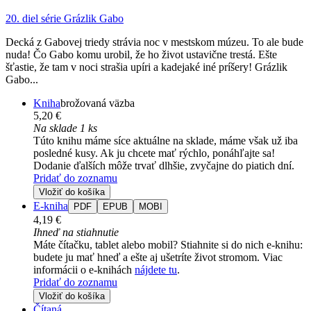
20. diel série
Grázlik Gabo
Decká z Gabovej triedy strávia noc v mestskom múzeu. To ale bude
nuda! Čo Gabo komu urobil, že ho život ustavične trestá. Ešte
šťastie, že tam v noci strašia upíri a kadejaké iné príšery! Grázlik
Gabo...
Kniha
brožovaná väzba
5,20 €
Na sklade 1 ks
Túto knihu máme síce aktuálne na sklade, máme však už iba
posledné kusy. Ak ju chcete mať rýchlo, ponáhľajte sa!
Dodanie ďalších môže trvať dlhšie, zvyčajne do piatich dní.
Pridať do zoznamu
Vložiť do košíka
E-kniha
PDF
EPUB
MOBI
4,19 €
Ihneď na stiahnutie
Máte čítačku, tablet alebo mobil? Stiahnite si do nich e-knihu:
budete ju mať hneď a ešte aj ušetríte život stromom. Viac
informácii o e-knihách
nájdete tu
.
Pridať do zoznamu
Vložiť do košíka
Čítaná