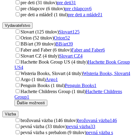
pre deti (31 titulov)
pre deti
31
pre chlapcov (6 titulov)
pre chlapcov
6
pre deti a mládež (1 titul)
pre deti a mládež
1
Vydavateľstvo
Slovart (125 titulov)
Slovart
125
Orion (52 titulov)
Orion
52
BB/art (39 titulov)
BB/art
39
Faber and Faber (6 titulov)
Faber and Faber
6
Slovart CZ (4 tituly)
Slovart CZ
4
Hachette Book Group US (4 tituly)
Hachette Book Group
US
4
Wisteria Books, Slovart (4 tituly)
Wisteria Books, Slovart
4
Argo (1 titul)
Argo
1
Penguin Books (1 titul)
Penguin Books
1
Hachette Childrens Group (1 titul)
Hachette Childrens
Group
1
Ďalšie možnosti
Väzba
brožovaná väzba (146 titulov)
brožovaná väzba
146
pevná väzba (33 titulov)
pevná väzba
33
pevná väzba s prebalom (9 titulov)
pevná väzba s