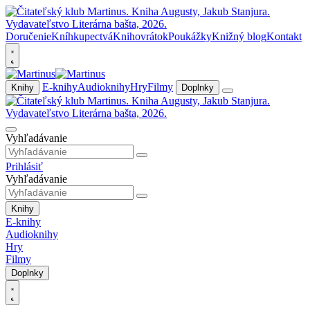
Doručenie
Kníhkupectvá
Knihovrátok
Poukážky
Knižný blog
Kontakt
E-knihy
Audioknihy
Hry
Filmy
Knihy
Doplnky
Vyhľadávanie
Prihlásiť
Vyhľadávanie
Knihy
E-knihy
Audioknihy
Hry
Filmy
Doplnky