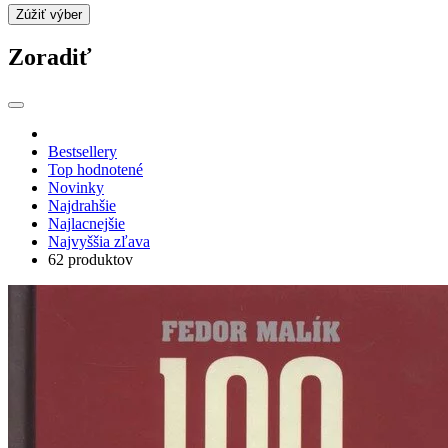
Zúžiť výber
Zoradiť
Bestsellery
Top hodnotené
Novinky
Najdrahšie
Najlacnejšie
Najvyššia zľava
62 produktov