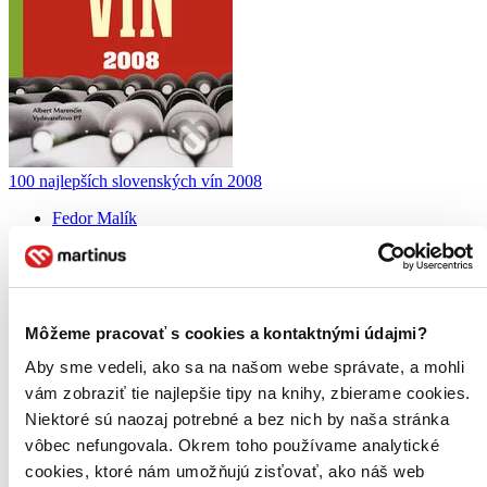
100 najlepších slovenských vín 2008
Fedor Malík
Sprievodca najlepšími slovenskými vínami na trhu v roku 2008 od
renomovaného degustátora a odborníka Fedora Malíka. Autor
predstavuje 40 najlepších slovenských výrobcov vín a udeľuje
ocenenia stovke vynikajúcich vín z ročníka 2007...
Môžeme pracovať s cookies a kontaktnými údajmi?
Kniha
pevná väzba
Aby sme vedeli, ako sa na našom webe správate, a mohli
7,90 €
Na sklade 1 ks
vám zobraziť tie najlepšie tipy na knihy, zbierame cookies.
Túto knihu máme síce aktuálne na sklade, máme však už iba
Niektoré sú naozaj potrebné a bez nich by naša stránka
posledné kusy. Ak ju chcete mať rýchlo, ponáhľajte sa!
vôbec nefungovala. Okrem toho používame analytické
Dodanie ďalších môže trvať dlhšie, zvyčajne do 17 dní.
Pridať do zoznamu
cookies, ktoré nám umožňujú zisťovať, ako náš web