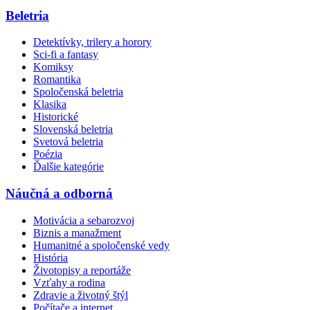
Beletria
Detektívky, trilery a horory
Sci-fi a fantasy
Komiksy
Romantika
Spoločenská beletria
Klasika
Historické
Slovenská beletria
Svetová beletria
Poézia
Ďalšie kategórie
Náučná a odborná
Motivácia a sebarozvoj
Biznis a manažment
Humanitné a spoločenské vedy
História
Životopisy a reportáže
Vzťahy a rodina
Zdravie a životný štýl
Počítače a internet