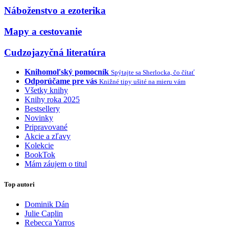
Náboženstvo a ezoterika
Mapy a cestovanie
Cudzojazyčná literatúra
Knihomoľský pomocník
Spýtajte sa Sherlocka, čo čítať
Odporúčame pre vás
Knižné tipy ušité na mieru vám
Všetky knihy
Knihy roka 2025
Bestsellery
Novinky
Pripravované
Akcie a zľavy
Kolekcie
BookTok
Mám záujem o titul
Top autori
Dominik Dán
Julie Caplin
Rebecca Yarros