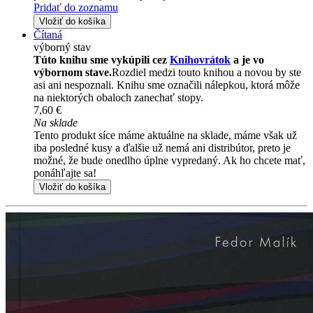
Pridať do zoznamu
Vložiť do košíka
Čítaná
výborný stav
Túto knihu sme vykúpili cez
Knihovrátok
a je vo
výbornom stave.
Rozdiel medzi touto knihou a novou by ste
asi ani nespoznali. Knihu sme označili nálepkou, ktorá môže
na niektorých obaloch zanechať stopy.
7,60 €
Na sklade
Tento produkt síce máme aktuálne na sklade, máme však už
iba posledné kusy a ďalšie už nemá ani distribútor, preto je
možné, že bude onedlho úplne vypredaný. Ak ho chcete mať,
ponáhľajte sa!
Vložiť do košíka