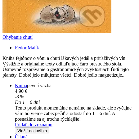
Ohýbanie chutí
Fedor Malík
Kniha fejtónov o vôni a chuti lákavých jedál a príťažlivých vín.
Výstižné a originálne texty odhaľujúce čaro prestretého stola.
Úsmevné rozprávanie o gastronomických zvyklostiach ľudí tejto
planéty. Dobré jelo milujeme všetci. Dobré jedlo magnetizuje...
Kniha
pevná väzba
4,90 €
-8 %
Do 1 – 6 dní
Tento produkt momentálne nemáme na sklade, ale zvyčajne
vám ho vieme zabezpečiť a odoslať do 1 – 6 dní. A
posnažíme sa aj trochu rýchlejšie!
Pridať do zoznamu
Vložiť do košíka
Čítaná