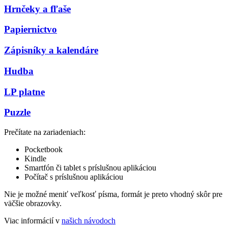
Hrnčeky a fľaše
Papiernictvo
Zápisníky a kalendáre
Hudba
LP platne
Puzzle
Prečítate na zariadeniach:
Pocketbook
Kindle
Smartfón či tablet s príslušnou aplikáciou
Počítač s príslušnou aplikáciou
Nie je možné meniť veľkosť písma, formát je preto vhodný skôr pre
väčšie obrazovky.
Viac informácií v
našich návodoch