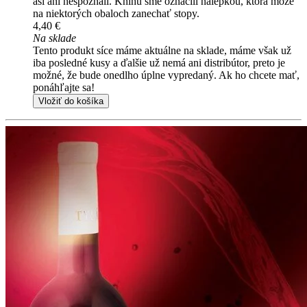
asi ani nespoznali. Knihu sme označili nálepkou, ktorá môže
na niektorých obaloch zanechať stopy.
4,40 €
Na sklade
Tento produkt síce máme aktuálne na sklade, máme však už
iba posledné kusy a ďalšie už nemá ani distribútor, preto je
možné, že bude onedlho úplne vypredaný. Ak ho chcete mať,
ponáhľajte sa!
Vložiť do košíka