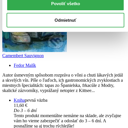
Povoliť všetko
Odmietnuť
Camembert Sauvignon
Fedor Malík
Autor úsmevným spôsobom rozpráva o vôni a chuti lákavých jedál
a skvelých vín. Píše o ľuďoch, ich gastronomických zvyklostiach a
miestnych špecialitách: tapas zo Španielska, frkacúle z Modry,
skalické zázvorníky, vyprážaný netopier z Kittsee...
Kniha
pevná väzba
11,60 €
Do 3 – 6 dní
Tento produkt momentálne nemáme na sklade, ale zvyčajne
vám ho vieme zabezpečiť a odoslať do 3 – 6 dní. A
posnažíme sa aj trochu rýchlejšie!