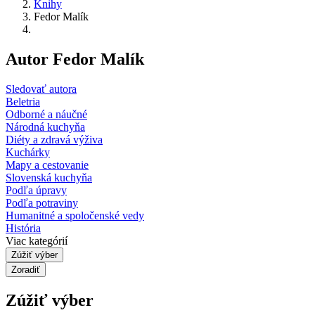
Knihy
Fedor Malík
Autor Fedor Malík
Sledovať autora
Beletria
Odborné a náučné
Národná kuchyňa
Diéty a zdravá výživa
Kuchárky
Mapy a cestovanie
Slovenská kuchyňa
Podľa úpravy
Podľa potraviny
Humanitné a spoločenské vedy
História
Viac kategórií
Zúžiť výber
Zoradiť
Zúžiť výber