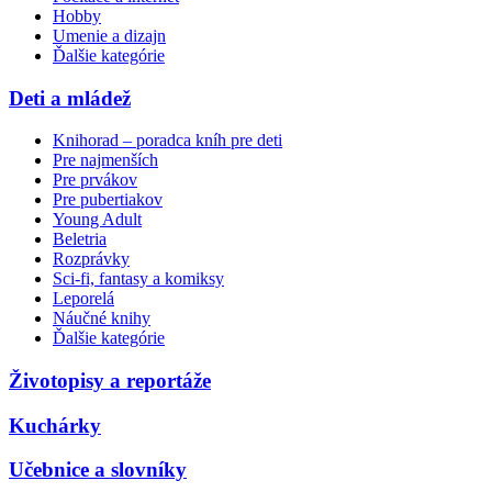
Hobby
Umenie a dizajn
Ďalšie kategórie
Deti a mládež
Knihorad – poradca kníh pre deti
Pre najmenších
Pre prvákov
Pre pubertiakov
Young Adult
Beletria
Rozprávky
Sci-fi, fantasy a komiksy
Leporelá
Náučné knihy
Ďalšie kategórie
Životopisy a reportáže
Kuchárky
Učebnice a slovníky