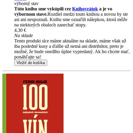
výborný stav
Túto knihu sme vykúpili cez
Knihovrátok
a je vo
výbornom stave.
Rozdiel medzi touto knihou a novou by ste
asi ani nespoznali. Knihu sme označili nálepkou, ktorá môže
na niektorých obaloch zanechať stopy.
4,30 €
Na sklade
Tento produkt síce máme aktuálne na sklade, máme však už
iba posledné kusy a ďalšie už nemá ani distribútor, preto je
možné, že bude onedlho úplne vypredaný. Ak ho chcete mať,
ponáhľajte sa!
Vložiť do košíka