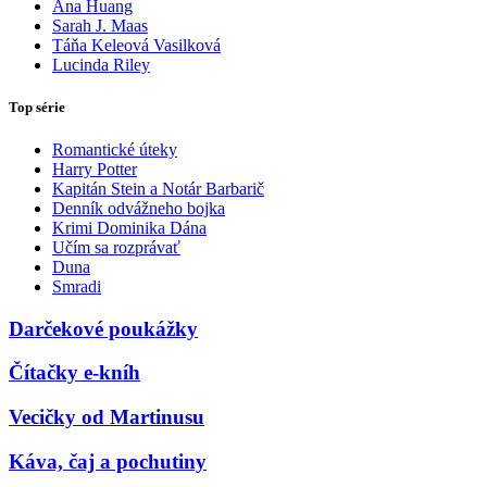
Ana Huang
Sarah J. Maas
Táňa Keleová Vasilková
Lucinda Riley
Top série
Romantické úteky
Harry Potter
Kapitán Stein a Notár Barbarič
Denník odvážneho bojka
Krimi Dominika Dána
Učím sa rozprávať
Duna
Smradi
Darčekové poukážky
Čítačky e-kníh
Vecičky od Martinusu
Káva, čaj a pochutiny