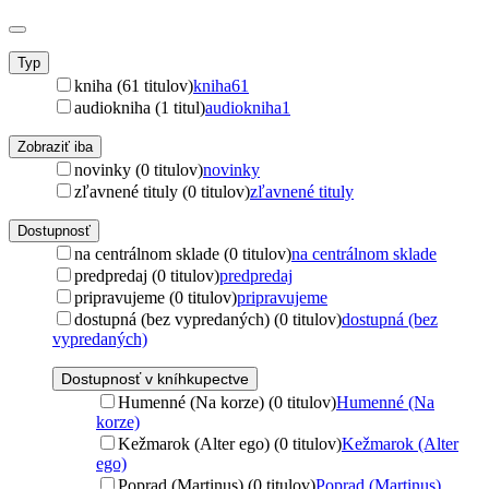
Typ
kniha (61 titulov)
kniha
61
audiokniha (1 titul)
audiokniha
1
Zobraziť iba
novinky (0 titulov)
novinky
zľavnené tituly (0 titulov)
zľavnené tituly
Dostupnosť
na centrálnom sklade (0 titulov)
na centrálnom sklade
predpredaj (0 titulov)
predpredaj
pripravujeme (0 titulov)
pripravujeme
dostupná (bez vypredaných) (0 titulov)
dostupná (bez
vypredaných)
Dostupnosť v kníhkupectve
Humenné (Na korze) (0 titulov)
Humenné (Na
korze)
Kežmarok (Alter ego) (0 titulov)
Kežmarok (Alter
ego)
Poprad (Martinus) (0 titulov)
Poprad (Martinus)