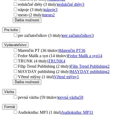
redukčné diéty (3 tituly)
redukčné diéty
3
nápoje (3 tituly)
nápoje
3
mesto (2 tituly)
mesto
2
Ďalšie možnosti
Pre koho
pre začiatočníkov (3 tituly)
pre začiatočníkov
3
Vydavateľstvo
Marenčin PT (36 titulov)
Marenčin PT
36
Fedor Malík a syn (14 titulov)
Fedor Malík a syn
14
TRUNK (4 tituly)
TRUNK
4
Filip Trend Publishing (2 tituly)
Filip Trend Publishing
2
MAYDAY publishing (2 tituly)
MAYDAY publishing
2
Větrné mlýny (1 titul)
Větrné mlýny
1
Ďalšie možnosti
Väzba
pevná väzba (59 titulov)
pevná väzba
59
Formát
Audiokniha: MP3 (1 titul)
Audiokniha: MP3
1