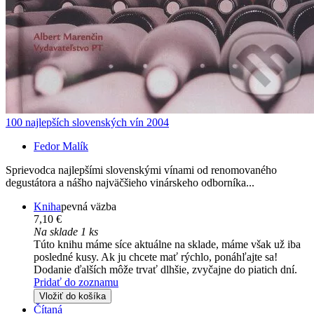
100 najlepších slovenských vín 2004
Fedor Malík
Sprievodca najlepšími slovenskými vínami od renomovaného
degustátora a nášho najväčšieho vinárskeho odborníka...
Kniha
pevná väzba
7,10 €
Na sklade 1 ks
Túto knihu máme síce aktuálne na sklade, máme však už iba
posledné kusy. Ak ju chcete mať rýchlo, ponáhľajte sa!
Dodanie ďalších môže trvať dlhšie, zvyčajne do piatich dní.
Pridať do zoznamu
Vložiť do košíka
Čítaná