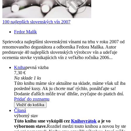
100 najlepších slovenských vín 2007
Fedor Malík
Sprievodca najlepšími slovenskými vínami na trhu v roku 2007 od
renomovaného degustátora a odborníka Fedora Malíka. Autor
predstavuje 40 najlepších slovenských výrobcov vín a udeľuje
ocenenia stovke vynikajúcich vín z veľkého ročníka 2006...
Kniha
pevná väzba
7,30 €
Na sklade 1 ks
Túto knihu máme síce aktuálne na sklade, máme však už iba
posledné kusy. Ak ju chcete mať rýchlo, ponáhľajte sa!
Dodanie ďalších môže trvať dlhšie, zvyčajne do piatich dní.
Pridať do zoznamu
Vložiť do košíka
Čítaná
výborný stav
Túto knihu sme vykúpili cez
Knihovrátok
a je vo
výbornom stave.
Rozdiel medzi touto knihou a novou by ste