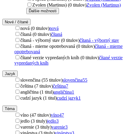
Zvolen (Martinus) (0 titulov)
Zvolen (Martinus)
Ďalšie možnosti
Nové / čítané
nová (0 titulov)
nová
čítaná (0 titulov)
čítaná
čítaná - výborný stav (0 titulov)
čítaná - výborný stav
čítaná - mierne opotrebovaná (0 titulov)
čítaná - mierne
opotrebovaná
čítané verzie vypredaných kníh (0 titulov)
čítané verzie
vypredaných kníh
Jazyk
slovenčina (55 titulov)
slovenčina
55
čeština (7 titulov)
čeština
7
angličtina (1 titul)
angličtina
1
cudzí jazyk (1 titul)
cudzí jazyk
1
Téma
víno (47 titulov)
víno
47
jedlo (3 tituly)
jedlo
3
varenie (3 tituly)
varenie
3
vinárstva (3 tituly)
vinárstva
3