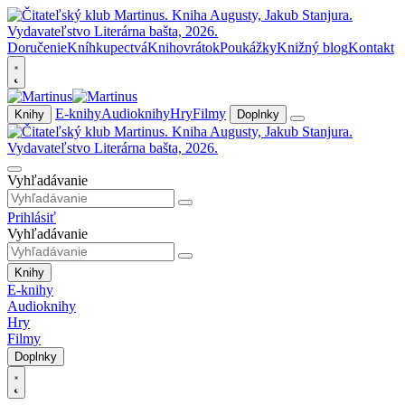
Doručenie
Kníhkupectvá
Knihovrátok
Poukážky
Knižný blog
Kontakt
E-knihy
Audioknihy
Hry
Filmy
Knihy
Doplnky
Vyhľadávanie
Prihlásiť
Vyhľadávanie
Knihy
E-knihy
Audioknihy
Hry
Filmy
Doplnky