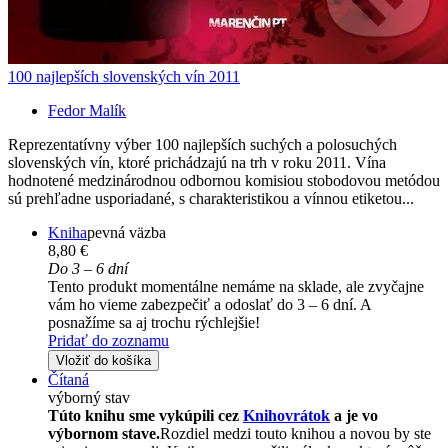
100 najlepších slovenských vín 2011
Fedor Malík
Reprezentatívny výber 100 najlepších suchých a polosuchých
slovenských vín, ktoré prichádzajú na trh v roku 2011. Vína
hodnotené medzinárodnou odbornou komisiou stobodovou metódou
sú prehľadne usporiadané, s charakteristikou a vínnou etiketou...
Kniha
pevná väzba
8,80 €
Do 3 – 6 dní
Tento produkt momentálne nemáme na sklade, ale zvyčajne
vám ho vieme zabezpečiť a odoslať do 3 – 6 dní. A
posnažíme sa aj trochu rýchlejšie!
Pridať do zoznamu
Vložiť do košíka
Čítaná
výborný stav
Túto knihu sme vykúpili cez
Knihovrátok
a je vo
výbornom stave.
Rozdiel medzi touto knihou a novou by ste