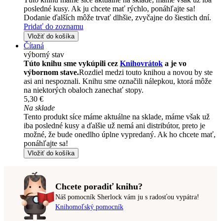
posledné kusy. Ak ju chcete mať rýchlo, ponáhľajte sa!
Dodanie ďalších môže trvať dlhšie, zvyčajne do šiestich dní.
Pridať do zoznamu
Vložiť do košíka
Čítaná
výborný stav
Túto knihu sme vykúpili cez
Knihovrátok
a je vo
výbornom stave.
Rozdiel medzi touto knihou a novou by ste
asi ani nespoznali. Knihu sme označili nálepkou, ktorá môže
na niektorých obaloch zanechať stopy.
5,30 €
Na sklade
Tento produkt síce máme aktuálne na sklade, máme však už
iba posledné kusy a ďalšie už nemá ani distribútor, preto je
možné, že bude onedlho úplne vypredaný. Ak ho chcete mať,
ponáhľajte sa!
Vložiť do košíka
Chcete poradiť knihu?
Náš pomocník Sherlock vám ju s radosťou vypátra!
Knihomoľský pomocník