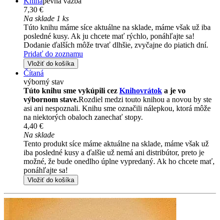
Kniha
pevná väzba
7,30 €
Na sklade 1 ks
Túto knihu máme síce aktuálne na sklade, máme však už iba
posledné kusy. Ak ju chcete mať rýchlo, ponáhľajte sa!
Dodanie ďalších môže trvať dlhšie, zvyčajne do piatich dní.
Pridať do zoznamu
Vložiť do košíka
Čítaná
výborný stav
Túto knihu sme vykúpili cez
Knihovrátok
a je vo
výbornom stave.
Rozdiel medzi touto knihou a novou by ste
asi ani nespoznali. Knihu sme označili nálepkou, ktorá môže
na niektorých obaloch zanechať stopy.
4,40 €
Na sklade
Tento produkt síce máme aktuálne na sklade, máme však už
iba posledné kusy a ďalšie už nemá ani distribútor, preto je
možné, že bude onedlho úplne vypredaný. Ak ho chcete mať,
ponáhľajte sa!
Vložiť do košíka