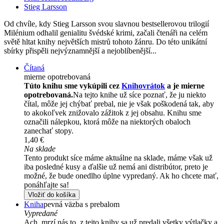
Stieg Larsson
Od chvíle, kdy Stieg Larsson svou slavnou bestsellerovou trilogií
Milénium odhalil genialitu švédské krimi, začali čtenáři na celém
světě hltat knihy největších mistrů tohoto žánru. Do této unikátní
sbírky přispěli nejvýznamnější a nejoblíbenější...
Čítaná
mierne opotrebovaná
Túto knihu sme vykúpili cez
Knihovrátok
a je mierne
opotrebovaná.
Na tejto knihe už síce poznať, že ju niekto
čítal, môže jej chýbať prebal, nie je však poškodená tak, aby
to akokoľvek znižovalo zážitok z jej obsahu. Knihu sme
označili nálepkou, ktorá môže na niektorých obaloch
zanechať stopy.
1,40 €
Na sklade
Tento produkt síce máme aktuálne na sklade, máme však už
iba posledné kusy a ďalšie už nemá ani distribútor, preto je
možné, že bude onedlho úplne vypredaný. Ak ho chcete mať,
ponáhľajte sa!
Vložiť do košíka
Kniha
pevná väzba s prebalom
Vypredané
Ach, mrzí nás to, z tejto knihy sa už predali všetky výtlačky a