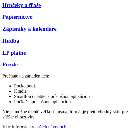
Hrnčeky a fľaše
Papiernictvo
Zápisníky a kalendáre
Hudba
LP platne
Puzzle
Prečítate na zariadeniach:
Pocketbook
Kindle
Smartfón či tablet s príslušnou aplikáciou
Počítač s príslušnou aplikáciou
Nie je možné meniť veľkosť písma, formát je preto vhodný skôr pre
väčšie obrazovky.
Viac informácií v
našich návodoch