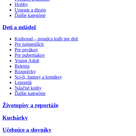
Hobby
Umenie a dizajn
Ďalšie kategórie
Deti a mládež
Knihorad – poradca kníh pre deti
Pre najmenších
Pre prvákov
Pre pubertiakov
Young Adult
Beletria
Rozprávky
Sci-fi, fantasy a komiksy
Leporelá
Náučné knihy
Ďalšie kategórie
Životopisy a reportáže
Kuchárky
Učebnice a slovníky