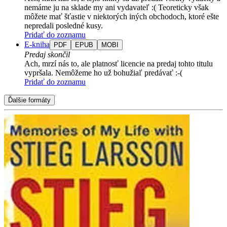
nemáme ju na sklade my ani vydavateľ :( Teoreticky však
môžete mať šťastie v niektorých iných obchodoch, ktoré ešte
nepredali posledné kusy.
Pridať do zoznamu
E-kniha
PDF
EPUB
MOBI
Predaj skončil
Ach, mrzí nás to, ale platnosť licencie na predaj tohto titulu
vypršala. Nemôžeme ho už bohužiaľ predávať :-(
Pridať do zoznamu
Ďalšie formáty