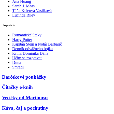
Ana Huang
Sarah J. Maas
Táňa Keleová Vasilková
Lucinda Riley
Top série
Romantické úteky
Harry Potter
Kapitán Stein a Notár Barbarič
Denník odvážneho bojka
Krimi Dominika Dána
Učím sa rozprávať
Duna
Smradi
Darčekové poukážky
Čítačky e-kníh
Vecičky od Martinusu
Káva, čaj a pochutiny