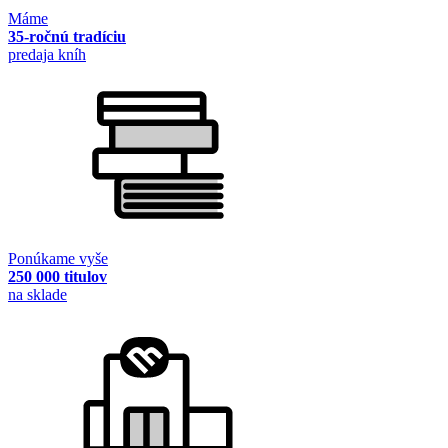
Máme
35-ročnú tradíciu
predaja kníh
Ponúkame vyše
250 000 titulov
na sklade