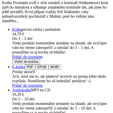
Kniha Pyramida tvoří v sérii románů o komisaři Wallanderovi krok
zpět do minulosti a odhaluje ystadského komisaře tak, jak jsme ho
ještě neviděli. První případ vraždy řeší Wallander coby
jednadvacetiletý pochůzkář v Malmö, poté ho vidíme jako
mladého...
Kniha
pevná väzba s prebalom
14,70 €
Do 3 – 5 dní
Tento produkt momentálne nemáme na sklade, ale zvyčajne
vám ho vieme zabezpečiť a odoslať do 3 – 5 dní. A
posnažíme sa aj trochu rýchlejšie!
Pridať do zoznamu
Vložiť do košíka
E-kniha
PDF
EPUB
MOBI
Predaj skončil
Ach, mrzí nás to, ale platnosť licencie na predaj tohto titulu
vypršala. Nemôžeme ho už bohužiaľ predávať :-(
Pridať do zoznamu
Audiokniha
MP3 na CD
19,29 €
Do 5 – 10 dní
Tento produkt momentálne nemáme na sklade, ale zvyčajne
vám ho vieme zabezpečiť a odoslať do 5 – 10 dní. A
posnažíme sa aj trochu rýchlejšie!