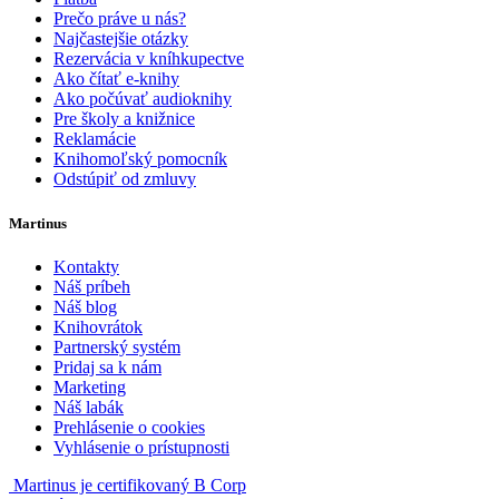
Prečo práve u nás?
Najčastejšie otázky
Rezervácia v kníhkupectve
Ako čítať e-knihy
Ako počúvať audioknihy
Pre školy a knižnice
Reklamácie
Knihomoľský pomocník
Odstúpiť od zmluvy
Martinus
Kontakty
Náš príbeh
Náš blog
Knihovrátok
Partnerský systém
Pridaj sa k nám
Marketing
Náš labák
Prehlásenie o cookies
Vyhlásenie o prístupnosti
Martinus je certifikovaný B Corp