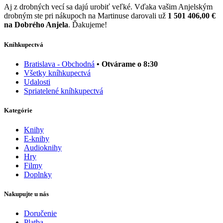
Aj z drobných vecí sa dajú urobiť veľké. Vďaka vašim Anjelským
drobným ste pri nákupoch na Martinuse darovali už
1 501 406,00 €
na Dobrého Anjela
. Ďakujeme!
Kníhkupectvá
Bratislava - Obchodná
• Otvárame o 8:30
Všetky kníhkupectvá
Udalosti
Spriatelené kníhkupectvá
Kategórie
Knihy
E-knihy
Audioknihy
Hry
Filmy
Doplnky
Nakupujte u nás
Doručenie
Platba