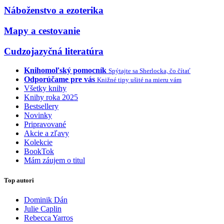
Náboženstvo a ezoterika
Mapy a cestovanie
Cudzojazyčná literatúra
Knihomoľský pomocník
Spýtajte sa Sherlocka, čo čítať
Odporúčame pre vás
Knižné tipy ušité na mieru vám
Všetky knihy
Knihy roka 2025
Bestsellery
Novinky
Pripravované
Akcie a zľavy
Kolekcie
BookTok
Mám záujem o titul
Top autori
Dominik Dán
Julie Caplin
Rebecca Yarros