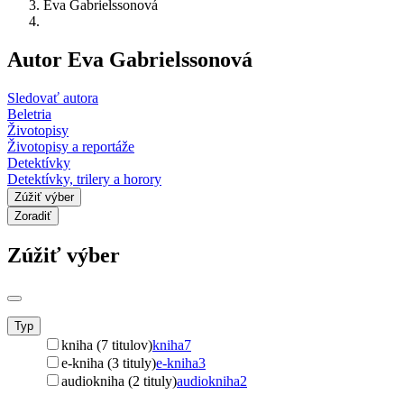
Eva Gabrielssonová
Autor Eva Gabrielssonová
Sledovať autora
Beletria
Životopisy
Životopisy a reportáže
Detektívky
Detektívky, trilery a horory
Zúžiť výber
Zoradiť
Zúžiť výber
Typ
kniha (7 titulov)
kniha
7
e-kniha (3 tituly)
e-kniha
3
audiokniha (2 tituly)
audiokniha
2