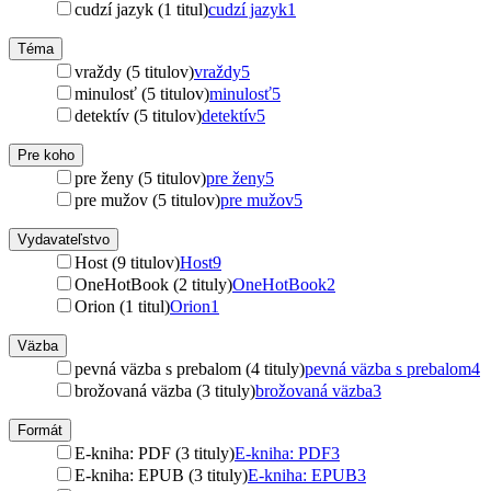
cudzí jazyk (1 titul)
cudzí jazyk
1
Téma
vraždy (5 titulov)
vraždy
5
minulosť (5 titulov)
minulosť
5
detektív (5 titulov)
detektív
5
Pre koho
pre ženy (5 titulov)
pre ženy
5
pre mužov (5 titulov)
pre mužov
5
Vydavateľstvo
Host (9 titulov)
Host
9
OneHotBook (2 tituly)
OneHotBook
2
Orion (1 titul)
Orion
1
Väzba
pevná väzba s prebalom (4 tituly)
pevná väzba s prebalom
4
brožovaná väzba (3 tituly)
brožovaná väzba
3
Formát
E-kniha: PDF (3 tituly)
E-kniha: PDF
3
E-kniha: EPUB (3 tituly)
E-kniha: EPUB
3