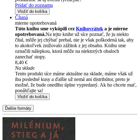
Pridať do zoznamu
Vložiť do košíka
Čítaná
mierne opotrebovaná
Túto knihu sme vykúpili cez
Knihovrátok
a je mierne
opotrebovaná.
Na tejto knihe už síce poznať, že ju niekto
čítal, môže jej chýbať prebal, nie je však poškodená tak, aby
to akokoľvek znižovalo zážitok z jej obsahu. Knihu sme
označili nálepkou, ktorá môže na niektorých obaloch
zanechať stopy.
8,40 €
Na sklade
Tento produkt síce máme aktuálne na sklade, máme však už
iba posledné kusy a ďalšie už nemá ani distribútor, preto je
možné, že bude onedlho úplne vypredaný. Ak ho chcete mať,
ponáhľajte sa!
Vložiť do košíka
Ďalšie formáty