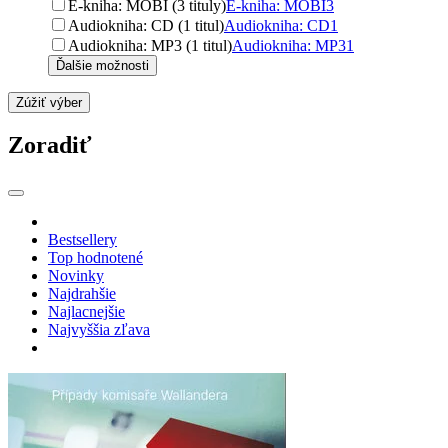
E-kniha: MOBI (3 tituly)
E-kniha: MOBI
3
Audiokniha: CD (1 titul)
Audiokniha: CD
1
Audiokniha: MP3 (1 titul)
Audiokniha: MP3
1
Ďalšie možnosti
Zúžiť výber
Zoradiť
Bestsellery
Top hodnotené
Novinky
Najdrahšie
Najlacnejšie
Najvyššia zľava