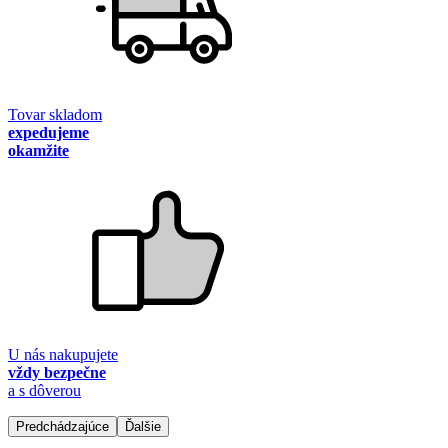
Tovar skladom
expedujeme
okamžite
U nás nakupujete
vždy bezpečne
a s dôverou
Predchádzajúce
Ďalšie