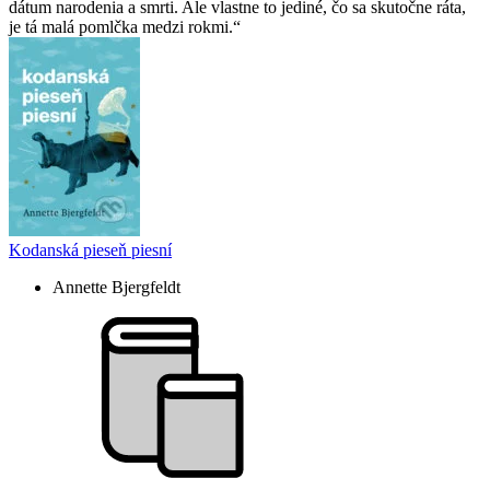
dátum narodenia a smrti. Ale vlastne to jediné, čo sa skutočne ráta,
je tá malá pomlčka medzi rokmi.
Kodanská pieseň piesní
Annette Bjergfeldt