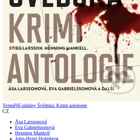
Temnější odstíny Švédska: Krimi antologie
CZ
Åsa Larssonová
Eva Gabrielssonová
Henning Mankell
John-Henri Holmberg