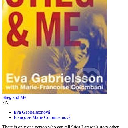
Stieg and Me
EN
Eva Gabrielssonová
Françoise Marie Colombaniová
There is only one person who can tell Stieg Larsson's story other