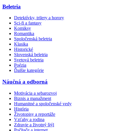
Beletria
Detektívky, trilery a horory
Sci-fi a fantasy
Komiksy
Romantika
Spoločenská beletria
Klasika
Historické
Slovenská beletria
Svetová beletria
Poézia
Ďalšie kategórie
Náučná a odborná
Motivácia a sebarozvoj
Biznis a manažment
Humanitné a spoločenské vedy
História
Životopisy a reportáže
Vzťahy a rodina
Zdravie a životný štýl
Počítače a internet