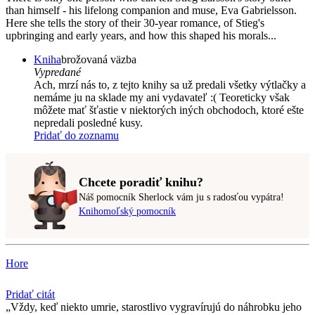
than himself - his lifelong companion and muse, Eva Gabrielsson.
Here she tells the story of their 30-year romance, of Stieg's
upbringing and early years, and how this shaped his morals...
Kniha
brožovaná väzba
Vypredané
Ach, mrzí nás to, z tejto knihy sa už predali všetky výtlačky a
nemáme ju na sklade my ani vydavateľ :( Teoreticky však
môžete mať šťastie v niektorých iných obchodoch, ktoré ešte
nepredali posledné kusy.
Pridať do zoznamu
Chcete poradiť knihu?
Náš pomocník Sherlock vám ju s radosťou vypátra!
Knihomoľský pomocník
Hore
Pridať citát
Vždy, keď niekto umrie, starostlivo vygravírujú do náhrobku jeho