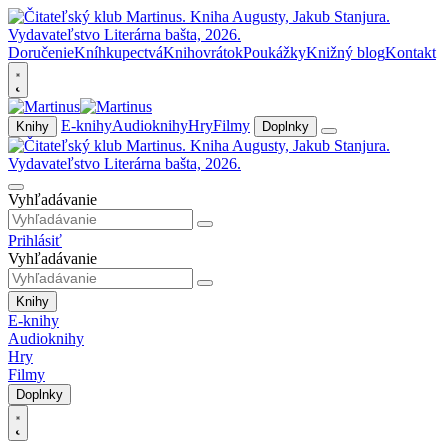
Doručenie
Kníhkupectvá
Knihovrátok
Poukážky
Knižný blog
Kontakt
E-knihy
Audioknihy
Hry
Filmy
Knihy
Doplnky
Vyhľadávanie
Prihlásiť
Vyhľadávanie
Knihy
E-knihy
Audioknihy
Hry
Filmy
Doplnky