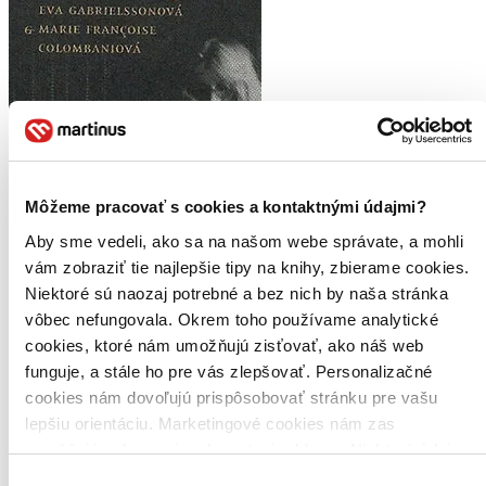
Môžeme pracovať s cookies a kontaktnými údajmi?
Aby sme vedeli, ako sa na našom webe správate, a mohli
vám zobraziť tie najlepšie tipy na knihy, zbierame cookies.
Niektoré sú naozaj potrebné a bez nich by naša stránka
Milénium, Stieg a já
vôbec nefungovala. Okrem toho používame analytické
CZ
cookies, ktoré nám umožňujú zisťovať, ako náš web
funguje, a stále ho pre vás zlepšovať. Personalizačné
Eva Gabrielssonová
Marie Françoise Colombaniová
cookies nám dovoľujú prispôsobovať stránku pre vašu
lepšiu orientáciu. Marketingové cookies nám zas
V zasvěceném pohledu jeho životní družky působí Milénium jako
umožňujú zobrazenie relevantnej reklamy. Niektoré údaje
cosi mnohem víc než jen světoznámý bestseller. Je to alegorie nikdy
neutuchajícího boje za morálku a spravedlnost...
zdieľame aj s tretími stranami. Veľmi by nám pomohlo,
Výber