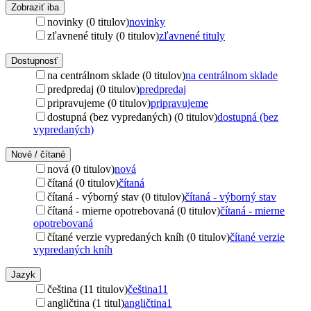
Zobraziť iba
novinky (0 titulov)
novinky
zľavnené tituly (0 titulov)
zľavnené tituly
Dostupnosť
na centrálnom sklade (0 titulov)
na centrálnom sklade
predpredaj (0 titulov)
predpredaj
pripravujeme (0 titulov)
pripravujeme
dostupná (bez vypredaných) (0 titulov)
dostupná (bez
vypredaných)
Nové / čítané
nová (0 titulov)
nová
čítaná (0 titulov)
čítaná
čítaná - výborný stav (0 titulov)
čítaná - výborný stav
čítaná - mierne opotrebovaná (0 titulov)
čítaná - mierne
opotrebovaná
čítané verzie vypredaných kníh (0 titulov)
čítané verzie
vypredaných kníh
Jazyk
čeština (11 titulov)
čeština
11
angličtina (1 titul)
angličtina
1