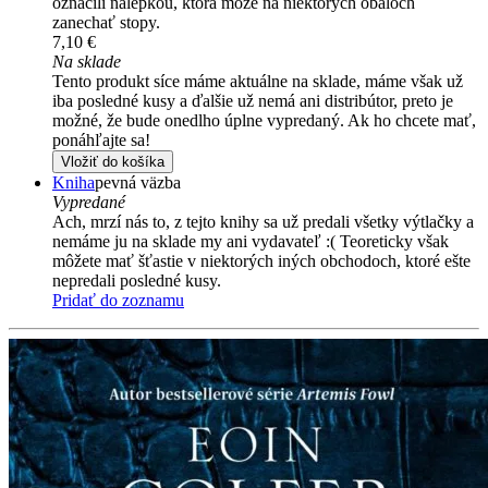
označili nálepkou, ktorá môže na niektorých obaloch
zanechať stopy.
7,10 €
Na sklade
Tento produkt síce máme aktuálne na sklade, máme však už
iba posledné kusy a ďalšie už nemá ani distribútor, preto je
možné, že bude onedlho úplne vypredaný. Ak ho chcete mať,
ponáhľajte sa!
Vložiť do košíka
Kniha
pevná väzba
Vypredané
Ach, mrzí nás to, z tejto knihy sa už predali všetky výtlačky a
nemáme ju na sklade my ani vydavateľ :( Teoreticky však
môžete mať šťastie v niektorých iných obchodoch, ktoré ešte
nepredali posledné kusy.
Pridať do zoznamu