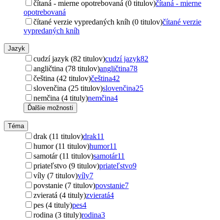
čítaná - mierne opotrebovaná (0 titulov)
čítaná - mierne
opotrebovaná
čítané verzie vypredaných kníh (0 titulov)
čítané verzie
vypredaných kníh
Jazyk
cudzí jazyk (82 titulov)
cudzí jazyk
82
angličtina (78 titulov)
angličtina
78
čeština (42 titulov)
čeština
42
slovenčina (25 titulov)
slovenčina
25
nemčina (4 tituly)
nemčina
4
Ďalšie možnosti
Téma
drak (11 titulov)
drak
11
humor (11 titulov)
humor
11
samotár (11 titulov)
samotár
11
priateľstvo (9 titulov)
priateľstvo
9
víly (7 titulov)
víly
7
povstanie (7 titulov)
povstanie
7
zvieratá (4 tituly)
zvieratá
4
pes (4 tituly)
pes
4
rodina (3 tituly)
rodina
3