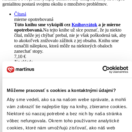
genialitou postará svojmu okoliu o množstvo problémov.
Čítaná
mierne opotrebovaná
Túto knihu sme vykúpili cez
Knihovrátok
a je mierne
opotrebovaná.
Na tejto knihe už síce poznať, že ju niekto
čítal, môže jej chýbať prebal, nie je však poškodená tak, aby
to akokoľvek znižovalo zážitok z jej obsahu. Knihu sme
označili nálepkou, ktorá môže na niektorých obaloch
zanechať stopy.
7,10 €
Na sklade
Táto kniha sa môže na cestu ku vám vybrať prakticky
okamžite! Ak si ju objednáte do 13:00 v pracovný deň,
odošleme vám ju ešte dnes, inak najneskôr nasledujúci
pracovný deň.
Vložiť do košíka
Môžeme pracovať s cookies a kontaktnými údajmi?
Kniha
pevná väzba
Aby sme vedeli, ako sa na našom webe správate, a mohli
Vypredané
Ach, mrzí nás to, z tejto knihy sa už predali všetky výtlačky a
vám zobraziť tie najlepšie tipy na knihy, zbierame cookies.
nemáme ju na sklade my ani vydavateľ :( Teoreticky však
Niektoré sú naozaj potrebné a bez nich by naša stránka
môžete mať šťastie v niektorých iných obchodoch, ktoré ešte
vôbec nefungovala. Okrem toho používame analytické
nepredali posledné kusy.
Pridať do zoznamu
cookies, ktoré nám umožňujú zisťovať, ako náš web