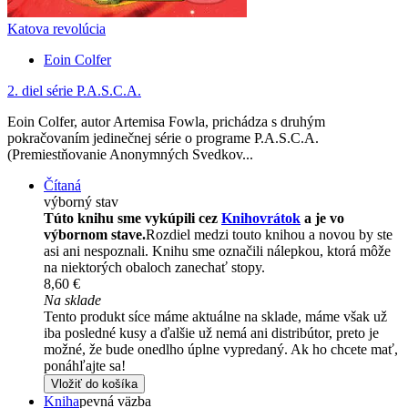
Katova revolúcia
Eoin Colfer
2. diel série
P.A.S.C.A.
Eoin Colfer, autor Artemisa Fowla, prichádza s druhým
pokračovaním jedinečnej série o programe P.A.S.C.A.
(Premiestňovanie Anonymných Svedkov...
Čítaná
výborný stav
Túto knihu sme vykúpili cez
Knihovrátok
a je vo
výbornom stave.
Rozdiel medzi touto knihou a novou by ste
asi ani nespoznali. Knihu sme označili nálepkou, ktorá môže
na niektorých obaloch zanechať stopy.
8,60 €
Na sklade
Tento produkt síce máme aktuálne na sklade, máme však už
iba posledné kusy a ďalšie už nemá ani distribútor, preto je
možné, že bude onedlho úplne vypredaný. Ak ho chcete mať,
ponáhľajte sa!
Vložiť do košíka
Kniha
pevná väzba