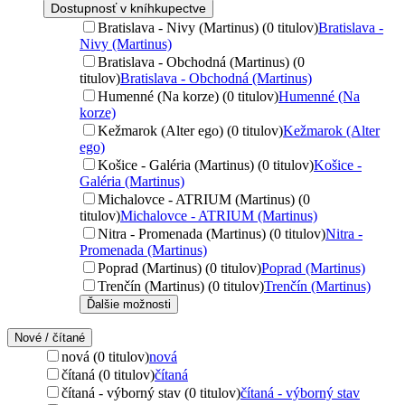
Dostupnosť v kníhkupectve
Bratislava - Nivy (Martinus) (0 titulov)
Bratislava -
Nivy (Martinus)
Bratislava - Obchodná (Martinus) (0
titulov)
Bratislava - Obchodná (Martinus)
Humenné (Na korze) (0 titulov)
Humenné (Na
korze)
Kežmarok (Alter ego) (0 titulov)
Kežmarok (Alter
ego)
Košice - Galéria (Martinus) (0 titulov)
Košice -
Galéria (Martinus)
Michalovce - ATRIUM (Martinus) (0
titulov)
Michalovce - ATRIUM (Martinus)
Nitra - Promenada (Martinus) (0 titulov)
Nitra -
Promenada (Martinus)
Poprad (Martinus) (0 titulov)
Poprad (Martinus)
Trenčín (Martinus) (0 titulov)
Trenčín (Martinus)
Ďalšie možnosti
Nové / čítané
nová (0 titulov)
nová
čítaná (0 titulov)
čítaná
čítaná - výborný stav (0 titulov)
čítaná - výborný stav