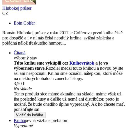
Hlubokej průser
CZ
Eoin Colfer
Román Hlubokej průser z roku 2011 je Colferova první kniha čistě
pro dospělé a i v ní nás čeká neotřelý hrdina, svižná zápletka a
pořádná nálož třeskutého humoru...
Čítaná
výborný stav
Túto knihu sme vykúpili cez
Knihovrátok
a je vo
výbornom stave.
Rozdiel medzi touto knihou a novou by ste
asi ani nespoznali. Knihu sme označili nálepkou, ktorá môže
na niektorých obaloch zanechať stopy.
3,50 €
Na sklade
Tento produkt síce máme aktuálne na sklade, máme však už
iba posledné kusy a ďalšie už nemá ani distribútor, preto je
možné, že bude onedlho úplne vypredaný. Ak ho chcete mať,
ponáhľajte sa!
Vložiť do košíka
Kniha
pevná väzba s prebalom
Vypredané