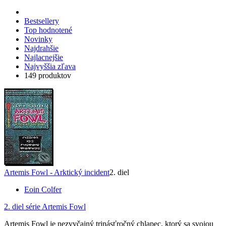
Bestsellery
Top hodnotené
Novinky
Najdrahšie
Najlacnejšie
Najvyššia zľava
149 produktov
Artemis Fowl - Arktický incident
2. diel
Eoin Colfer
2. diel série
Artemis Fowl
Artemis Fowl je nezvyčajný trinásťročný chlapec, ktorý sa svojou