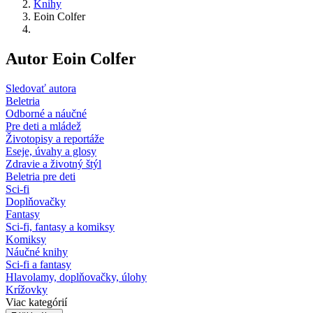
Knihy
Eoin Colfer
Autor Eoin Colfer
Sledovať autora
Beletria
Odborné a náučné
Pre deti a mládež
Životopisy a reportáže
Eseje, úvahy a glosy
Zdravie a životný štýl
Beletria pre deti
Sci-fi
Doplňovačky
Fantasy
Sci-fi, fantasy a komiksy
Komiksy
Náučné knihy
Sci-fi a fantasy
Hlavolamy, doplňovačky, úlohy
Krížovky
Viac kategórií