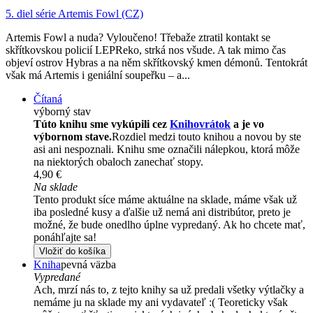
5. diel série
Artemis Fowl (CZ)
Artemis Fowl a nuda? Vyloučeno! Třebaže ztratil kontakt se
skřítkovskou policií LEPReko, strká nos všude. A tak mimo čas
objeví ostrov Hybras a na něm skřítkovský kmen démonů. Tentokrát
však má Artemis i geniální soupeřku – a...
Čítaná
výborný stav
Túto knihu sme vykúpili cez
Knihovrátok
a je vo
výbornom stave.
Rozdiel medzi touto knihou a novou by ste
asi ani nespoznali. Knihu sme označili nálepkou, ktorá môže
na niektorých obaloch zanechať stopy.
4,90 €
Na sklade
Tento produkt síce máme aktuálne na sklade, máme však už
iba posledné kusy a ďalšie už nemá ani distribútor, preto je
možné, že bude onedlho úplne vypredaný. Ak ho chcete mať,
ponáhľajte sa!
Vložiť do košíka
Kniha
pevná väzba
Vypredané
Ach, mrzí nás to, z tejto knihy sa už predali všetky výtlačky a
nemáme ju na sklade my ani vydavateľ :( Teoreticky však