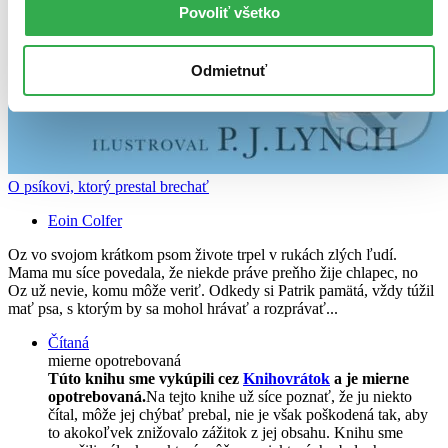
Povoliť všetko
Odmietnuť
O psíkovi, ktorý prestal brechať
Eoin Colfer
Oz vo svojom krátkom psom živote trpel v rukách zlých ľudí.
Mama mu síce povedala, že niekde práve preňho žije chlapec, no
Oz už nevie, komu môže veriť. Odkedy si Patrik pamätá, vždy túžil
mať psa, s ktorým by sa mohol hrávať a rozprávať...
Čítaná
mierne opotrebovaná
Túto knihu sme vykúpili cez
Knihovrátok
a je mierne
opotrebovaná.
Na tejto knihe už síce poznať, že ju niekto
čítal, môže jej chýbať prebal, nie je však poškodená tak, aby
to akokoľvek znižovalo zážitok z jej obsahu. Knihu sme