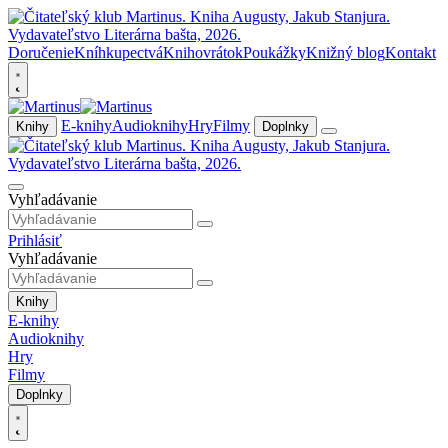
Doručenie
Kníhkupectvá
Knihovrátok
Poukážky
Knižný blog
Kontakt
E-knihy
Audioknihy
Hry
Filmy
Knihy
Doplnky
Vyhľadávanie
Prihlásiť
Vyhľadávanie
Knihy
E-knihy
Audioknihy
Hry
Filmy
Doplnky