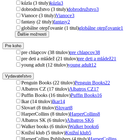
kúzla (3 tituly)
kúzla
3
dobrodružstvo (3 tituly)
dobrodružstvo
3
Vianoce (3 tituly)
Vianoce
3
fantasy (2 tituly)
fantasy
2
globálne otepľovanie (1 titul)
globálne otepľovanie
1
Ďalšie možnosti
Pre koho
pre chlapcov (38 titulov)
pre chlapcov
38
pre deti a mládež (21 titulov)
pre deti a mládež
21
young adult (12 titulov)
young adult
12
Vydavateľstvo
Penguin Books (22 titulov)
Penguin Books
22
Albatros CZ (17 titulov)
Albatros CZ
17
Puffin Books (16 titulov)
Puffin Books
16
Ikar (14 titulov)
Ikar
14
Slovart (8 titulov)
Slovart
8
HarperCollins (8 titulov)
HarperCollins
8
Albatros SK (6 titulov)
Albatros SK
6
Walker books (6 titulov)
Walker books
6
Knižní klub (5 titulov)
Knižní klub
5
HarperCollins Publishers (4 tituly)
HarperCollins