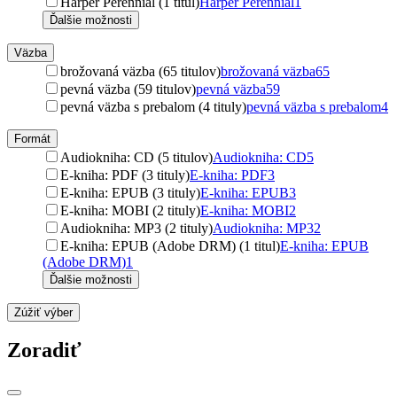
Harper Perennial (1 titul)
Harper Perennial
1
Ďalšie možnosti
Väzba
brožovaná väzba (65 titulov)
brožovaná väzba
65
pevná väzba (59 titulov)
pevná väzba
59
pevná väzba s prebalom (4 tituly)
pevná väzba s prebalom
4
Formát
Audiokniha: CD (5 titulov)
Audiokniha: CD
5
E-kniha: PDF (3 tituly)
E-kniha: PDF
3
E-kniha: EPUB (3 tituly)
E-kniha: EPUB
3
E-kniha: MOBI (2 tituly)
E-kniha: MOBI
2
Audiokniha: MP3 (2 tituly)
Audiokniha: MP3
2
E-kniha: EPUB (Adobe DRM) (1 titul)
E-kniha: EPUB
(Adobe DRM)
1
Ďalšie možnosti
Zúžiť výber
Zoradiť