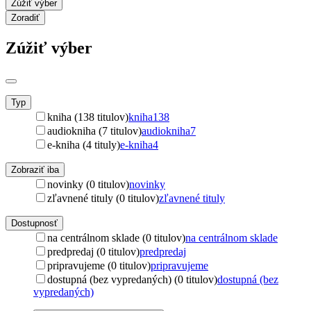
Zúžiť výber
Zoradiť
Zúžiť výber
Typ
kniha (138 titulov)
kniha
138
audiokniha (7 titulov)
audiokniha
7
e-kniha (4 tituly)
e-kniha
4
Zobraziť iba
novinky (0 titulov)
novinky
zľavnené tituly (0 titulov)
zľavnené tituly
Dostupnosť
na centrálnom sklade (0 titulov)
na centrálnom sklade
predpredaj (0 titulov)
predpredaj
pripravujeme (0 titulov)
pripravujeme
dostupná (bez vypredaných) (0 titulov)
dostupná (bez
vypredaných)