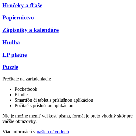
Hrnčeky a fľaše
Papiernictvo
Zápisníky a kalendáre
Hudba
LP platne
Puzzle
Prečítate na zariadeniach:
Pocketbook
Kindle
Smartfón či tablet s príslušnou aplikáciou
Počítač s príslušnou aplikáciou
Nie je možné meniť veľkosť písma, formát je preto vhodný skôr pre
väčšie obrazovky.
Viac informácií v
našich návodoch