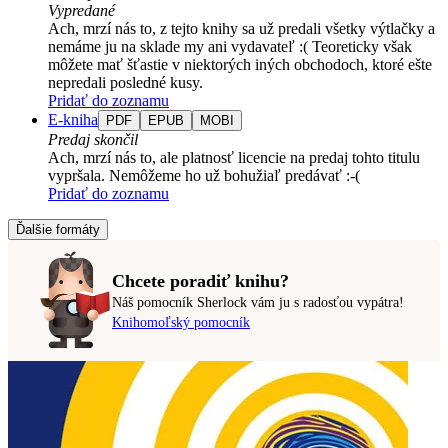
Vypredané
Ach, mrzí nás to, z tejto knihy sa už predali všetky výtlačky a
nemáme ju na sklade my ani vydavateľ :( Teoreticky však
môžete mať šťastie v niektorých iných obchodoch, ktoré ešte
nepredali posledné kusy.
Pridať do zoznamu
E-kniha
PDF
EPUB
MOBI
Predaj skončil
Ach, mrzí nás to, ale platnosť licencie na predaj tohto titulu
vypršala. Nemôžeme ho už bohužiaľ predávať :-(
Pridať do zoznamu
Ďalšie formáty
Chcete poradiť knihu?
Náš pomocník Sherlock vám ju s radosťou vypátra!
Knihomoľský pomocník