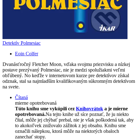
Detektív Polmesiac
Eoin Colfer
Dvanásťročný Fletcher Moon, vďaka svojmu priezvisku a nízkej
postave prezývaný Polmesiac, nie je medzi spolužiakmi veľmi
obľúbený. No keďže v internetovom kurze pre detektívov získal
odznak, stal sa najmladším kvalifikovaným súkromným detektívom
na svete.
Čítaná
mierne opotrebovaná
Túto knihu sme vykúpili cez
Knihovrátok
a je mierne
opotrebovaná.
Na tejto knihe už síce poznať, že ju niekto
čítal, môže jej chýbať prebal, nie je však poškodená tak, aby
to akokoľvek znižovalo zážitok z jej obsahu. Knihu sme
označili nálepkou, ktorá môže na niektorých obaloch
zanechať stopy.