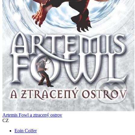
Artemis Fowl a ztracený ostrov
CZ
Eoin Colfer