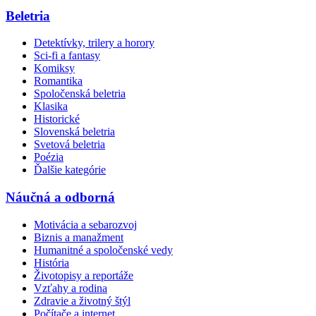
Beletria
Detektívky, trilery a horory
Sci-fi a fantasy
Komiksy
Romantika
Spoločenská beletria
Klasika
Historické
Slovenská beletria
Svetová beletria
Poézia
Ďalšie kategórie
Náučná a odborná
Motivácia a sebarozvoj
Biznis a manažment
Humanitné a spoločenské vedy
História
Životopisy a reportáže
Vzťahy a rodina
Zdravie a životný štýl
Počítače a internet