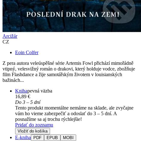
Arcižár
CZ
Eoin Colfer
Z pera autora veleúspěšné série Artemis Fowl přichází mimořádně
vtipný, velesvižný román o drakovi, který holduje vodce, zbožňuje
film Flashdance a žije samotářským životem v louisianských
bažinách...
Kniha
pevná väzba
16,89 €
Do 3 – 5 dní
Tento produkt momentálne nemáme na sklade, ale zvyčajne
vám ho vieme zabezpečiť a odoslať do 3 – 5 dní. A
posnažíme sa aj trochu rýchlejšie!
Pridať do zoznamu
Vložiť do košíka
E-kniha
PDF
EPUB
MOBI