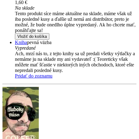
1,60 €
Na sklade
Tento produkt síce máme aktuálne na sklade, máme však už
iba posledné kusy a ďalšie už nemá ani distribútor, preto je
možné, že bude onedlho úplne vypredaný. Ak ho chcete mať,
ponáhľajte sa!
Vložiť do košíka
Kniha
pevná väzba
Vypredané
Ach, mrzí nás to, z tejto knihy sa už predali všetky výtlačky a
nemáme ju na sklade my ani vydavateľ :( Teoreticky však
môžete mať šťastie v niektorých iných obchodoch, ktoré ešte
nepredali posledné kusy.
Pridať do zoznamu