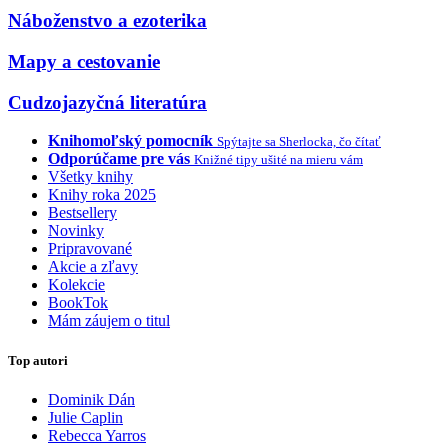
Náboženstvo a ezoterika
Mapy a cestovanie
Cudzojazyčná literatúra
Knihomoľský pomocník
Spýtajte sa Sherlocka, čo čítať
Odporúčame pre vás
Knižné tipy ušité na mieru vám
Všetky knihy
Knihy roka 2025
Bestsellery
Novinky
Pripravované
Akcie a zľavy
Kolekcie
BookTok
Mám záujem o titul
Top autori
Dominik Dán
Julie Caplin
Rebecca Yarros