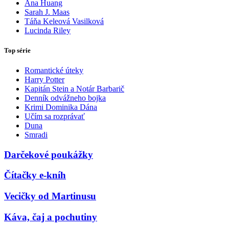
Ana Huang
Sarah J. Maas
Táňa Keleová Vasilková
Lucinda Riley
Top série
Romantické úteky
Harry Potter
Kapitán Stein a Notár Barbarič
Denník odvážneho bojka
Krimi Dominika Dána
Učím sa rozprávať
Duna
Smradi
Darčekové poukážky
Čítačky e-kníh
Vecičky od Martinusu
Káva, čaj a pochutiny