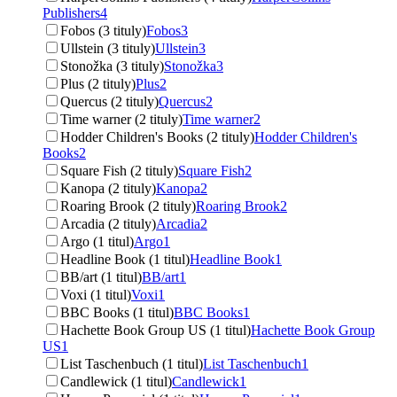
Publishers
4
Fobos (3 tituly)
Fobos
3
Ullstein (3 tituly)
Ullstein
3
Stonožka (3 tituly)
Stonožka
3
Plus (2 tituly)
Plus
2
Quercus (2 tituly)
Quercus
2
Time warner (2 tituly)
Time warner
2
Hodder Children's Books (2 tituly)
Hodder Children's
Books
2
Square Fish (2 tituly)
Square Fish
2
Kanopa (2 tituly)
Kanopa
2
Roaring Brook (2 tituly)
Roaring Brook
2
Arcadia (2 tituly)
Arcadia
2
Argo (1 titul)
Argo
1
Headline Book (1 titul)
Headline Book
1
BB/art (1 titul)
BB/art
1
Voxi (1 titul)
Voxi
1
BBC Books (1 titul)
BBC Books
1
Hachette Book Group US (1 titul)
Hachette Book Group
US
1
List Taschenbuch (1 titul)
List Taschenbuch
1
Candlewick (1 titul)
Candlewick
1