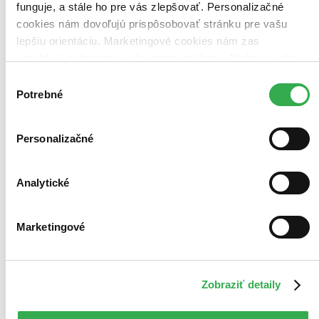
funguje, a stále ho pre vás zlepšovať. Personalizačné
cookies nám dovoľujú prispôsobovať stránku pre vašu
lepšiu orientáciu. Marketingové cookies nám zas
umožňujú zobrazenie relevantnej reklamy. Niektoré údaje
zdieľame aj s tretími stranami. Veľmi by nám pomohlo,
Výber
keby sme mohli používať všetky tieto cookies. Ďakujeme!
Potrebné
súhlasu
Personalizačné
Analytické
Marketingové
Zobraziť detaily