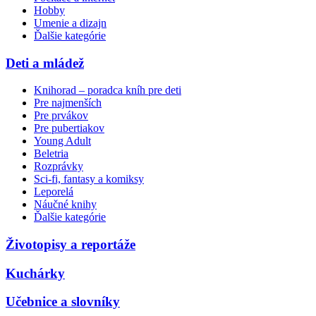
Hobby
Umenie a dizajn
Ďalšie kategórie
Deti a mládež
Knihorad – poradca kníh pre deti
Pre najmenších
Pre prvákov
Pre pubertiakov
Young Adult
Beletria
Rozprávky
Sci-fi, fantasy a komiksy
Leporelá
Náučné knihy
Ďalšie kategórie
Životopisy a reportáže
Kuchárky
Učebnice a slovníky