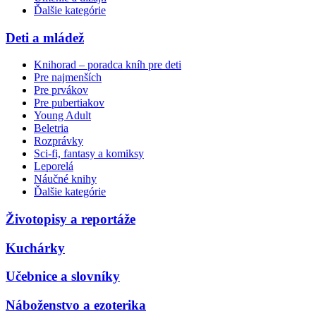
Ďalšie kategórie
Deti a mládež
Knihorad – poradca kníh pre deti
Pre najmenších
Pre prvákov
Pre pubertiakov
Young Adult
Beletria
Rozprávky
Sci-fi, fantasy a komiksy
Leporelá
Náučné knihy
Ďalšie kategórie
Životopisy a reportáže
Kuchárky
Učebnice a slovníky
Náboženstvo a ezoterika