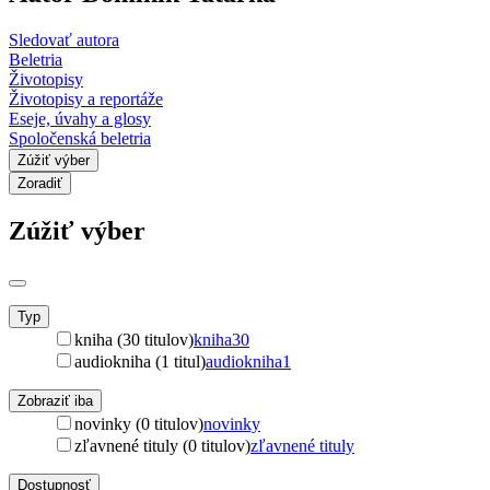
Sledovať autora
Beletria
Životopisy
Životopisy a reportáže
Eseje, úvahy a glosy
Spoločenská beletria
Zúžiť výber
Zoradiť
Zúžiť výber
Typ
kniha (30 titulov)
kniha
30
audiokniha (1 titul)
audiokniha
1
Zobraziť iba
novinky (0 titulov)
novinky
zľavnené tituly (0 titulov)
zľavnené tituly
Dostupnosť