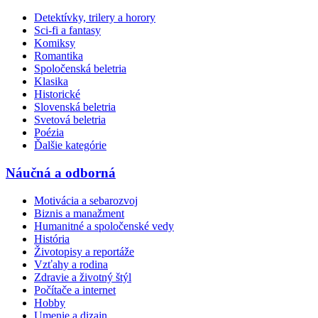
Detektívky, trilery a horory
Sci-fi a fantasy
Komiksy
Romantika
Spoločenská beletria
Klasika
Historické
Slovenská beletria
Svetová beletria
Poézia
Ďalšie kategórie
Náučná a odborná
Motivácia a sebarozvoj
Biznis a manažment
Humanitné a spoločenské vedy
História
Životopisy a reportáže
Vzťahy a rodina
Zdravie a životný štýl
Počítače a internet
Hobby
Umenie a dizajn