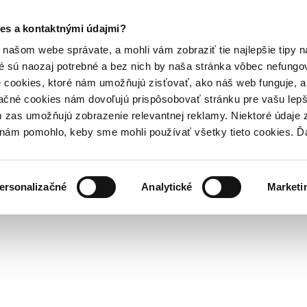
es a kontaktnými údajmi?
našom webe správate, a mohli vám zobraziť tie najlepšie tipy n
é sú naozaj potrebné a bez nich by naša stránka vôbec nefung
 cookies, ktoré nám umožňujú zisťovať, ako náš web funguje, a 
ačné cookies nám dovoľujú prispôsobovať stránku pre vašu lepši
zas umožňujú zobrazenie relevantnej reklamy. Niektoré údaje z
y nám pomohlo, keby sme mohli používať všetky tieto cookies. 
ersonalizačné
Analytické
Marketi