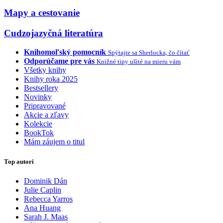
Mapy a cestovanie
Cudzojazyčná literatúra
Knihomoľský pomocník
Spýtajte sa Sherlocka, čo čítať
Odporúčame pre vás
Knižné tipy ušité na mieru vám
Všetky knihy
Knihy roka 2025
Bestsellery
Novinky
Pripravované
Akcie a zľavy
Kolekcie
BookTok
Mám záujem o titul
Top autori
Dominik Dán
Julie Caplin
Rebecca Yarros
Ana Huang
Sarah J. Maas