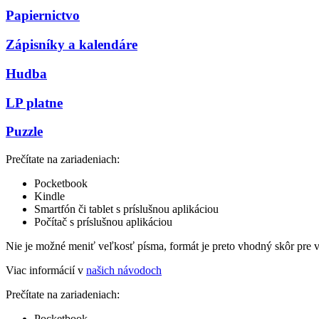
Papiernictvo
Zápisníky a kalendáre
Hudba
LP platne
Puzzle
Prečítate na zariadeniach:
Pocketbook
Kindle
Smartfón či tablet s príslušnou aplikáciou
Počítač s príslušnou aplikáciou
Nie je možné meniť veľkosť písma, formát je preto vhodný skôr pre 
Viac informácií v
našich návodoch
Prečítate na zariadeniach:
Pocketbook