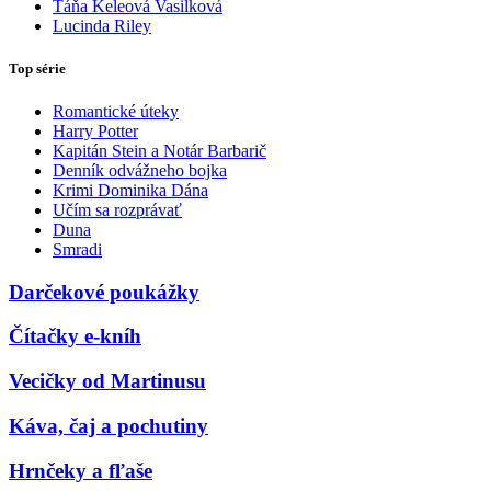
Táňa Keleová Vasilková
Lucinda Riley
Top série
Romantické úteky
Harry Potter
Kapitán Stein a Notár Barbarič
Denník odvážneho bojka
Krimi Dominika Dána
Učím sa rozprávať
Duna
Smradi
Darčekové poukážky
Čítačky e-kníh
Vecičky od Martinusu
Káva, čaj a pochutiny
Hrnčeky a fľaše