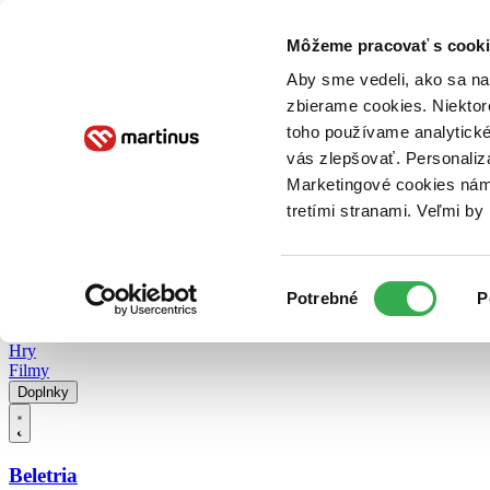
Doručenie
Kníhkupectvá
Knihovrátok
Poukážky
Knižný blog
Kontakt
Môžeme pracovať s cooki
Aby sme vedeli, ako sa na 
zbierame cookies. Niektor
E-knihy
Audioknihy
Hry
Filmy
Knihy
Doplnky
toho používame analytické
vás zlepšovať. Personaliz
Vyhľadávanie
Marketingové cookies nám 
tretími stranami. Veľmi b
Prihlásiť
Vyhľadávanie
Výber
Knihy
Potrebné
P
súhlasu
E-knihy
Audioknihy
Hry
Filmy
Doplnky
Beletria