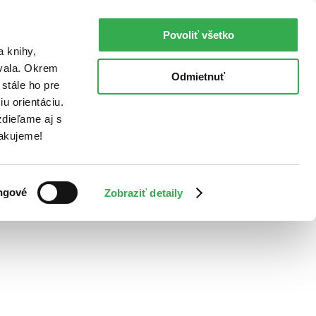
Povoliť všetko
a knihy,
ovala. Okrem
Odmietnuť
stále ho pre
u orientáciu.
dieľame aj s
Ďakujeme!
ngové
Zobraziť detaily