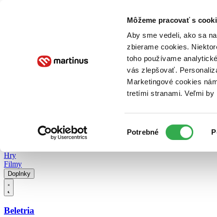
Doručenie
Kníhkupectvá
Knihovrátok
Poukážky
Knižný blog
Kontakt
Môžeme pracovať s cooki
Aby sme vedeli, ako sa na 
zbierame cookies. Niektor
E-knihy
Audioknihy
Hry
Filmy
Knihy
Doplnky
toho používame analytické
vás zlepšovať. Personaliz
Vyhľadávanie
Marketingové cookies nám 
tretími stranami. Veľmi b
Prihlásiť
Vyhľadávanie
Výber
Knihy
Potrebné
P
súhlasu
E-knihy
Audioknihy
Hry
Filmy
Doplnky
Beletria