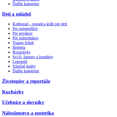
Ďalšie kategórie
Deti a mládež
Knihorad – poradca kníh pre deti
Pre najmenších
Pre prvákov
Pre pubertiakov
Young Adult
Beletria
Rozprávky
Sci-fi, fantasy a komiksy
Leporelá
Náučné knihy
Ďalšie kategórie
Životopisy a reportáže
Kuchárky
Učebnice a slovníky
Náboženstvo a ezoterika