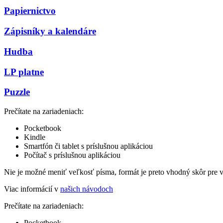
Papiernictvo
Zápisníky a kalendáre
Hudba
LP platne
Puzzle
Prečítate na zariadeniach:
Pocketbook
Kindle
Smartfón či tablet s príslušnou aplikáciou
Počítač s príslušnou aplikáciou
Nie je možné meniť veľkosť písma, formát je preto vhodný skôr pre 
Viac informácií v
našich návodoch
Prečítate na zariadeniach:
Pocketbook