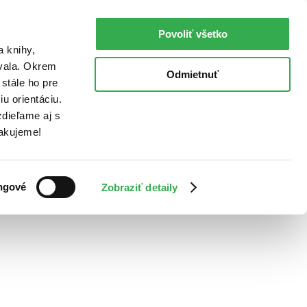
Povoliť všetko
a knihy,
ovala. Okrem
Odmietnuť
stále ho pre
u orientáciu.
dieľame aj s
Ďakujeme!
ngové
Zobraziť detaily