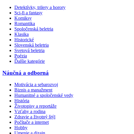
Detektívky, trilery a horory
Sci-fi a fantasy
Komiksy
Romantika
Spoločenská beletria
Klasika
Historické
Slovenská beletria
Svetová beletria
Poézia
Ďalšie kategórie
Náučná a odborná
Motivácia a sebarozvoj
Biznis a manažment
Humanitné a spoločenské vedy
História
Životopisy a reportáže
Vzťahy a rodina
Zdravie a životný štýl
Počítače a internet
Hobby
Umenie a dizajn