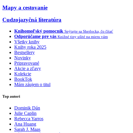
Mapy a cestovanie
Cudzojazyčná literatúra
Knihomoľský pomocník
Spýtajte sa Sherlocka, čo čítať
Odporúčame pre vás
Knižné tipy ušité na mieru vám
Všetky knihy
Knihy roka 2025
Bestsellery
Novinky
Pripravované
Akcie a zľavy
Kolekcie
BookTok
Mám záujem o titul
Top autori
Dominik Dán
Julie Caplin
Rebecca Yarros
Ana Huang
Sarah J. Maas