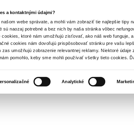
es a kontaktnými údajmi?
našom webe správate, a mohli vám zobraziť tie najlepšie tipy n
é sú naozaj potrebné a bez nich by naša stránka vôbec nefung
 cookies, ktoré nám umožňujú zisťovať, ako náš web funguje, a 
ačné cookies nám dovoľujú prispôsobovať stránku pre vašu lepši
zas umožňujú zobrazenie relevantnej reklamy. Niektoré údaje z
y nám pomohlo, keby sme mohli používať všetky tieto cookies. 
ersonalizačné
Analytické
Marketi