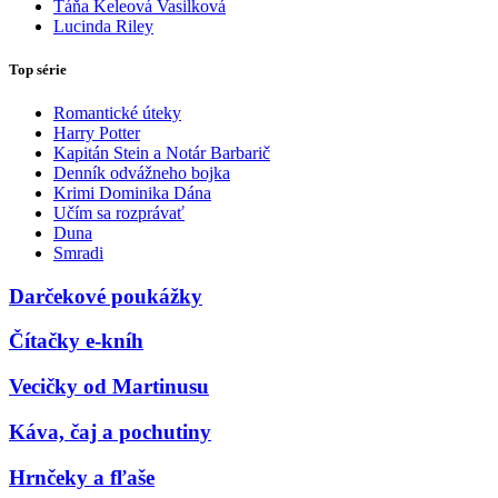
Táňa Keleová Vasilková
Lucinda Riley
Top série
Romantické úteky
Harry Potter
Kapitán Stein a Notár Barbarič
Denník odvážneho bojka
Krimi Dominika Dána
Učím sa rozprávať
Duna
Smradi
Darčekové poukážky
Čítačky e-kníh
Vecičky od Martinusu
Káva, čaj a pochutiny
Hrnčeky a fľaše