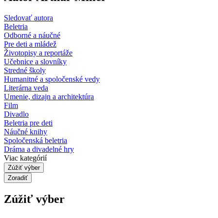
Sledovať autora
Beletria
Odborné a náučné
Pre deti a mládež
Životopisy a reportáže
Učebnice a slovníky
Stredné školy
Humanitné a spoločenské vedy
Literárna veda
Umenie, dizajn a architektúra
Film
Divadlo
Beletria pre deti
Náučné knihy
Spoločenská beletria
Dráma a divadelné hry
Viac kategórií
Zúžiť výber
Zoradiť
Zúžiť výber