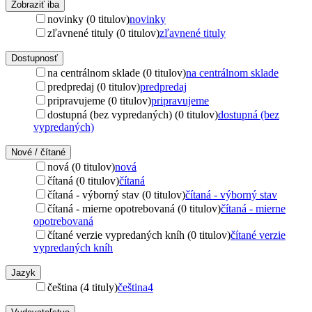
Zobraziť iba
novinky (0 titulov)
novinky
zľavnené tituly (0 titulov)
zľavnené tituly
Dostupnosť
na centrálnom sklade (0 titulov)
na centrálnom sklade
predpredaj (0 titulov)
predpredaj
pripravujeme (0 titulov)
pripravujeme
dostupná (bez vypredaných) (0 titulov)
dostupná (bez
vypredaných)
Nové / čítané
nová (0 titulov)
nová
čítaná (0 titulov)
čítaná
čítaná - výborný stav (0 titulov)
čítaná - výborný stav
čítaná - mierne opotrebovaná (0 titulov)
čítaná - mierne
opotrebovaná
čítané verzie vypredaných kníh (0 titulov)
čítané verzie
vypredaných kníh
Jazyk
čeština (4 tituly)
čeština
4