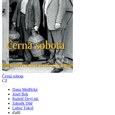
Černá sobota
CZ
Dana Medřická
Josef Bek
Rudolf Deyl ml.
Zdeněk Dítě
Lubor Tokoš
ďalší