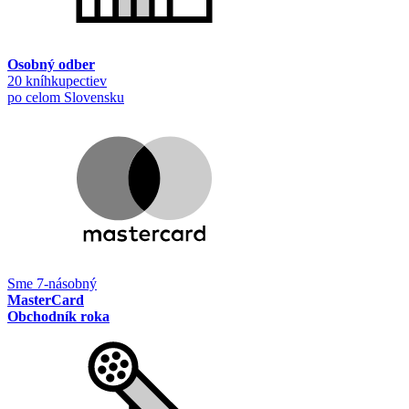
Osobný odber
20 kníhkupectiev
po celom Slovensku
Sme 7-násobný
MasterCard
Obchodník roka