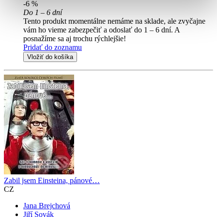
-6 %
Do 1 – 6 dní
Tento produkt momentálne nemáme na sklade, ale zvyčajne
vám ho vieme zabezpečiť a odoslať do 1 – 6 dní. A
posnažíme sa aj trochu rýchlejšie!
Pridať do zoznamu
Vložiť do košíka
Zabil jsem Einsteina, pánové…
CZ
Jana Brejchová
Jiří Sovák