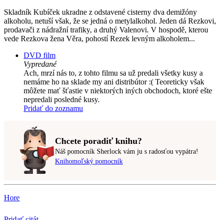
Skladník Kubíček ukradne z odstavené cisterny dva demižóny
alkoholu, netuší však, že se jedná o metylalkohol. Jeden dá Rezkovi,
prodavači z nádražní trafiky, a druhý Valenovi. V hospodě, kterou
vede Rezkova žena Věra, pohostí Rezek levným alkoholem...
DVD film
Vypredané
Ach, mrzí nás to, z tohto filmu sa už predali všetky kusy a
nemáme ho na sklade my ani distribútor :( Teoreticky však
môžete mať šťastie v niektorých iných obchodoch, ktoré ešte
nepredali posledné kusy.
Pridať do zoznamu
Chcete poradiť knihu?
Náš pomocník Sherlock vám ju s radosťou vypátra!
Knihomoľský pomocník
Hore
Pridať citát