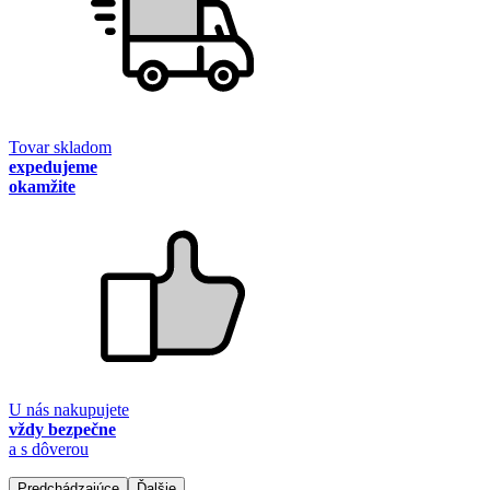
Tovar skladom
expedujeme
okamžite
U nás nakupujete
vždy bezpečne
a s dôverou
Predchádzajúce
Ďalšie