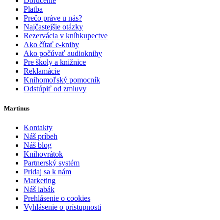
Doručenie
Platba
Prečo práve u nás?
Najčastejšie otázky
Rezervácia v kníhkupectve
Ako čítať e-knihy
Ako počúvať audioknihy
Pre školy a knižnice
Reklamácie
Knihomoľský pomocník
Odstúpiť od zmluvy
Martinus
Kontakty
Náš príbeh
Náš blog
Knihovrátok
Partnerský systém
Pridaj sa k nám
Marketing
Náš labák
Prehlásenie o cookies
Vyhlásenie o prístupnosti