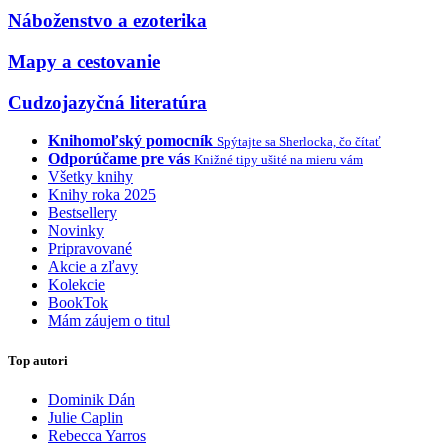
Náboženstvo a ezoterika
Mapy a cestovanie
Cudzojazyčná literatúra
Knihomoľský pomocník
Spýtajte sa Sherlocka, čo čítať
Odporúčame pre vás
Knižné tipy ušité na mieru vám
Všetky knihy
Knihy roka 2025
Bestsellery
Novinky
Pripravované
Akcie a zľavy
Kolekcie
BookTok
Mám záujem o titul
Top autori
Dominik Dán
Julie Caplin
Rebecca Yarros