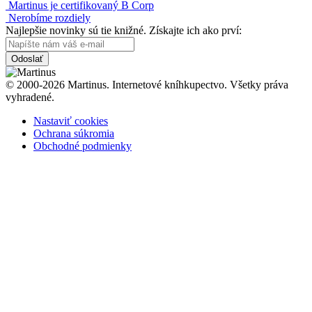
Martinus je certifikovaný B Corp
Nerobíme rozdiely
Najlepšie novinky sú tie knižné. Získajte ich ako prví:
Odoslať
© 2000-2026 Martinus. Internetové kníhkupectvo. Všetky práva
vyhradené.
Nastaviť cookies
Ochrana súkromia
Obchodné podmienky