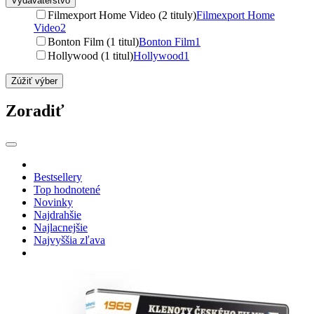
Vydavateľstvo
Filmexport Home Video (2 tituly)
Filmexport Home
Video
2
Bonton Film (1 titul)
Bonton Film
1
Hollywood (1 titul)
Hollywood
1
Zúžiť výber
Zoradiť
Bestsellery
Top hodnotené
Novinky
Najdrahšie
Najlacnejšie
Najvyššia zľava