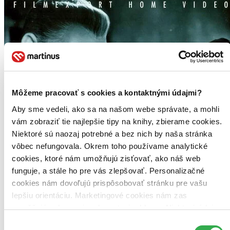
Môžeme pracovať s cookies a kontaktnými údajmi?
Aby sme vedeli, ako sa na našom webe správate, a mohli
vám zobraziť tie najlepšie tipy na knihy, zbierame cookies.
Niektoré sú naozaj potrebné a bez nich by naša stránka
vôbec nefungovala. Okrem toho používame analytické
cookies, ktoré nám umožňujú zisťovať, ako náš web
funguje, a stále ho pre vás zlepšovať. Personalizačné
cookies nám dovoľujú prispôsobovať stránku pre vašu
lepšiu orientáciu. Marketingové cookies nám zas
umožňujú zobrazenie relevantnej reklamy. Niektoré údaje
zdieľame aj s tretími stranami. Veľmi by nám pomohlo,
Výber