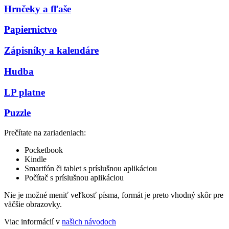
Hrnčeky a fľaše
Papiernictvo
Zápisníky a kalendáre
Hudba
LP platne
Puzzle
Prečítate na zariadeniach:
Pocketbook
Kindle
Smartfón či tablet s príslušnou aplikáciou
Počítač s príslušnou aplikáciou
Nie je možné meniť veľkosť písma, formát je preto vhodný skôr pre
väčšie obrazovky.
Viac informácií v
našich návodoch