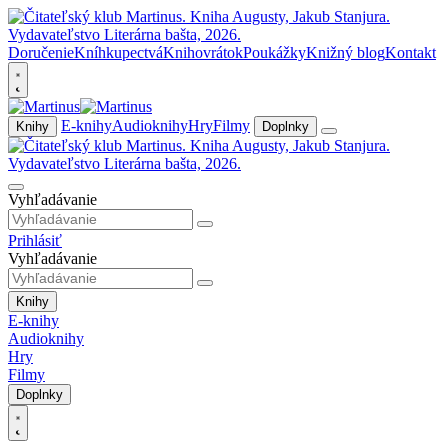
Doručenie
Kníhkupectvá
Knihovrátok
Poukážky
Knižný blog
Kontakt
E-knihy
Audioknihy
Hry
Filmy
Knihy
Doplnky
Vyhľadávanie
Prihlásiť
Vyhľadávanie
Knihy
E-knihy
Audioknihy
Hry
Filmy
Doplnky