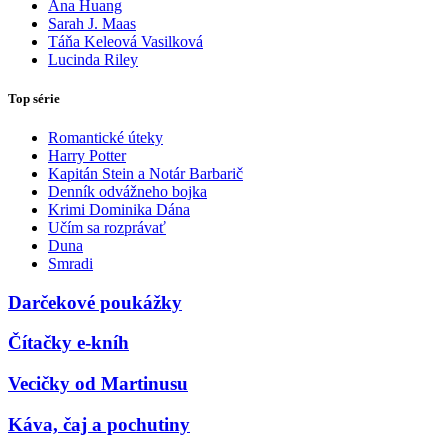
Ana Huang
Sarah J. Maas
Táňa Keleová Vasilková
Lucinda Riley
Top série
Romantické úteky
Harry Potter
Kapitán Stein a Notár Barbarič
Denník odvážneho bojka
Krimi Dominika Dána
Učím sa rozprávať
Duna
Smradi
Darčekové poukážky
Čítačky e-kníh
Vecičky od Martinusu
Káva, čaj a pochutiny