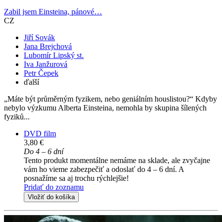
Zabil jsem Einsteina, pánové…
CZ
Jiří Sovák
Jana Brejchová
Lubomír Lipský st.
Iva Janžurová
Petr Čepek
ďalší
„Máte být průměrným fyzikem, nebo geniálním houslistou?“ Kdyby
nebylo výzkumu Alberta Einsteina, nemohla by skupina šílených
fyziků...
DVD film
3,80 €
Do 4 – 6 dní
Tento produkt momentálne nemáme na sklade, ale zvyčajne
vám ho vieme zabezpečiť a odoslať do 4 – 6 dní. A
posnažíme sa aj trochu rýchlejšie!
Pridať do zoznamu
Vložiť do košíka