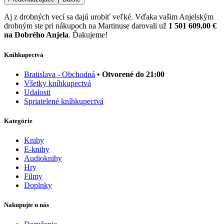
Aj z drobných vecí sa dajú urobiť veľké. Vďaka vašim Anjelským
drobným ste pri nákupoch na Martinuse darovali už
1 501 609,00 €
na Dobrého Anjela
. Ďakujeme!
Kníhkupectvá
Bratislava - Obchodná
• Otvorené do 21:00
Všetky kníhkupectvá
Udalosti
Spriatelené kníhkupectvá
Kategórie
Knihy
E-knihy
Audioknihy
Hry
Filmy
Doplnky
Nakupujte u nás