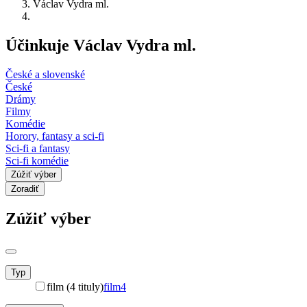
Václav Vydra ml.
Účinkuje Václav Vydra ml.
České a slovenské
České
Drámy
Filmy
Komédie
Horory, fantasy a sci-fi
Sci-fi a fantasy
Sci-fi komédie
Zúžiť výber
Zoradiť
Zúžiť výber
Typ
film (4 tituly)
film
4