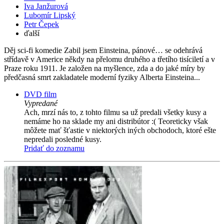
Iva Janžurová
Lubomír Lipský
Petr Čepek
ďalší
Děj sci-fi komedie Zabil jsem Einsteina, pánové… se odehrává
střídavě v Americe někdy na přelomu druhého a třetího tisíciletí a v
Praze roku 1911. Je založen na myšlence, zda a do jaké míry by
předčasná smrt zakladatele moderní fyziky Alberta Einsteina...
DVD film
Vypredané
Ach, mrzí nás to, z tohto filmu sa už predali všetky kusy a
nemáme ho na sklade my ani distribútor :( Teoreticky však
môžete mať šťastie v niektorých iných obchodoch, ktoré ešte
nepredali posledné kusy.
Pridať do zoznamu