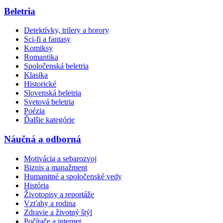
Beletria
Detektívky, trilery a horory
Sci-fi a fantasy
Komiksy
Romantika
Spoločenská beletria
Klasika
Historické
Slovenská beletria
Svetová beletria
Poézia
Ďalšie kategórie
Náučná a odborná
Motivácia a sebarozvoj
Biznis a manažment
Humanitné a spoločenské vedy
História
Životopisy a reportáže
Vzťahy a rodina
Zdravie a životný štýl
Počítače a internet