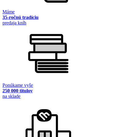
Máme
35-ročnú tradíciu
predaja kníh
Ponúkame vyše
250 000 titulov
na sklade