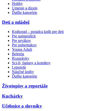
Hobby
Umenie a dizajn
Ďalšie kategórie
Deti a mládež
Knihorad – poradca kníh pre deti
Pre najmenších
Pre prvákov
Pre pubertiakov
Young Adult
Beletria
Rozprávky
Sci-fi, fantasy a komiksy
Leporelá
Náučné knihy
Ďalšie kategórie
Životopisy a reportáže
Kuchárky
Učebnice a slovníky