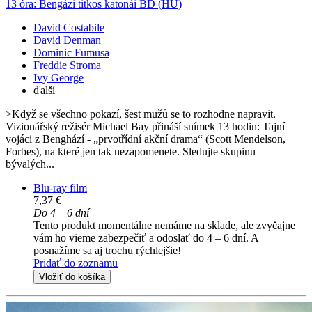
13 óra: Bengázi titkos katonái BD (HU)
David Costabile
David Denman
Dominic Fumusa
Freddie Stroma
Ivy George
ďalší
>Když se všechno pokazí, šest mužů se to rozhodne napravit.
Vizionářský režisér Michael Bay přináší snímek 13 hodin: Tajní
vojáci z Benghází - „prvotřídní akční drama“ (Scott Mendelson,
Forbes), na které jen tak nezapomenete. Sledujte skupinu
bývalých...
Blu-ray film
7,37 €
Do 4 – 6 dní
Tento produkt momentálne nemáme na sklade, ale zvyčajne
vám ho vieme zabezpečiť a odoslať do 4 – 6 dní. A
posnažíme sa aj trochu rýchlejšie!
Pridať do zoznamu
Vložiť do košíka