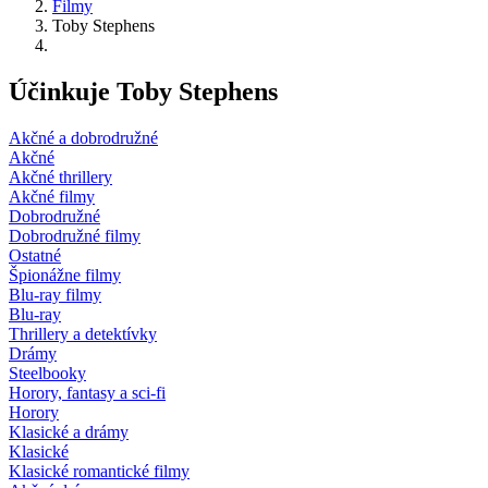
Filmy
Toby Stephens
Účinkuje Toby Stephens
Akčné a dobrodružné
Akčné
Akčné thrillery
Akčné filmy
Dobrodružné
Dobrodružné filmy
Ostatné
Špionážne filmy
Blu-ray filmy
Blu-ray
Thrillery a detektívky
Drámy
Steelbooky
Horory, fantasy a sci-fi
Horory
Klasické a drámy
Klasické
Klasické romantické filmy