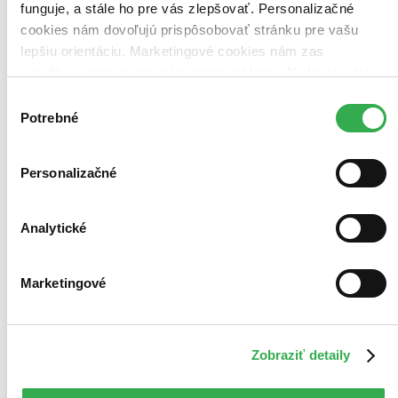
DVD film
funguje, a stále ho pre vás zlepšovať. Personalizačné
5,60 €
cookies nám dovoľujú prispôsobovať stránku pre vašu
-9 %
lepšiu orientáciu. Marketingové cookies nám zas
Do 4 – 6 dní
Tento produkt momentálne nemáme na sklade, ale zvyčajne
umožňujú zobrazenie relevantnej reklamy. Niektoré údaje
vám ho vieme zabezpečiť a odoslať do 4 – 6 dní. A
zdieľame aj s tretími stranami. Veľmi by nám pomohlo,
posnažíme sa aj trochu rýchlejšie!
Výber
keby sme mohli používať všetky tieto cookies. Ďakujeme!
Pridať do zoznamu
Potrebné
súhlasu
Vložiť do košíka
Personalizačné
Analytické
Marketingové
Zobraziť detaily