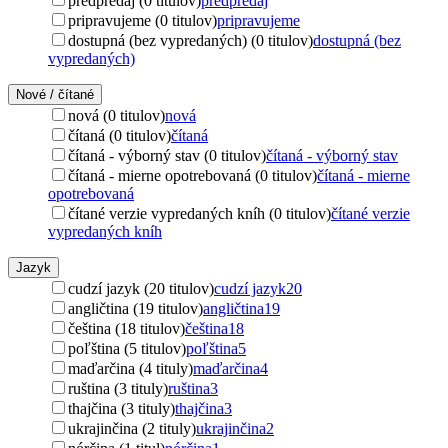
predpredaj (0 titulov)
predpredaj
pripravujeme (0 titulov)
pripravujeme
dostupná (bez vypredaných) (0 titulov)
dostupná (bez
vypredaných)
Nové / čítané
nová (0 titulov)
nová
čítaná (0 titulov)
čítaná
čítaná - výborný stav (0 titulov)
čítaná - výborný stav
čítaná - mierne opotrebovaná (0 titulov)
čítaná - mierne
opotrebovaná
čítané verzie vypredaných kníh (0 titulov)
čítané verzie
vypredaných kníh
Jazyk
cudzí jazyk (20 titulov)
cudzí jazyk
20
angličtina (19 titulov)
angličtina
19
čeština (18 titulov)
čeština
18
poľština (5 titulov)
poľština
5
maďarčina (4 tituly)
maďarčina
4
ruština (3 tituly)
ruština
3
thajčina (3 tituly)
thajčina
3
ukrajinčina (2 tituly)
ukrajinčina
2