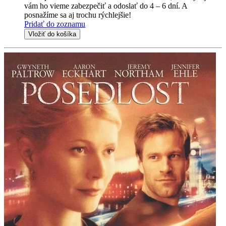
vám ho vieme zabezpečiť a odoslať do 4 – 6 dní. A
posnažíme sa aj trochu rýchlejšie!
Pridať do zoznamu
Vložiť do košíka