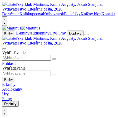
Doručenie
Kníhkupectvá
Knihovrátok
Poukážky
Knižný blog
Kontakt
E-knihy
Audioknihy
Hry
Filmy
Knihy
Doplnky
Vyhľadávanie
Prihlásiť
Vyhľadávanie
Knihy
E-knihy
Audioknihy
Hry
Filmy
Doplnky