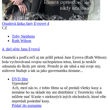
Osudová láska Jany Eyrovej 4
CZ
Toby Stephens
Ruth Wilson
4. diel série
Jana Eyrová
Osamelá a podľa rečí aj nie príliš pekná Jane Eyrova (Ruth Wilson)
bola vychovávaná svojou suchopárnou tetou, ktorá ju neskôr
odsunula do školy pre siroty. Protože je ale silná a má svoje sny,
usiloven študuje a tak sa jako guvernantka dostane...
DVD film
Vypredané
Ach, mrzí nás to, z tohto filmu sa už predali všetky kusy a
nemáme ho na sklade my ani distribútor :( Teoreticky však
môžete mať šťastie v niektorých iných obchodoch, ktoré ešte
nepredali posledné kusy.
Pridať do zoznamu