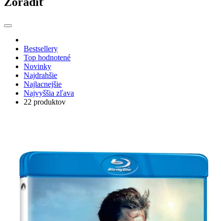
Zoradiť
Bestsellery
Top hodnotené
Novinky
Najdrahšie
Najlacnejšie
Najvyššia zľava
22 produktov