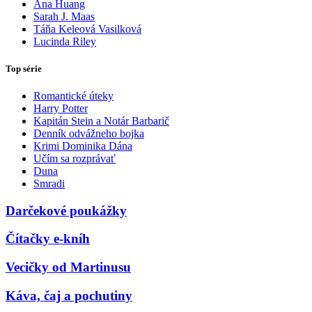
Ana Huang
Sarah J. Maas
Táňa Keleová Vasilková
Lucinda Riley
Top série
Romantické úteky
Harry Potter
Kapitán Stein a Notár Barbarič
Denník odvážneho bojka
Krimi Dominika Dána
Učím sa rozprávať
Duna
Smradi
Darčekové poukážky
Čítačky e-kníh
Vecičky od Martinusu
Káva, čaj a pochutiny