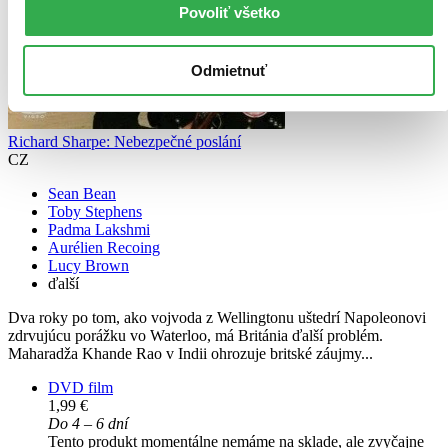
Povoliť všetko
Odmietnuť
Richard Sharpe: Nebezpečné poslání
CZ
Sean Bean
Toby Stephens
Padma Lakshmi
Aurélien Recoing
Lucy Brown
ďalší
Dva roky po tom, ako vojvoda z Wellingtonu uštedrí Napoleonovi
zdrvujúcu porážku vo Waterloo, má Británia ďalší problém.
Maharadža Khande Rao v Indii ohrozuje britské záujmy...
DVD film
1,99 €
Do 4 – 6 dní
Tento produkt momentálne nemáme na sklade, ale zvyčajne