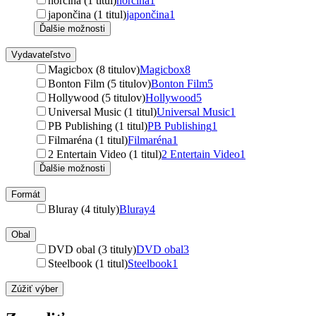
nórčina (1 titul)
nórčina
1
japončina (1 titul)
japončina
1
Ďalšie možnosti
Vydavateľstvo
Magicbox (8 titulov)
Magicbox
8
Bonton Film (5 titulov)
Bonton Film
5
Hollywood (5 titulov)
Hollywood
5
Universal Music (1 titul)
Universal Music
1
PB Publishing (1 titul)
PB Publishing
1
Filmaréna (1 titul)
Filmaréna
1
2 Entertain Video (1 titul)
2 Entertain Video
1
Ďalšie možnosti
Formát
Bluray (4 tituly)
Bluray
4
Obal
DVD obal (3 tituly)
DVD obal
3
Steelbook (1 titul)
Steelbook
1
Zúžiť výber