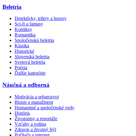
Beletria
Detektívky, trilery a horory
Sci-fi a fantasy
Komiksy
Romantika
Spoločenská beletria
Klasika
Historické
Slovenská beletria
Svetová beletria
Poézia
Ďalšie kategórie
Náučná a odborná
Motivácia a sebarozvoj
Biznis a manažment
Humanitné a spoločenské vedy
História
Životopisy a reportáže
Vzťahy a rodina
Zdravie a životný štýl
Počítače a internet