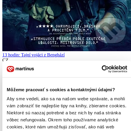
13 hodin: Tajní vojáci z Benghází
CZ
John Krasinski
Pablo Schreiber
Max Martini
Toby Stephens
Môžeme pracovať s cookies a kontaktnými údajmi?
James Badge Dale
ďalší
Aby sme vedeli, ako sa na našom webe správate, a mohli
vám zobraziť tie najlepšie tipy na knihy, zbierame cookies.
Když se všechno pokazí, šest mužů se to rozhodne napravit.
Vizionářský režisér Michael Bay přináší snímek 13 hodin: Tajní
Niektoré sú naozaj potrebné a bez nich by naša stránka
vojáci z Benghází - „prvotřídní akční drama“ (Scott Mendelson,
vôbec nefungovala. Okrem toho používame analytické
Forbes), na které jen tak nezapomenete...
cookies, ktoré nám umožňujú zisťovať, ako náš web