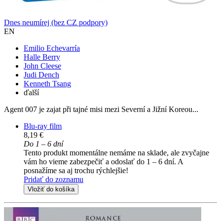
Dnes neumírej (bez CZ podpory)
EN
Emilio Echevarría
Halle Berry
John Cleese
Judi Dench
Kenneth Tsang
ďalší
Agent 007 je zajat při tajné misi mezi Severní a Jižní Koreou...
Blu-ray film
8,19 €
Do 1 – 6 dní
Tento produkt momentálne nemáme na sklade, ale zvyčajne
vám ho vieme zabezpečiť a odoslať do 1 – 6 dní. A
posnažíme sa aj trochu rýchlejšie!
Pridať do zoznamu
Vložiť do košíka