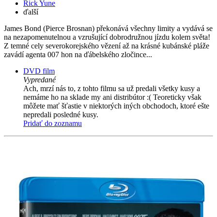
Rick Yune
ďalší
James Bond (Pierce Brosnan) překonává všechny limity a vydává se
na nezapomenutelnou a vzrušující dobrodružnou jízdu kolem světa!
Z temné cely severokorejského vězení až na krásné kubánské pláže
zavádí agenta 007 hon na ďábelského zločince...
DVD film
Vypredané
Ach, mrzí nás to, z tohto filmu sa už predali všetky kusy a
nemáme ho na sklade my ani distribútor :( Teoreticky však
môžete mať šťastie v niektorých iných obchodoch, ktoré ešte
nepredali posledné kusy.
Pridať do zoznamu