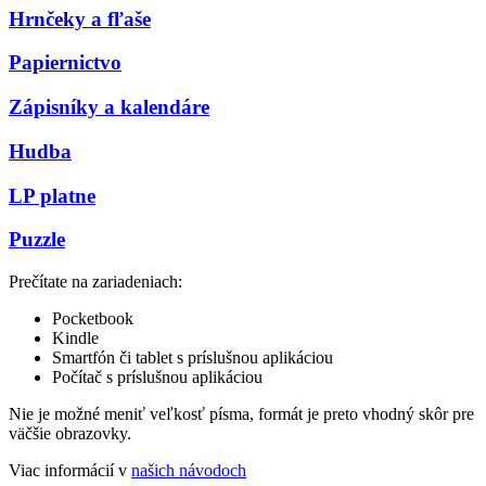
Hrnčeky a fľaše
Papiernictvo
Zápisníky a kalendáre
Hudba
LP platne
Puzzle
Prečítate na zariadeniach:
Pocketbook
Kindle
Smartfón či tablet s príslušnou aplikáciou
Počítač s príslušnou aplikáciou
Nie je možné meniť veľkosť písma, formát je preto vhodný skôr pre
väčšie obrazovky.
Viac informácií v
našich návodoch