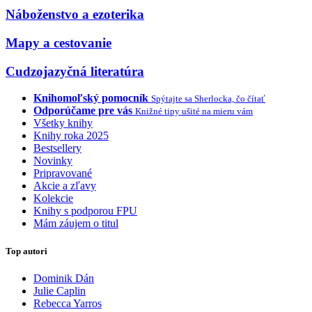
Náboženstvo a ezoterika
Mapy a cestovanie
Cudzojazyčná literatúra
Knihomoľský pomocník
Spýtajte sa Sherlocka, čo čítať
Odporúčame pre vás
Knižné tipy ušité na mieru vám
Všetky knihy
Knihy roka 2025
Bestsellery
Novinky
Pripravované
Akcie a zľavy
Kolekcie
Knihy s podporou FPU
Mám záujem o titul
Top autori
Dominik Dán
Julie Caplin
Rebecca Yarros