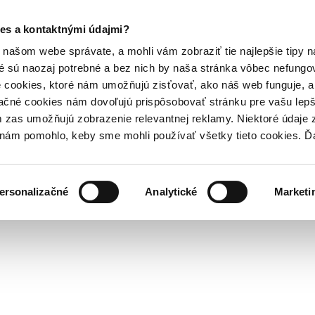
es a kontaktnými údajmi?
našom webe správate, a mohli vám zobraziť tie najlepšie tipy n
é sú naozaj potrebné a bez nich by naša stránka vôbec nefung
 cookies, ktoré nám umožňujú zisťovať, ako náš web funguje, a 
ačné cookies nám dovoľujú prispôsobovať stránku pre vašu lepši
zas umožňujú zobrazenie relevantnej reklamy. Niektoré údaje z
y nám pomohlo, keby sme mohli používať všetky tieto cookies. 
ersonalizačné
Analytické
Marketi