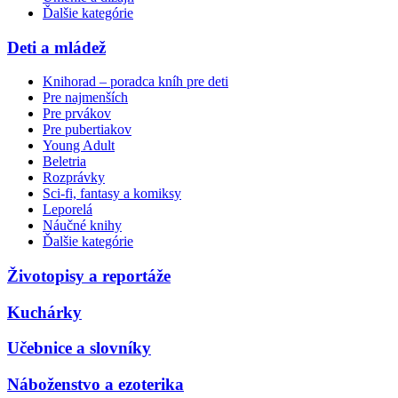
Ďalšie kategórie
Deti a mládež
Knihorad – poradca kníh pre deti
Pre najmenších
Pre prvákov
Pre pubertiakov
Young Adult
Beletria
Rozprávky
Sci-fi, fantasy a komiksy
Leporelá
Náučné knihy
Ďalšie kategórie
Životopisy a reportáže
Kuchárky
Učebnice a slovníky
Náboženstvo a ezoterika