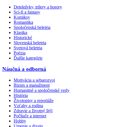
Detektívky, trilery a horory
Sci-fi a fantasy
Komiksy
Romantika
Spoločenská beletria
Klasika
Historické
Slovenská beletria
Svetová beletria
Poézia
Ďalšie kategórie
Náučná a odborná
Motivácia a sebarozvoj
Biznis a manažment
Humanitné a spoločenské vedy
História
Životopisy a reportáže
Vzťahy a rodina
Zdravie a životný štýl
Počítače a internet
Hobby
Umenie a dizajn