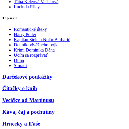
Táňa Keleová Vasilková
Lucinda Riley
Top série
Romantické úteky
Harry Potter
Kapitán Stein a Notár Barbarič
Denník odvážneho bojka
Krimi Dominika Dána
Učím sa rozprávať
Duna
Smradi
Darčekové poukážky
Čítačky e-kníh
Vecičky od Martinusu
Káva, čaj a pochutiny
Hrnčeky a fľaše