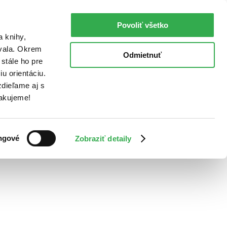
Povoliť všetko
a knihy,
ovala. Okrem
Odmietnuť
stále ho pre
u orientáciu.
dieľame aj s
Ďakujeme!
ngové
Zobraziť detaily