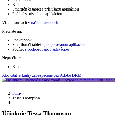
Kindle
Smartfón či tablet s príslušnou aplikáciou
Počítač s príslušnou aplikáciou
Viac informácií v
našich návodoch
Prečítate na:
Pocketbook
Smartfón či tablet
s podporovanou aplikáciou
Počítač
s podporovanou aplikáciou
Neprečítate na:
Kindle
Ako čítať e-knihy zabezpečené cez Adobe DRM?
Filmy
Tessa Thompson
Účinkuje Tessa Thompson