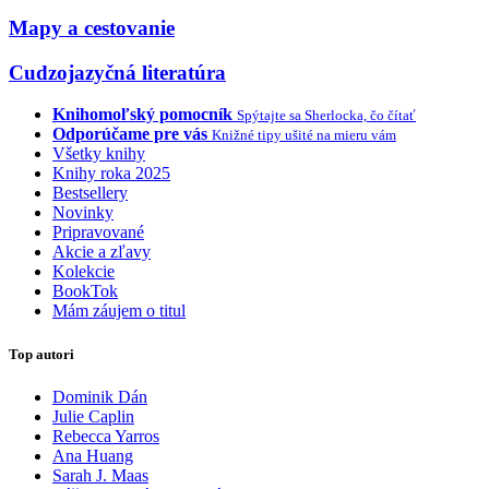
Mapy a cestovanie
Cudzojazyčná literatúra
Knihomoľský pomocník
Spýtajte sa Sherlocka, čo čítať
Odporúčame pre vás
Knižné tipy ušité na mieru vám
Všetky knihy
Knihy roka 2025
Bestsellery
Novinky
Pripravované
Akcie a zľavy
Kolekcie
BookTok
Mám záujem o titul
Top autori
Dominik Dán
Julie Caplin
Rebecca Yarros
Ana Huang
Sarah J. Maas