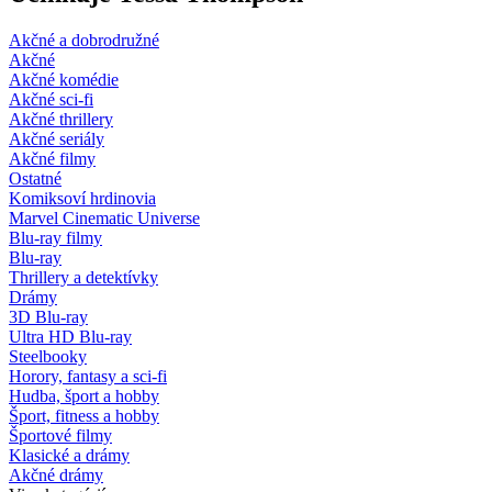
Akčné a dobrodružné
Akčné
Akčné komédie
Akčné sci-fi
Akčné thrillery
Akčné seriály
Akčné filmy
Ostatné
Komiksoví hrdinovia
Marvel Cinematic Universe
Blu-ray filmy
Blu-ray
Thrillery a detektívky
Drámy
3D Blu-ray
Ultra HD Blu-ray
Steelbooky
Horory, fantasy a sci-fi
Hudba, šport a hobby
Šport, fitness a hobby
Športové filmy
Klasické a drámy
Akčné drámy