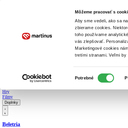
Doručenie
Kníhkupectvá
Knihovrátok
Poukážky
Knižný blog
Kontakt
Môžeme pracovať s cooki
Aby sme vedeli, ako sa na 
zbierame cookies. Niektor
E-knihy
Audioknihy
Hry
Filmy
Knihy
Doplnky
toho používame analytické
vás zlepšovať. Personaliz
Vyhľadávanie
Marketingové cookies nám 
tretími stranami. Veľmi b
Prihlásiť
Vyhľadávanie
Výber
Knihy
Potrebné
P
súhlasu
E-knihy
Audioknihy
Hry
Filmy
Doplnky
Beletria