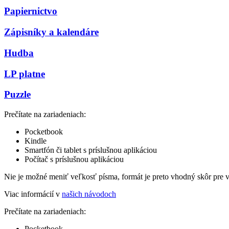
Papiernictvo
Zápisníky a kalendáre
Hudba
LP platne
Puzzle
Prečítate na zariadeniach:
Pocketbook
Kindle
Smartfón či tablet s príslušnou aplikáciou
Počítač s príslušnou aplikáciou
Nie je možné meniť veľkosť písma, formát je preto vhodný skôr pre 
Viac informácií v
našich návodoch
Prečítate na zariadeniach:
Pocketbook