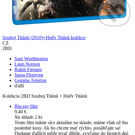
Souboj Titánů (2010)+Hněv Titánů kolekce
CZ
2BD
Sam Worthington
Liam Neeson
Ralph Fiennes
Jason Flemyng
Gemma Arterton
ďalší
Kolekcia 2BD Souboj Titánů + Hněv Titánů
Blu-ray film
9,40 €
Na sklade 2 ks
Tento film máme síce aktuálne na sklade, máme však už iba
posledné kusy. Ak ho chcete mať rýchlo, ponáhľajte sa!
Dodanie ďalších môže trvať dlhšie, zvyčajne do šiestich dní.