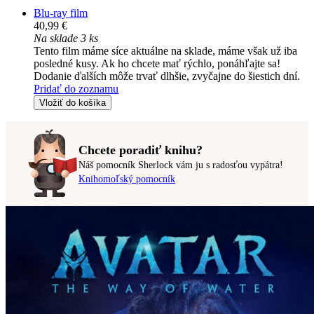
Blu-ray film
40,99 €
Na sklade 3 ks
Tento film máme síce aktuálne na sklade, máme však už iba
posledné kusy. Ak ho chcete mať rýchlo, ponáhľajte sa!
Dodanie ďalších môže trvať dlhšie, zvyčajne do šiestich dní.
Pridať do zoznamu
Vložiť do košíka
Chcete poradiť knihu?
Náš pomocník Sherlock vám ju s radosťou vypátra!
Knihomoľský pomocník