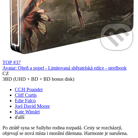
TOP #37
Avatar: Oheň a popel - Limitovaná sběratelská edice - steelbook
CZ
3BD (UHD + BD + BD bonus disk)
CCH Pounder
Cliff Curtis
Edie Falco
Joel David Moore
Kate Winslet
ďalší
Po ztrátě syna se Sullyho rodina rozpadá. Cesty se rozcházejí,
objevují se nová místa i morální dilemata. Harmonie je narušena.