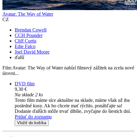
Avatar: The Way of Water
CZ
Brendan Cowell
CCH Pounder
Cliff Curtis
Edie Falco
Joel David Moore
ďalší
Film Avatar: The Way of Water nabízí filmový zážitek na zcela nové
úrovni...
DVD film
9,30 €
Na sklade 2 ks
Tento film máme síce aktuálne na sklade, máme však už iba
posledné kusy. Ak ho chcete mať rýchlo, ponáhľajte sa!
Dodanie ďalších môže trvať dlhšie, zvyčajne do šiestich dní.
Pridať do zoznamu
Vložiť do košíka