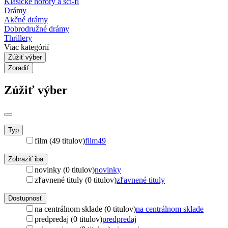
Klasické horory a sci-fi
Drámy
Akčné drámy
Dobrodružné drámy
Thrillery
Viac kategórií
Zúžiť výber
Zoradiť
Zúžiť výber
Typ
film (49 titulov)
film
49
Zobraziť iba
novinky (0 titulov)
novinky
zľavnené tituly (0 titulov)
zľavnené tituly
Dostupnosť
na centrálnom sklade (0 titulov)
na centrálnom sklade
predpredaj (0 titulov)
predpredaj