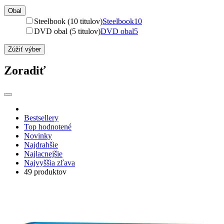
Obal
Steelbook (10 titulov)
Steelbook
10
DVD obal (5 titulov)
DVD obal
5
Zúžiť výber
Zoradiť
Bestsellery
Top hodnotené
Novinky
Najdrahšie
Najlacnejšie
Najvyššia zľava
49 produktov