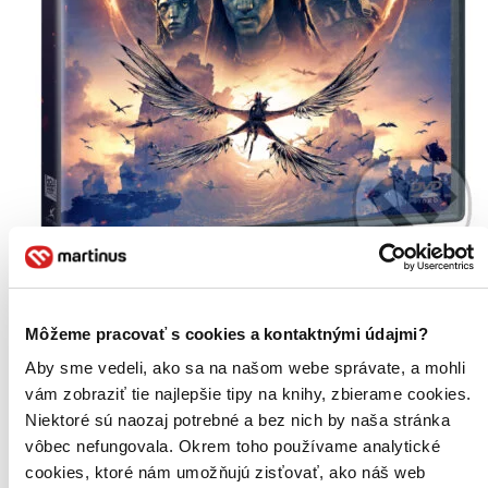
TOP #3
Avatar: Oheň a popel
Môžeme pracovať s cookies a kontaktnými údajmi?
CZ
Aby sme vedeli, ako sa na našom webe správate, a mohli
CCH Pounder
Cliff Curtis
vám zobraziť tie najlepšie tipy na knihy, zbierame cookies.
Edie Falco
Niektoré sú naozaj potrebné a bez nich by naša stránka
Joel David Moore
vôbec nefungovala. Okrem toho používame analytické
Kate Winslet
ďalší
cookies, ktoré nám umožňujú zisťovať, ako náš web