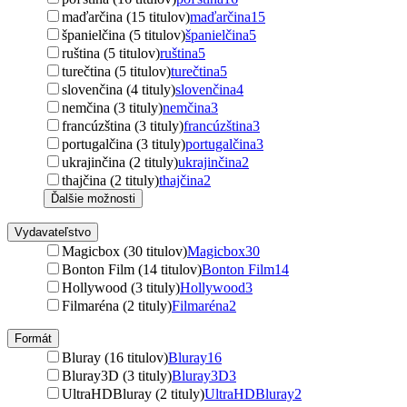
maďarčina (15 titulov)
maďarčina
15
španielčina (5 titulov)
španielčina
5
ruština (5 titulov)
ruština
5
turečtina (5 titulov)
turečtina
5
slovenčina (4 tituly)
slovenčina
4
nemčina (3 tituly)
nemčina
3
francúzština (3 tituly)
francúzština
3
portugalčina (3 tituly)
portugalčina
3
ukrajinčina (2 tituly)
ukrajinčina
2
thajčina (2 tituly)
thajčina
2
Ďalšie možnosti
Vydavateľstvo
Magicbox (30 titulov)
Magicbox
30
Bonton Film (14 titulov)
Bonton Film
14
Hollywood (3 tituly)
Hollywood
3
Filmaréna (2 tituly)
Filmaréna
2
Formát
Bluray (16 titulov)
Bluray
16
Bluray3D (3 tituly)
Bluray3D
3
UltraHDBluray (2 tituly)
UltraHDBluray
2