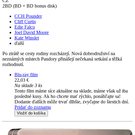
CZ
2BD (BD + BD bonus disk)
CCH Pounder
Cliff Curtis
Edie Falco
Joel David Moore
Kate Winslet
ďalší
Po ztrátě se cesty rodiny rozcházejí. Nová dobrodružství na
neznámých místech Pandory přinášejí nečekaná setkání a těžká
rozhodnutí.
Blu-ray film
22,03 €
Na sklade 3 ks
Tento film máme síce aktuálne na sklade, máme však už iba
posledné kusy. Ak ho chcete mať rýchlo, ponáhľajte sa!
Dodanie ďalších môže trvať dlhšie, zvyčajne do šiestich dní.
Pridať do zoznamu
Vložiť do košíka