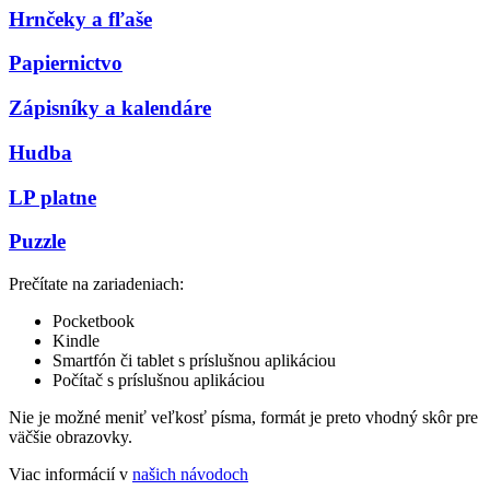
Hrnčeky a fľaše
Papiernictvo
Zápisníky a kalendáre
Hudba
LP platne
Puzzle
Prečítate na zariadeniach:
Pocketbook
Kindle
Smartfón či tablet s príslušnou aplikáciou
Počítač s príslušnou aplikáciou
Nie je možné meniť veľkosť písma, formát je preto vhodný skôr pre
väčšie obrazovky.
Viac informácií v
našich návodoch