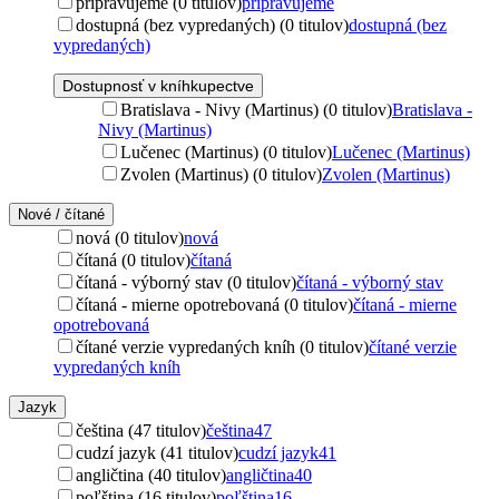
pripravujeme (0 titulov)
pripravujeme
dostupná (bez vypredaných) (0 titulov)
dostupná (bez
vypredaných)
Dostupnosť v kníhkupectve
Bratislava - Nivy (Martinus) (0 titulov)
Bratislava -
Nivy (Martinus)
Lučenec (Martinus) (0 titulov)
Lučenec (Martinus)
Zvolen (Martinus) (0 titulov)
Zvolen (Martinus)
Nové / čítané
nová (0 titulov)
nová
čítaná (0 titulov)
čítaná
čítaná - výborný stav (0 titulov)
čítaná - výborný stav
čítaná - mierne opotrebovaná (0 titulov)
čítaná - mierne
opotrebovaná
čítané verzie vypredaných kníh (0 titulov)
čítané verzie
vypredaných kníh
Jazyk
čeština (47 titulov)
čeština
47
cudzí jazyk (41 titulov)
cudzí jazyk
41
angličtina (40 titulov)
angličtina
40
poľština (16 titulov)
poľština
16