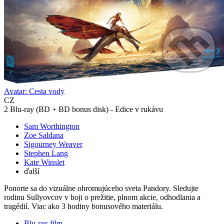
Avatar: Cesta vody
CZ
2 Blu-ray (BD + BD bonus disk) - Edice v rukávu
Sam Worthington
Zoe Saldana
Sigourney Weaver
Stephen Lang
Kate Winslet
ďalší
Ponorte sa do vizuálne ohromujúceho sveta Pandory. Sledujte
rodinu Sullyovcov v boji o prežitie, plnom akcie, odhodlania a
tragédií. Viac ako 3 hodiny bonusového materiálu.
Blu-ray film