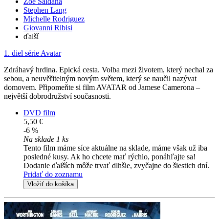
Zoe Saldana
Stephen Lang
Michelle Rodriguez
Giovanni Ribisi
ďalší
1. diel série
Avatar
Zdráhavý hrdina. Epická cesta. Volba mezi životem, který nechal za
sebou, a neuvěřitelným novým světem, který se naučil nazývat
domovem. Připomeňte si film AVATAR od Jamese Camerona –
největší dobrodružství současnosti.
DVD film
5,50 €
-6 %
Na sklade 1 ks
Tento film máme síce aktuálne na sklade, máme však už iba
posledné kusy. Ak ho chcete mať rýchlo, ponáhľajte sa!
Dodanie ďalších môže trvať dlhšie, zvyčajne do šiestich dní.
Pridať do zoznamu
Vložiť do košíka