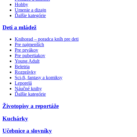
Hobby
Umenie a dizajn
Ďalšie kategórie
Deti a mládež
Knihorad – poradca kníh pre deti
Pre najmenších
Pre prvákov
Pre pubertiakov
Young Adult
Beletria
Rozprávky
Sci-fi, fantasy a komiksy
Leporelá
Náučné knihy
Ďalšie kategórie
Životopisy a reportáže
Kuchárky
Učebnice a slovníky