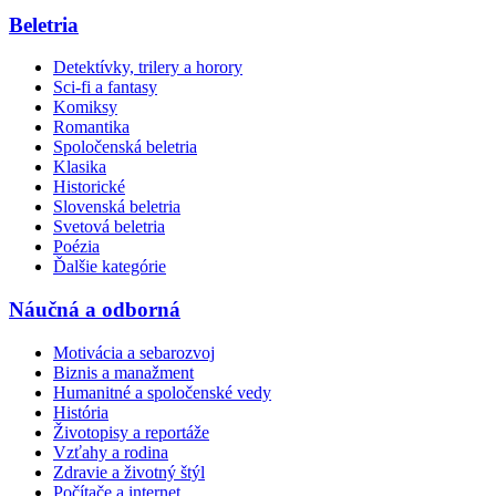
Beletria
Detektívky, trilery a horory
Sci-fi a fantasy
Komiksy
Romantika
Spoločenská beletria
Klasika
Historické
Slovenská beletria
Svetová beletria
Poézia
Ďalšie kategórie
Náučná a odborná
Motivácia a sebarozvoj
Biznis a manažment
Humanitné a spoločenské vedy
História
Životopisy a reportáže
Vzťahy a rodina
Zdravie a životný štýl
Počítače a internet