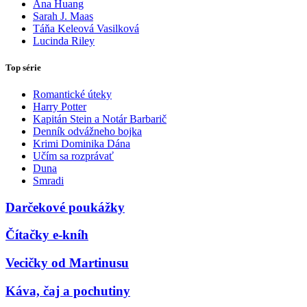
Ana Huang
Sarah J. Maas
Táňa Keleová Vasilková
Lucinda Riley
Top série
Romantické úteky
Harry Potter
Kapitán Stein a Notár Barbarič
Denník odvážneho bojka
Krimi Dominika Dána
Učím sa rozprávať
Duna
Smradi
Darčekové poukážky
Čítačky e-kníh
Vecičky od Martinusu
Káva, čaj a pochutiny