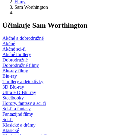
Filmy
Sam Worthington
Účinkuje Sam Worthington
Akčné a dobrodružné
Akčné
Akčné sci-fi
Akčné thrillery
Dobrodružné
Dobrodružné filmy
Blu-ray filmy
Blu-ray
Thrillery a detektívky
3D Blu-ray
Ultra HD Blu-ray
Steelbooky
Horory, fantasy a sci-fi
Sci-fi a fantasy
Fantazijné filmy
Sci-fi
Klasické a drámy
Klasické