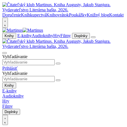
Doručenie
Kníhkupectvá
Knihovrátok
Poukážky
Knižný blog
Kontakt
E-knihy
Audioknihy
Hry
Filmy
Knihy
Doplnky
Vyhľadávanie
Prihlásiť
Vyhľadávanie
Knihy
E-knihy
Audioknihy
Hry
Filmy
Doplnky