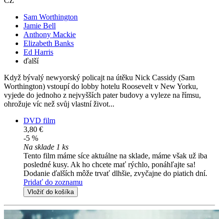
CZ
Sam Worthington
Jamie Bell
Anthony Mackie
Elizabeth Banks
Ed Harris
ďalší
Když bývalý newyorský policajt na útěku Nick Cassidy (Sam
Worthington) vstoupí do lobby hotelu Roosevelt v New Yorku,
vyjede do jednoho z nejvyšších pater budovy a vyleze na římsu,
ohrožuje víc než svůj vlastní život...
DVD film
3,80 €
-5 %
Na sklade 1 ks
Tento film máme síce aktuálne na sklade, máme však už iba
posledné kusy. Ak ho chcete mať rýchlo, ponáhľajte sa!
Dodanie ďalších môže trvať dlhšie, zvyčajne do piatich dní.
Pridať do zoznamu
Vložiť do košíka