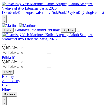
Doručenie
Kníhkupectvá
Knihovrátok
Poukážky
Knižný blog
Kontakt
E-knihy
Audioknihy
Hry
Filmy
Knihy
Doplnky
Vyhľadávanie
Prihlásiť
Vyhľadávanie
Knihy
E-knihy
Audioknihy
Hry
Filmy
Doplnky