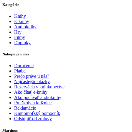
Kategórie
Knihy
E-knihy
Audioknihy
Hry
Filmy
Doplnky
Nakupujte u nás
Doručenie
Platba
Prečo práve u nás?
Najčastejšie otázky
Rezervácia v kníhkupectve
Ako čítať e-knihy
Ako počúvať audioknihy
Pre školy a knižnice
Reklamácie
Knihomoľský pomocník
Odstúpiť od zmluvy
Martinus