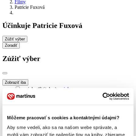
Filmy
Patricie Fuxová
Účinkuje Patricie Fuxová
Zúžiť výber
Zoradiť
Zúžiť výber
Zobraziť iba
novinky (0 titulov)
novinky
zľavnené tituly (0 titulov)
zľavnené tituly
Dostupnosť
na centrálnom sklade (0 titulov)
na centrálnom sklade
Môžeme pracovať s cookies a kontaktnými údajmi?
predpredaj (0 titulov)
predpredaj
pripravujeme (0 titulov)
pripravujeme
Aby sme vedeli, ako sa na našom webe správate, a
dostupná (bez vypredaných) (0 titulov)
dostupná (bez
mohli vám zobraziť tie najlepšie tipy na knihy, zbierame
vypredaných)