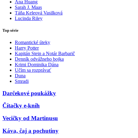
Ana Huang
Sarah J. Maas
Táňa Keleová Vasilková
Lucinda Riley
Top série
Romantické úteky
Harry Potter
Kapitán Stein a Notár Barbarič
Denník odvážneho bojka
Krimi Dominika Dána
Učím sa rozprávať
Duna
Smradi
Darčekové poukážky
Čítačky e-kníh
Vecičky od Martinusu
Káva, čaj a pochutiny