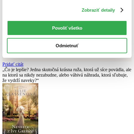
Zobraziť detaily
Nebol nájdený
žiadny titul
vyhovujúci zadaným podmienkam.
Skúste prosím zmeniť vyhľadávaný výraz.
Povoliť všetko
Chcete poradiť knihu?
Náš pomocník Sherlock vám ju s radosťou vypátra!
Odmietnuť
Knihomoľský pomocník
Pridať citát
Čo je lepšie? Jedna skutočná krásna ruža, ktorá už síce povädla, ale
na ktorú sa nikdy nezabudne, alebo vábivá náhrada, ktorá sľubuje,
že vydrží naveky?