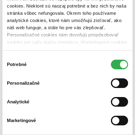
cookies. Niektoré sú naozaj potrebné a bez nich by naša
Nové / čítané
stránka vôbec nefungovala. Okrem toho používame
nová (0 titulov)
nová
analytické cookies, ktoré nám umožňujú zisťovať, ako
čítaná (0 titulov)
čítaná
náš web funguje, a stále ho pre vás zlepšovať.
čítaná - výborný stav (0 titulov)
čítaná - výborný stav
Personalizačné cookies nám dovoľujú prispôsobovať
čítaná - mierne opotrebovaná (0 titulov)
čítaná - mierne
opotrebovaná
stránku pre vašu lepšiu orientáciu. Marketingové cookies
čítané verzie vypredaných kníh (0 titulov)
čítané verzie
nám zas umožňujú zobrazenie relevantnej reklamy.
vypredaných kníh
Niektoré údaje zdieľame aj s tretími stranami. Veľmi by
Výber
Zúžiť výber
nám pomohlo, keby sme mohli používať všetky tieto
Potrebné
súhlasu
cookies. Ďakujeme!
Zoradiť
Personalizačné
Analytické
Bestsellery
Top hodnotené
Novinky
Marketingové
Najdrahšie
Najlacnejšie
Najvyššia zľava