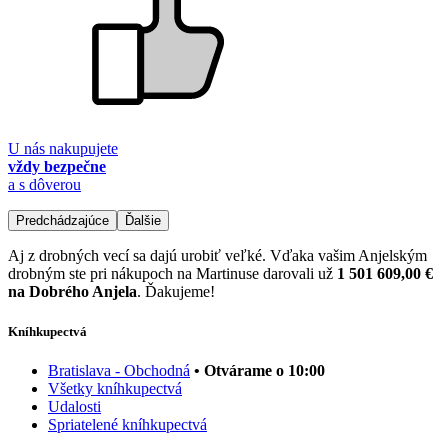
U nás nakupujete
vždy bezpečne
a s dôverou
Predchádzajúce
Ďalšie
Aj z drobných vecí sa dajú urobiť veľké. Vďaka vašim Anjelským
drobným ste pri nákupoch na Martinuse darovali už
1 501 609,00 €
na Dobrého Anjela
. Ďakujeme!
Kníhkupectvá
Bratislava - Obchodná
• Otvárame o 10:00
Všetky kníhkupectvá
Udalosti
Spriatelené kníhkupectvá