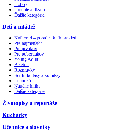
Hobby
Umenie a dizajn
Ďalšie kategórie
Deti a mládež
Knihorad – poradca kníh pre deti
Pre najmenších
Pre prvákov
Pre pubertiakov
Young Adult
Beletria
Rozprávky
Sci-fi, fantasy a komiksy
Leporelá
Náučné knihy
Ďalšie kategórie
Životopisy a reportáže
Kuchárky
Učebnice a slovníky