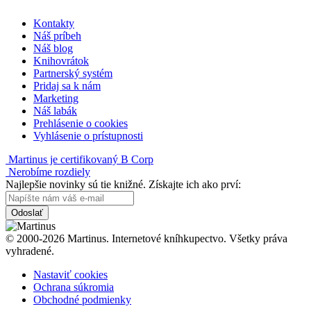
Kontakty
Náš príbeh
Náš blog
Knihovrátok
Partnerský systém
Pridaj sa k nám
Marketing
Náš labák
Prehlásenie o cookies
Vyhlásenie o prístupnosti
Martinus je certifikovaný B Corp
Nerobíme rozdiely
Najlepšie novinky sú tie knižné. Získajte ich ako prví:
Odoslať
© 2000-2026 Martinus. Internetové kníhkupectvo. Všetky práva
vyhradené.
Nastaviť cookies
Ochrana súkromia
Obchodné podmienky