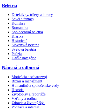
Beletria
Detektívky, trilery a horory
Sci-fi a fantasy
Komiksy
Romantika
Spoločenská beletria
Klasika
Historické
Slovenská beletria
Svetová beletria
Poézia
Ďalšie kategórie
Náučná a odborná
Motivácia a sebarozvoj
Biznis a manažment
Humanitné a spoločenské vedy
História
Životopisy a reportáže
Vzťahy a rodina
Zdravie a životný štýl
Počítače a internet