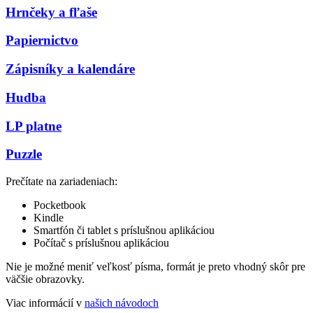
Hrnčeky a fľaše
Papiernictvo
Zápisníky a kalendáre
Hudba
LP platne
Puzzle
Prečítate na zariadeniach:
Pocketbook
Kindle
Smartfón či tablet s príslušnou aplikáciou
Počítač s príslušnou aplikáciou
Nie je možné meniť veľkosť písma, formát je preto vhodný skôr pre
väčšie obrazovky.
Viac informácií v
našich návodoch