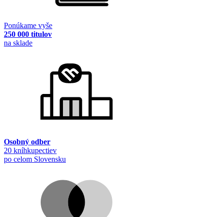
Ponúkame vyše
250 000 titulov
na sklade
Osobný odber
20 kníhkupectiev
po celom Slovensku