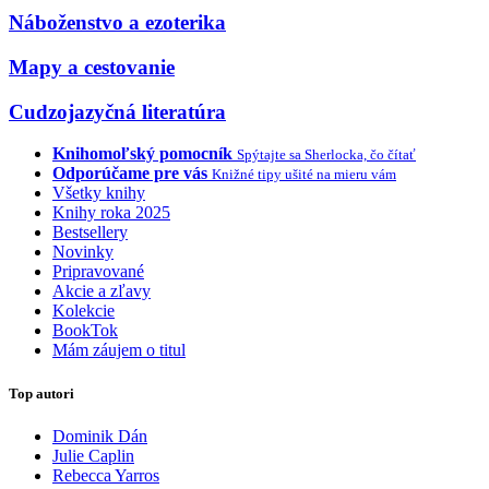
Náboženstvo a ezoterika
Mapy a cestovanie
Cudzojazyčná literatúra
Knihomoľský pomocník
Spýtajte sa Sherlocka, čo čítať
Odporúčame pre vás
Knižné tipy ušité na mieru vám
Všetky knihy
Knihy roka 2025
Bestsellery
Novinky
Pripravované
Akcie a zľavy
Kolekcie
BookTok
Mám záujem o titul
Top autori
Dominik Dán
Julie Caplin
Rebecca Yarros