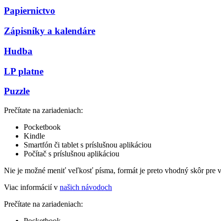
Papiernictvo
Zápisníky a kalendáre
Hudba
LP platne
Puzzle
Prečítate na zariadeniach:
Pocketbook
Kindle
Smartfón či tablet s príslušnou aplikáciou
Počítač s príslušnou aplikáciou
Nie je možné meniť veľkosť písma, formát je preto vhodný skôr pre 
Viac informácií v
našich návodoch
Prečítate na zariadeniach:
Pocketbook