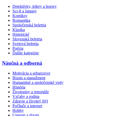
Detektívky, trilery a horory
Sci-fi a fantasy
Komiksy
Romantika
Spoločenská beletria
Klasika
Historické
Slovenská beletria
Svetová beletria
Poézia
Ďalšie kategórie
Náučná a odborná
Motivácia a sebarozvoj
Biznis a manažment
Humanitné a spoločenské vedy
História
Životopisy a reportáže
Vzťahy a rodina
Zdravie a životný štýl
Počítače a internet
Hobby
Umenie a dizajn