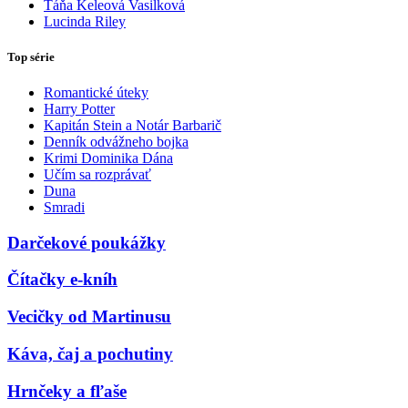
Táňa Keleová Vasilková
Lucinda Riley
Top série
Romantické úteky
Harry Potter
Kapitán Stein a Notár Barbarič
Denník odvážneho bojka
Krimi Dominika Dána
Učím sa rozprávať
Duna
Smradi
Darčekové poukážky
Čítačky e-kníh
Vecičky od Martinusu
Káva, čaj a pochutiny
Hrnčeky a fľaše