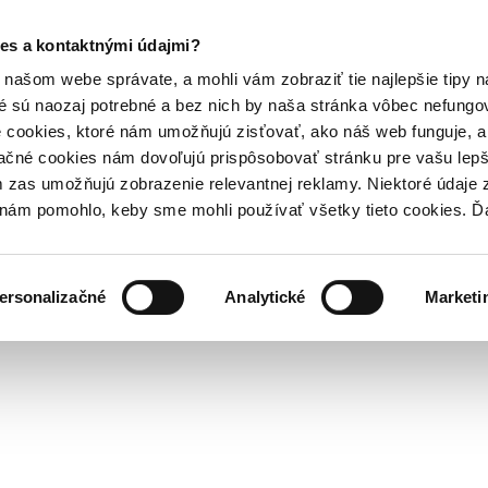
es a kontaktnými údajmi?
našom webe správate, a mohli vám zobraziť tie najlepšie tipy n
é sú naozaj potrebné a bez nich by naša stránka vôbec nefung
 cookies, ktoré nám umožňujú zisťovať, ako náš web funguje, a 
ačné cookies nám dovoľujú prispôsobovať stránku pre vašu lepši
zas umožňujú zobrazenie relevantnej reklamy. Niektoré údaje z
y nám pomohlo, keby sme mohli používať všetky tieto cookies. 
ersonalizačné
Analytické
Marketi