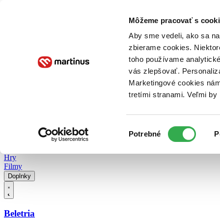
Doručenie
Kníhkupectvá
Knihovrátok
Poukážky
Knižný blog
Kontakt
Môžeme pracovať s cooki
Aby sme vedeli, ako sa na 
zbierame cookies. Niektor
E-knihy
Audioknihy
Hry
Filmy
Knihy
Doplnky
toho používame analytické
vás zlepšovať. Personaliz
Vyhľadávanie
Marketingové cookies nám 
tretími stranami. Veľmi b
Prihlásiť
Vyhľadávanie
Výber
Knihy
Potrebné
P
súhlasu
E-knihy
Audioknihy
Hry
Filmy
Doplnky
Beletria