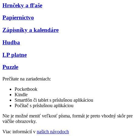
Hrnčeky a fľaše
Papiernictvo
Zápisníky a kalendáre
Hudba
LP platne
Puzzle
Prečítate na zariadeniach:
Pocketbook
Kindle
Smartfón či tablet s príslušnou aplikáciou
Počítač s príslušnou aplikáciou
Nie je možné meniť veľkosť písma, formát je preto vhodný skôr pre
väčšie obrazovky.
Viac informácií v
našich návodoch