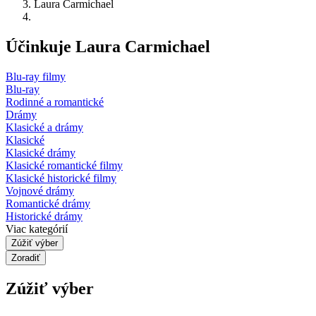
Laura Carmichael
Účinkuje Laura Carmichael
Blu-ray filmy
Blu-ray
Rodinné a romantické
Drámy
Klasické a drámy
Klasické
Klasické drámy
Klasické romantické filmy
Klasické historické filmy
Vojnové drámy
Romantické drámy
Historické drámy
Viac kategórií
Zúžiť výber
Zoradiť
Zúžiť výber