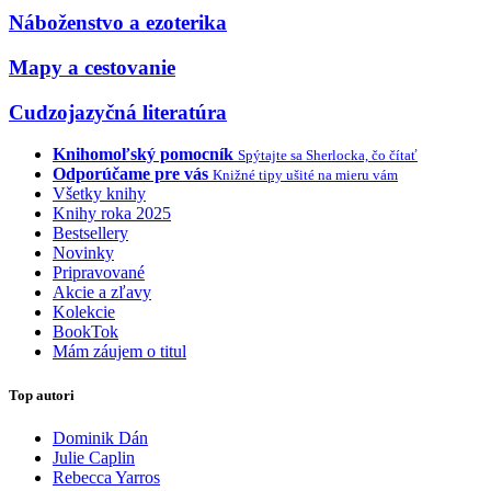
Náboženstvo a ezoterika
Mapy a cestovanie
Cudzojazyčná literatúra
Knihomoľský pomocník
Spýtajte sa Sherlocka, čo čítať
Odporúčame pre vás
Knižné tipy ušité na mieru vám
Všetky knihy
Knihy roka 2025
Bestsellery
Novinky
Pripravované
Akcie a zľavy
Kolekcie
BookTok
Mám záujem o titul
Top autori
Dominik Dán
Julie Caplin
Rebecca Yarros