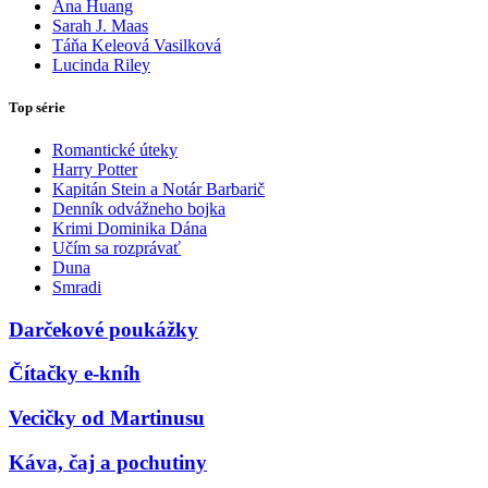
Ana Huang
Sarah J. Maas
Táňa Keleová Vasilková
Lucinda Riley
Top série
Romantické úteky
Harry Potter
Kapitán Stein a Notár Barbarič
Denník odvážneho bojka
Krimi Dominika Dána
Učím sa rozprávať
Duna
Smradi
Darčekové poukážky
Čítačky e-kníh
Vecičky od Martinusu
Káva, čaj a pochutiny