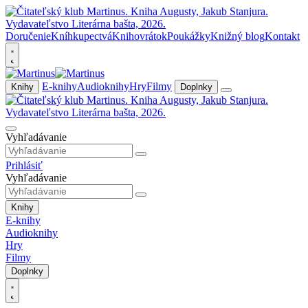
Doručenie
Kníhkupectvá
Knihovrátok
Poukážky
Knižný blog
Kontakt
E-knihy
Audioknihy
Hry
Filmy
Knihy
Doplnky
Vyhľadávanie
Prihlásiť
Vyhľadávanie
Knihy
E-knihy
Audioknihy
Hry
Filmy
Doplnky