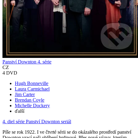
Panství Downton 4. série
CZ
4 DVD
Hugh Bonneville
Laura Carmichael
Jim Carter
Brendan Coyle
Michelle Dockery
ďalší
4. diel série
Panství Downton seriál
Píše se rok 1922. I ve čtvrté sérii se do okázalého prostředí panství
Downton vrací naši oblíbení hrdinové. Přes nové výzvy, kterým