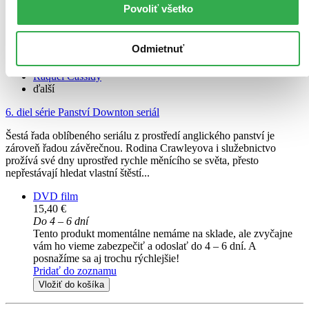
4DVD
Povoliť všetko
Hugh Bonneville
Martin Walsh
Odmietnuť
Laura Carmichael
Jim Carter
Raquel Cassidy
ďalší
6. diel série
Panství Downton seriál
Šestá řada oblíbeného seriálu z prostředí anglického panství je
zároveň řadou závěrečnou. Rodina Crawleyova i služebnictvo
prožívá své dny uprostřed rychle měnícího se světa, přesto
nepřestávají hledat vlastní štěstí...
DVD film
15,40 €
Do 4 – 6 dní
Tento produkt momentálne nemáme na sklade, ale zvyčajne
vám ho vieme zabezpečiť a odoslať do 4 – 6 dní. A
posnažíme sa aj trochu rýchlejšie!
Pridať do zoznamu
Vložiť do košíka