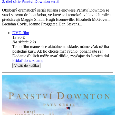
2. diel série
Panství Downton seriál
Oblíbený dramatický seriál Juliana Fellowese Panství Downton se
vrací se svou druhou řadou, ve které se i tentokrát v hlavních rolích
představují Maggie Smith, Hugh Bonneville, Elizabeth McGovern,
Brendan Coyle, Joanne Froggatt a Dan Stevens...
DVD film
13,80 €
Na sklade 2 ks
Tento film máme síce aktuálne na sklade, máme však už iba
posledné kusy. Ak ho chcete mať rýchlo, ponáhľajte sa!
Dodanie ďalších môže trvať dlhšie, zvyčajne do šiestich dní.
Pridať do zoznamu
Vložiť do košíka