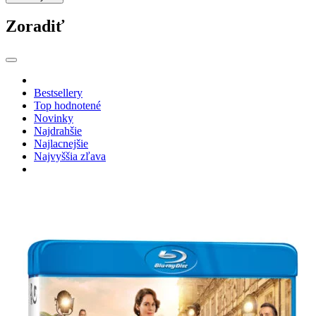
Zoradiť
Bestsellery
Top hodnotené
Novinky
Najdrahšie
Najlacnejšie
Najvyššia zľava