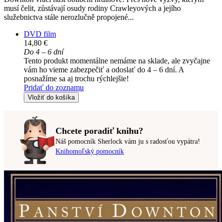
musí čelit, zůstávají osudy rodiny Crawleyových a jejího
služebnictva stále nerozlučně propojené...
DVD film
14,80 €
Do 4 – 6 dní
Tento produkt momentálne nemáme na sklade, ale zvyčajne
vám ho vieme zabezpečiť a odoslať do 4 – 6 dní. A
posnažíme sa aj trochu rýchlejšie!
Pridať do zoznamu
Vložiť do košíka
Chcete poradiť knihu?
Náš pomocník Sherlock vám ju s radosťou vypátra!
Knihomoľský pomocník