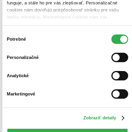
funguje, a stále ho pre vás zlepšovať. Personalizačné
cookies nám dovoľujú prispôsobovať stránku pre vašu
lepšiu orientáciu. Marketingové cookies nám zas
umožňujú zobrazenie relevantnej reklamy. Niektoré údaje
zdieľame aj s tretími stranami. Veľmi by nám pomohlo,
Výber
keby sme mohli používať všetky tieto cookies. Ďakujeme!
Potrebné
súhlasu
Personalizačné
Analytické
Marketingové
Zobraziť detaily
Panství Downton 6. série
CZ