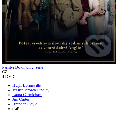
Panství Downton 2. série
CZ
4 DVD
Hugh Bonneville
Jessica Brown Findlay
Laura Carmichael
Jim Carter
Brendan Coyle
ďalší