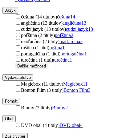
Jazyk
čeština (14 titulov)
čeština
14
angličtina (13 titulov)
angličtina
13
cudzí jazyk (13 titulov)
cudzí jazyk
13
poľština (2 tituly)
poľština
2
maďarčina (2 tituly)
maďarčina
2
ruština (1 titul)
ruština
1
portugalčina (1 titul)
portugalčina
1
turečtina (1 titul)
turečtina
1
Ďalšie možnosti
Vydavateľstvo
Magicbox (11 titulov)
Magicbox
11
Bonton Film (3 tituly)
Bonton Film
3
Formát
Bluray (2 tituly)
Bluray
2
Obal
DVD obal (4 tituly)
DVD obal
4
Zúžiť výber