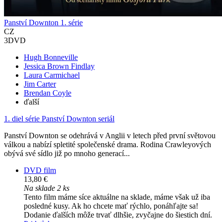
Panství Downton 1. série
CZ
3DVD
Hugh Bonneville
Jessica Brown Findlay
Laura Carmichael
Jim Carter
Brendan Coyle
ďalší
1. diel série
Panství Downton seriál
Panství Downton se odehrává v Anglii v letech před první světovou
válkou a nabízí spletité společenské drama. Rodina Crawleyových
obývá své sídlo již po mnoho generací...
DVD film
13,80 €
Na sklade 2 ks
Tento film máme síce aktuálne na sklade, máme však už iba
posledné kusy. Ak ho chcete mať rýchlo, ponáhľajte sa!
Dodanie ďalších môže trvať dlhšie, zvyčajne do šiestich dní.