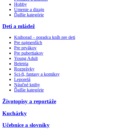
Hobby
Umenie a dizajn
Ďalšie kategórie
Deti a mládež
Knihorad – poradca kníh pre deti
Pre najmenších
Pre prvákov
Pre pubertiakov
Young Adult
Beletria
Rozprávky
Sci-fi, fantasy a komiksy
Leporelá
Náučné knihy
Ďalšie kategórie
Životopisy a reportáže
Kuchárky
Učebnice a slovníky