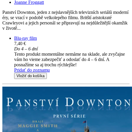
Joanne Froggatt
Panství Downton, jeden z nejslavnějších televizních seriálů moderní
éry, se vrací v podobě velkolepého filmu. Britští aristokraté
Crawleyovi a jejich personál se připravují na nejdůležitější okamžik
v životě...
Blu-ray film
7,40 €
Do 4 – 6 dní
Tento produkt momentálne nemáme na sklade, ale zvyčajne
vám ho vieme zabezpečiť a odoslať do 4 – 6 dní. A
posnažíme sa aj trochu rýchlejšie!
Pridať do zoznamu
Vložiť do košíka