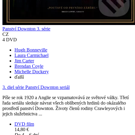
Panství Downton 3. série
CZ
4 DVD
Hugh Bonneville
Laura Carmichael
Jim Carter
Brendan Coyle
Michelle Dockery
ďalší
3. diel série
Panství Downton seriál
Píše se rok 1920 a Anglie se vzpamatovává ze světové války. Třetí
řada seriálu sleduje návrat všech oblíbených hrdinů do okázalého
prostředí panství Downton. Životy členů rodiny Crawleyových i
jejich služebnictva ...
DVD film
14,80 €
Do 4 – 6 dní