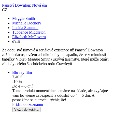
Panství Downton: Nová éra
CZ
Maggie Smith
Michelle Dockery
Imelda Staunton
Tuppence Middleton
Elizabeth McGovern
ďalší
Za dobu své filmové a seriálové existence už Panství Downton
zažilo ledacos, ovšem asi nikoho by nenapadlo, že se v minulosti
babičky Violet (Maggie Smith) ukrývá tajemství, které může otřást
základy celého šlechtického rodu Crawleyů...
Blu-ray film
7,40 €
-10 %
Do 4 – 6 dní
Tento produkt momentálne nemáme na sklade, ale zvyčajne
vám ho vieme zabezpečiť a odoslať do 4 – 6 dní. A
posnažíme sa aj trochu rýchlejšie!
Pridať do zoznamu
Vložiť do košíka