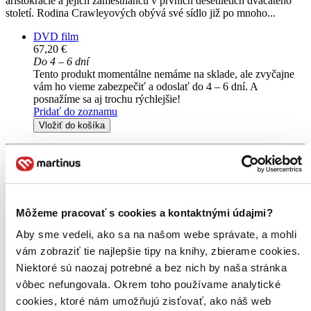
aristokracie a jejich zaměstnanců v prvních desetiletích dvacátého
století. Rodina Crawleyových obývá své sídlo již po mnoho...
DVD film
67,20 €
Do 4 – 6 dní
Tento produkt momentálne nemáme na sklade, ale zvyčajne
vám ho vieme zabezpečiť a odoslať do 4 – 6 dní. A
posnažíme sa aj trochu rýchlejšie!
Pridať do zoznamu
Vložiť do košíka
Môžeme pracovať s cookies a kontaktnými údajmi?
Aby sme vedeli, ako sa na našom webe správate, a mohli
vám zobraziť tie najlepšie tipy na knihy, zbierame cookies.
Niektoré sú naozaj potrebné a bez nich by naša stránka
vôbec nefungovala. Okrem toho používame analytické
cookies, ktoré nám umožňujú zisťovať, ako náš web