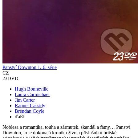
Panství Downton 1.-6. série
CZ
23DVD
Hugh Bonneville
Laura Carmichael
Jim Carter
Raquel Cassidy
Brendan Coyle
ďalší
Noblesa a romantika, touha a zármutek, skandál a fámy… Panství
Downton, to je dokonalá kronika života příslušníků britské