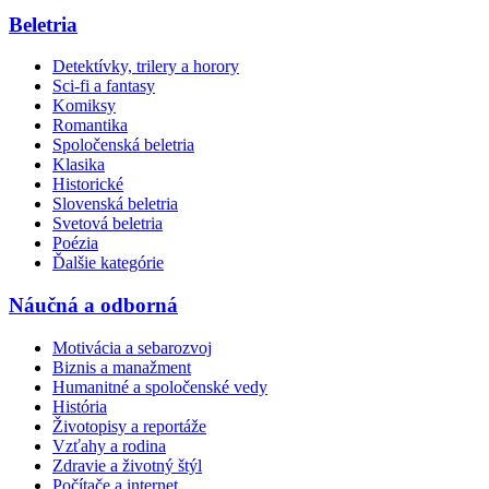
Beletria
Detektívky, trilery a horory
Sci-fi a fantasy
Komiksy
Romantika
Spoločenská beletria
Klasika
Historické
Slovenská beletria
Svetová beletria
Poézia
Ďalšie kategórie
Náučná a odborná
Motivácia a sebarozvoj
Biznis a manažment
Humanitné a spoločenské vedy
História
Životopisy a reportáže
Vzťahy a rodina
Zdravie a životný štýl
Počítače a internet