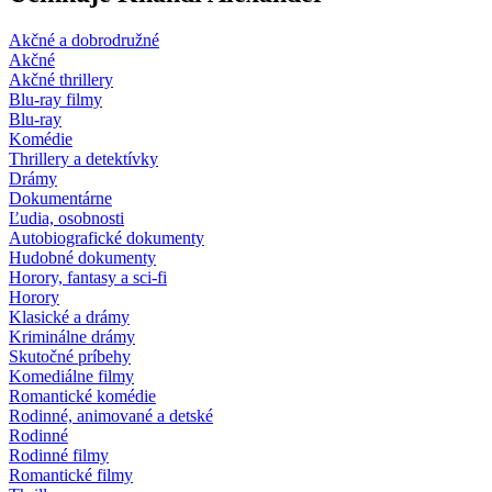
Akčné a dobrodružné
Akčné
Akčné thrillery
Blu-ray filmy
Blu-ray
Komédie
Thrillery a detektívky
Drámy
Dokumentárne
Ľudia, osobnosti
Autobiografické dokumenty
Hudobné dokumenty
Horory, fantasy a sci-fi
Horory
Klasické a drámy
Kriminálne drámy
Skutočné príbehy
Komediálne filmy
Romantické komédie
Rodinné, animované a detské
Rodinné
Rodinné filmy
Romantické filmy