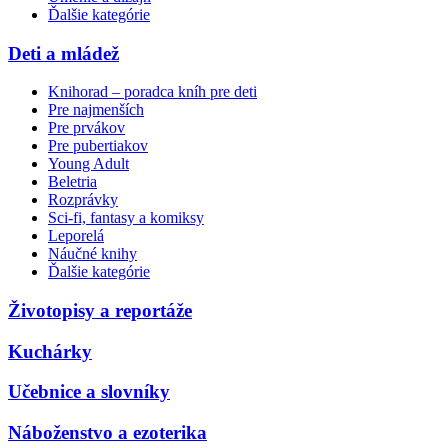
Ďalšie kategórie
Deti a mládež
Knihorad – poradca kníh pre deti
Pre najmenších
Pre prvákov
Pre pubertiakov
Young Adult
Beletria
Rozprávky
Sci-fi, fantasy a komiksy
Leporelá
Náučné knihy
Ďalšie kategórie
Životopisy a reportáže
Kuchárky
Učebnice a slovníky
Náboženstvo a ezoterika