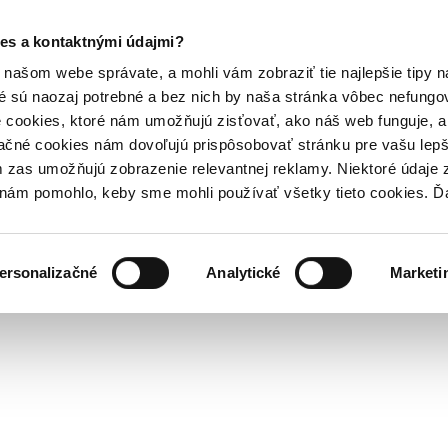
es a kontaktnými údajmi?
našom webe správate, a mohli vám zobraziť tie najlepšie tipy n
é sú naozaj potrebné a bez nich by naša stránka vôbec nefung
 cookies, ktoré nám umožňujú zisťovať, ako náš web funguje, a 
ačné cookies nám dovoľujú prispôsobovať stránku pre vašu lepši
zas umožňujú zobrazenie relevantnej reklamy. Niektoré údaje z
y nám pomohlo, keby sme mohli používať všetky tieto cookies. 
ersonalizačné
Analytické
Marketi