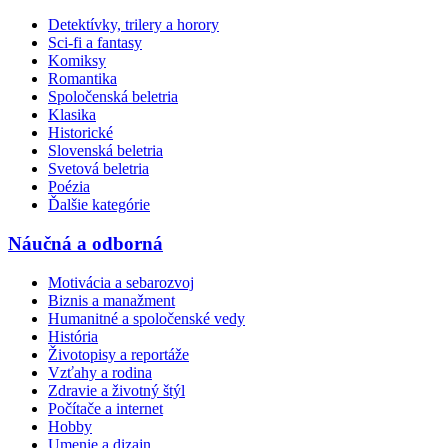
Detektívky, trilery a horory
Sci-fi a fantasy
Komiksy
Romantika
Spoločenská beletria
Klasika
Historické
Slovenská beletria
Svetová beletria
Poézia
Ďalšie kategórie
Náučná a odborná
Motivácia a sebarozvoj
Biznis a manažment
Humanitné a spoločenské vedy
História
Životopisy a reportáže
Vzťahy a rodina
Zdravie a životný štýl
Počítače a internet
Hobby
Umenie a dizajn