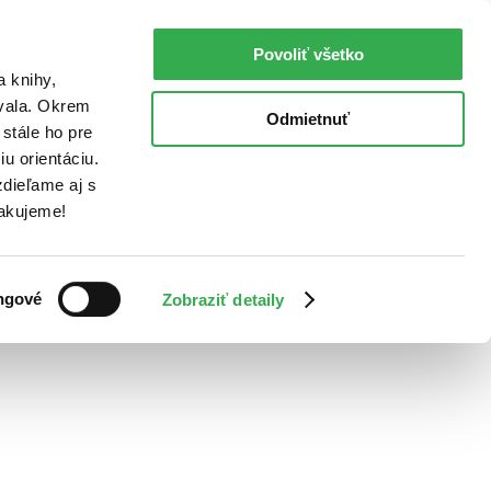
Povoliť všetko
a knihy,
ovala. Okrem
Odmietnuť
stále ho pre
u orientáciu.
dieľame aj s
Ďakujeme!
ngové
Zobraziť detaily