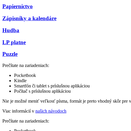
Papiernictvo
Zápisníky a kalendáre
Hudba
LP platne
Puzzle
Prečítate na zariadeniach:
Pocketbook
Kindle
Smartfón či tablet s príslušnou aplikáciou
Počítač s príslušnou aplikáciou
Nie je možné meniť veľkosť písma, formát je preto vhodný skôr pre 
Viac informácií v
našich návodoch
Prečítate na zariadeniach:
Pocketbook