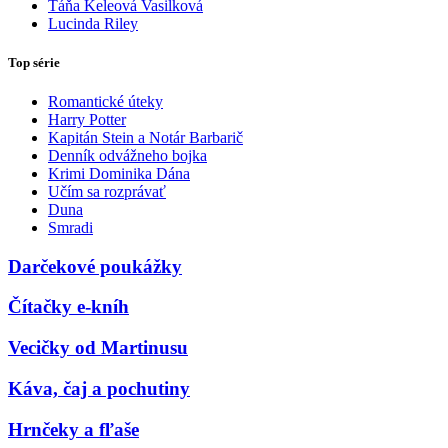
Táňa Keleová Vasilková
Lucinda Riley
Top série
Romantické úteky
Harry Potter
Kapitán Stein a Notár Barbarič
Denník odvážneho bojka
Krimi Dominika Dána
Učím sa rozprávať
Duna
Smradi
Darčekové poukážky
Čítačky e-kníh
Vecičky od Martinusu
Káva, čaj a pochutiny
Hrnčeky a fľaše