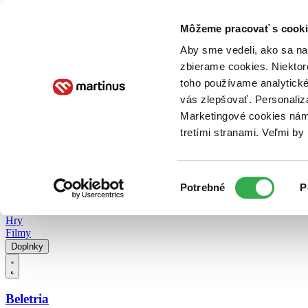
Doručenie
Kníhkupectvá
Knihovrátok
Poukážky
Knižný blog
Kontakt
Môžeme pracovať s cooki
Aby sme vedeli, ako sa na 
zbierame cookies. Niektor
E-knihy
Audioknihy
Hry
Filmy
Knihy
Doplnky
toho používame analytické
vás zlepšovať. Personaliz
Vyhľadávanie
Marketingové cookies nám 
tretími stranami. Veľmi b
Prihlásiť
Vyhľadávanie
Výber
Knihy
Potrebné
P
súhlasu
E-knihy
Audioknihy
Hry
Filmy
Doplnky
Beletria