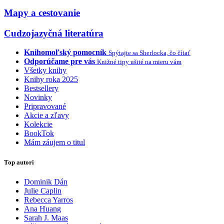
Mapy a cestovanie
Cudzojazyčná literatúra
Knihomoľský pomocník
Spýtajte sa Sherlocka, čo čítať
Odporúčame pre vás
Knižné tipy ušité na mieru vám
Všetky knihy
Knihy roka 2025
Bestsellery
Novinky
Pripravované
Akcie a zľavy
Kolekcie
BookTok
Mám záujem o titul
Top autori
Dominik Dán
Julie Caplin
Rebecca Yarros
Ana Huang
Sarah J. Maas