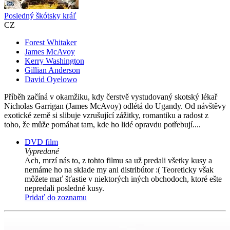
Posledný škótsky kráľ
CZ
Forest Whitaker
James McAvoy
Kerry Washington
Gillian Anderson
David Oyelowo
Příběh začíná v okamžiku, kdy čerstvě vystudovaný skotský lékař
Nicholas Garrigan (James McAvoy) odlétá do Ugandy. Od návštěvy
exotické země si slibuje vzrušující zážitky, romantiku a radost z
toho, že může pomáhat tam, kde ho lidé opravdu potřebují....
DVD film
Vypredané
Ach, mrzí nás to, z tohto filmu sa už predali všetky kusy a
nemáme ho na sklade my ani distribútor :( Teoreticky však
môžete mať šťastie v niektorých iných obchodoch, ktoré ešte
nepredali posledné kusy.
Pridať do zoznamu