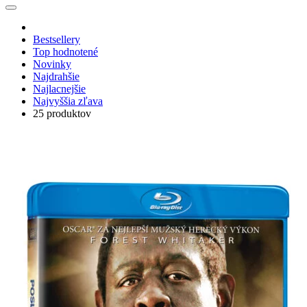
Bestsellery
Top hodnotené
Novinky
Najdrahšie
Najlacnejšie
Najvyššia zľava
25 produktov