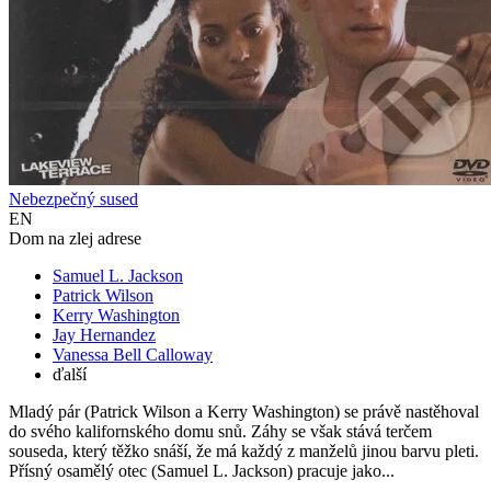
Nebezpečný sused
EN
Dom na zlej adrese
Samuel L. Jackson
Patrick Wilson
Kerry Washington
Jay Hernandez
Vanessa Bell Calloway
ďalší
Mladý pár (Patrick Wilson a Kerry Washington) se právě nastěhoval
do svého kalifornského domu snů. Záhy se však stává terčem
souseda, který těžko snáší, že má každý z manželů jinou barvu pleti.
Přísný osamělý otec (Samuel L. Jackson) pracuje jako...