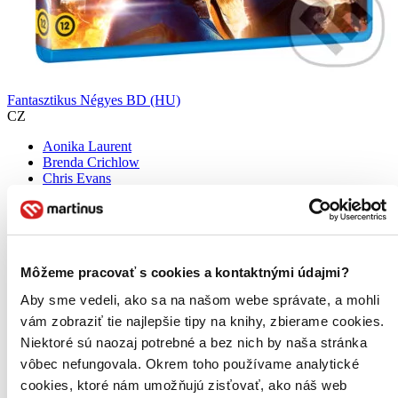
Fantasztikus Négyes BD (HU)
CZ
Aonika Laurent
Brenda Crichlow
Chris Evans
Colin Lawrence
Daniel Bacon
ďalší
Vstúpte do fascinujúceho sveta superhrdinov s filmom "Fantastická
Môžeme pracovať s cookies a kontaktnými údajmi?
štvorka". Príbeh sleduje skupinu vedcov, ktorí po experimente v
kozmose získavajú neobyčajné schopnosti. Reed Richards (Mr.
Aby sme vedeli, ako sa na našom webe správate, a mohli
Fantastic) môže natiahnuť svoje telo...
vám zobraziť tie najlepšie tipy na knihy, zbierame cookies.
Blu-ray film
Niektoré sú naozaj potrebné a bez nich by naša stránka
7,90 €
vôbec nefungovala. Okrem toho používame analytické
Do 3 – 5 dní
Tento produkt momentálne nemáme na sklade, ale zvyčajne
cookies, ktoré nám umožňujú zisťovať, ako náš web