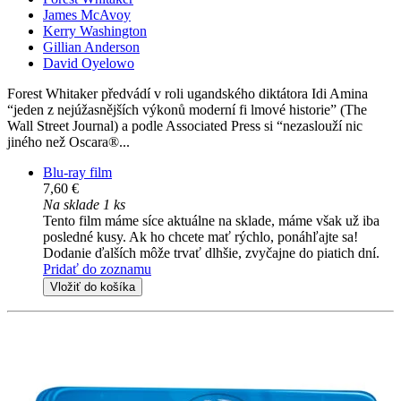
James McAvoy
Kerry Washington
Gillian Anderson
David Oyelowo
Forest Whitaker předvádí v roli ugandského diktátora Idi Amina
“jeden z nejúžasnějších výkonů moderní fi lmové historie” (The
Wall Street Journal) a podle Associated Press si “nezaslouží nic
jiného než Oscara®...
Blu-ray film
7,60 €
Na sklade 1 ks
Tento film máme síce aktuálne na sklade, máme však už iba
posledné kusy. Ak ho chcete mať rýchlo, ponáhľajte sa!
Dodanie ďalších môže trvať dlhšie, zvyčajne do piatich dní.
Pridať do zoznamu
Vložiť do košíka