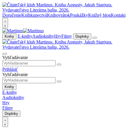
Doručenie
Kníhkupectvá
Knihovrátok
Poukážky
Knižný blog
Kontakt
E-knihy
Audioknihy
Hry
Filmy
Knihy
Doplnky
Vyhľadávanie
Prihlásiť
Vyhľadávanie
Knihy
E-knihy
Audioknihy
Hry
Filmy
Doplnky