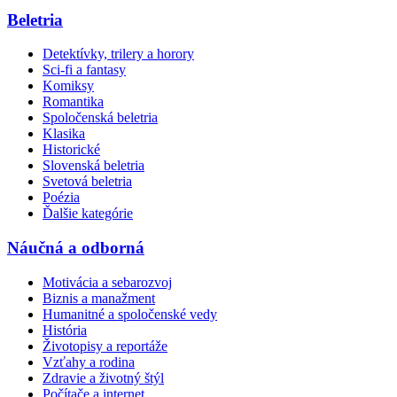
Beletria
Detektívky, trilery a horory
Sci-fi a fantasy
Komiksy
Romantika
Spoločenská beletria
Klasika
Historické
Slovenská beletria
Svetová beletria
Poézia
Ďalšie kategórie
Náučná a odborná
Motivácia a sebarozvoj
Biznis a manažment
Humanitné a spoločenské vedy
História
Životopisy a reportáže
Vzťahy a rodina
Zdravie a životný štýl
Počítače a internet