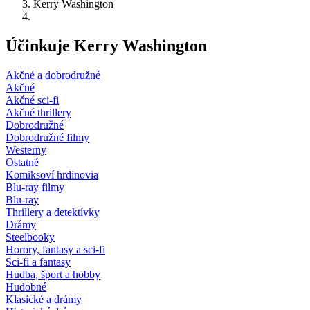
Kerry Washington
Účinkuje Kerry Washington
Akčné a dobrodružné
Akčné
Akčné sci-fi
Akčné thrillery
Dobrodružné
Dobrodružné filmy
Westerny
Ostatné
Komiksoví hrdinovia
Blu-ray filmy
Blu-ray
Thrillery a detektívky
Drámy
Steelbooky
Horory, fantasy a sci-fi
Sci-fi a fantasy
Hudba, šport a hobby
Hudobné
Klasické a drámy