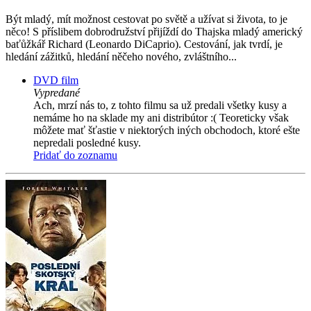
Být mladý, mít možnost cestovat po světě a užívat si života, to je
něco! S příslibem dobrodružství přijíždí do Thajska mladý americký
baťůžkář Richard (Leonardo DiCaprio). Cestování, jak tvrdí, je
hledání zážitků, hledání něčeho nového, zvláštního...
DVD film
Vypredané
Ach, mrzí nás to, z tohto filmu sa už predali všetky kusy a
nemáme ho na sklade my ani distribútor :( Teoreticky však
môžete mať šťastie v niektorých iných obchodoch, ktoré ešte
nepredali posledné kusy.
Pridať do zoznamu