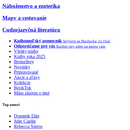
Náboženstvo a ezoterika
Mapy a cestovanie
Cudzojazyčná literatúra
Knihomoľský pomocník
Spýtajte sa Sherlocka, čo čítať
Odporúčame pre vás
Knižné tipy ušité na mieru vám
Všetky knihy
Knihy roka 2025
Bestsellery
Novinky
Pripravované
Akcie a zľavy
Kolekcie
BookTok
Mám záujem o titul
Top autori
Dominik Dán
Julie Caplin
Rebecca Yarros