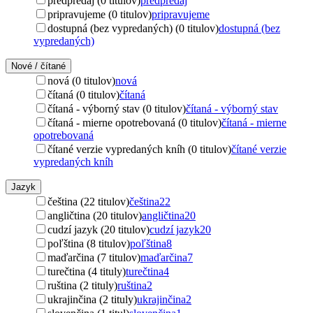
predpredaj (0 titulov)
predpredaj
pripravujeme (0 titulov)
pripravujeme
dostupná (bez vypredaných) (0 titulov)
dostupná (bez
vypredaných)
Nové / čítané
nová (0 titulov)
nová
čítaná (0 titulov)
čítaná
čítaná - výborný stav (0 titulov)
čítaná - výborný stav
čítaná - mierne opotrebovaná (0 titulov)
čítaná - mierne
opotrebovaná
čítané verzie vypredaných kníh (0 titulov)
čítané verzie
vypredaných kníh
Jazyk
čeština (22 titulov)
čeština
22
angličtina (20 titulov)
angličtina
20
cudzí jazyk (20 titulov)
cudzí jazyk
20
poľština (8 titulov)
poľština
8
maďarčina (7 titulov)
maďarčina
7
turečtina (4 tituly)
turečtina
4
ruština (2 tituly)
ruština
2
ukrajinčina (2 tituly)
ukrajinčina
2