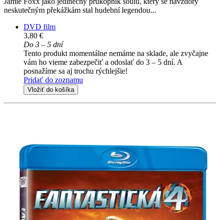
Jamie Foxx jako jedinečný průkopník soulu, který se navzdory
neskutečným překážkám stal hudební legendou...
DVD film
3,80 €
Do 3 – 5 dní
Tento produkt momentálne nemáme na sklade, ale zvyčajne
vám ho vieme zabezpečiť a odoslať do 3 – 5 dní. A
posnažíme sa aj trochu rýchlejšie!
Pridať do zoznamu
Vložiť do košíka