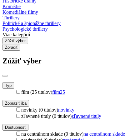
Historické drámy
Komédie
Komediálne filmy
Thrillery
Politické a špionážne thrillery
Psychologické thrillery
Viac kategórií
Zúžiť výber
Zoradiť
Zúžiť výber
Typ
film (25 titulov)
film
25
Zobraziť iba
novinky (0 titulov)
novinky
zľavnené tituly (0 titulov)
zľavnené tituly
Dostupnosť
na centrálnom sklade (0 titulov)
na centrálnom sklade