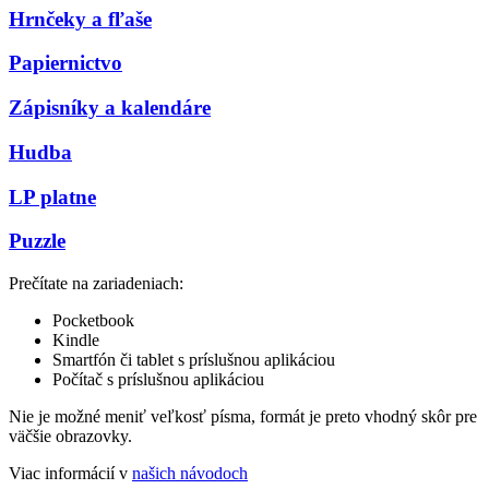
Hrnčeky a fľaše
Papiernictvo
Zápisníky a kalendáre
Hudba
LP platne
Puzzle
Prečítate na zariadeniach:
Pocketbook
Kindle
Smartfón či tablet s príslušnou aplikáciou
Počítač s príslušnou aplikáciou
Nie je možné meniť veľkosť písma, formát je preto vhodný skôr pre
väčšie obrazovky.
Viac informácií v
našich návodoch