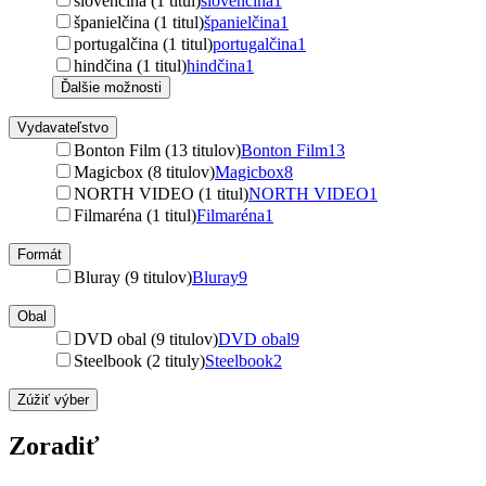
slovenčina (1 titul)
slovenčina
1
španielčina (1 titul)
španielčina
1
portugalčina (1 titul)
portugalčina
1
hindčina (1 titul)
hindčina
1
Ďalšie možnosti
Vydavateľstvo
Bonton Film (13 titulov)
Bonton Film
13
Magicbox (8 titulov)
Magicbox
8
NORTH VIDEO (1 titul)
NORTH VIDEO
1
Filmaréna (1 titul)
Filmaréna
1
Formát
Bluray (9 titulov)
Bluray
9
Obal
DVD obal (9 titulov)
DVD obal
9
Steelbook (2 tituly)
Steelbook
2
Zúžiť výber
Zoradiť