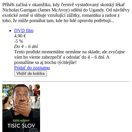
Příběh začíná v okamžiku, kdy čerstvě vystudovaný skotský lékař
Nicholas Garrigan (James McAvoy) odlétá do Ugandy. Od návštěvy
exotické země si slibuje vzrušující zážitky, romantiku a radost z
toho, že může pomáhat tam, kde ho lidé opravdu potřebují...
DVD film
4,90 €
-5 %
Do 4 – 6 dní
Tento produkt momentálne nemáme na sklade, ale zvyčajne
vám ho vieme zabezpečiť a odoslať do 4 – 6 dní. A
posnažíme sa aj trochu rýchlejšie!
Pridať do zoznamu
Vložiť do košíka