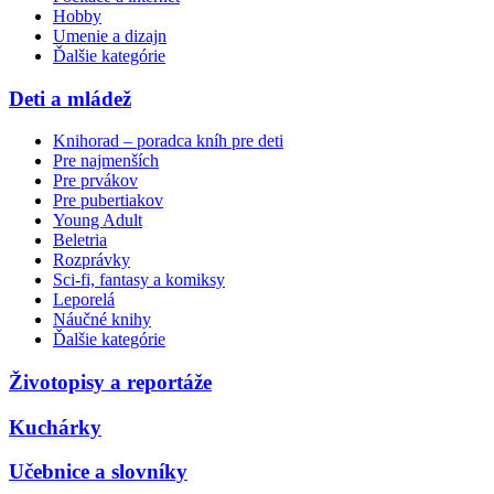
Hobby
Umenie a dizajn
Ďalšie kategórie
Deti a mládež
Knihorad – poradca kníh pre deti
Pre najmenších
Pre prvákov
Pre pubertiakov
Young Adult
Beletria
Rozprávky
Sci-fi, fantasy a komiksy
Leporelá
Náučné knihy
Ďalšie kategórie
Životopisy a reportáže
Kuchárky
Učebnice a slovníky