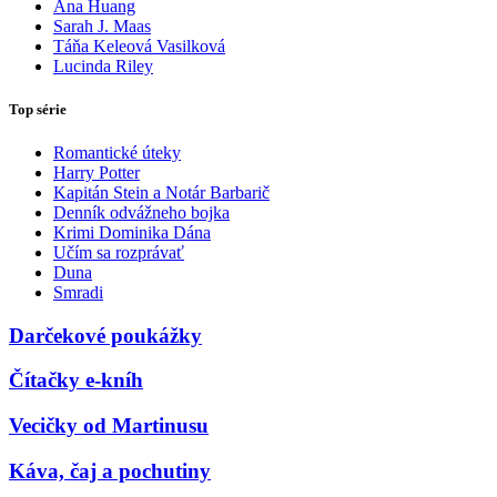
Ana Huang
Sarah J. Maas
Táňa Keleová Vasilková
Lucinda Riley
Top série
Romantické úteky
Harry Potter
Kapitán Stein a Notár Barbarič
Denník odvážneho bojka
Krimi Dominika Dána
Učím sa rozprávať
Duna
Smradi
Darčekové poukážky
Čítačky e-kníh
Vecičky od Martinusu
Káva, čaj a pochutiny