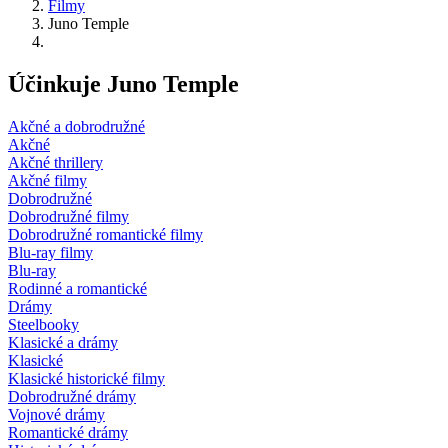
Filmy
Juno Temple
Účinkuje Juno Temple
Akčné a dobrodružné
Akčné
Akčné thrillery
Akčné filmy
Dobrodružné
Dobrodružné filmy
Dobrodružné romantické filmy
Blu-ray filmy
Blu-ray
Rodinné a romantické
Drámy
Steelbooky
Klasické a drámy
Klasické
Klasické historické filmy
Dobrodružné drámy
Vojnové drámy
Romantické drámy