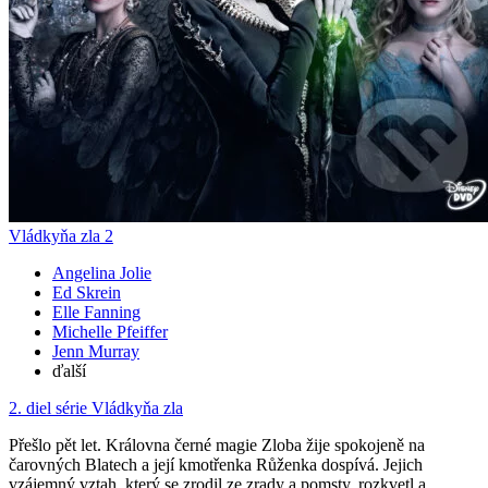
Vládkyňa zla 2
Angelina Jolie
Ed Skrein
Elle Fanning
Michelle Pfeiffer
Jenn Murray
ďalší
2. diel série
Vládkyňa zla
Přešlo pět let. Královna černé magie Zloba žije spokojeně na
čarovných Blatech a její kmotřenka Růženka dospívá. Jejich
vzájemný vztah, který se zrodil ze zrady a pomsty, rozkvetl a