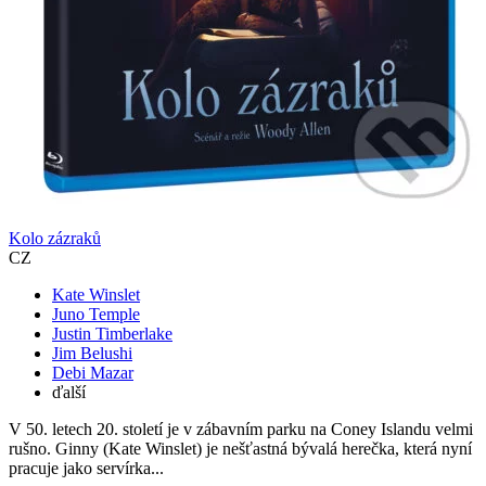
Kolo zázraků
CZ
Kate Winslet
Juno Temple
Justin Timberlake
Jim Belushi
Debi Mazar
ďalší
V 50. letech 20. století je v zábavním parku na Coney Islandu velmi
rušno. Ginny (Kate Winslet) je nešťastná bývalá herečka, která nyní
pracuje jako servírka...