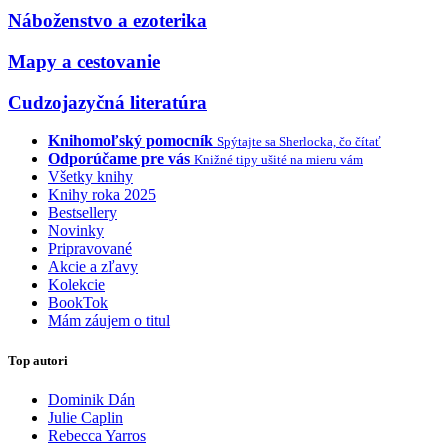
Náboženstvo a ezoterika
Mapy a cestovanie
Cudzojazyčná literatúra
Knihomoľský pomocník
Spýtajte sa Sherlocka, čo čítať
Odporúčame pre vás
Knižné tipy ušité na mieru vám
Všetky knihy
Knihy roka 2025
Bestsellery
Novinky
Pripravované
Akcie a zľavy
Kolekcie
BookTok
Mám záujem o titul
Top autori
Dominik Dán
Julie Caplin
Rebecca Yarros