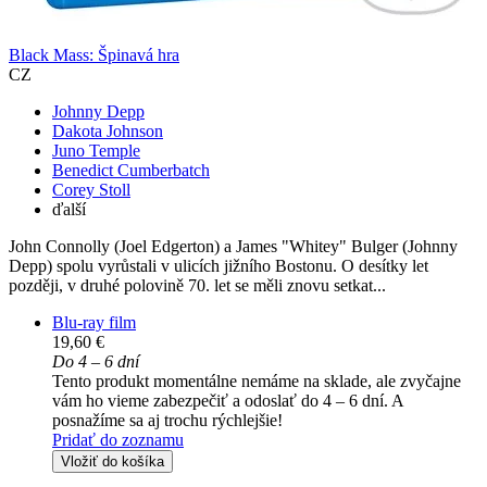
Black Mass: Špinavá hra
CZ
Johnny Depp
Dakota Johnson
Juno Temple
Benedict Cumberbatch
Corey Stoll
ďalší
John Connolly (Joel Edgerton) a James "Whitey" Bulger (Johnny
Depp) spolu vyrůstali v ulicích jižního Bostonu. O desítky let
později, v druhé polovině 70. let se měli znovu setkat...
Blu-ray film
19,60 €
Do 4 – 6 dní
Tento produkt momentálne nemáme na sklade, ale zvyčajne
vám ho vieme zabezpečiť a odoslať do 4 – 6 dní. A
posnažíme sa aj trochu rýchlejšie!
Pridať do zoznamu
Vložiť do košíka