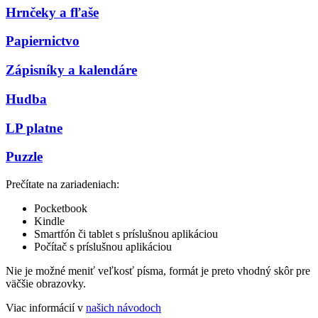
Hrnčeky a fľaše
Papiernictvo
Zápisníky a kalendáre
Hudba
LP platne
Puzzle
Prečítate na zariadeniach:
Pocketbook
Kindle
Smartfón či tablet s príslušnou aplikáciou
Počítač s príslušnou aplikáciou
Nie je možné meniť veľkosť písma, formát je preto vhodný skôr pre
väčšie obrazovky.
Viac informácií v
našich návodoch