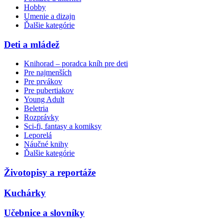
Hobby
Umenie a dizajn
Ďalšie kategórie
Deti a mládež
Knihorad – poradca kníh pre deti
Pre najmenších
Pre prvákov
Pre pubertiakov
Young Adult
Beletria
Rozprávky
Sci-fi, fantasy a komiksy
Leporelá
Náučné knihy
Ďalšie kategórie
Životopisy a reportáže
Kuchárky
Učebnice a slovníky