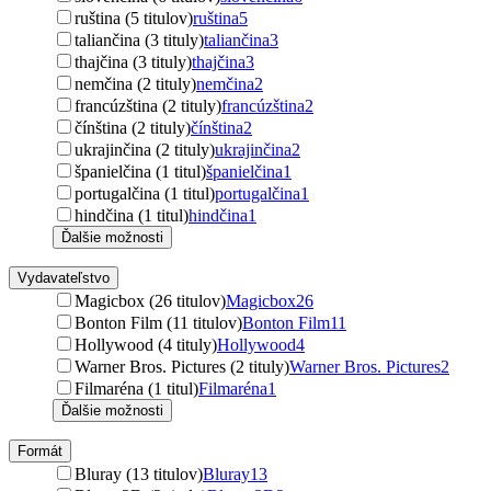
ruština (5 titulov)
ruština
5
taliančina (3 tituly)
taliančina
3
thajčina (3 tituly)
thajčina
3
nemčina (2 tituly)
nemčina
2
francúzština (2 tituly)
francúzština
2
čínština (2 tituly)
čínština
2
ukrajinčina (2 tituly)
ukrajinčina
2
španielčina (1 titul)
španielčina
1
portugalčina (1 titul)
portugalčina
1
hindčina (1 titul)
hindčina
1
Ďalšie možnosti
Vydavateľstvo
Magicbox (26 titulov)
Magicbox
26
Bonton Film (11 titulov)
Bonton Film
11
Hollywood (4 tituly)
Hollywood
4
Warner Bros. Pictures (2 tituly)
Warner Bros. Pictures
2
Filmaréna (1 titul)
Filmaréna
1
Ďalšie možnosti
Formát
Bluray (13 titulov)
Bluray
13