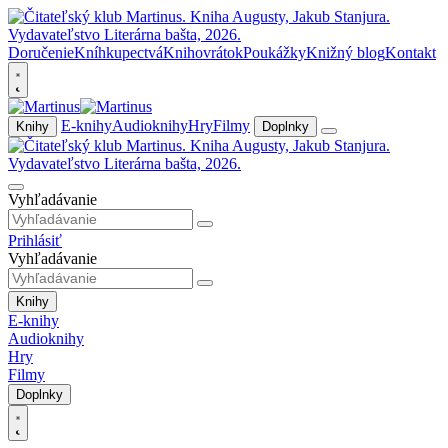
Doručenie
Kníhkupectvá
Knihovrátok
Poukážky
Knižný blog
Kontakt
E-knihy
Audioknihy
Hry
Filmy
Knihy
Doplnky
Vyhľadávanie
Prihlásiť
Vyhľadávanie
Knihy
E-knihy
Audioknihy
Hry
Filmy
Doplnky