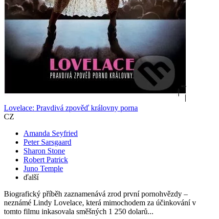
Lovelace: Pravdivá zpověď královny porna
CZ
Amanda Seyfried
Peter Sarsgaard
Sharon Stone
Robert Patrick
Juno Temple
ďalší
Biografický příběh zaznamenává zrod první pornohvězdy –
neznámé Lindy Lovelace, která mimochodem za účinkování v
tomto filmu inkasovala směšných 1 250 dolarů...