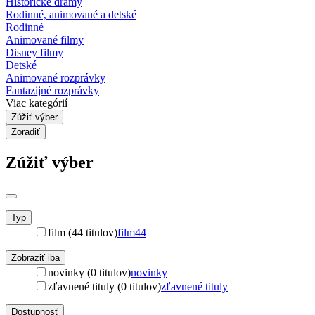
Historické drámy
Rodinné, animované a detské
Rodinné
Animované filmy
Disney filmy
Detské
Animované rozprávky
Fantazijné rozprávky
Viac kategórií
Zúžiť výber
Zoradiť
Zúžiť výber
Typ
film (44 titulov)
film
44
Zobraziť iba
novinky (0 titulov)
novinky
zľavnené tituly (0 titulov)
zľavnené tituly
Dostupnosť