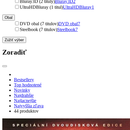
Bluray3D (2 tituly)
Bluray3D
2
UltraHDBluray (1 titul)
UltraHDBluray
1
Obal
DVD obal (7 titulov)
DVD obal
7
Steelbook (7 titulov)
Steelbook
7
Zúžiť výber
Zoradiť
Bestsellery
Top hodnotené
Novinky
Najdrahšie
Najlacnejšie
Najvyššia zľava
44 produktov