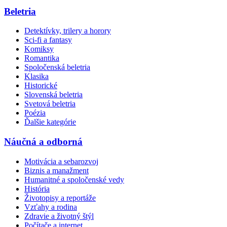
Beletria
Detektívky, trilery a horory
Sci-fi a fantasy
Komiksy
Romantika
Spoločenská beletria
Klasika
Historické
Slovenská beletria
Svetová beletria
Poézia
Ďalšie kategórie
Náučná a odborná
Motivácia a sebarozvoj
Biznis a manažment
Humanitné a spoločenské vedy
História
Životopisy a reportáže
Vzťahy a rodina
Zdravie a životný štýl
Počítače a internet