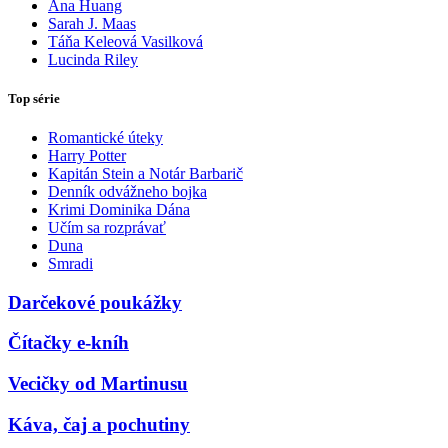
Ana Huang
Sarah J. Maas
Táňa Keleová Vasilková
Lucinda Riley
Top série
Romantické úteky
Harry Potter
Kapitán Stein a Notár Barbarič
Denník odvážneho bojka
Krimi Dominika Dána
Učím sa rozprávať
Duna
Smradi
Darčekové poukážky
Čítačky e-kníh
Vecičky od Martinusu
Káva, čaj a pochutiny