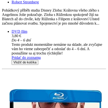
Robert Stromberg
Pohádkový příběh studia Disney Zloba: Královna všeho zlého s
Angelinou Jolie pokračuje. Zloba s Růženkou spokojeně žijí na
Blatech až do chvíle, kdy Růženka s Filipem z království Ulsted
začnou plánovat svatbu. Spojenectví je pro mnohé důvodem k...
DVD film
3,80 €
Do 4 – 6 dní
Tento produkt momentálne nemáme na sklade, ale zvyčajne
vám ho vieme zabezpečiť a odoslať do 4 – 6 dní. A
posnažíme sa aj trochu rýchlejšie!
Pridať do zoznamu
Vložiť do košíka