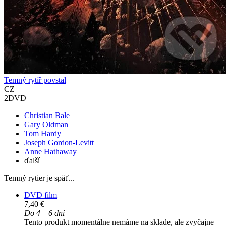
Temný rytíř povstal
CZ
2DVD
Christian Bale
Gary Oldman
Tom Hardy
Joseph Gordon-Levitt
Anne Hathaway
ďalší
Temný rytier je späť...
DVD film
7,40 €
Do 4 – 6 dní
Tento produkt momentálne nemáme na sklade, ale zvyčajne