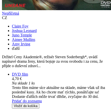
Nepříčetná
CZ
Claire Foy
Joshua Leonard
Juno Temple
Aimee Mullins
Amy Irving
ďalší
Držitel Ceny Akademie®, režisér Steven Soderbergh*, uvádí
napínavé drama ženy, která bojuje za svou svobodu i za cenu, že
přijde o duševní zdraví...
DVD film
4,70 €
Na sklade 1 ks
Tento film máme síce aktuálne na sklade, máme však už iba
posledné kusy. Ak ho chcete mať rýchlo, ponáhľajte sa!
Dodanie ďalších môže trvať dlhšie, zvyčajne do 30 dní.
Pridať do zoznamu
Vložiť do košíka