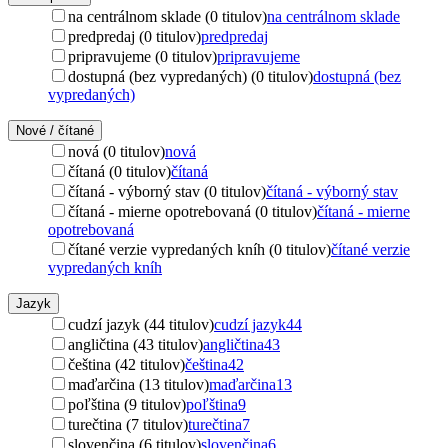
na centrálnom sklade (0 titulov)
na centrálnom sklade
predpredaj (0 titulov)
predpredaj
pripravujeme (0 titulov)
pripravujeme
dostupná (bez vypredaných) (0 titulov)
dostupná (bez
vypredaných)
Nové / čítané
nová (0 titulov)
nová
čítaná (0 titulov)
čítaná
čítaná - výborný stav (0 titulov)
čítaná - výborný stav
čítaná - mierne opotrebovaná (0 titulov)
čítaná - mierne
opotrebovaná
čítané verzie vypredaných kníh (0 titulov)
čítané verzie
vypredaných kníh
Jazyk
cudzí jazyk (44 titulov)
cudzí jazyk
44
angličtina (43 titulov)
angličtina
43
čeština (42 titulov)
čeština
42
maďarčina (13 titulov)
maďarčina
13
poľština (9 titulov)
poľština
9
turečtina (7 titulov)
turečtina
7
slovenčina (6 titulov)
slovenčina
6