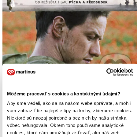
Pokání
Môžeme pracovať s cookies a kontaktnými údajmi?
CZ
Aby sme vedeli, ako sa na našom webe správate, a mohli
James McAvoy
vám zobraziť tie najlepšie tipy na knihy, zbierame cookies.
Keira Knightley
Niektoré sú naozaj potrebné a bez nich by naša stránka
Romola Garai
vôbec nefungovala. Okrem toho používame analytické
Saoirse Ronan
Vanessa Redgrave
cookies, ktoré nám umožňujú zisťovať, ako náš web
ďalší