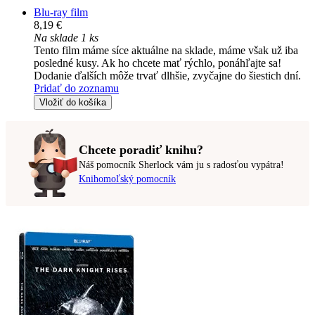
Blu-ray film
8,19 €
Na sklade 1 ks
Tento film máme síce aktuálne na sklade, máme však už iba
posledné kusy. Ak ho chcete mať rýchlo, ponáhľajte sa!
Dodanie ďalších môže trvať dlhšie, zvyčajne do šiestich dní.
Pridať do zoznamu
Vložiť do košíka
Chcete poradiť knihu?
Náš pomocník Sherlock vám ju s radosťou vypátra!
Knihomoľský pomocník