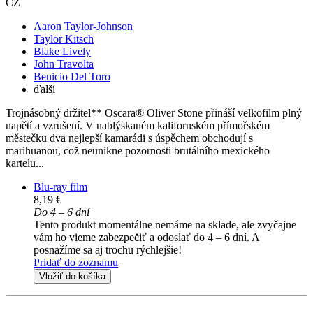
CZ
Aaron Taylor-Johnson
Taylor Kitsch
Blake Lively
John Travolta
Benicio Del Toro
ďalší
Trojnásobný držitel** Oscara® Oliver Stone přináší velkofilm plný
napětí a vzrušení. V nablýskaném kalifornském přímořském
městečku dva nejlepší kamarádi s úspěchem obchodují s
marihuanou, což neunikne pozornosti brutálního mexického
kartelu...
Blu-ray film
8,19 €
Do 4 – 6 dní
Tento produkt momentálne nemáme na sklade, ale zvyčajne
vám ho vieme zabezpečiť a odoslať do 4 – 6 dní. A
posnažíme sa aj trochu rýchlejšie!
Pridať do zoznamu
Vložiť do košíka