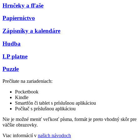
Hrnčeky a fľaše
Papiernictvo
Zápisníky a kalendáre
Hudba
LP platne
Puzzle
Prečítate na zariadeniach:
Pocketbook
Kindle
Smartfón či tablet s príslušnou aplikáciou
Počítač s príslušnou aplikáciou
Nie je možné meniť veľkosť písma, formát je preto vhodný skôr pre
väčšie obrazovky.
Viac informácií v
našich návodoch