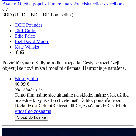
Avatar: Oheň a popel - Limitovaná sběratelská edice - steelbook
CZ
3BD (UHD + BD + BD bonus disk)
CCH Pounder
Cliff Curtis
Edie Falco
Joel David Moore
Kate Winslet
ďalší
Po ztrátě syna se Sullyho rodina rozpadá. Cesty se rozcházejí,
objevují se nová místa i morální dilemata. Harmonie je narušena.
Blu-ray film
40,99 €
Na sklade 3 ks
Tento film máme síce aktuálne na sklade, máme však už iba
posledné kusy. Ak ho chcete mať rýchlo, ponáhľajte sa!
Dodanie ďalších môže trvať dlhšie, zvyčajne do šiestich dní.
Pridať do zoznamu
Vložiť do košíka