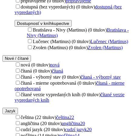
pripravujeme (0 titulov)
pripravujeme
dostupná (bez vypredaných) (0 titulov)
dostupná (bez
vypredaných)
Dostupnosť v kníhkupectve
Bratislava - Nivy (Martinus) (0 titulov)
Bratislava -
Nivy (Martinus)
Lučenec (Martinus) (0 titulov)
Lučenec (Martinus)
Zvolen (Martinus) (0 titulov)
Zvolen (Martinus)
Nové / čítané
nová (0 titulov)
nová
čítaná (0 titulov)
čítaná
čítaná - výborný stav (0 titulov)
čítaná - výborný stav
čítaná - mierne opotrebovaná (0 titulov)
čítaná - mierne
opotrebovaná
čítané verzie vypredaných kníh (0 titulov)
čítané verzie
vypredaných kníh
Jazyk
čeština (22 titulov)
čeština
22
angličtina (20 titulov)
angličtina
20
cudzí jazyk (20 titulov)
cudzí jazyk
20
poľština (14 titulov)
poľština
14