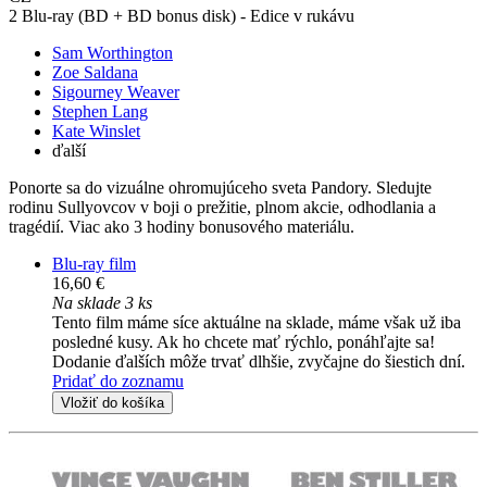
2 Blu-ray (BD + BD bonus disk) - Edice v rukávu
Sam Worthington
Zoe Saldana
Sigourney Weaver
Stephen Lang
Kate Winslet
ďalší
Ponorte sa do vizuálne ohromujúceho sveta Pandory. Sledujte
rodinu Sullyovcov v boji o prežitie, plnom akcie, odhodlania a
tragédií. Viac ako 3 hodiny bonusového materiálu.
Blu-ray film
16,60 €
Na sklade 3 ks
Tento film máme síce aktuálne na sklade, máme však už iba
posledné kusy. Ak ho chcete mať rýchlo, ponáhľajte sa!
Dodanie ďalších môže trvať dlhšie, zvyčajne do šiestich dní.
Pridať do zoznamu
Vložiť do košíka