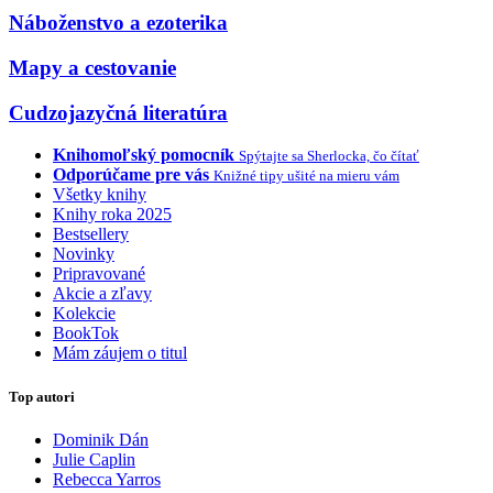
Náboženstvo a ezoterika
Mapy a cestovanie
Cudzojazyčná literatúra
Knihomoľský pomocník
Spýtajte sa Sherlocka, čo čítať
Odporúčame pre vás
Knižné tipy ušité na mieru vám
Všetky knihy
Knihy roka 2025
Bestsellery
Novinky
Pripravované
Akcie a zľavy
Kolekcie
BookTok
Mám záujem o titul
Top autori
Dominik Dán
Julie Caplin
Rebecca Yarros