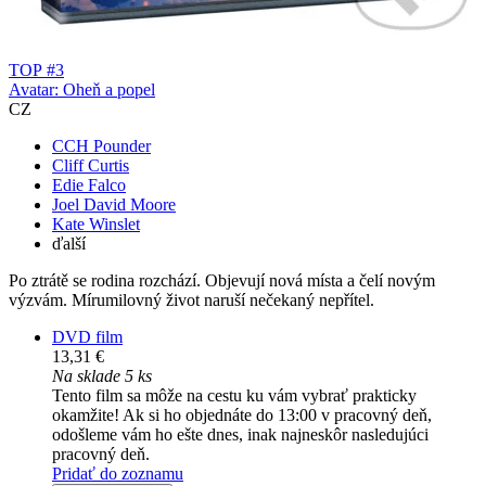
TOP #3
Avatar: Oheň a popel
CZ
CCH Pounder
Cliff Curtis
Edie Falco
Joel David Moore
Kate Winslet
ďalší
Po ztrátě se rodina rozchází. Objevují nová místa a čelí novým
výzvám. Mírumilovný život naruší nečekaný nepřítel.
DVD film
13,31 €
Na sklade 5 ks
Tento film sa môže na cestu ku vám vybrať prakticky
okamžite! Ak si ho objednáte do 13:00 v pracovný deň,
odošleme vám ho ešte dnes, inak najneskôr nasledujúci
pracovný deň.
Pridať do zoznamu