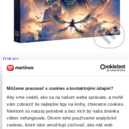
TOP #11
Avatar: Oheň a popel - Edice v rukávu
CZ
2BD (BD + BD bonus disk)
CCH Pounder
Môžeme pracovať s cookies a kontaktnými údajmi?
Cliff Curtis
Edie Falco
Aby sme vedeli, ako sa na našom webe správate, a mohli
Joel David Moore
vám zobraziť tie najlepšie tipy na knihy, zbierame cookies.
Kate Winslet
ďalší
Niektoré sú naozaj potrebné a bez nich by naša stránka
vôbec nefungovala. Okrem toho používame analytické
Po ztrátě se cesty rodiny rozcházejí. Nová dobrodružství na
cookies, ktoré nám umožňujú zisťovať, ako náš web
neznámých místech Pandory přinášejí nečekaná setkání a těžká