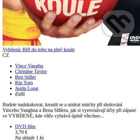
Vybíjená: Běž do toho na plný koule
CZ
Vince Vaughn
Christine Taylor
Ben Stiller
Rip Torn
Justin Long
ďalší
Budete nadskakovat, kroutit se a umírat smíchy při sledování
Vinceho Vaughna a Bena Stillera, jak si vyrovnávají účty při zápase
ve VYBÍJENÉ, kde vítěz vyhrává úplně všechno...
DVD film
3,70 €
Na sklade 1 ks