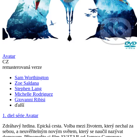
Avatar
CZ
remasterovaná verze
Sam Worthington
Zoe Saldana
Stephen Lang
Michelle Rodriguez
Giovanni Ribisi
ďalší
1. diel série
Avatar
Zdráhavý hrdina. Epická cesta. Volba mezi životem, který nechal za
sebou, a neuvěřitelným novým světem, který se naučil nazývat
domovem. Připomeňte si film AVATAR od Jamese Camerona –