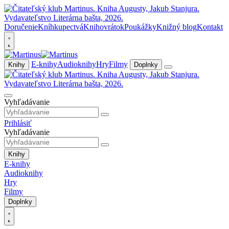
Doručenie
Kníhkupectvá
Knihovrátok
Poukážky
Knižný blog
Kontakt
E-knihy
Audioknihy
Hry
Filmy
Knihy
Doplnky
Vyhľadávanie
Prihlásiť
Vyhľadávanie
Knihy
E-knihy
Audioknihy
Hry
Filmy
Doplnky