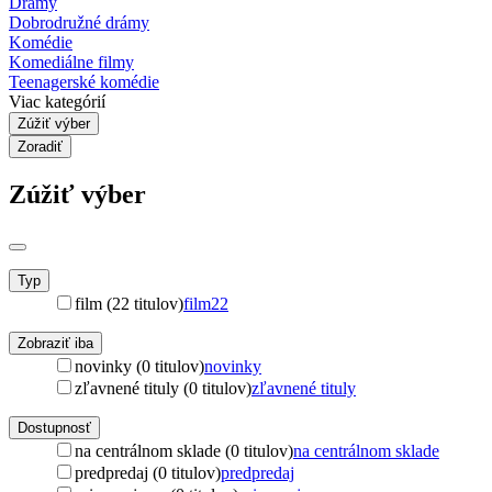
Drámy
Dobrodružné drámy
Komédie
Komediálne filmy
Teenagerské komédie
Viac kategórií
Zúžiť výber
Zoradiť
Zúžiť výber
Typ
film (22 titulov)
film
22
Zobraziť iba
novinky (0 titulov)
novinky
zľavnené tituly (0 titulov)
zľavnené tituly
Dostupnosť
na centrálnom sklade (0 titulov)
na centrálnom sklade
predpredaj (0 titulov)
predpredaj