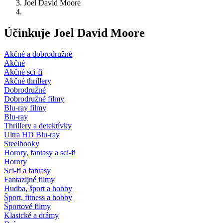
Joel David Moore
Účinkuje Joel David Moore
Akčné a dobrodružné
Akčné
Akčné sci-fi
Akčné thrillery
Dobrodružné
Dobrodružné filmy
Blu-ray filmy
Blu-ray
Thrillery a detektívky
Ultra HD Blu-ray
Steelbooky
Horory, fantasy a sci-fi
Horory
Sci-fi a fantasy
Fantazijné filmy
Hudba, šport a hobby
Šport, fitness a hobby
Športové filmy
Klasické a drámy