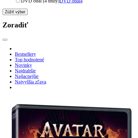
DVD obal (4 tituly)
DVD obal
4
Zúžiť výber
Zoradiť
Bestsellery
Top hodnotené
Novinky
Najdrahšie
Najlacnejšie
Najvyššia zľava