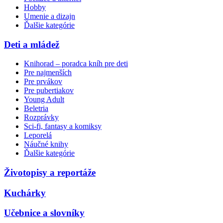
Hobby
Umenie a dizajn
Ďalšie kategórie
Deti a mládež
Knihorad – poradca kníh pre deti
Pre najmenších
Pre prvákov
Pre pubertiakov
Young Adult
Beletria
Rozprávky
Sci-fi, fantasy a komiksy
Leporelá
Náučné knihy
Ďalšie kategórie
Životopisy a reportáže
Kuchárky
Učebnice a slovníky