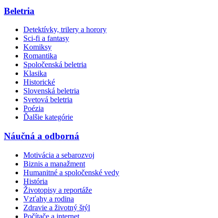
Beletria
Detektívky, trilery a horory
Sci-fi a fantasy
Komiksy
Romantika
Spoločenská beletria
Klasika
Historické
Slovenská beletria
Svetová beletria
Poézia
Ďalšie kategórie
Náučná a odborná
Motivácia a sebarozvoj
Biznis a manažment
Humanitné a spoločenské vedy
História
Životopisy a reportáže
Vzťahy a rodina
Zdravie a životný štýl
Počítače a internet