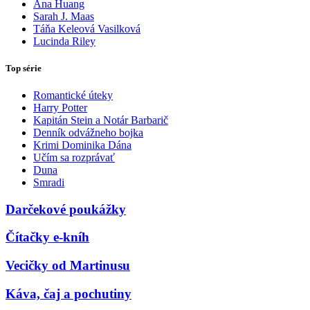
Ana Huang
Sarah J. Maas
Táňa Keleová Vasilková
Lucinda Riley
Top série
Romantické úteky
Harry Potter
Kapitán Stein a Notár Barbarič
Denník odvážneho bojka
Krimi Dominika Dána
Učím sa rozprávať
Duna
Smradi
Darčekové poukážky
Čítačky e-kníh
Vecičky od Martinusu
Káva, čaj a pochutiny