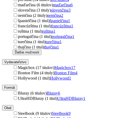
maďarčina (6 titulov)
maďarčina
6
slovenčina (3 tituly)
slovenčina
3
nemčina (2 tituly)
nemčina
2
španielčina (1 titul)
španielčina
1
francúzština (1 titul)
francúzština
1
ruština (1 titul)
ruština
1
portugalčina (1 titul)
portugalčina
1
turečtina (1 titul)
turečtina
1
thajčina (1 titul)
thajčina
1
Ďalšie možnosti
Vydavateľstvo
Magicbox (17 titulov)
Magicbox
17
Bonton Film (4 tituly)
Bonton Film
4
Hollywood (1 titul)
Hollywood
1
Formát
Bluray (6 titulov)
Bluray
6
UltraHDBluray (1 titul)
UltraHDBluray
1
Obal
Steelbook (9 titulov)
Steelbook
9