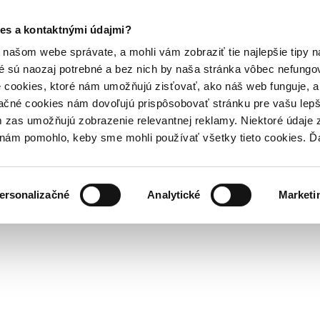
es a kontaktnými údajmi?
našom webe správate, a mohli vám zobraziť tie najlepšie tipy n
é sú naozaj potrebné a bez nich by naša stránka vôbec nefung
 cookies, ktoré nám umožňujú zisťovať, ako náš web funguje, a 
ačné cookies nám dovoľujú prispôsobovať stránku pre vašu lepši
zas umožňujú zobrazenie relevantnej reklamy. Niektoré údaje z
y nám pomohlo, keby sme mohli používať všetky tieto cookies. 
ersonalizačné
Analytické
Marketi