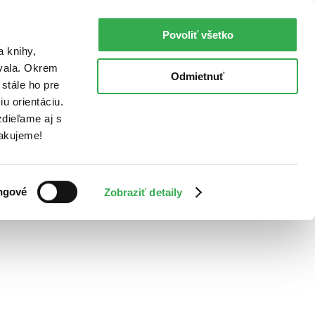
Povoliť všetko
a knihy,
ovala. Okrem
Odmietnuť
stále ho pre
u orientáciu.
dieľame aj s
Ďakujeme!
ngové
Zobraziť detaily