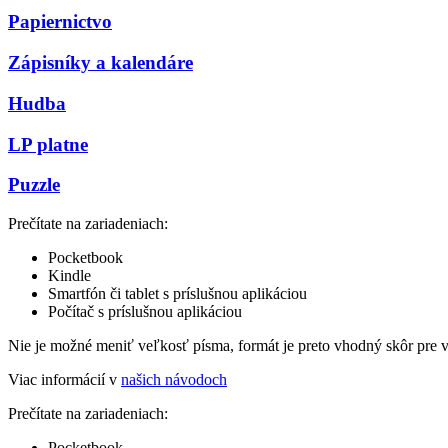
Papiernictvo
Zápisníky a kalendáre
Hudba
LP platne
Puzzle
Prečítate na zariadeniach:
Pocketbook
Kindle
Smartfón či tablet s príslušnou aplikáciou
Počítač s príslušnou aplikáciou
Nie je možné meniť veľkosť písma, formát je preto vhodný skôr pre 
Viac informácií v
našich návodoch
Prečítate na zariadeniach:
Pocketbook