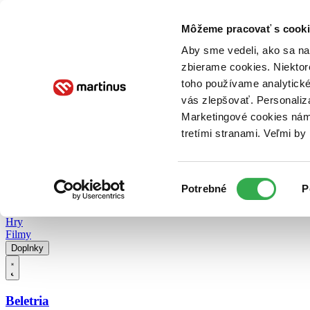
Doručenie
Kníhkupectvá
Knihovrátok
Poukážky
Knižný blog
Kontakt
Môžeme pracovať s cooki
Aby sme vedeli, ako sa na 
zbierame cookies. Niektor
E-knihy
Audioknihy
Hry
Filmy
Knihy
Doplnky
toho používame analytické
vás zlepšovať. Personaliz
Vyhľadávanie
Marketingové cookies nám 
tretími stranami. Veľmi b
Prihlásiť
Vyhľadávanie
Výber
Knihy
Potrebné
P
súhlasu
E-knihy
Audioknihy
Hry
Filmy
Doplnky
Beletria