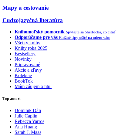
Mapy a cestovanie
Cudzojazyčná literatúra
Knihomoľský pomocník
Spýtajte sa Sherlocka, čo čítať
Odporúčame pre vás
Knižné tipy ušité na mieru vám
Všetky knihy
Knihy roka 2025
Bestsellery
Novinky
Pripravované
Akcie a zľavy
Kolekcie
BookTok
Mám záujem o titul
Top autori
Dominik Dán
Julie Caplin
Rebecca Yarros
Ana Huang
Sarah J. Maas