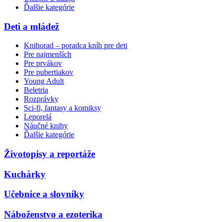
Ďalšie kategórie
Deti a mládež
Knihorad – poradca kníh pre deti
Pre najmenších
Pre prvákov
Pre pubertiakov
Young Adult
Beletria
Rozprávky
Sci-fi, fantasy a komiksy
Leporelá
Náučné knihy
Ďalšie kategórie
Životopisy a reportáže
Kuchárky
Učebnice a slovníky
Náboženstvo a ezoterika