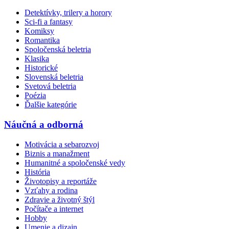
Detektívky, trilery a horory
Sci-fi a fantasy
Komiksy
Romantika
Spoločenská beletria
Klasika
Historické
Slovenská beletria
Svetová beletria
Poézia
Ďalšie kategórie
Náučná a odborná
Motivácia a sebarozvoj
Biznis a manažment
Humanitné a spoločenské vedy
História
Životopisy a reportáže
Vzťahy a rodina
Zdravie a životný štýl
Počítače a internet
Hobby
Umenie a dizajn