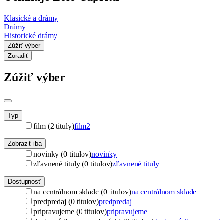
Klasické a drámy
Drámy
Historické drámy
Zúžiť výber
Zoradiť
Zúžiť výber
Typ
film (2 tituly)
film
2
Zobraziť iba
novinky (0 titulov)
novinky
zľavnené tituly (0 titulov)
zľavnené tituly
Dostupnosť
na centrálnom sklade (0 titulov)
na centrálnom sklade
predpredaj (0 titulov)
predpredaj
pripravujeme (0 titulov)
pripravujeme