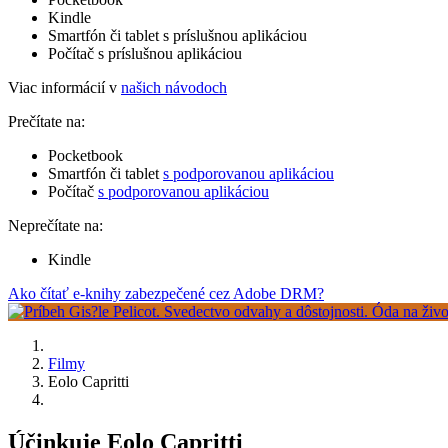
Kindle
Smartfón či tablet s príslušnou aplikáciou
Počítač s príslušnou aplikáciou
Viac informácií v
našich návodoch
Prečítate na:
Pocketbook
Smartfón či tablet
s podporovanou aplikáciou
Počítač
s podporovanou aplikáciou
Neprečítate na:
Kindle
Ako čítať e-knihy zabezpečené cez Adobe DRM?
Filmy
Eolo Capritti
Účinkuje Eolo Capritti