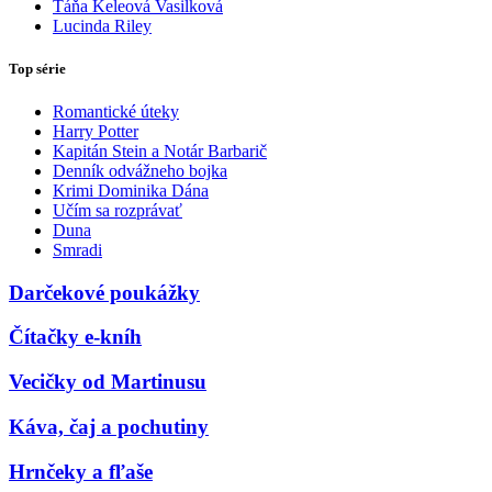
Táňa Keleová Vasilková
Lucinda Riley
Top série
Romantické úteky
Harry Potter
Kapitán Stein a Notár Barbarič
Denník odvážneho bojka
Krimi Dominika Dána
Učím sa rozprávať
Duna
Smradi
Darčekové poukážky
Čítačky e-kníh
Vecičky od Martinusu
Káva, čaj a pochutiny
Hrnčeky a fľaše