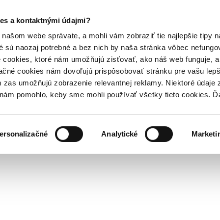
es a kontaktnými údajmi?
našom webe správate, a mohli vám zobraziť tie najlepšie tipy n
é sú naozaj potrebné a bez nich by naša stránka vôbec nefung
 cookies, ktoré nám umožňujú zisťovať, ako náš web funguje, a 
ačné cookies nám dovoľujú prispôsobovať stránku pre vašu lepši
zas umožňujú zobrazenie relevantnej reklamy. Niektoré údaje z
y nám pomohlo, keby sme mohli používať všetky tieto cookies. 
ersonalizačné
Analytické
Marketi