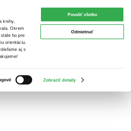
Povoliť všetko
a knihy,
ovala. Okrem
Odmietnuť
stále ho pre
u orientáciu.
dieľame aj s
Ďakujeme!
ngové
Zobraziť detaily