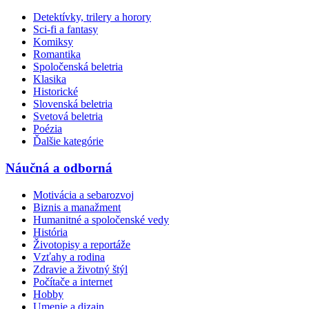
Detektívky, trilery a horory
Sci-fi a fantasy
Komiksy
Romantika
Spoločenská beletria
Klasika
Historické
Slovenská beletria
Svetová beletria
Poézia
Ďalšie kategórie
Náučná a odborná
Motivácia a sebarozvoj
Biznis a manažment
Humanitné a spoločenské vedy
História
Životopisy a reportáže
Vzťahy a rodina
Zdravie a životný štýl
Počítače a internet
Hobby
Umenie a dizajn