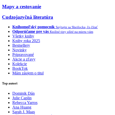
Mapy a cestovanie
Cudzojazyčná literatúra
Knihomoľský pomocník
Spýtajte sa Sherlocka, čo čítať
Odporúčame pre vás
Knižné tipy ušité na mieru vám
Všetky knihy
Knihy roka 2025
Bestsellery
Novinky
Pripravované
Akcie a zľavy
Kolekcie
BookTok
Mám záujem o titul
Top autori
Dominik Dán
Julie Caplin
Rebecca Yarros
Ana Huang
Sarah J. Maas